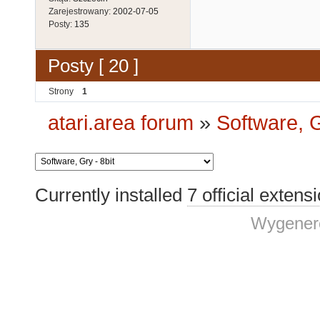
Zarejestrowany:
2002-07-05
Posty:
135
Posty [ 20 ]
Strony
1
atari.area forum
»
Software, G
Currently installed
7 official extens
Wygenero