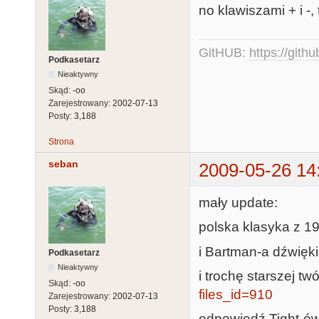
no klawiszami + i -,
GitHUB:
https://gith
Podkasetarz
Nieaktywny
Skąd:
-oo
Zarejestrowany:
2002-07-13
Posty:
3,188
Strona
seban
2009-05-26 14
mały update:
polska klasyka z 1
i Bartman-a dźwięk
Podkasetarz
Nieaktywny
i trochę starszej t
Skąd:
-oo
files_id=910
Zarejestrowany:
2002-07-13
Posty:
3,188
odpowiedź Tight-ó