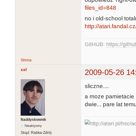
files_id=848
no i old-school tot
http://atari.fandal.
GitHUB:
https://gith
Strona
xxl
2009-05-26 14
sliczne....
a moze pamietacie
dwie... pare lat tem
Naddyskownik
Nieaktywny
Skąd:
Rabka-Zdrój