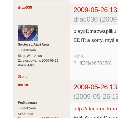
drac030
2009-05-26 13
drac030 (2009
play#D:nazwapliku
EDIT: a sorry, myśl
Swołocz z Atari Area
Nieaktywny
KMK
Skąd:
Warszawa
Zarejestrowany:
2004-09-12
? HEX$(6670358)
Posty:
4,665
Strona
mono
2009-05-26 13
(2009-05-26 13
Podkasetarz
http://atariarea.kra
Nieaktywny
Skąd:
inąd
Edit: Aaargh! Dałem