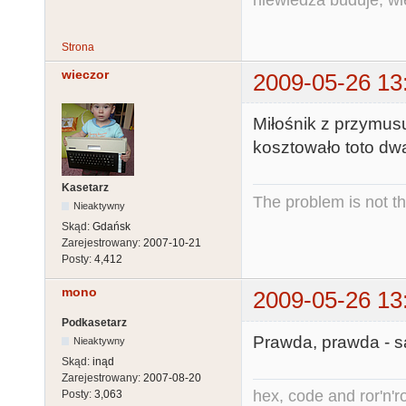
Strona
wieczor
2009-05-26 13
Miłośnik z przymusu
kosztowało toto dwa
Kasetarz
The problem is not th
Nieaktywny
Skąd:
Gdańsk
Zarejestrowany:
2007-10-21
Posty:
4,412
mono
2009-05-26 13
Podkasetarz
Prawda, prawda - s
Nieaktywny
Skąd:
inąd
Zarejestrowany:
2007-08-20
hex, code and ror'n'ro
Posty:
3,063