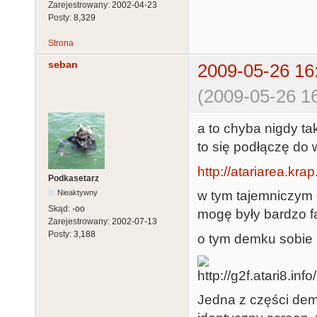
Zarejestrowany:
2002-04-23
Posty:
8,329
Strona
seban
2009-05-26 16
(2009-05-26 16
a to chyba nigdy ta
to się podłączę do 
http://atariarea.kra
Podkasetarz
w tym tajemniczym 
Nieaktywny
Skąd:
-oo
mogę były bardzo fa
Zarejestrowany:
2002-07-13
Posty:
3,188
o tym demku sobie 
Jedna z części dem