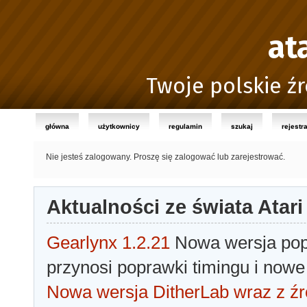
at
Twoje polskie źr
główna
użytkownicy
regulamin
szukaj
rejestr
Nie jesteś zalogowany.
Proszę się zalogować lub zarejestrować.
Aktualności ze świata Atari
Gearlynx 1.2.21
Nowa wersja popu
przynosi poprawki timingu i nowe
Nowa wersja DitherLab wraz z źr