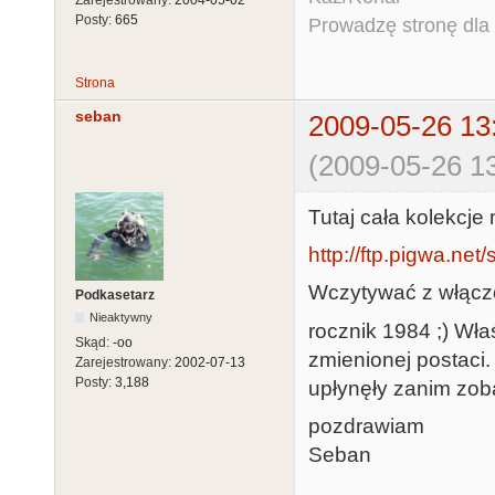
Posty:
665
Prowadzę stronę dla o
Strona
seban
2009-05-26 13
(2009-05-26 13
Tutaj cała kolekc
http://ftp.pigwa.net
Wczytywać z włąc
Podkasetarz
Nieaktywny
rocznik 1984 ;) Właś
Skąd:
-oo
zmienionej postaci.
Zarejestrowany:
2002-07-13
Posty:
3,188
upłynęły zanim zoba
pozdrawiam
Seban