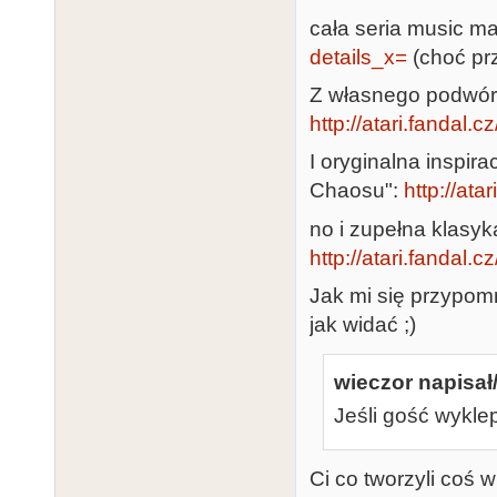
cała seria music ma
details_x=
(choć prz
Z własnego podwór
http://atari.fandal.
I oryginalna inspir
Chaosu":
http://ata
no i zupełna klasyk
http://atari.fandal.c
Jak mi się przypomn
jak widać ;)
wieczor napisał/
Jeśli gość wyklep
Ci co tworzyli coś w