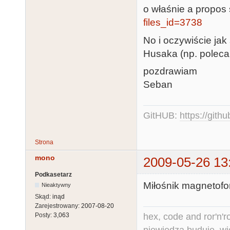
o właśnie a propos 
files_id=3738
No i oczywiście jak
Husaka (np. polec
pozdrawiam
Seban
GitHUB:
https://gith
Strona
mono
2009-05-26 13
Podkasetarz
Miłośnik magnetofo
Nieaktywny
Skąd:
inąd
Zarejestrowany:
2007-08-20
hex, code and ror'n'ro
Posty:
3,063
niewiedza buduje, wi