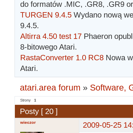
do formatów .MIC, .GR8, .GR9 o
TURGEN 9.4.5
Wydano nową wer
9.4.5.
Altirra 4.50 test 17
Phaeron opubli
8-bitowego Atari.
RastaConverter 1.0 RC8
Nowa wer
Atari.
atari.area forum
»
Software, G
Strony
1
Posty [ 20 ]
wieczor
2009-05-25 14