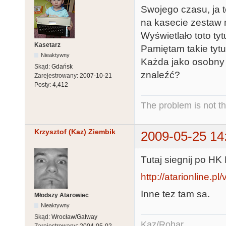
Swojego czasu, ja 
na kasecie zestaw 
Wyświetlało toto tyt
Kasetarz
Pamiętam takie tytuły
Nieaktywny
Każda jako osobny 
Skąd:
Gdańsk
znaleźć?
Zarejestrowany:
2007-10-21
Posty:
4,412
The problem is not th
Krzysztof (Kaz) Ziembik
2009-05-25 14
Tutaj siegnij po H
http://atarionline.p
Inne tez tam sa.
Młodszy Atarowiec
Nieaktywny
Skąd:
Wrocław/Galway
Kaz/Rohar
Zarejestrowany:
2004-05-02