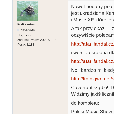
Nawet podany prze
jest ukradziona Ke
i Music XE które je
Podkasetarz
A tak przy okazji..
Nieaktywny
oczywiście polecam
Skąd:
-oo
Zarejestrowany:
2002-07-13
http://atari.fandal.
Posty:
3,188
i wersja okrojona 
http://atari.fandal.
No i bardzo mi kied
http://ftp.pigwa.net
Cavehunt rządzi! :
Widzimy jakiś liczni
do kompletu:
Polski Music Show