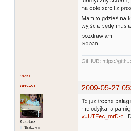
identyczny screen,
na dole scroll z pro
Mam to gdzieś na ka
wyjścia będę musia
pozdrawiam
Seban
GitHUB:
https://gith
Strona
wieczor
2009-05-27 05
To już trochę bałag
melodyjka, a pamię
v=UTFec_mrD-c
:
Kasetarz
Nieaktywny