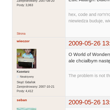
Zarejestrowany:
2007-08-20
Posty:
3,063
hex, code and ror'n'ro
niewiedza buduje, wi
Strona
wieczor
2009-05-26 13
O World of Wonder
ale chciałbym nastę
Kasetarz
The problem is not th
Nieaktywny
Skąd:
Gdańsk
Zarejestrowany:
2007-10-21
Posty:
4,412
seban
2009-05-26 13