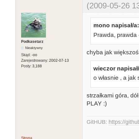
(2009-05-26 13
mono napisał/a:
Prawda, prawda 
Podkasetarz
Nieaktywny
chyba jak większość
Skąd:
-oo
Zarejestrowany:
2002-07-13
Posty:
3,188
wieczor napisał/
o własnie , a jak
strzałkami góra, d
PLAY :)
GitHUB:
https://gith
Strona