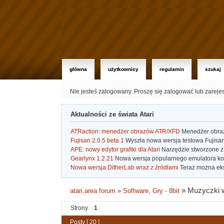
główna
użytkownicy
regulamin
szukaj
Nie jesteś zalogowany.
Proszę się zalogować lub zareje
Aktualności ze świata Atari
ATRaction: menedżer obrazów ATR/XFD
Menedżer obrazó
Fujisan 2.0.5 beta 1
Wyszła nowa wersja testowa Fujisan 
APE: nowy edytor grafiki dla Atari
Narzędzie stworzone z 
Gearlynx 1.2.21
Nowa wersja popularnego emulatora kons
Nowa wersja DitherLab wraz z źródłami
Teraz można eks
»
Muzyczki 
atari.area forum
»
Software, Gry - 8bit
Strony
1
Posty [ 20 ]