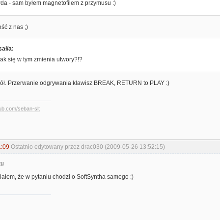
da - sam byłem magnetofilem z przymusu :)
ść z nas ;)
ał/a:
 jak się w tym zmienia utwory?!?
 dół. Przerwanie odgrywania klawisz BREAK, RETURN to PLAY :)
hub.com/seban-slt
1:09
Ostatnio edytowany przez drac030 (2009-05-26 13:52:15)
ku
ślałem, że w pytaniu chodzi o SoftSyntha samego :)