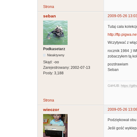
Strona
seban
2009-05-26 13:0
Tutaj cała kolek
http://ftp.pigwa.n
Wczytywać z włą
Podkasetarz
rocznik 1984 ;) W
Nieaktywny
zobaczyłem tą kol
Skąd:
-oo
pozdrawiam
Zarejestrowany:
2002-07-13
Seban
Posty:
3,188
GitHUB:
https://git
Strona
wieczor
2009-05-26 13:0
Podziękował obu :
Jeśli gość wyklepa