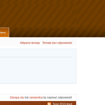
łówna
Aktywne tematy
Tematy bez odpowiedzi
.
Zaloguj się
lub
zarejestruj
by napisać odpowiedź
Topic RSS feed