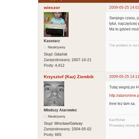
wieczor
2009-05-25 14:0
Swojego czasu, j
tytuł, najczęściej
Ma to gdzieś moż
Kasetarz
The problem is not 
Nieaktywny
Skąd:
Gdańsk
Zarejestrowany:
2007-10-21
Posty:
4,412
Krzysztof (Kaz) Ziembik
2009-05-25 14:1
Tutaj siegnij po
http://atarionline
Inne tez tam sa.
Młodszy Atarowiec
Nieaktywny
Kaz/Rohar
Skąd:
Wrocław/Galway
Prowadzę stronę dla 
Zarejestrowany:
2004-05-02
Posty:
665