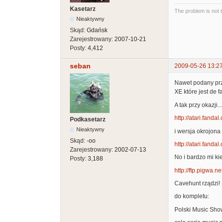
Kasetarz
The problem is not 
Nieaktywny
Skąd:
Gdańsk
Zarejestrowany:
2007-10-21
Posty:
4,412
seban
2009-05-26 13:2
Nawet podany prz
XE które jest de 
A tak przy okazji
http://atari.fanda
Podkasetarz
Nieaktywny
i wersja okrojon
Skąd:
-oo
http://atari.fanda
Zarejestrowany:
2002-07-13
No i bardzo mi ki
Posty:
3,188
http://ftp.pigwa.n
Cavehunt rządzi! 
do kompletu:
Polski Music Sho