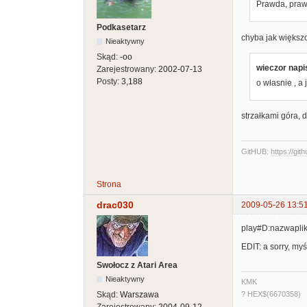
Prawda, praw
Podkasetarz
chyba jak większo
Nieaktywny
Skąd:
-oo
wieczor napis
Zarejestrowany:
2002-07-13
Posty:
3,188
o własnie , a
strzałkami góra,
GitHUB:
https://git
Strona
drac030
2009-05-26 13:5
play#D:nazwapli
EDIT: a sorry, my
Swołocz z Atari Area
Nieaktywny
KMK
Skąd:
Warszawa
? HEX$(6670358)