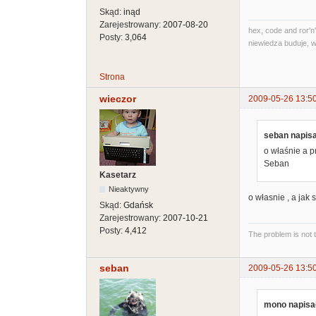
Skąd:
inąd
Zarejestrowany:
2007-08-20
hex, code and ror'n'
Posty:
3,064
niewiedza buduje, w
Strona
wieczor
2009-05-26 13:5
seban napisa
o właśnie a p
Seban
Kasetarz
Nieaktywny
o własnie , a jak
Skąd:
Gdańsk
Zarejestrowany:
2007-10-21
Posty:
4,412
The problem is not 
seban
2009-05-26 13:5
mono napisał