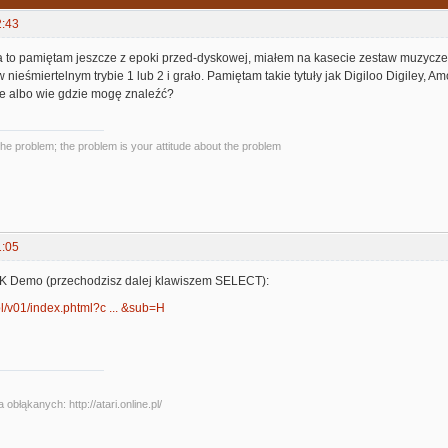
2:43
a to pamiętam jeszcze z epoki przed-dyskowej, miałem na kasecie zestaw muzyczek
 w nieśmiertelnym trybie 1 lub 2 i grało. Pamiętam takie tytuły jak Digiloo Digiley, A
e albo wie gdzie mogę znaleźć?
the problem; the problem is your attitude about the problem
1:05
 HK Demo (przechodzisz dalej klawiszem SELECT):
.pl/v01/index.phtml?c ... &sub=H
obłąkanych: http://atari.online.pl/