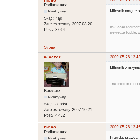
mono
2009-05-26 13:3
Podkasetarz
Miłośnik magneto
Nieaktywny
Skąd:
inąd
Zarejestrowany:
2007-08-20
hex, code and ror'n'
Posty:
3,064
niewiedza buduje, w
Strona
wieczor
2009-05-26 13:4
Miłośnik z przymu
The problem is not 
Kasetarz
Nieaktywny
Skąd:
Gdańsk
Zarejestrowany:
2007-10-21
Posty:
4,412
mono
2009-05-26 13:4
Podkasetarz
Prawda, prawda -
Nieaktywny