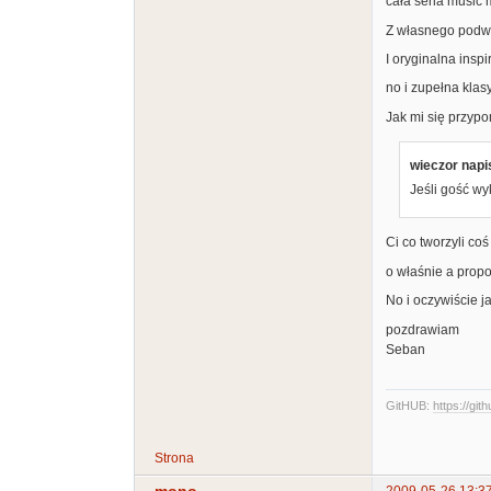
cała seria music 
Z własnego podw
I oryginalna insp
no i zupełna klas
Jak mi się przypom
wieczor napis
Jeśli gość wy
Ci co tworzyli coś
o właśnie a propo
No i oczywiście 
pozdrawiam
Seban
GitHUB:
https://git
Strona