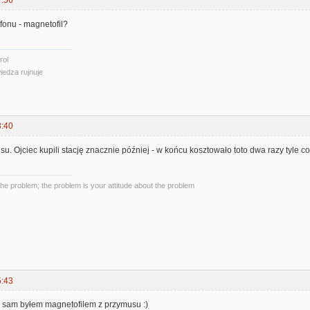
7:56
fonu - magnetofil?
rol
iedza rujnuje
3:40
su. Ojciec kupili stację znacznie później - w końcu kosztowało toto dwa razy tyle co
the problem; the problem is your attitude about the problem
5:43
 sam byłem magnetofilem z przymusu :)