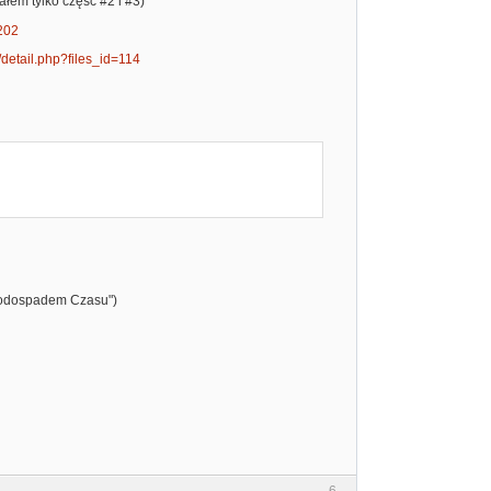
łem tylko część #2 i #3)
=202
cz/detail.php?files_id=114
"Wodospadem Czasu")