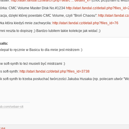
master:
http://atari.fandal.cz/search.php?searc ... details_x=
(choć przyznam iż widzia
órka: CMC Volume Master Disk No.#1234
http://atari.fandal.cz/detail.php?files_id
iracja, dzięki której powstało CMC Volume, czyli "Broń Chaosu":
http://atari.fandal.
yka która kiedyś mnie zachwyciła:
http://atari.fandal.cz/detail.php?files_id=76
ni reszta to dopiszę ;) Bardzo lubiłem takie kolekcje jak widać ;)
ał/a:
klepał to ręcznie w Basicu to dla mnie jest mistrzem :)
 w soft-synth to też musieli być mistrzami :)
s soft-synth:
http://atari.fandal.cz/detail.php?files_id=3738
jak soft-synth to trzeba posłuchać twórczości Jakuba Husaka (np. polecam utwór 
hub.com/seban-slt