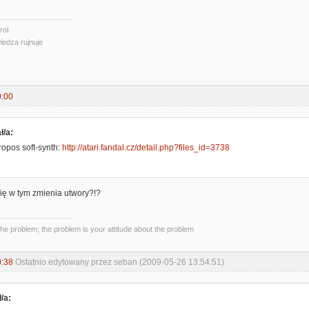
rol
iedza rujnuje
0:00
ł/a:
ropos soft-synth:
http://atari.fandal.cz/detail.php?files_id=3738
 się w tym zmienia utwory?!?
the problem; the problem is your attitude about the problem
0:38
Ostatnio edytowany przez seban (2009-05-26 13:54:51)
/a: