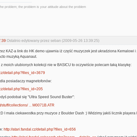
the problem; the problem is your attitude about the problem
7:39
Ostatnio edytowany przez seban (2009-05-26 13:39:25)
ez KAZ-a link do HK demo ujawnia iż część muzyczek jest ukradziona Kemalowi i 
facto muzyką Aquanaut.
... z moich ulubionych kolekcji nie w BASICU to oczywiście polecam taką klasykę:
l.cz/detail.php?files_id=3679
a dla posiadaczy magnetofonów:
l.cz/detail.php?files_id=205
edyś podobał się "Ultra Speed Sound Buster":
et/stuff/collections/ ... M0071B.ATR
:D I mała ciekawostka przy muzyce z Boulder Dash :) Widzimy jakiś licznik playera kt
w:
http://atari.fandal.cz/detail.php?files_id=656