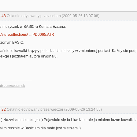
3:48
Ostatnio edytowany przez seban (2009-05-26 13:07:08)
cje muzyczek w BASIC-u Kemala Ezcana:
et/stuff/collections/ ... PD0065.ATR
czonym BASIC.
łaśnie te kawałki krążyły po ludziach, niestety w zmienionej postaci. Każdy się podp
ekcje i poznałem autora oryginału.
hub.com/seban-slt
8:32
Ostatnio edytowany przez wieczor (2009-05-26 13:24:55)
) Nazwisko mi umknęło :) Pojawiało się tu i ówdzie - ale ja miałem luźne kawałki
ł to ręcznie w Basicu to dla mnie jest mistrzem :)