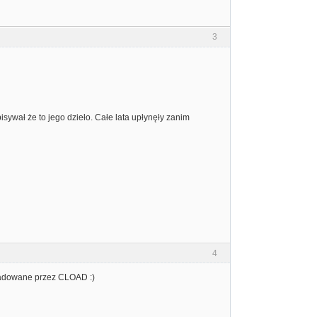
3
isywał że to jego dzieło. Całe lata upłynęły zanim
4
 ładowane przez CLOAD :)