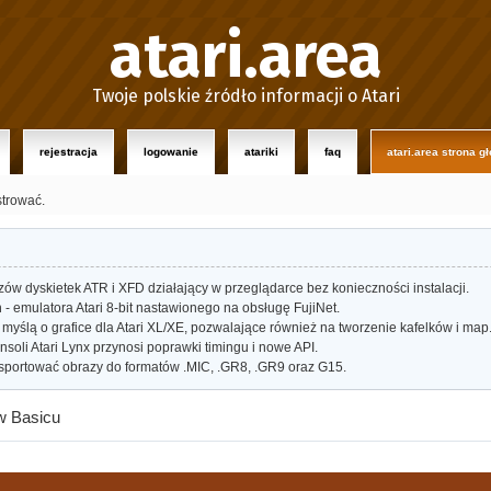
atari.area
Twoje polskie źródło informacji o Atari
rejestracja
logowanie
atariki
faq
atari.area strona g
strować.
w dyskietek ATR i XFD działający w przeglądarce bez konieczności instalacji.
- emulatora Atari 8-bit nastawionego na obsługę FujiNet.
myślą o grafice dla Atari XL/XE, pozwalające również na tworzenie kafelków i map
oli Atari Lynx przynosi poprawki timingu i nowe API.
portować obrazy do formatów .MIC, .GR8, .GR9 oraz G15.
w Basicu