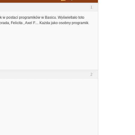
1
 w postaci programików w Basicu. Wyświetlało toto
morada, Felicita , Axel F.... Każda jako osobny programik.
2