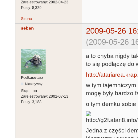
Zarejestrowany:
2002-04-23
Posty:
8,329
Strona
seban
2009-05-26 16
(2009-05-26 16
a to chyba nigdy ta
to się podłączę do 
http://atariarea.kra
Podkasetarz
w tym tajemniczym 
Nieaktywny
Skąd:
-oo
mogę były bardzo fa
Zarejestrowany:
2002-07-13
Posty:
3,188
o tym demku sobie 
Jedna z części dem