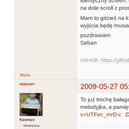
identyczny screen,
na dole scroll z pro
Mam to gdzieś na ka
wyjścia będę musia
pozdrawiam
Seban
GitHUB:
https://gith
Strona
wieczor
2009-05-27 05
To już trochę bałag
melodyjka, a pamię
v=UTFec_mrD-c
:
Kasetarz
Nieaktywny