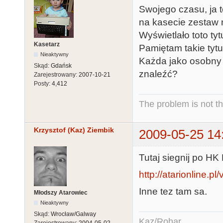
Swojego czasu, ja 
na kasecie zestaw 
Wyświetlało toto tyt
Kasetarz
Pamiętam takie tytuły
Nieaktywny
Każda jako osobny 
Skąd:
Gdańsk
znaleźć?
Zarejestrowany:
2007-10-21
Posty:
4,412
The problem is not th
Krzysztof (Kaz) Ziembik
2009-05-25 14
Tutaj siegnij po H
http://atarionline.p
Inne tez tam sa.
Młodszy Atarowiec
Nieaktywny
Skąd:
Wrocław/Galway
Kaz/Rohar
Zarejestrowany:
2004-05-02