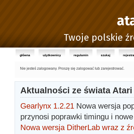
at
Twoje polskie źr
główna
użytkownicy
regulamin
szukaj
rejestr
Nie jesteś zalogowany.
Proszę się zalogować lub zarejestrować.
Aktualności ze świata Atari
Gearlynx 1.2.21
Nowa wersja popu
przynosi poprawki timingu i nowe
Nowa wersja DitherLab wraz z źr