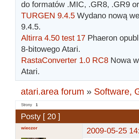
do formatów .MIC, .GR8, .GR9 o
TURGEN 9.4.5
Wydano nową wer
9.4.5.
Altirra 4.50 test 17
Phaeron opubli
8-bitowego Atari.
RastaConverter 1.0 RC8
Nowa wer
Atari.
atari.area forum
»
Software, G
Strony
1
Posty [ 20 ]
wieczor
2009-05-25 14