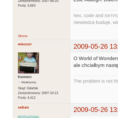
Zarejestrowany:
2007-08-20
Posty:
3,063
hex, code and ror'n'ro
niewiedza buduje, wi
Strona
wieczor
2009-05-26 13
O World of Wonder
ale chciałbym nastę
Kasetarz
The problem is not th
Nieaktywny
Skąd:
Gdańsk
Zarejestrowany:
2007-10-21
Posty:
4,412
seban
2009-05-26 13