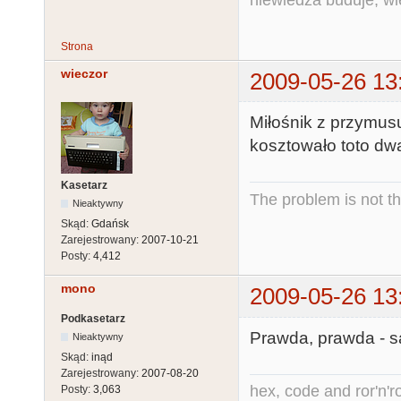
Strona
wieczor
2009-05-26 13
Miłośnik z przymusu
kosztowało toto dwa
Kasetarz
The problem is not th
Nieaktywny
Skąd:
Gdańsk
Zarejestrowany:
2007-10-21
Posty:
4,412
mono
2009-05-26 13
Podkasetarz
Prawda, prawda - s
Nieaktywny
Skąd:
inąd
Zarejestrowany:
2007-08-20
hex, code and ror'n'ro
Posty:
3,063