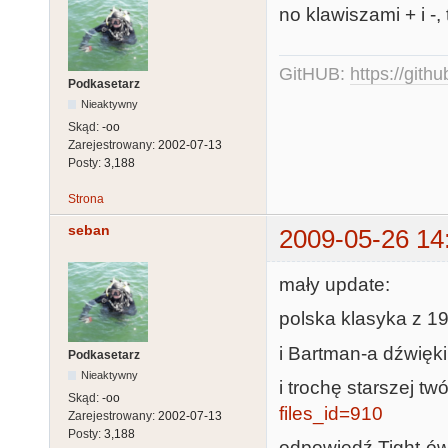
no klawiszami + i -,
GitHUB:
https://gith
Podkasetarz
Nieaktywny
Skąd:
-oo
Zarejestrowany:
2002-07-13
Posty:
3,188
Strona
seban
2009-05-26 14
mały update:
polska klasyka z 1
i Bartman-a dźwięk
Podkasetarz
Nieaktywny
i trochę starszej t
Skąd:
-oo
files_id=910
Zarejestrowany:
2002-07-13
Posty:
3,188
odpowiedź Tight-ó