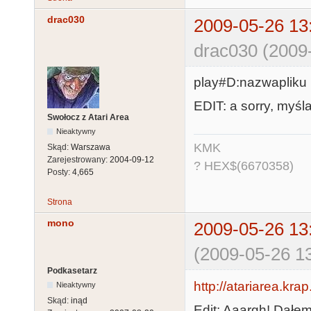
drac030
2009-05-26 13
drac030 (2009
play#D:nazwapliku
EDIT: a sorry, myśl
Swołocz z Atari Area
Nieaktywny
KMK
Skąd:
Warszawa
Zarejestrowany:
2004-09-12
? HEX$(6670358)
Posty:
4,665
Strona
mono
2009-05-26 13
(2009-05-26 13
Podkasetarz
http://atariarea.kra
Nieaktywny
Skąd:
inąd
Edit: Aaargh! Dałem