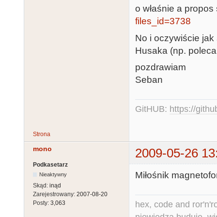
o właśnie a propos 
files_id=3738
No i oczywiście jak
Husaka (np. polec
pozdrawiam
Seban
GitHUB:
https://gith
Strona
mono
2009-05-26 13
Podkasetarz
Miłośnik magnetofo
Nieaktywny
Skąd:
inąd
Zarejestrowany:
2007-08-20
hex, code and ror'n'ro
Posty:
3,063
niewiedza buduje, wi