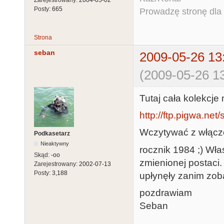
Posty:
665
Prowadzę stronę dla o
Strona
seban
2009-05-26 13
(2009-05-26 13
Tutaj cała kolekc
http://ftp.pigwa.net
Wczytywać z włąc
Podkasetarz
Nieaktywny
rocznik 1984 ;) Właś
Skąd:
-oo
zmienionej postaci.
Zarejestrowany:
2002-07-13
Posty:
3,188
upłynęły zanim zoba
pozdrawiam
Seban