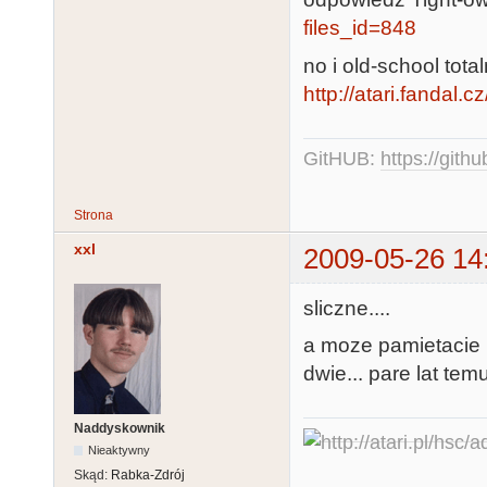
files_id=848
no i old-school tot
http://atari.fandal.
GitHUB:
https://gith
Strona
xxl
2009-05-26 14
sliczne....
a moze pamietacie
dwie... pare lat tem
Naddyskownik
Nieaktywny
Skąd:
Rabka-Zdrój