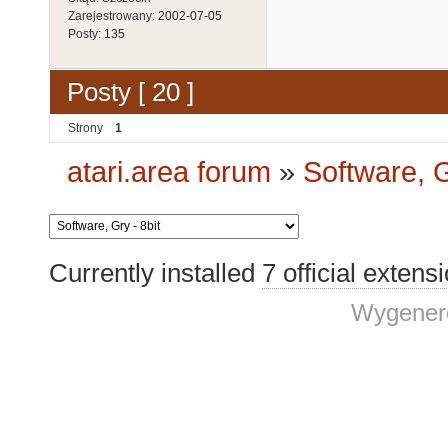
Zarejestrowany:
2002-07-05
Posty:
135
Posty [ 20 ]
Strony
1
atari.area forum
»
Software, G
Currently installed
7 official extens
Wygenero