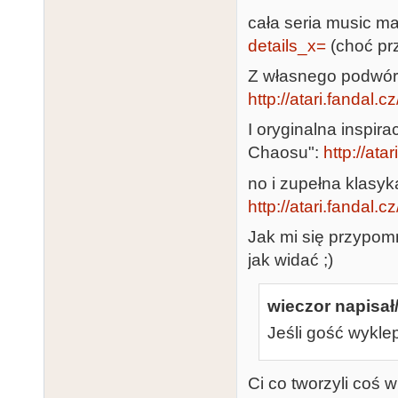
cała seria music ma
details_x=
(choć prz
Z własnego podwór
http://atari.fandal.
I oryginalna inspir
Chaosu":
http://ata
no i zupełna klasyk
http://atari.fandal.c
Jak mi się przypomn
jak widać ;)
wieczor napisał/
Jeśli gość wyklep
Ci co tworzyli coś w