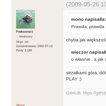
(2009-05-26 13
mono napisał/a:
Prawda, prawda 
Podkasetarz
Nieaktywny
chyba jak większość
Skąd:
-oo
Zarejestrowany:
2002-07-13
Posty:
3,188
wieczor napisał/
o własnie , a jak
strzałkami góra, d
PLAY :)
GitHUB:
https://gith
Strona