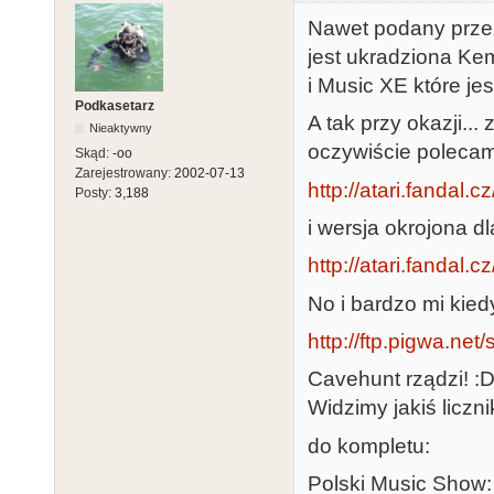
Nawet podany prze
jest ukradziona Ke
i Music XE które je
Podkasetarz
A tak przy okazji..
Nieaktywny
oczywiście polecam
Skąd:
-oo
Zarejestrowany:
2002-07-13
http://atari.fandal.
Posty:
3,188
i wersja okrojona 
http://atari.fandal.
No i bardzo mi kied
http://ftp.pigwa.net
Cavehunt rządzi! :
Widzimy jakiś liczni
do kompletu:
Polski Music Show