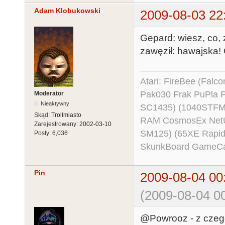
Adam Klobukowski
2009-08-03 22
Gepard: wiesz, co, z
zawęził: hawajska! 
Atari: FireBee (Fal
Pak030 Frak PuPla
Moderator
Nieaktywny
SC1435) (1040STFM
Skąd:
Trollmiasto
RAM CosmosEx NetU
Zarejestrowany:
2002-03-10
SM125) (65XE Rapi
Posty:
6,036
SkunkBoard GameCart
Pin
2009-08-04 00
(2009-08-04 00
@Powrooz - z czego