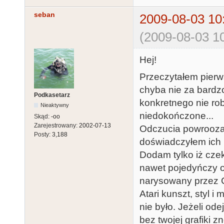
seban
2009-08-03 10
(2009-08-03 10
Hej!
Przeczytałem pierws
chyba nie za bardz
Podkasetarz
konkretnego nie rob
Nieaktywny
niedokończone...
Skąd:
-oo
Zarejestrowany:
2002-07-13
Odczucia powrooza s
Posty:
3,188
doświadczyłem ich 
Dodam tylko iż czek
nawet pojedyńczy o
narysowany przez C
Atari kunszt, styl i
nie było. Jeżeli od
bez twojej grafiki z