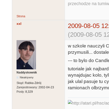
przechodze na tumiw
Strona
xxl
2009-08-05 12
(2009-08-05 12
w szkole nauczyli C
przymusili... dostal
--- to bylo do Candl
tutoriale jak najba
Naddyskownik
wynajdujac kolo, ty
Nieaktywny
jak ulal pasuje tu cy
Skąd:
Rabka-Zdrój
ramionach olbrzymo
Zarejestrowany:
2002-04-23
Posty:
8,329