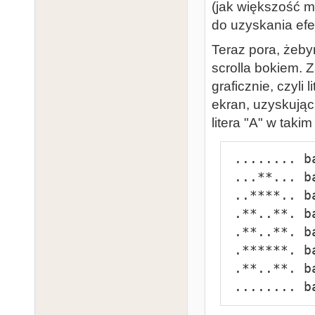
(jak większość m
do uzyskania efe
Teraz pora, żeby
scrolla bokiem. 
graficznie, czyli
ekran, uzyskując
litera "A" w taki
 ........ bajt nr 0

 ...**... bajt nr 1

 ..****.. bajt nr 2

 .**..**. bajt nr 3

 .**..**. bajt nr 4

 .******. bajt nr 5

 .**..**. bajt nr 6

 ........ b