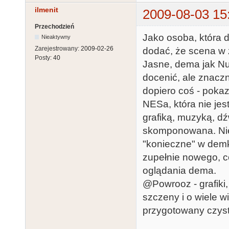
ilmenit
2009-08-03 15
Przechodzień
Jako osoba, która d
Nieaktywny
Zarejestrowany:
2009-02-26
dodać, że scena w 
Posty:
40
Jasne, dema jak Nu
docenić, ale znacz
dopiero coś - pokaz
NESa, która nie je
grafiką, muzyką, d
skomponowana. Nie 
"konieczne" w demka
zupełnie nowego, co
oglądania dema.
@Powrooz - grafiki,
szczeny i o wiele w
przygotowany czyst