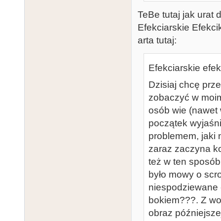
TeBe tutaj jak urat
Efekciarskie Efekcik
arta tutaj:
Efekciarskie efek
Dzisiaj chcę prz
zobaczyć w moim
osób wie (nawet 
początek wyjaśnię
problemem, jaki 
zaraz zaczyna 
też w ten sposób 
było mowy o scro
niespodziewane o
bokiem???. Z wol
obraz późniejszej