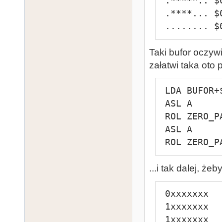
 .*****.. $05 .*...... $0D .*****.. $15

 .****... $06 .*...... $0E .****... $16

 ........ 
Taki bufor oczyw
załatwi taka oto 
 LDA BUFOR+$00

 ASL A

 ROL ZERO_PAGE+$00

 ASL A

 ROL ZERO_
...i tak dalej, ż
 0xxxxxxx

 1xxxxxxx

 1xxxxxxx
