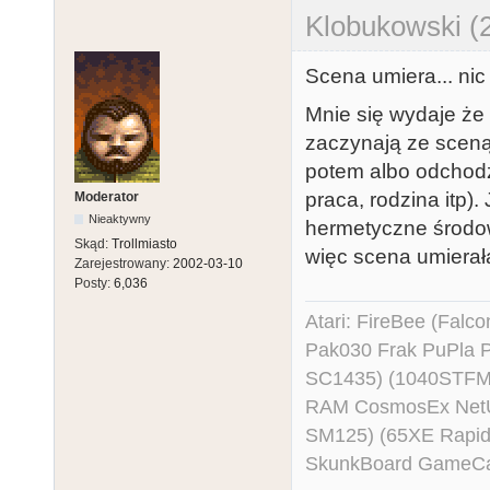
Klobukowski (
Scena umiera... nic
Mnie się wydaje że 
zaczynają ze sceną
potem albo odchodz
praca, rodzina itp
Moderator
Nieaktywny
hermetyczne środowi
Skąd:
Trollmiasto
więc scena umierała
Zarejestrowany:
2002-03-10
Posty:
6,036
Atari: FireBee (Fal
Pak030 Frak PuPla
SC1435) (1040STFM
RAM CosmosEx NetU
SM125) (65XE Rapi
SkunkBoard GameCart