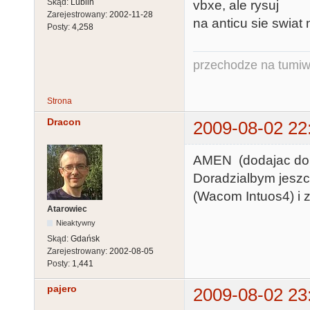
Skąd:
Lublin
vbxe, ale rysuj
Zarejestrowany:
2002-11-28
na anticu sie swiat
Posty:
4,258
przechodze na tumiw
Strona
Dracon
2009-08-02 22
AMEN (dodajac do p
Doradzialbym jeszcz
(Wacom Intuos4) i zy
Atarowiec
Nieaktywny
Skąd:
Gdańsk
Zarejestrowany:
2002-08-05
Posty:
1,441
pajero
2009-08-02 23