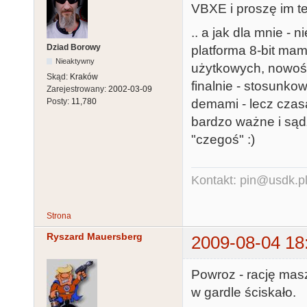
VBXE i proszę im te
.. a jak dla mnie - 
Dziad Borowy
platforma 8-bit ma
Nieaktywny
użytkowych, nowośc
Skąd:
Kraków
finalnie - stosunk
Zarejestrowany:
2002-03-09
demami - lecz czasa
Posty:
11,780
bardzo ważne i sądz
"czegoś" :)
Kontakt: pin@usdk.p
Strona
Ryszard Mauersberg
2009-08-04 18
Powroz - rację mas
w gardle ściskało.