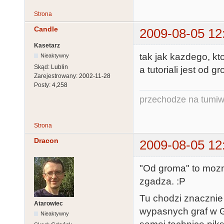
Strona
Candle
2009-08-05 12
Kasetarz
tak jak kazdego, kt
Nieaktywny
Skąd:
Lublin
a tutoriali jest od g
Zarejestrowany:
2002-11-28
Posty:
4,258
przechodze na tumiw
Strona
Dracon
2009-08-05 12
"Od groma" to mozna
zgadza. :P
Tu chodzi znacznie 
Atarowiec
wypasnych graf w G2
Nieaktywny