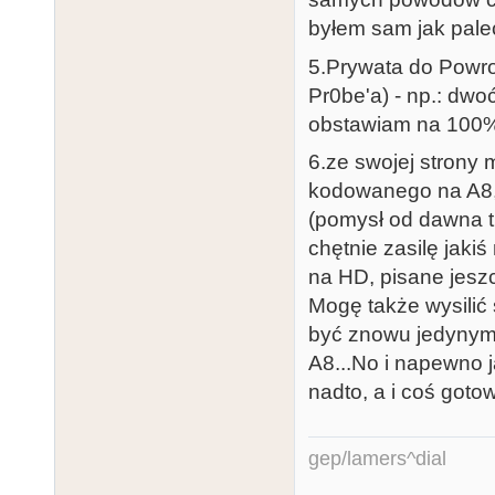
byłem sam jak pale
5.Prywata do Powro
Pr0be'a) - np.: dwoć
obstawiam na 100%, 
6.ze swojej stron
kodowanego na A8, 
(pomysł od dawna t
chętnie zasilę jaki
na HD, pisane jesz
Mogę także wysilić 
być znowu jedynym
A8...No i napewno j
nadto, a i coś gotow
gep/lamers^dial