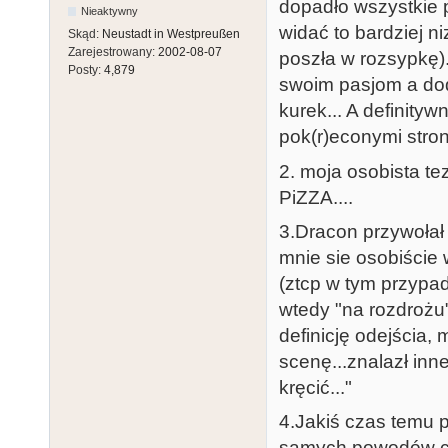
dopadło wszystkie pl
Nieaktywny
widać to bardziej n
Skąd:
Neustadt in Westpreußen
Zarejestrowany:
2002-08-07
poszła w rozsypkę
Posty:
4,879
swoim pasjom a dod
kurek... A definityw
pok(r)econymi strona
2. moja osobista t
PiZZA....
3.Dracon przywołał 
mnie sie osobiście 
(ztcp w tym przypa
wtedy "na rozdrożu"
definicję odejścia
scenę...znalazł inne
kręcić..."
4.Jakiś czas temu 
samych powodów co