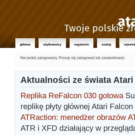
at
Twoje polskie źr
główna
użytkownicy
regulamin
szukaj
rejestr
Nie jesteś zalogowany.
Proszę się zalogować lub zarejestrować.
Aktualności ze świata Atari
Replika ReFalcon 030 gotowa
Sua
replikę płyty głównej Atari Falcon
ATRaction: menedżer obrazów 
ATR i XFD działający w przegląda