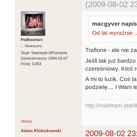
(2009-08-02 23
macgyver napisa
Od lat wyraźnie ...
Podkasetarz
Nieaktywny
Trafione - ale nie za
Skąd:
Swarzędz k/Poznania
Zarejestrowany:
2004-02-07
Jeśli tak już bardz
Posty:
3,093
czereśniowy. Ktoś r
A mi to luzik. Coś t
podzielę.... I Wam 
http://madteam.atari8
Strona
Adam Klobukowski
2009-08-02 23