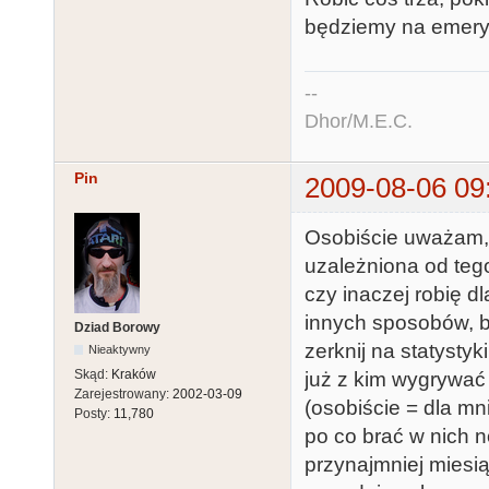
będziemy na emery
--
Dhor/M.E.C.
Pin
2009-08-06 09
Osobiście uważam, i
uzależniona od tego
czy inaczej robię dl
innych sposobów, by
Dziad Borowy
zerknij na statystyk
Nieaktywny
Skąd:
Kraków
już z kim wygrywać
Zarejestrowany:
2002-03-09
(osobiście = dla mni
Posty:
11,780
po co brać w nich no
przynajmniej miesią