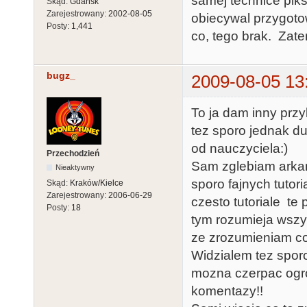
samej technice pik
Skąd:
Gdańsk
Zarejestrowany:
2002-08-05
obiecywal przygotow
Posty:
1,441
co, tego brak. Zate
bugz_
2009-08-05 13
To ja dam inny przy
tez sporo jednak du
od nauczyciela:)
Przechodzień
Sam zglebiam arkan
Nieaktywny
sporo fajnych tutor
Skąd:
Kraków/Kielce
Zarejestrowany:
2006-06-29
czesto tutoriale te
Posty:
18
tym rozumieja wszy
ze zrozumieniam co,
Widzialem tez spor
mozna czerpac ogro
komentazy!!