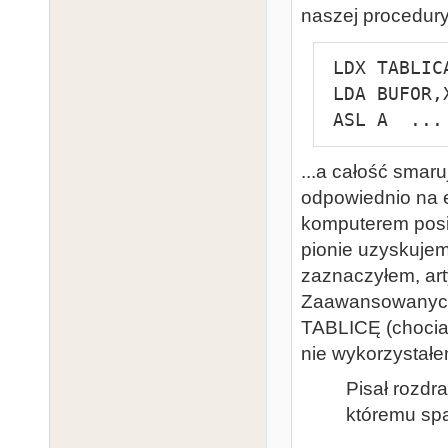
naszej procedur
 LDX TABLICA

 LDA BUFOR,X

 ASL A  ...
...a całość smar
odpowiednio na 
komputerem posia
pionie uzyskujem
zaznaczyłem, arty
Zaawansowanych)
TABLICĘ (chocia
nie wykorzystałe
Pisał rozdrażn
któremu spalił