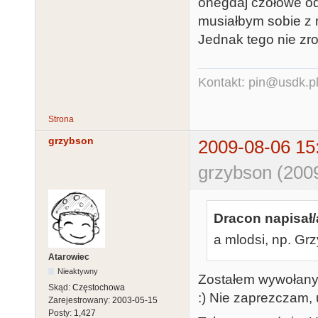
onegdaj czołowe od
musiałbym sobie z 
Jednak tego nie zro
Kontakt: pin@usdk.p
Strona
grzybson
2009-08-06 15
grzybson (200
Dracon napisał/
a mlodsi, np. G
Atarowiec
Nieaktywny
Zostałem wywołany 
Skąd:
Częstochowa
:) Nie zaprezczam
Zarejestrowany:
2003-05-15
Posty:
1,427