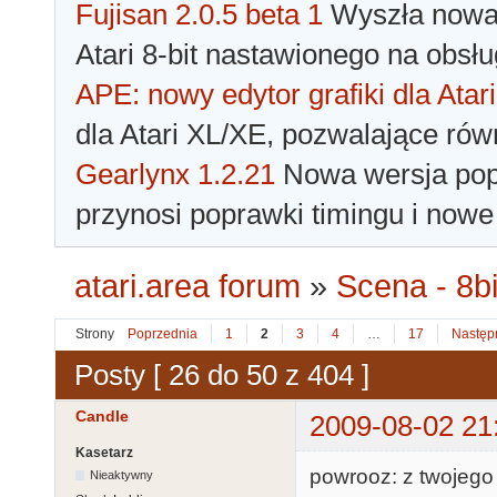
Fujisan 2.0.5 beta 1
Wyszła nowa 
Atari 8-bit nastawionego na obsłu
APE: nowy edytor grafiki dla Atari
dla Atari XL/XE, pozwalające rów
Gearlynx 1.2.21
Nowa wersja popu
przynosi poprawki timingu i nowe
atari.area forum
»
Scena - 8bi
Strony
Poprzednia
1
2
3
4
…
17
Następ
Posty [ 26 do 50 z 404 ]
Candle
2009-08-02 21
Kasetarz
powrooz: z twojego g
Nieaktywny