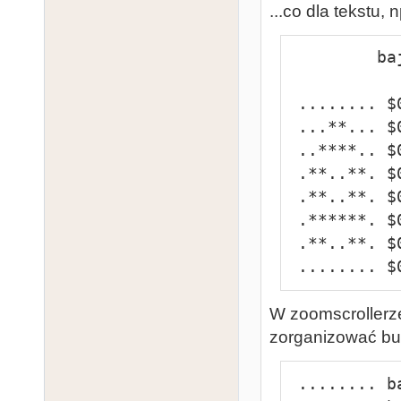
...co dla tekstu,
         bajt         bajt         bajt

 ........ $00 ........ $08 ........ $10

 ...**... $01 .**..... $09 ...**... $11

 ..****.. $02 .**..... $0A ..****.. $12

 .**..**. $03 .**..... $0B .**..**. $13

 .**..**. $04 .**..... $0C .**..**. $14

 .******. $05 .**..... $0D .******. $15

 .**..**. $06 .******. $0E .**..**. $16

 ........ 
W zoomscrollerz
zorganizować buf
 ........ bajt nr 0
