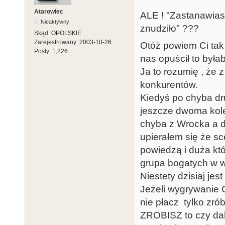
Atarowiec
ALE ! "Zastanawiasz
Nieaktywny
znudziło" ???
Skąd:
OPOLSKIE
Zarejestrowany:
2003-10-26
Otóż powiem Ci tak 
Posty:
1,226
nas opuścił to byłab
Ja to rozumię , że 
konkurentów.
Kiedyś po chyba dr
jeszcze dwoma kole
chyba z Wrocka a dr
upierałem się że sc
powiedzą i duża któ
grupa bogatych w wi
Niestety dzisiaj jes
Jeżeli wygrywanie Ci
nie płacz tylko zrób
ZROBISZ to czy dal