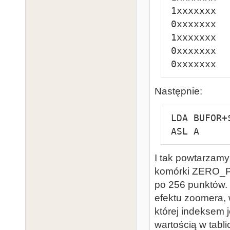
 1xxxxxxx

 0xxxxxxx

 1xxxxxxx

 0xxxxxxx

 0xxxxxxx
Następnie:
 LDA BUFOR+$01

 ASL A
I tak powtarzamy
komórki ZERO_PA
po 256 punktów.
efektu zoomera, 
której indeksem 
wartością w tabli