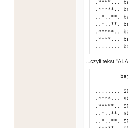
 .****... bajt nr 1

 .*****.. bajt nr 2

 ..*..**. bajt nr 3

 ..*..**. bajt nr 4

 .*****.. bajt nr 5

 .****... bajt nr 6

 ........ b
...czyli tekst "AL
         bajt         bajt         bajt

 ........ $00 ........ $08 ........ $10

 .****... $01 .******. $09 .****... $11

 .*****.. $02 .******. $0A .*****.. $12

 ..*..**. $03 .*...... $0B ..*..**. $13

 ..*..**. $04 .*...... $0C ..*..**. $14
