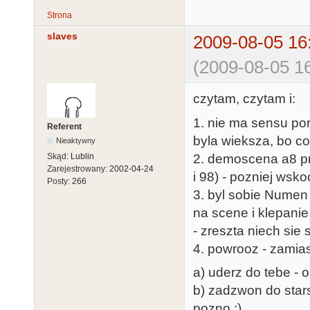
Strona
slaves
2009-08-05 16
(2009-08-05 16
czytam, czytam i:
1. nie ma sensu p
Referent
byla wieksza, bo co
Nieaktywny
2. demoscena a8 prze
Skąd:
Lublin
Zarejestrowany:
2002-04-24
i 98) - pozniej wskoc
Posty:
266
3. byl sobie Numen -
na scene i klepanie
- zreszta niech sie
4. powrooz - zamia
a) uderz do tebe - o
b) zadzwon do starsz
pozno ;)