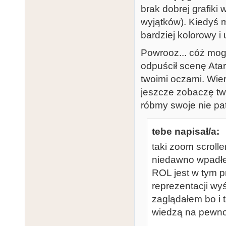
brak dobrej grafiki
wyjątków). Kiedyś m
bardziej kolorowy i
Powrooz... cóż mog
odpuścił scenę Ata
twoimi oczami. Wie
jeszcze zobaczę two
róbmy swoje nie pat
tebe napisał/a:
taki zoom scroller
niedawno wpadłem
ROL jest w tym 
reprezentacji wy
zaglądałem bo i t
wiedzą na pewno 