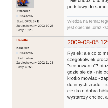
Nie chodzi o to aby
podstawy do samodzi
Atarowiec
Nieaktywny
Wiedza na temat tego
Skąd:
OPOLSKIE
Zarejestrowany:
2003-10-26
jest obecnie ,oraz ks
Posty:
1,226
Candle
2009-08-05 12
Kasetarz
Rysiek: ale co to 
Nieaktywny
Skąd:
Lublin
czegokolwiek procz
Zarejestrowany:
2002-11-28
"scenowaniu"? otoz
Posty:
4,258
gdzie sie da - nie 
krotko mowiac - zapy
do innych zrodel - i
ciezko o dobra bibli
wystarczy chciec,