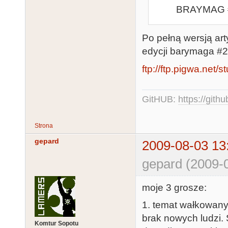
BRAYMAG 
Po pełną wersją ar
edycji barymaga #2..
ftp://ftp.pigwa.net/s
GitHUB:
https://gith
Strona
gepard
2009-08-03 13
gepard (2009-
moje 3 grosze:
1. temat wałkowany 
brak nowych ludzi. 
Komtur Sopotu