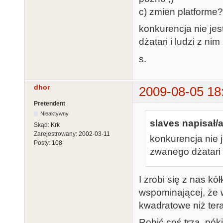
c) zmien platforme?
konkurencja nie je
dżatari i ludzi z ni
s.
dhor
2009-08-05 18
Pretendent
Nieaktywny
slaves napisał/a
Skąd:
Krk
Zarejestrowany:
2002-03-11
konkurencja nie 
Posty:
108
zwanego dżatari i
I zrobi się z nas k
wspominającej, że w
kwadratowe niż ter
Robić coś trza, pók