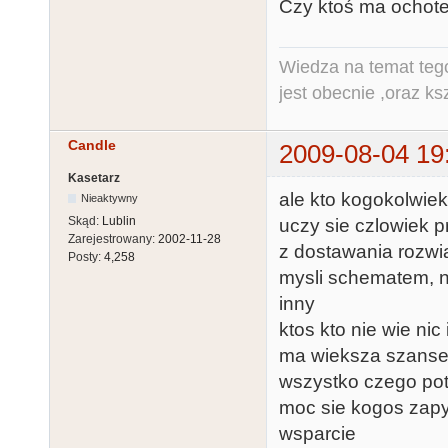
Czy ktoś ma ochote 
Wiedza na temat tego
jest obecnie ,oraz ks
Candle
2009-08-04 19
Kasetarz
ale kto kogokolwiek
Nieaktywny
Skąd:
Lublin
uczy sie czlowiek p
Zarejestrowany:
2002-11-28
z dostawania rozwia
Posty:
4,258
mysli schematem, ni
inny
ktos kto nie wie ni
ma wieksza szanse
wszystko czego potr
moc sie kogos zapyt
wsparcie