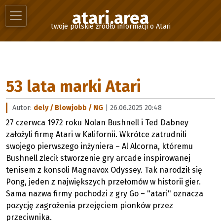
atari.area
twoje polskie źródło informacji o Atari
53 lata marki Atari
Autor:
dely / Blowjobb / NG
| 26.06.2025 20:48
27 czerwca 1972 roku Nolan Bushnell i Ted Dabney
założyli firmę Atari w Kalifornii. Wkrótce zatrudnili
swojego pierwszego inżyniera – Al Alcorna, któremu
Bushnell zlecił stworzenie gry arcade inspirowanej
tenisem z konsoli Magnavox Odyssey. Tak narodził się
Pong, jeden z największych przełomów w historii gier.
Sama nazwa firmy pochodzi z gry Go – "atari" oznacza
pozycję zagrożenia przejęciem pionków przez
przeciwnika.