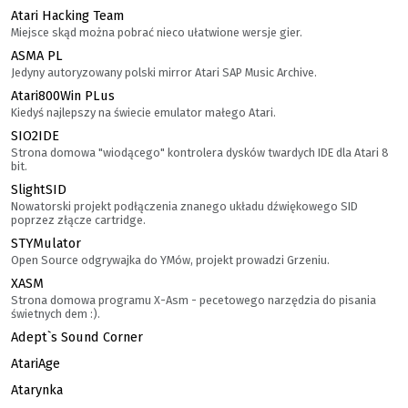
Atari Hacking Team
Miejsce skąd można pobrać nieco ułatwione wersje gier.
ASMA PL
Jedyny autoryzowany polski mirror Atari SAP Music Archive.
Atari800Win PLus
Kiedyś najlepszy na świecie emulator małego Atari.
SIO2IDE
Strona domowa "wiodącego" kontrolera dysków twardych IDE dla Atari 8
bit.
SlightSID
Nowatorski projekt podłączenia znanego układu dźwiękowego SID
poprzez złącze cartridge.
STYMulator
Open Source odgrywajka do YMów, projekt prowadzi Grzeniu.
XASM
Strona domowa programu X-Asm - pecetowego narzędzia do pisania
świetnych dem :).
Adept`s Sound Corner
AtariAge
Atarynka