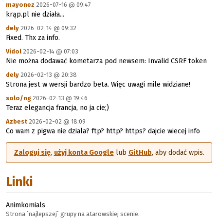
mayonez
2026-07-16 @ 09:47
krąp.pl nie działa...
dely
2026-02-14 @ 09:32
Fixed. Thx za info.
Vidol
2026-02-14 @ 07:03
Nie można dodawać kometarza pod newsem: Invalid CSRF token
dely
2026-02-13 @ 20:38
Strona jest w wersji bardzo beta. Więc uwagi mile widziane!
solo/ng
2026-02-13 @ 19:46
Teraz elegancja francja, no ja cie;)
Azbest
2026-02-02 @ 18:09
Co wam z pigwa nie dziala? ftp? http? https? dajcie wiecej info
Zaloguj się
,
użyj konta Google
lub
GitHub
, aby dodać wpis.
Linki
Animkomials
Strona `najlepszej` grupy na atarowskiej scenie.