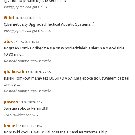
@Vidol: to pewnie będzie sequel. :D
Postępy prac nad grą C.E.T.A.S.
Vidol
26.07.2026 10:05
Cybernetically Upgraded Tactical Aquatic Systems. :)
Postępy prac nad grą C.E.T.A.S.
alex
24.07.2026 16:33
Pogrzeb Tomka odbędzie się on w poniedziałek 3 sierpnia o godzinie
10:30 na C...
Odszedł Tomasz 'Pecuś' Pecko
qbahusak
19.07.2026 22:55
Dzięki Tomkowi mamy też DOSII/D v 6.4 Całą epokę go używałem bez tej
wiedzy. ...
Odszedł Tomasz 'Pecuś' Pecko
pavros
18.07.2026 17:29
Świetna robota Kermit83!
TNFS Multitenant 0.2.1
lemiel
17.07.2026 11:14
Poprawki kodu TOMS Multi zostaną z nami na zawsze. Chlip.