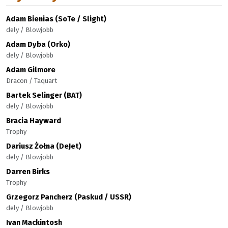
Adam Bienias (SoTe / Slight)
dely / Blowjobb
Adam Dyba (Orko)
dely / Blowjobb
Adam Gilmore
Dracon / Taquart
Bartek Selinger (BAT)
dely / Blowjobb
Bracia Hayward
Trophy
Dariusz Żołna (DeJet)
dely / Blowjobb
Darren Birks
Trophy
Grzegorz Pancherz (Paskud / USSR)
dely / Blowjobb
Ivan Mackintosh