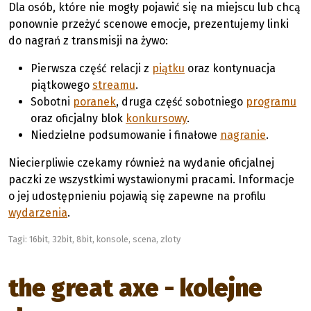
Dla osób, które nie mogły pojawić się na miejscu lub chcą
ponownie przeżyć scenowe emocje, prezentujemy linki
do nagrań z transmisji na żywo:
Pierwsza część relacji z
piątku
oraz kontynuacja
piątkowego
streamu
.
Sobotni
poranek
, druga część sobotniego
programu
oraz oficjalny blok
konkursowy
.
Niedzielne podsumowanie i finałowe
nagranie
.
Niecierpliwie czekamy również na wydanie oficjalnej
paczki ze wszystkimi wystawionymi pracami. Informacje
o jej udostępnieniu pojawią się zapewne na profilu
wydarzenia
.
Tagi:
16bit
,
32bit
,
8bit
,
konsole
,
scena
,
zloty
the great axe - kolejne