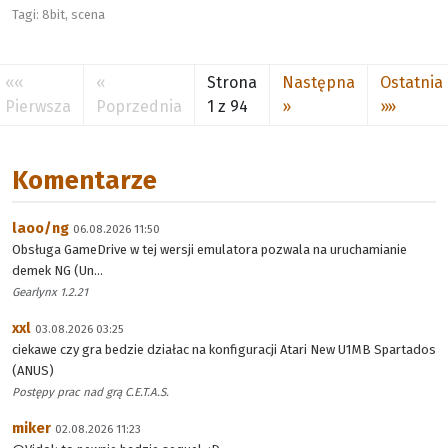
Tagi:
8bit
,
scena
««
«
Strona
Następna
Ostatnia
Pierwsza
Poprzednia
1 z 94
»
»»
Komentarze
laoo/ng
06.08.2026 11:50
Obsługa GameDrive w tej wersji emulatora pozwala na uruchamianie
demek NG (Un...
Gearlynx 1.2.21
xxl
03.08.2026 03:25
ciekawe czy gra bedzie działac na konfiguracji Atari New U1MB Spartados
(ANUS)
Postępy prac nad grą C.E.T.A.S.
miker
02.08.2026 11:23