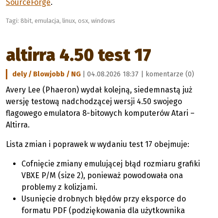
SourceForge
.
Tagi:
8bit
,
emulacja
,
linux
,
osx
,
windows
altirra 4.50 test 17
dely / Blowjobb / NG
| 04.08.2026 18:37 |
komentarze (0)
Avery Lee (Phaeron) wydał kolejną, siedemnastą już
wersję testową nadchodzącej wersji 4.50 swojego
flagowego emulatora 8-bitowych komputerów Atari –
Altirra.
Lista zmian i poprawek w wydaniu test 17 obejmuje:
Cofnięcie zmiany emulującej błąd rozmiaru grafiki
VBXE P/M (size 2), ponieważ powodowała ona
problemy z kolizjami.
Usunięcie drobnych błędów przy eksporce do
formatu PDF (podziękowania dla użytkownika