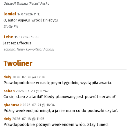
Odszedł Tomasz 'Pecuś' Pecko
lemiel
17.07.2026 11:13
O, autor AspeQT wrócił z niebytu.
Sfotty Pie
tebe
15.07.2026 18:06
jest też Effectus
actionc: Nowy kompilator Action!
Twoliner
dely
2026-07-26 @ 12:26
Prawdopodobnie w następnym tygodniu, wystąpiła awaria.
seban
2026-07-23 @ 07:47
Co się stało z atariki? Kiedy planowany jest powrót serwisu?
qbahusak
2026-07-21 @ 16:34
Późny weekend już minął, a ja nie mam co do poduszki czytać.
dely
2026-07-18 @ 11:05
Prawdopodobnie późnym weekendem wróci. Stay tuned.