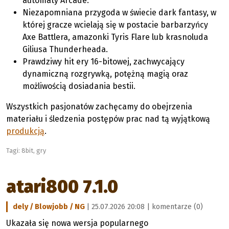
automaty Arcade.
Niezapomniana przygoda w świecie dark fantasy, w
której gracze wcielają się w postacie barbarzyńcy
Axe Battlera, amazonki Tyris Flare lub krasnoluda
Giliusa Thunderheada.
Prawdziwy hit ery 16-bitowej, zachwycający
dynamiczną rozgrywką, potężną magią oraz
możliwością dosiadania bestii.
Wszystkich pasjonatów zachęcamy do obejrzenia
materiału i śledzenia postępów prac nad tą wyjątkową
produkcją
.
Tagi:
8bit
,
gry
atari800 7.1.0
dely / Blowjobb / NG
| 25.07.2026 20:08 |
komentarze (0)
Ukazała się nowa wersja popularnego