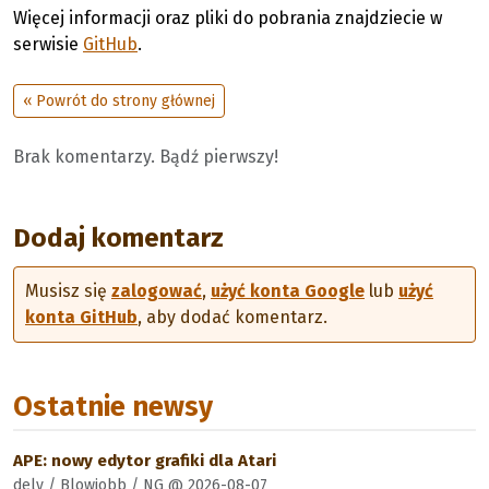
Więcej informacji oraz pliki do pobrania znajdziecie w
serwisie
GitHub
.
« Powrót do strony głównej
Brak komentarzy. Bądź pierwszy!
Dodaj komentarz
Musisz się
zalogować
,
użyć konta Google
lub
użyć
konta GitHub
, aby dodać komentarz.
Ostatnie newsy
APE: nowy edytor grafiki dla Atari
dely / Blowjobb / NG @ 2026-08-07