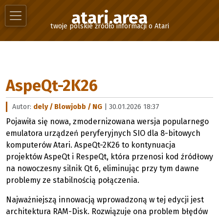
atari.area
twoje polskie źródło informacji o Atari
AspeQt-2K26
Autor:
dely / Blowjobb / NG
| 30.01.2026 18:37
Pojawiła się nowa, zmodernizowana wersja popularnego
emulatora urządzeń peryferyjnych SIO dla 8-bitowych
komputerów Atari. AspeQt-2K26 to kontynuacja
projektów AspeQt i RespeQt, która przenosi kod źródłowy
na nowoczesny silnik Qt 6, eliminując przy tym dawne
problemy ze stabilnością połączenia.
Najważniejszą innowacją wprowadzoną w tej edycji jest
architektura RAM-Disk. Rozwiązuje ona problem błędów