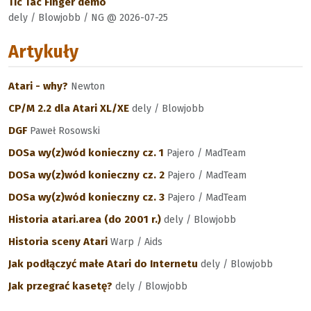
Tic Tac Finger demo
dely / Blowjobb / NG @ 2026-07-25
Artykuły
Atari - why?
Newton
CP/M 2.2 dla Atari XL/XE
dely / Blowjobb
DGF
Paweł Rosowski
DOSa wy(z)wód konieczny cz. 1
Pajero / MadTeam
DOSa wy(z)wód konieczny cz. 2
Pajero / MadTeam
DOSa wy(z)wód konieczny cz. 3
Pajero / MadTeam
Historia atari.area (do 2001 r.)
dely / Blowjobb
Historia sceny Atari
Warp / Aids
Jak podłączyć małe Atari do Internetu
dely / Blowjobb
Jak przegrać kasetę?
dely / Blowjobb