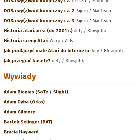
DOSa wy(z)wód konieczny cz. 1
Pajero / MadTeam
DOSa wy(z)wód konieczny cz. 2
Pajero / MadTeam
DOSa wy(z)wód konieczny cz. 3
Pajero / MadTeam
Historia atari.area (do 2001 r.)
dely / Blowjobb
Historia sceny Atari
Warp / Aids
Jak podłączyć małe Atari do Internetu
dely / Blowjobb
Jak przegrać kasetę?
dely / Blowjobb
Wywiady
Adam Bienias (SoTe / Slight)
Adam Dyba (Orko)
Adam Gilmore
Bartek Selinger (BAT)
Bracia Hayward