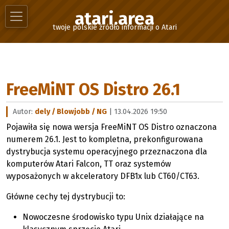
atari.area
twoje polskie źródło informacji o Atari
FreeMiNT OS Distro 26.1
Autor:
dely / Blowjobb / NG
| 13.04.2026 19:50
Pojawiła się nowa wersja FreeMiNT OS Distro oznaczona
numerem 26.1. Jest to kompletna, prekonfigurowana
dystrybucja systemu operacyjnego przeznaczona dla
komputerów Atari Falcon, TT oraz systemów
wyposażonych w akceleratory DFB1x lub CT60/CT63.
Główne cechy tej dystrybucji to:
Nowoczesne środowisko typu Unix działające na