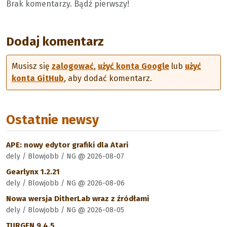
Brak komentarzy. Bądź pierwszy!
Dodaj komentarz
Musisz się
zalogować
,
użyć konta Google
lub
użyć
konta GitHub
, aby dodać komentarz.
Ostatnie newsy
APE: nowy edytor grafiki dla Atari
dely / Blowjobb / NG @ 2026-08-07
Gearlynx 1.2.21
dely / Blowjobb / NG @ 2026-08-06
Nowa wersja DitherLab wraz z źródłami
dely / Blowjobb / NG @ 2026-08-05
TURGEN 9.4.5