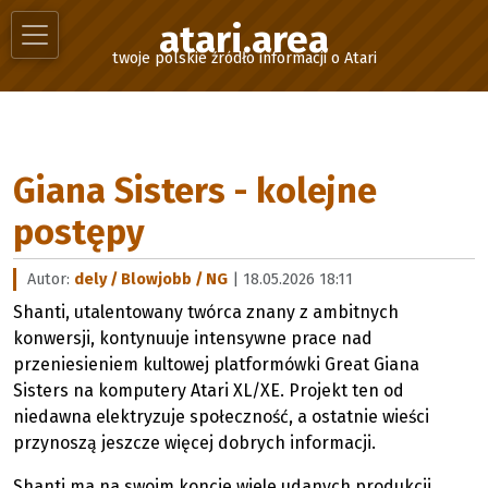
atari.area
twoje polskie źródło informacji o Atari
Giana Sisters - kolejne
postępy
Autor:
dely / Blowjobb / NG
| 18.05.2026 18:11
Shanti, utalentowany twórca znany z ambitnych
konwersji, kontynuuje intensywne prace nad
przeniesieniem kultowej platformówki Great Giana
Sisters na komputery Atari XL/XE. Projekt ten od
niedawna elektryzuje społeczność, a ostatnie wieści
przynoszą jeszcze więcej dobrych informacji.
Shanti ma na swoim koncie wiele udanych produkcji,