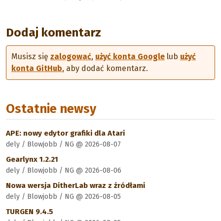
Dodaj komentarz
Musisz się
zalogować
,
użyć konta Google
lub
użyć
konta GitHub
, aby dodać komentarz.
Ostatnie newsy
APE: nowy edytor grafiki dla Atari
dely / Blowjobb / NG @ 2026-08-07
Gearlynx 1.2.21
dely / Blowjobb / NG @ 2026-08-06
Nowa wersja DitherLab wraz z źródłami
dely / Blowjobb / NG @ 2026-08-05
TURGEN 9.4.5