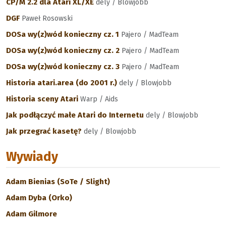
CP/M 2.2 dla Atari XL/XE
dely / Blowjobb
DGF
Paweł Rosowski
DOSa wy(z)wód konieczny cz. 1
Pajero / MadTeam
DOSa wy(z)wód konieczny cz. 2
Pajero / MadTeam
DOSa wy(z)wód konieczny cz. 3
Pajero / MadTeam
Historia atari.area (do 2001 r.)
dely / Blowjobb
Historia sceny Atari
Warp / Aids
Jak podłączyć małe Atari do Internetu
dely / Blowjobb
Jak przegrać kasetę?
dely / Blowjobb
Wywiady
Adam Bienias (SoTe / Slight)
Adam Dyba (Orko)
Adam Gilmore