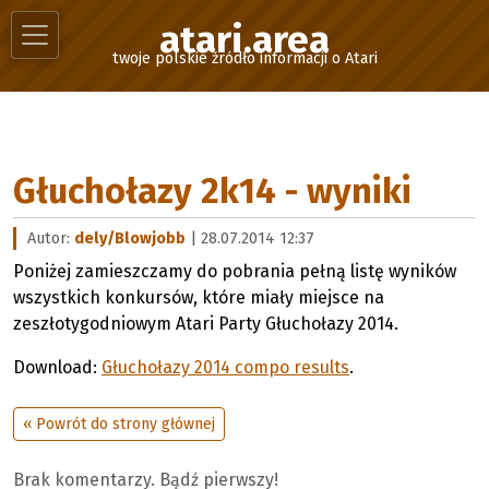
atari.area
twoje polskie źródło informacji o Atari
Głuchołazy 2k14 - wyniki
Autor:
dely/Blowjobb
| 28.07.2014 12:37
Poniżej zamieszczamy do pobrania pełną listę wyników
wszystkich konkursów, które miały miejsce na
zeszłotygodniowym Atari Party Głuchołazy 2014.
Download:
Głuchołazy 2014 compo results
.
« Powrót do strony głównej
Brak komentarzy. Bądź pierwszy!