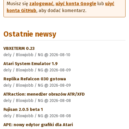
Musisz się
zalogować
,
użyć konta Google
lub
użyć
konta GitHub
, aby dodać komentarz.
Ostatnie newsy
VBXETERM 0.23
dely / Blowjobb / NG @ 2026-08-10
Atari System Emulator 1.9
dely / Blowjobb / NG @ 2026-08-09
Replika ReFalcon 030 gotowa
dely / Blowjobb / NG @ 2026-08-09
ATRaction: menedżer obrazów ATR/XFD
dely / Blowjobb / NG @ 2026-08-08
Fujisan 2.0.5 beta 1
dely / Blowjobb / NG @ 2026-08-08
APE: nowy edytor grafiki dla Atari