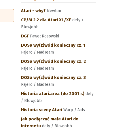
Atari - why?
Newton
CP/M 2.2 dla Atari XL/XE
dely /
Blowjobb
DGF
Paweł Rosowski
DOSa wy(z)wód konieczny cz. 1
Pajero / MadTeam
DOSa wy(z)wód konieczny cz. 2
Pajero / MadTeam
DOSa wy(z)wód konieczny cz. 3
Pajero / MadTeam
Historia atari.area (do 2001 r.)
dely
/ Blowjobb
Historia sceny Atari
Warp / Aids
Jak podłączyć małe Atari do
Internetu
dely / Blowjobb