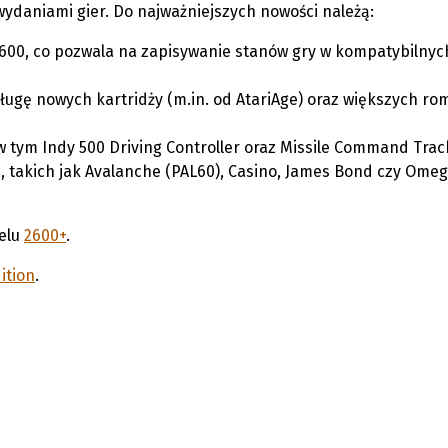
wydaniami gier. Do najważniejszych nowości należą:
2600, co pozwala na zapisywanie stanów gry w kompatybilnyc
ugę nowych kartridży (m.in. od AtariAge) oraz większych r
w tym Indy 500 Driving Controller oraz Missile Command Track
 takich jak Avalanche (PAL60), Casino, James Bond czy Ome
elu
2600+
.
ition
.