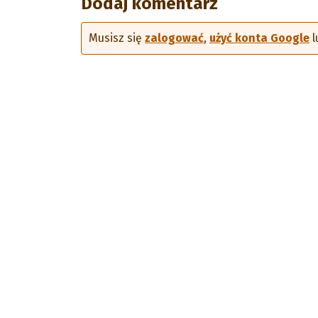
Dodaj komentarz
Musisz się
zalogować
,
użyć konta Google
l