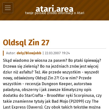
atari.area
twoje polskie źródło informacji o Atari
Oldsql Zin 27
Autor:
dely/Blowjobb
| 22.03.2007 19:24
Skąd wiadomo że wiosna za pasem? Bo ptaki śpiewają?
Drzewa się zielenią? Bo na jezdniach znów jest więcej
dziur niż asfaltu? Też. Ale przede wszystkim - wyszedł
nowy, odświeżony Oldsql Zin 27! Co w nim? Przede
wszystkim - recenzja Dungeon Keeper, autorstwa
paladyna, obszerny i jak zawsze klimatyczny opis
dodatku do StarCrafta - BroodWar ręki Scorpinusa, czy
takie znamienne tytuły jak Bad Mojo (PJ2099) czy The
Last Express (Davero). Czy obok takich tekstów można