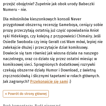
przejść obojętnie? Zupełnie jak obok urody Babeczki
Numeru - nie.
Dla miłośników kieszonkowych konsoli Never
przygotował obszerną recenzję Gameboya, ceniący sobie
prozę przeczytają ostatnią już część opowiadania Anioł
ręki Hidekiego, czy kolejną z przypowieści Chimairy. Jeśli
Osiedle Swoboda czy imię Geralt coś Wam mówi, lepiej nie
zwlekajcie dłużej i przeczytajcie dział komiksowy.
Dowiecie się tam również jak wiosna działa na naszego
naczelnego, oraz co działo się przez ostatni miesiąc w
komiksowej sieci. Spragnionych dodatkowej rozrywki
czekają obszerne działy Humor i Download, z świetną
zręcznościówką i ślicznymi tapetami w rolach głównych.
Jak zagranych?
Przekonajcie się sami
:)
« Powrót do strony głównej
Brak komentarzy. Bądź pierwszy!