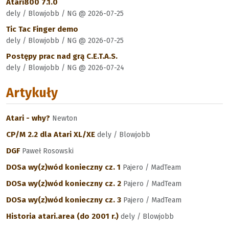
Atari800 7.1.0
dely / Blowjobb / NG @ 2026-07-25
Tic Tac Finger demo
dely / Blowjobb / NG @ 2026-07-25
Postępy prac nad grą C.E.T.A.S.
dely / Blowjobb / NG @ 2026-07-24
Artykuły
Atari - why?
Newton
CP/M 2.2 dla Atari XL/XE
dely / Blowjobb
DGF
Paweł Rosowski
DOSa wy(z)wód konieczny cz. 1
Pajero / MadTeam
DOSa wy(z)wód konieczny cz. 2
Pajero / MadTeam
DOSa wy(z)wód konieczny cz. 3
Pajero / MadTeam
Historia atari.area (do 2001 r.)
dely / Blowjobb