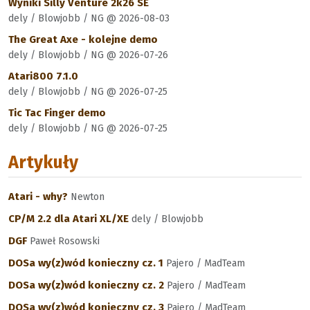
Wyniki Silly Venture 2k26 SE
dely / Blowjobb / NG @ 2026-08-03
The Great Axe - kolejne demo
dely / Blowjobb / NG @ 2026-07-26
Atari800 7.1.0
dely / Blowjobb / NG @ 2026-07-25
Tic Tac Finger demo
dely / Blowjobb / NG @ 2026-07-25
Artykuły
Atari - why?
Newton
CP/M 2.2 dla Atari XL/XE
dely / Blowjobb
DGF
Paweł Rosowski
DOSa wy(z)wód konieczny cz. 1
Pajero / MadTeam
DOSa wy(z)wód konieczny cz. 2
Pajero / MadTeam
DOSa wy(z)wód konieczny cz. 3
Pajero / MadTeam