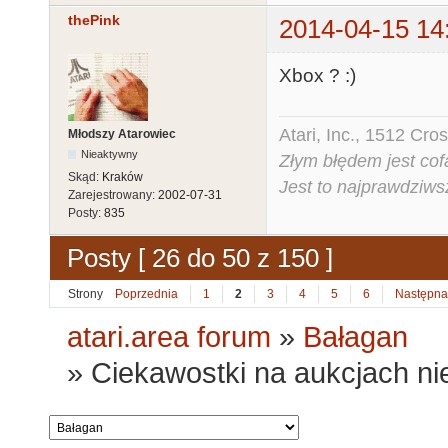
thePink
2014-04-15 14
Xbox ? :)
Atari, Inc., 1512 Cr
Młodszy Atarowiec
Nieaktywny
Złym błędem jest cof
Skąd:
Kraków
Jest to najprawdziws
Zarejestrowany:
2002-07-31
Posty:
835
Posty [ 26 do 50 z 150 ]
Strony
Poprzednia
1
2
3
4
5
6
Następna
atari.area forum
»
Bałagan
»
Ciekawostki na aukcjach ni