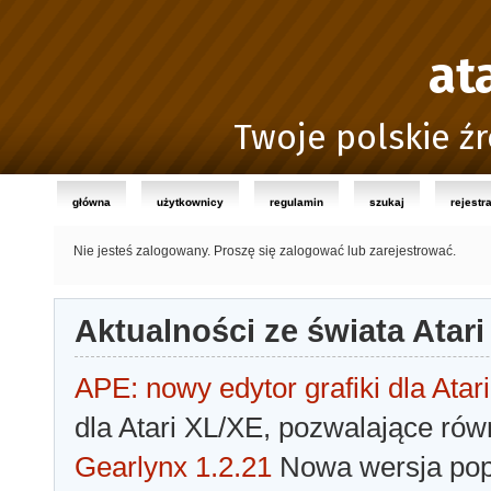
at
Twoje polskie źr
główna
użytkownicy
regulamin
szukaj
rejestr
Nie jesteś zalogowany.
Proszę się zalogować lub zarejestrować.
Aktualności ze świata Atari
APE: nowy edytor grafiki dla Atari
dla Atari XL/XE, pozwalające rów
Gearlynx 1.2.21
Nowa wersja popu