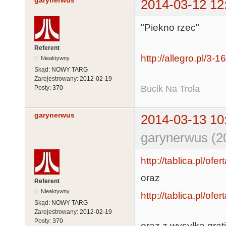
garynerwus
2014-03-12 12
"Piekno rzec"
Referent
http://allegro.pl/3
Nieaktywny
Skąd:
NOWY TARG
Zarejestrowany:
2012-02-19
Bucik Na Trola
Posty:
370
garynerwus
2014-03-13 10
garynerwus (2
http://tablica.pl/of
oraz
Referent
Nieaktywny
http://tablica.pl/of
Skąd:
NOWY TARG
Zarejestrowany:
2012-02-19
Posty:
370
oraz z wysyłką grat