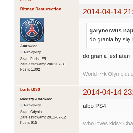
Bitman'Resurrection
2014-04-14 21
garynerwus napi
do grania by się
Atarowiec
Nieaktywny
do grania jest atari
Skąd:
Paris - FR
Zarejestrowany:
2002-07-31
Posty:
1,302
World f**k Olympique
bartek030
2014-04-14 23
Młodszy Atarowiec
albo PS4
Nieaktywny
Skąd:
Gdynia
Zarejestrowany:
2012-07-12
Who loves kids? Charl
Posty:
615