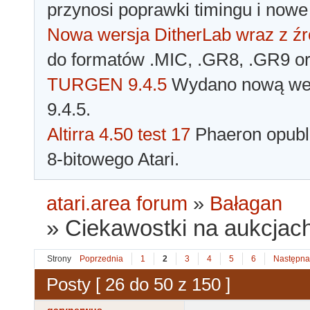
przynosi poprawki timingu i nowe
Nowa wersja DitherLab wraz z źr
do formatów .MIC, .GR8, .GR9 o
TURGEN 9.4.5
Wydano nową wer
9.4.5.
Altirra 4.50 test 17
Phaeron opubli
8-bitowego Atari.
atari.area forum
»
Bałagan
»
Ciekawostki na aukcjach
Strony
Poprzednia
1
2
3
4
5
6
Następna
Posty [ 26 do 50 z 150 ]