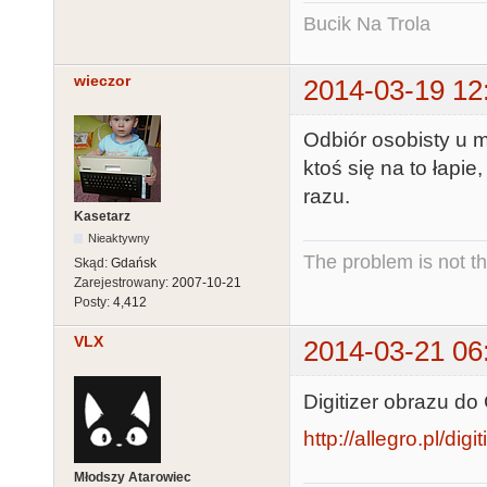
Bucik Na Trola
wieczor
2014-03-19 12
Odbiór osobisty u mn
ktoś się na to łapie
razu.
Kasetarz
Nieaktywny
The problem is not th
Skąd:
Gdańsk
Zarejestrowany:
2007-10-21
Posty:
4,412
VLX
2014-03-21 06
Digitizer obrazu do
http://allegro.pl/di
Młodszy Atarowiec