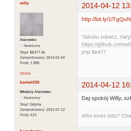
willy
2014-04-12 13
http://bit.ly/1lTgQuN
"tatusiu zobacz, nar
Atarowiec
https://github.com/
Nieaktywny
jmp $e477
Skąd:
$E477.dk
Zarejestrowany:
2013-01-04
Posty:
1,986
Strona
bartek030
2014-04-12 16
Młodszy Atarowiec
Daj spokój Willy, sz
Nieaktywny
Skąd:
Gdynia
Zarejestrowany:
2012-07-12
Who loves kids? Charl
Posty:
615