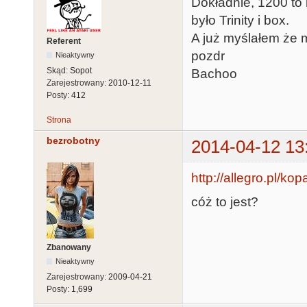
Dokładnie, 1200 to
było Trinity i box.
A już myślałem że m
Referent
pozdr
Nieaktywny
Skąd:
Sopot
Bachoo
Zarejestrowany:
2010-12-11
Posty:
412
Strona
bezrobotny
2014-04-12 13
http://allegro.pl/ko
cóż to jest?
Zbanowany
Nieaktywny
Zarejestrowany:
2009-04-21
Posty:
1,699