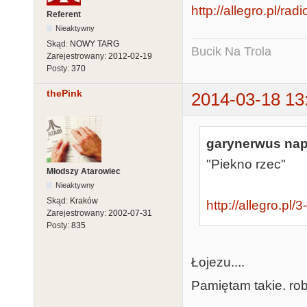
http://allegro.pl/ra
Referent
Nieaktywny
Skąd:
NOWY TARG
Bucik Na Trola
Zarejestrowany:
2012-02-19
Posty:
370
thePink
2014-03-18 13
garynerwus napi
"Piekno rzec"
Młodszy Atarowiec
Nieaktywny
Skąd:
Kraków
http://allegro.pl
Zarejestrowany:
2002-07-31
Posty:
835
Łojezu....
Pamiętam takie. rob