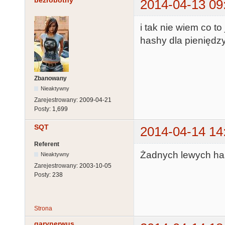
bezrobotny
2014-04-13 09
i tak nie wiem co t
hashy dla pieniędzy
Zbanowany
Nieaktywny
Zarejestrowany:
2009-04-21
Posty:
1,699
SQT
2014-04-14 14
Referent
Żadnych lewych has
Nieaktywny
Zarejestrowany:
2003-10-05
Posty:
238
Strona
garynerwus