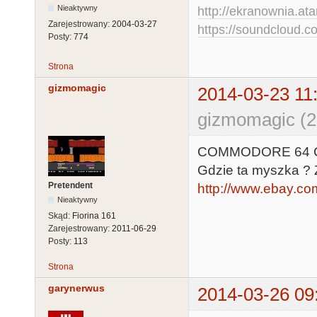
Nieaktywny
http://ekranownia.atar
Zarejestrowany:
2004-03-27
https://soundcloud.co
Posty:
774
Strona
gizmomagic
2014-03-23 11
gizmomagic (2
COMMODORE 64 
Gdzie ta myszka ? Zd
Pretendent
http://www.ebay.c
Nieaktywny
Skąd:
Fiorina 161
Zarejestrowany:
2011-06-29
Posty:
113
Strona
garynerwus
2014-03-26 09