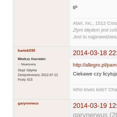
tP
Atari, Inc., 1512 Cr
Złym błędem jest cof
Jest to najprawdziws
bartek030
2014-03-18 22
Młodszy Atarowiec
http://allegro.pl/p
Nieaktywny
Skąd:
Gdynia
Ciekawe czy licytują
Zarejestrowany:
2012-07-12
Posty:
615
Who loves kids? Charl
garynerwus
2014-03-19 12
garynerwus (2