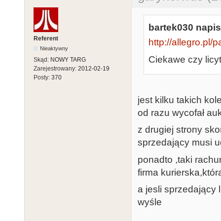
bartek030 napis
Referent
http://allegro.pl
Nieaktywny
Ciekawe czy licytu
Skąd:
NOWY TARG
Zarejestrowany:
2012-02-19
Posty:
370
jest kilku takich ko
od razu wycofał au
z drugiej strony sk
sprzedający musi ud
ponadto ,taki rachu
firma kurierska,któ
a jesli sprzedający
wyśle