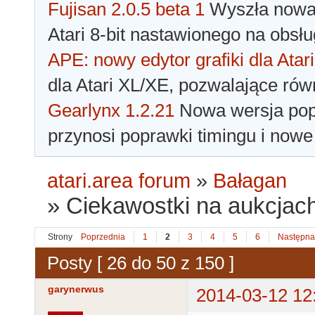
Fujisan 2.0.5 beta 1
Wyszła nowa 
Atari 8-bit nastawionego na obsłu
APE: nowy edytor grafiki dla Atari
dla Atari XL/XE, pozwalające rów
Gearlynx 1.2.21
Nowa wersja popu
przynosi poprawki timingu i nowe
atari.area forum
»
Bałagan
»
Ciekawostki na aukcjach
Strony
Poprzednia
1
2
3
4
5
6
Następna
Posty [ 26 do 50 z 150 ]
garynerwus
2014-03-12 12