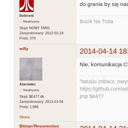
do grania by się na
Referent
Bucik Na Trola
Nieaktywny
Skąd:
NOWY TARG
Zarejestrowany:
2012-02-19
Posty:
370
willy
2014-04-14 18
Nie, komunikacja C
"tatusiu zobacz, nar
Atarowiec
https://github.com/
Nieaktywny
jmp $e477
Skąd:
$E477.dk
Zarejestrowany:
2013-01-04
Posty:
1,986
Strona
Bitman'Resurrection