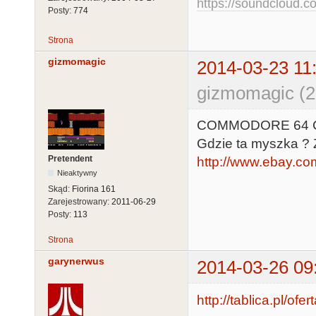
https://soundcloud.co
Posty:
774
Strona
gizmomagic
2014-03-23 11
gizmomagic (2
COMMODORE 64 
Gdzie ta myszka ? Zd
Pretendent
http://www.ebay.c
Nieaktywny
Skąd:
Fiorina 161
Zarejestrowany:
2011-06-29
Posty:
113
Strona
garynerwus
2014-03-26 09
http://tablica.pl/of