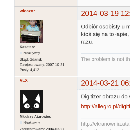
wieczor
2014-03-19 12
Odbiór osobisty u mn
ktoś się na to łapie
razu.
Kasetarz
Nieaktywny
The problem is not th
Skąd:
Gdańsk
Zarejestrowany:
2007-10-21
Posty:
4,412
VLX
2014-03-21 06
Digitizer obrazu do
http://allegro.pl/di
Młodszy Atarowiec
Nieaktywny
http://ekranownia.atar
Zarejestrowany:
2004-03-27