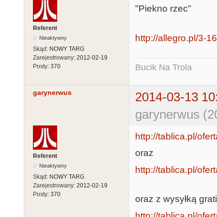
"Piekno rzec"
Referent
http://allegro.pl/3
Nieaktywny
Skąd:
NOWY TARG
Zarejestrowany:
2012-02-19
Bucik Na Trola
Posty:
370
garynerwus
2014-03-13 10
garynerwus (2
http://tablica.pl/of
oraz
Referent
Nieaktywny
http://tablica.pl/of
Skąd:
NOWY TARG
Zarejestrowany:
2012-02-19
Posty:
370
oraz z wysyłką grat
http://tablica.pl/of