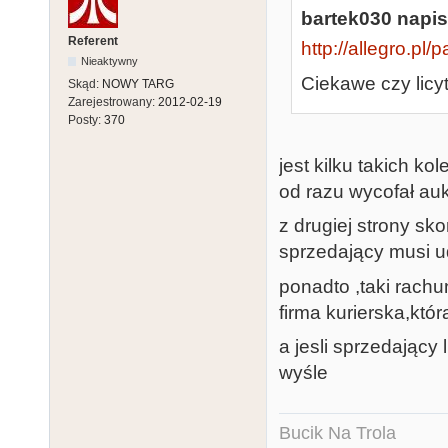
bartek030 napis
Referent
http://allegro.pl
Nieaktywny
Ciekawe czy licytu
Skąd:
NOWY TARG
Zarejestrowany:
2012-02-19
Posty:
370
jest kilku takich ko
od razu wycofał au
z drugiej strony sk
sprzedający musi ud
ponadto ,taki rachu
firma kurierska,któ
a jesli sprzedający
wyśle
Bucik Na Trola