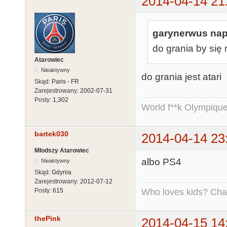
2014-04-14 21
garynerwus napi
do grania by się
Atarowiec
Nieaktywny
do grania jest atari
Skąd:
Paris - FR
Zarejestrowany:
2002-07-31
Posty:
1,302
World f**k Olympique
bartek030
2014-04-14 23
Młodszy Atarowiec
albo PS4
Nieaktywny
Skąd:
Gdynia
Zarejestrowany:
2012-07-12
Who loves kids? Charl
Posty:
615
thePink
2014-04-15 14