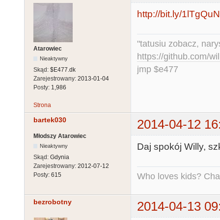
http://bit.ly/1lTgQuN
"tatusiu zobacz, nar
Atarowiec
https://github.com/
Nieaktywny
jmp $e477
Skąd:
$E477.dk
Zarejestrowany:
2013-01-04
Posty:
1,986
Strona
bartek030
2014-04-12 16
Młodszy Atarowiec
Daj spokój Willy, sz
Nieaktywny
Skąd:
Gdynia
Zarejestrowany:
2012-07-12
Who loves kids? Charl
Posty:
615
bezrobotny
2014-04-13 09