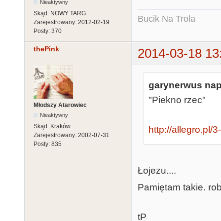
Nieaktywny
Skąd:
NOWY TARG
Bucik Na Trola
Zarejestrowany:
2012-02-19
Posty:
370
thePink
2014-03-18 13
garynerwus napi
"Piekno rzec"
Młodszy Atarowiec
Nieaktywny
Skąd:
Kraków
http://allegro.pl
Zarejestrowany:
2002-07-31
Posty:
835
Łojezu....
Pamiętam takie. rob
tP