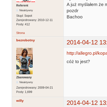
A już myślałem że m
Referent
pozdr
Nieaktywny
Skąd:
Sopot
Bachoo
Zarejestrowany:
2010-12-11
Posty:
412
Strona
bezrobotny
2014-04-12 13
http://allegro.pl/ko
cóż to jest?
Zbanowany
Nieaktywny
Zarejestrowany:
2009-04-21
Posty:
1,699
willy
2014-04-12 13