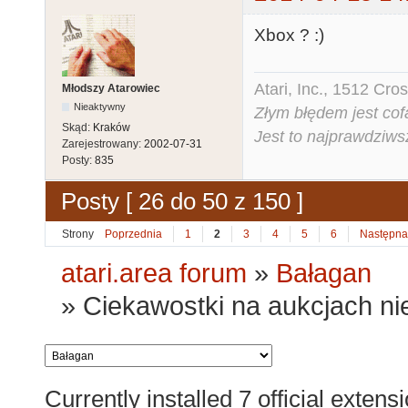
Xbox ? :)
Atari, Inc., 1512 Cr
Młodszy Atarowiec
Nieaktywny
Złym błędem jest cof
Skąd:
Kraków
Jest to najprawdziws
Zarejestrowany:
2002-07-31
Posty:
835
Posty [ 26 do 50 z 150 ]
Strony
Poprzednia
1
2
3
4
5
6
Następna
atari.area forum
»
Bałagan
»
Ciekawostki na aukcjach ni
Currently installed
7 official extens