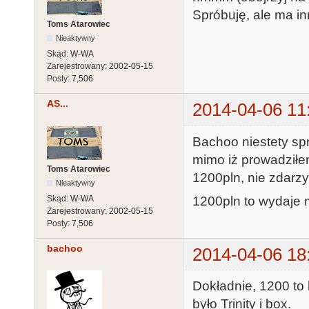
Spróbuję, ale ma in
Toms Atarowiec
Nieaktywny
Skąd:
W-WA
Zarejestrowany:
2002-05-15
Posty:
7,506
AS...
2014-04-06 11
Bachoo niestety spr
mimo iż prowadziłem 
Toms Atarowiec
1200pln, nie zdarzy
Nieaktywny
Skąd:
W-WA
1200pln to wydaje m
Zarejestrowany:
2002-05-15
Posty:
7,506
bachoo
2014-04-06 18
Dokładnie, 1200 to
było Trinity i box.