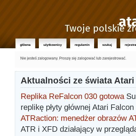
at
Twoje polskie źr
główna
użytkownicy
regulamin
szukaj
rejestr
Nie jesteś zalogowany.
Proszę się zalogować lub zarejestrować.
Aktualności ze świata Atari
Replika ReFalcon 030 gotowa
Sua
replikę płyty głównej Atari Falcon
ATRaction: menedżer obrazów 
ATR i XFD działający w przegląda