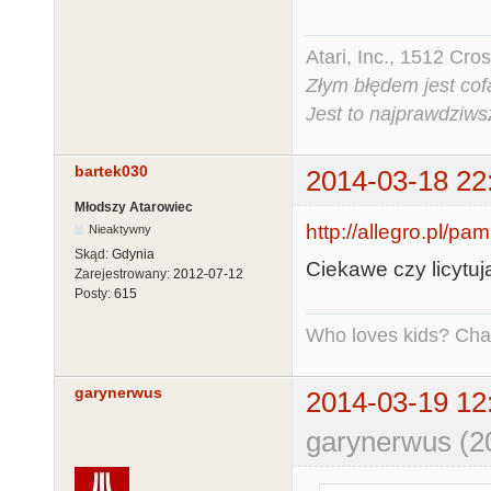
Atari, Inc., 1512 Cr
Złym błędem jest cof
Jest to najprawdziws
bartek030
2014-03-18 22
Młodszy Atarowiec
http://allegro.pl/p
Nieaktywny
Skąd:
Gdynia
Ciekawe czy licytują
Zarejestrowany:
2012-07-12
Posty:
615
Who loves kids? Charl
garynerwus
2014-03-19 12
garynerwus (2