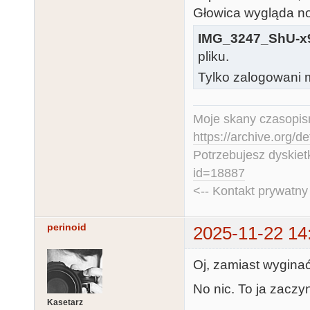
Głowica wygląda no
IMG_3247_ShU-x9
pliku.
Tylko zalogowani m
Moje skany czasopism
https://archive.org/d
Potrzebujesz dyskiet
id=18887
<-- Kontakt prywatn
perinoid
2025-11-22 14
Oj, zamiast wyginać
No nic. To ja zaczy
Kasetarz