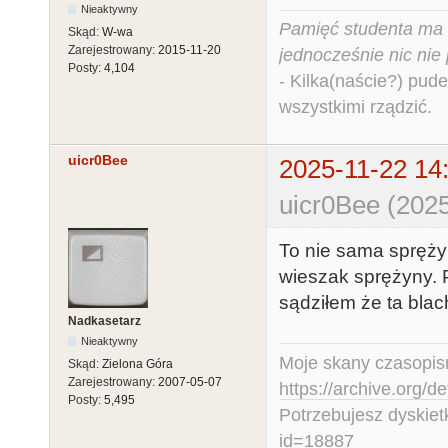
Nieaktywny
Pamięć studenta ma c
Skąd:
W-wa
Zarejestrowany:
2015-11-20
jednocześnie nic nie
Posty:
4,104
- Kilka(naście?) pude
wszystkimi rządzić.
uicr0Bee
2025-11-22 14
uicr0Bee (2025
To nie sama sprężyn
wieszak sprężyny. P
sądziłem że ta blach
Nadkasetarz
Nieaktywny
Moje skany czasopism
Skąd:
Zielona Góra
Zarejestrowany:
2007-05-07
https://archive.org/d
Posty:
5,495
Potrzebujesz dyskiet
id=18887