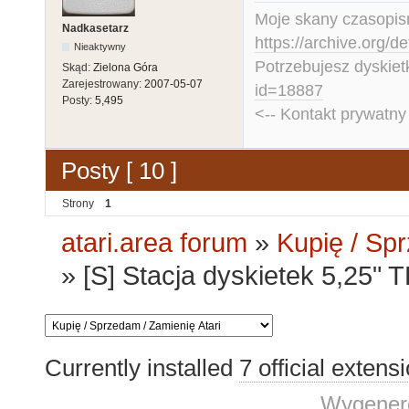
Moje skany czasopism
Nadkasetarz
https://archive.org/d
Nieaktywny
Potrzebujesz dyskiet
Skąd:
Zielona Góra
Zarejestrowany:
2007-05-07
id=18887
Posty:
5,495
<-- Kontakt prywatn
Posty [ 10 ]
Strony
1
atari.area forum
»
Kupię / Sp
»
[S] Stacja dyskietek 5,25
Currently installed
7 official extens
Wygenero