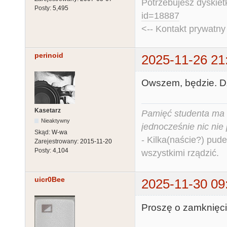
Potrzebujesz dyskiet
Posty:
5,495
id=18887
<-- Kontakt prywatn
perinoid
2025-11-26 21
Owszem, będzie. Dz
Kasetarz
Pamięć studenta ma c
Nieaktywny
jednocześnie nic nie
Skąd:
W-wa
- Kilka(naście?) pude
Zarejestrowany:
2015-11-20
Posty:
4,104
wszystkimi rządzić.
uicr0Bee
2025-11-30 09
Proszę o zamknięci