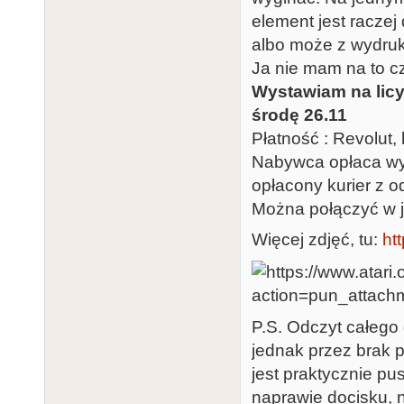
element jest racze
albo może z wydru
Ja nie mam na to c
Wystawiam na licyt
środę 26.11
Płatność : Revolut, 
Nabywca opłaca wys
opłacony kurier z 
Można połączyć w 
Więcej zdjęć, tu:
htt
P.S. Odczyt całego
jednak przez brak 
jest praktycznie pu
naprawie docisku, 