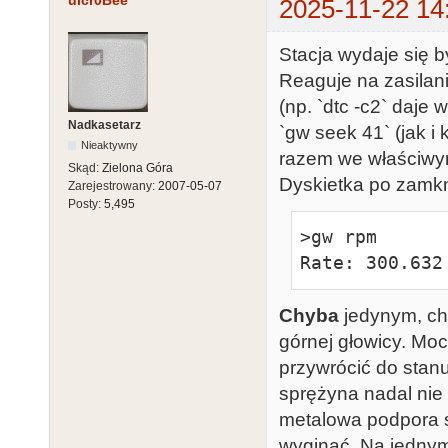
uicr0Bee
2025-11-22 14
Stacja wydaje się 
Reaguje na zasilani
(np. `dtc -c2` daje 
Nadkasetarz
`gw seek 41` (jak i
Nieaktywny
razem we właściwy
Skąd:
Zielona Góra
Dyskietka po zamkn
Zarejestrowany:
2007-05-07
Posty:
5,495
>gw rpm

Rate: 300.632
Chyba
jedynym, ch
górnej głowicy. Mo
przywrócić do sta
sprężyna nadal nie 
metalowa podpora s
wyginać. Na jednym