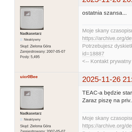
ostatnia szansa...
Moje skany czasopism
Nadkasetarz
https://archive.org/d
Nieaktywny
Potrzebujesz dyskiet
Skąd:
Zielona Góra
Zarejestrowany:
2007-05-07
id=18887
Posty:
5,495
<-- Kontakt prywatn
uicr0Bee
2025-11-26 21
TEAC-a będzie stara
Zaraz piszę na priv.
Nadkasetarz
Moje skany czasopism
Nieaktywny
https://archive.org/d
Skąd:
Zielona Góra
Zarejestrowany:
2007-05-07