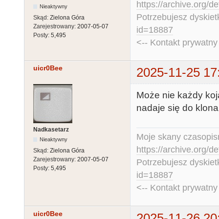
https://archive.org/d
Nieaktywny
Potrzebujesz dyskiet
Skąd:
Zielona Góra
Zarejestrowany:
2007-05-07
id=18887
Posty:
5,495
<-- Kontakt prywatn
uicr0Bee
2025-11-25 17
Może nie każdy koja
nadaje się do klon
Nadkasetarz
Moje skany czasopism
Nieaktywny
https://archive.org/d
Skąd:
Zielona Góra
Zarejestrowany:
2007-05-07
Potrzebujesz dyskiet
Posty:
5,495
id=18887
<-- Kontakt prywatn
uicr0Bee
2025-11-26 20