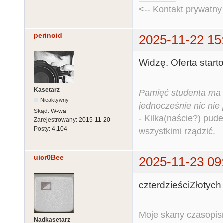
<-- Kontakt prywatn
perinoid
2025-11-22 15
Widzę. Oferta starto
Kasetarz
Pamięć studenta ma c
Nieaktywny
jednocześnie nic nie
Skąd:
W-wa
- Kilka(naście?) pude
Zarejestrowany:
2015-11-20
Posty:
4,104
wszystkimi rządzić.
uicr0Bee
2025-11-23 09
czterdzieściZłotych 
Moje skany czasopism
Nadkasetarz