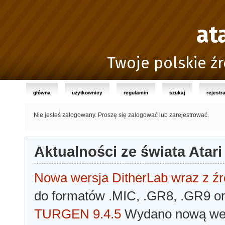
at
Twoje polskie źr
główna
użytkownicy
regulamin
szukaj
rejestr
Nie jesteś zalogowany.
Proszę się zalogować lub zarejestrować.
Aktualności ze świata Atari
Nowa wersja DitherLab wraz z źr
do formatów .MIC, .GR8, .GR9 o
TURGEN 9.4.5
Wydano nową wer