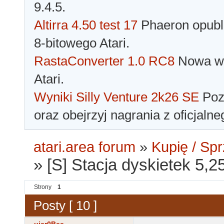
9.4.5.
Altirra 4.50 test 17
Phaeron opubli
8-bitowego Atari.
RastaConverter 1.0 RC8
Nowa wer
Atari.
Wyniki Silly Venture 2k26 SE
Pozn
oraz obejrzyj nagrania z oficjaln
atari.area forum
»
Kupię / Sp
»
[S] Stacja dyskietek 5
Strony
1
Posty [ 10 ]