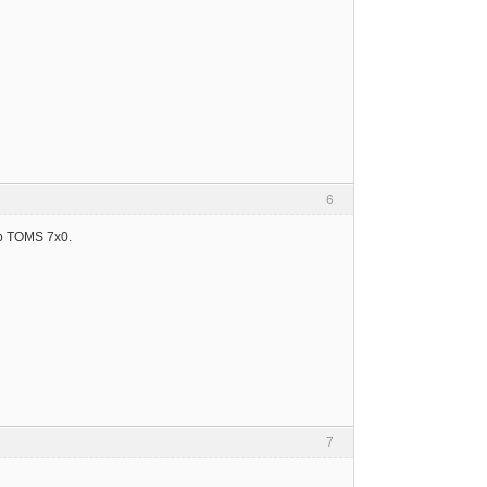
6
ub TOMS 7x0.
7