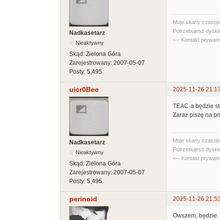
Moje skany czasopi
Potrzebujesz dyski
Nadkasetarz
<-- Kontakt prywat
Nieaktywny
Skąd:
Zielona Góra
Zarejestrowany:
2007-05-07
Posty:
5,495
uicr0Bee
2025-11-26 21:1
TEAC-a będzie sta
Zaraz piszę na pri
Moje skany czasopi
Nadkasetarz
Potrzebujesz dyski
Nieaktywny
<-- Kontakt prywat
Skąd:
Zielona Góra
Zarejestrowany:
2007-05-07
Posty:
5,495
perinoid
2025-11-26 21:5
Owszem, będzie. 