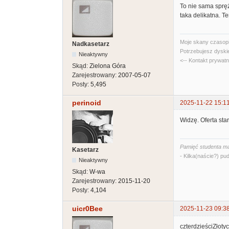
To nie sama spręż
taka delikatna. Ter
Moje skany czasopi
Nadkasetarz
Potrzebujesz dyski
Nieaktywny
<-- Kontakt prywat
Skąd:
Zielona Góra
Zarejestrowany:
2007-05-07
Posty:
5,495
perinoid
2025-11-22 15:1
Widzę. Oferta star
Pamięć studenta ma
Kasetarz
- Kilka(naście?) pud
Nieaktywny
Skąd:
W-wa
Zarejestrowany:
2015-11-20
Posty:
4,104
uicr0Bee
2025-11-23 09:3
czterdzieściZłotyc