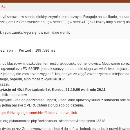
9:54
 być sprawna w sensie elektrycznym/elektronicznym. Reaguje na zasilanie, na zamyk
eżki), oraz z Greasweazle np. `gw seek 0`, `gw seek 41` (jak i każdy inny numer)
nięciu zamka kręci się `gw rpm` daje wynik:
632 rpm ; Period: 199.580 ms
hoć kluczowym, uszkodzeniem jest brak docisku górnej głowicy. Mocowanie spręż
 egzemplarzu FD-55GFR, jednak sprężyna nadal nie sięga we właściwe miejsce, a
uż jej dalej nie zamierzam wyginać. Na jednym ze zdjęć zaznaczyłem to miejsce na
onego, napędu, albo może z wydruku 3D?
 czasu.
ytację od 40zł. Postąpienie 5zł. Koniec: 21:15:00 we środę 26.11
, blik lub przelew.
ysyłkę - kod do paczkomatu Inpost, Orlen, albo opłacony kurier z odbiorem ode m
w jedną paczkę z PERCOMem z drugiego ogłoszenia.
ttps://drive.google.com/drive/folders/ ... drive_link
go dysku przez Greaseweazle przechodzi do końca, jednak przez brak prawidłowego