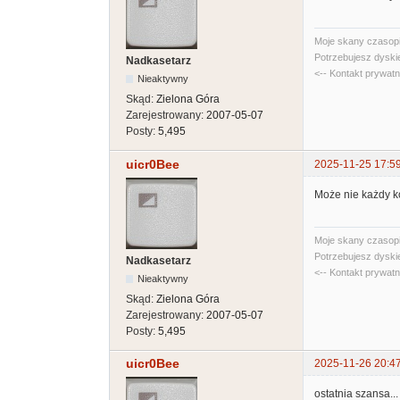
Moje skany czasopi
Potrzebujesz dyski
Nadkasetarz
<-- Kontakt prywat
Nieaktywny
Skąd:
Zielona Góra
Zarejestrowany:
2007-05-07
Posty:
5,495
uicr0Bee
2025-11-25 17:5
Może nie każdy ko
Moje skany czasopi
Potrzebujesz dyski
Nadkasetarz
<-- Kontakt prywat
Nieaktywny
Skąd:
Zielona Góra
Zarejestrowany:
2007-05-07
Posty:
5,495
uicr0Bee
2025-11-26 20:4
ostatnia szansa...