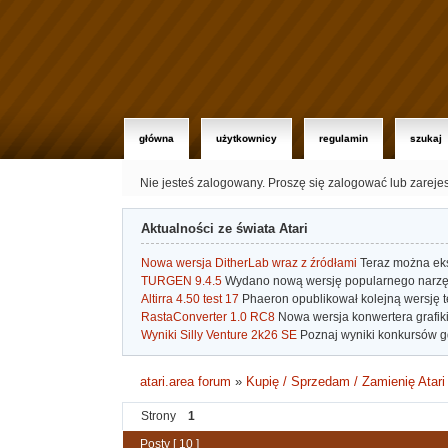
główna
użytkownicy
regulamin
szukaj
Nie jesteś zalogowany.
Proszę się zalogować lub zareje
Aktualności ze świata Atari
Nowa wersja DitherLab wraz z źródłami
Teraz można eks
TURGEN 9.4.5
Wydano nową wersję popularnego narzę
Altirra 4.50 test 17
Phaeron opublikował kolejną wersję t
RastaConverter 1.0 RC8
Nowa wersja konwertera grafiki 
Wyniki Silly Venture 2k26 SE
Poznaj wyniki konkursów gd
atari.area forum
»
Kupię / Sprzedam / Zamienię Atari
Strony
1
Posty [ 10 ]