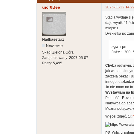
uicr0Bee
2025-11-22 14:2
Stacja wydaje się
daje wynik 41 ści
miejscu.
Dyskietka po zamk
Nadkasetarz
Nieaktywny
>gw rpm

Rate: 300.
Skąd:
Zielona Góra
Zarejestrowany:
2007-05-07
Posty:
5,495
Chyba
jedynym, c
jak w moim innym
zaczęła pękać i j
innego, uszkodz
Ja nie mam na to
Wystawiam na lic
Płatność : Revolut
Nabywca opłaca w
Można połączyć 
Więcej zdjęć, tu:
h
P.S. Odczyt całe