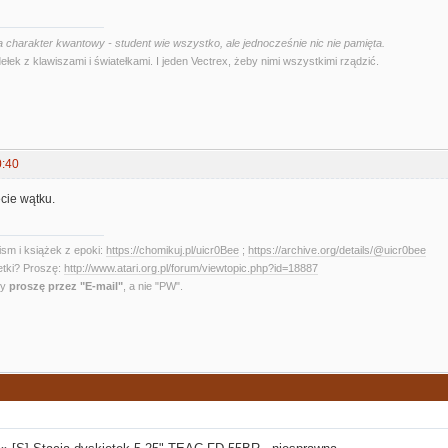
 charakter kwantowy - student wie wszystko, ale jednocześnie nic nie pamięta.
ełek z klawiszami i światełkami. I jeden Vectrex, żeby nimi wszystkimi rządzić.
0:40
cie wątku.
sm i książek z epoki:
https://chomikuj.pl/uicr0Bee
;
https://archive.org/details/@uicr0bee
etki? Proszę:
http://www.atari.org.pl/forum/viewtopic.php?id=18887
ny
proszę przez "E-mail"
, a nie "PW".