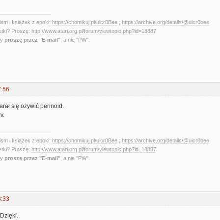
sm i książek z epoki:
https://chomikuj.pl/uicr0Bee
;
https://archive.org/details/@uicr0bee
etki? Proszę:
http://www.atari.org.pl/forum/viewtopic.php?id=18887
ny
proszę przez "E-mail"
, a nie "PW".
7:56
rał się ożywić perinoid.
v.
sm i książek z epoki:
https://chomikuj.pl/uicr0Bee
;
https://archive.org/details/@uicr0bee
etki? Proszę:
http://www.atari.org.pl/forum/viewtopic.php?id=18887
ny
proszę przez "E-mail"
, a nie "PW".
3:33
Dzięki.