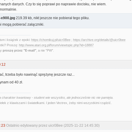
nanych danych. Czy to się poprawi po naprawie docisku, nie wiem.
normalnie.
x900.jpg
219.39 kb, nikt jeszcze nie pobierał tego pliku.
i mogą pobierać załączniki.
sm i książek z epoki:
https://chomikuj.pl/uicr0Bee
;
https://archive.org/details/@uicr0bee
etki? Proszę:
http://www.atari.org.pl/forum/viewtopic.php?id=18887
ny
proszę przez "E-mail"
, a nie "PW".
9:12
ać, trzeba było nawinąć sprężynę jeszcze raz...
zynam od 40 zł.
 charakter kwantowy - student wie wszystko, ale jednocześnie nic nie pamięta.
ełek z klawiszami i światełkami. I jeden Vectrex, żeby nimi wszystkimi rządzić.
:23
Ostatnio edytowany przez uicr0Bee (2025-11-22 14:45:30)