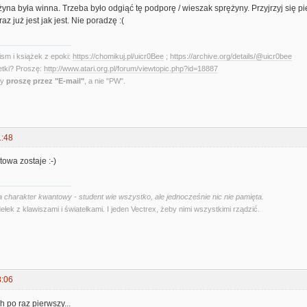
yna była winna. Trzeba było odgiąć tę podporę / wieszak sprężyny. Przyjrzyj się p
az już jest jak jest. Nie poradzę :(
sm i książek z epoki:
https://chomikuj.pl/uicr0Bee
;
https://archive.org/details/@uicr0bee
etki? Proszę:
http://www.atari.org.pl/forum/viewtopic.php?id=18887
ny
proszę przez "E-mail"
, a nie "PW".
1:48
towa zostaje :-)
 charakter kwantowy - student wie wszystko, ale jednocześnie nic nie pamięta.
ełek z klawiszami i światełkami. I jeden Vectrex, żeby nimi wszystkimi rządzić.
8:06
h po raz pierwszy...