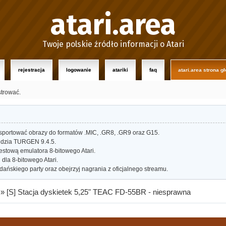
atari.area
Twoje polskie źródło informacji o Atari
rejestracja
logowanie
atariki
faq
atari.area strona g
strować.
portować obrazy do formatów .MIC, .GR8, .GR9 oraz G15.
dzia TURGEN 9.4.5.
estową emulatora 8-bitowego Atari.
dla 8-bitowego Atari.
ańskiego party oraz obejrzyj nagrania z oficjalnego streamu.
»
[S] Stacja dyskietek 5,25" TEAC FD-55BR - niesprawna