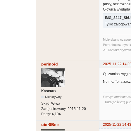
pusty, bez rozpoz
Głowica wygląda 
IMG_3247_ShU-
Tylko zalogowan
Moje skany czasopi
Potrzebujesz dyski
<-- Kontakt prywat
perinoid
2025-11-22 14:3
Oj, zamiast wygin
No nic. To ja zac
Kasetarz
Nieaktywny
Pamięć studenta ma
- Kilka(naście?) pud
Skąd:
W-wa
Zarejestrowany:
2015-11-20
Posty:
4,104
uicr0Bee
2025-11-22 14:43