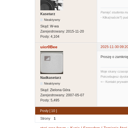
Pamięć studenta ma
Kasetarz
- Kilka(naście?) pud
Nieaktywny
Skąd:
W-wa
Zarejestrowany:
2015-11-20
Posty:
4,104
uicr0Bee
2025-11-30 09:2
Proszę o zamknię
Moje skany czasopi
Potrzebujesz dyski
Nadkasetarz
<-- Kontakt prywat
Nieaktywny
Skąd:
Zielona Góra
Zarejestrowany:
2007-05-07
Posty:
5,495
Posty [ 10 ]
Strony
1