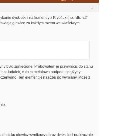
1
anie dyskietki i na komendy z Kryoflux (np. `dtc -c2`
 ustawiają głowicę za każdym razem we właściwym
yny było zgniecione. Próbowałem je przywrócić do stanu
 na dodatek, cała ta metalowa podpora sprężyny
 czerwono. Ten element jest raczej do wymiany. Może z
nie.
 docisku głowicy wynikowy obraz dysku jest praktycznie