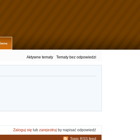
łówna
Aktywne tematy
Tematy bez odpowiedzi
Zaloguj się
lub
zarejestruj
by napisać odpowiedź
Topic RSS feed