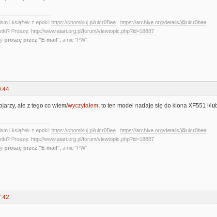
sm i książek z epoki:
https://chomikuj.pl/uicr0Bee
;
https://archive.org/details/@uicr0bee
etki? Proszę:
http://www.atari.org.pl/forum/viewtopic.php?id=18887
ny
proszę przez "E-mail"
, a nie "PW".
9:44
jarzy, ale z tego co wiem/
wyczytałem
, to ten model nadaje się do klona XF551 i/l
sm i książek z epoki:
https://chomikuj.pl/uicr0Bee
;
https://archive.org/details/@uicr0bee
etki? Proszę:
http://www.atari.org.pl/forum/viewtopic.php?id=18887
ny
proszę przez "E-mail"
, a nie "PW".
7:42