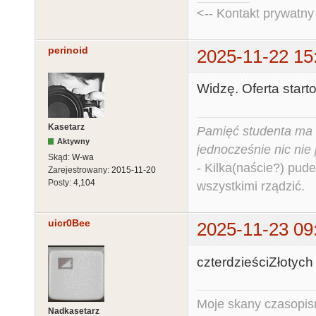
<-- Kontakt prywatn
perinoid
2025-11-22 15
Widzę. Oferta starto
Kasetarz
Pamięć studenta ma c
Aktywny
jednocześnie nic nie
Skąd:
W-wa
- Kilka(naście?) pude
Zarejestrowany:
2015-11-20
Posty:
4,104
wszystkimi rządzić.
uicr0Bee
2025-11-23 09
czterdzieściZłotych 
Moje skany czasopism
Nadkasetarz