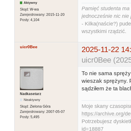
Aktywny
Pamięć studenta ma c
Skąd:
W-wa
Zarejestrowany:
2015-11-20
jednocześnie nic nie
Posty:
4,104
- Kilka(naście?) pude
wszystkimi rządzić.
uicr0Bee
2025-11-22 14
uicr0Bee (2025
To nie sama sprężyn
wieszak sprężyny. P
sądziłem że ta blach
Nadkasetarz
Nieaktywny
Moje skany czasopism
Skąd:
Zielona Góra
Zarejestrowany:
2007-05-07
https://archive.org/d
Posty:
5,495
Potrzebujesz dyskiet
id=18887