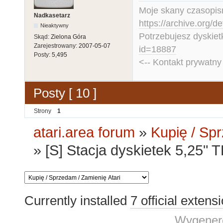
Moje skany czasopism
Nadkasetarz
https://archive.org/d
Nieaktywny
Potrzebujesz dyskiet
Skąd:
Zielona Góra
Zarejestrowany:
2007-05-07
id=18887
Posty:
5,495
<-- Kontakt prywatn
Posty [ 10 ]
Strony
1
atari.area forum
»
Kupię / Sp
»
[S] Stacja dyskietek 5,25
Currently installed
7 official extens
Wygenero