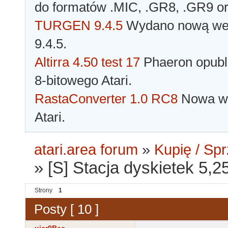
do formatów .MIC, .GR8, .GR9 o
TURGEN 9.4.5
Wydano nową wer
9.4.5.
Altirra 4.50 test 17
Phaeron opubli
8-bitowego Atari.
RastaConverter 1.0 RC8
Nowa wer
Atari.
atari.area forum
»
Kupię / Sp
»
[S] Stacja dyskietek 5
Strony
1
Posty [ 10 ]