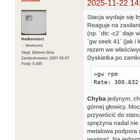
uicr0Bee
2025-11-22 14
Stacja wydaje się 
Reaguje na zasilani
(np. `dtc -c2` daje 
Nadkasetarz
`gw seek 41` (jak i
Nieaktywny
razem we właściwy
Skąd:
Zielona Góra
Dyskietka po zamkn
Zarejestrowany:
2007-05-07
Posty:
5,495
>gw rpm

Rate: 300.632
Chyba
jedynym, ch
górnej głowicy. Mo
przywrócić do sta
sprężyna nadal nie 
metalowa podpora s
wyginać. Na jednym