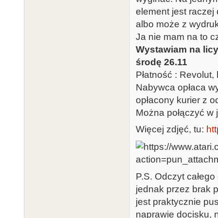
element jest racze
albo może z wydru
Ja nie mam na to c
Wystawiam na licyt
środę 26.11
Płatność : Revolut, 
Nabywca opłaca wys
opłacony kurier z 
Można połączyć w 
Więcej zdjęć, tu:
htt
P.S. Odczyt całego
jednak przez brak 
jest praktycznie pu
naprawie docisku, 