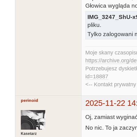
Głowica wygląda no
IMG_3247_ShU-x9
pliku.
Tylko zalogowani m
Moje skany czasopism
https://archive.org/d
Potrzebujesz dyskiet
id=18887
<-- Kontakt prywatn
perinoid
2025-11-22 14
Oj, zamiast wyginać
No nic. To ja zaczy
Kasetarz