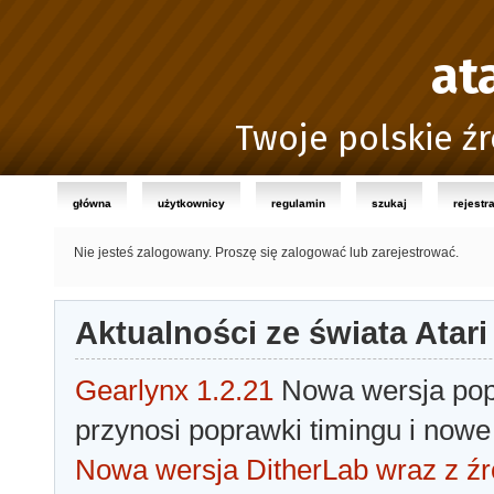
at
Twoje polskie źr
główna
użytkownicy
regulamin
szukaj
rejestr
Nie jesteś zalogowany.
Proszę się zalogować lub zarejestrować.
Aktualności ze świata Atari
Gearlynx 1.2.21
Nowa wersja popu
przynosi poprawki timingu i nowe
Nowa wersja DitherLab wraz z źr