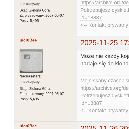
https://archive.org/d
Nieaktywny
Potrzebujesz dyskiet
Skąd:
Zielona Góra
Zarejestrowany:
2007-05-07
id=18887
Posty:
5,495
<-- Kontakt prywatn
uicr0Bee
2025-11-25 17
Może nie każdy koja
nadaje się do klon
Nadkasetarz
Moje skany czasopism
Nieaktywny
https://archive.org/d
Skąd:
Zielona Góra
Zarejestrowany:
2007-05-07
Potrzebujesz dyskiet
Posty:
5,495
id=18887
<-- Kontakt prywatn
uicr0Bee
2025-11-26 20