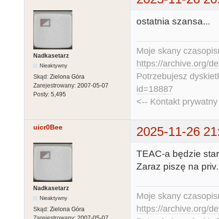
ostatnia szansa...
Moje skany czasopism
Nadkasetarz
https://archive.org/d
Nieaktywny
Potrzebujesz dyskiet
Skąd:
Zielona Góra
Zarejestrowany:
2007-05-07
id=18887
Posty:
5,495
<-- Kontakt prywatn
uicr0Bee
2025-11-26 21
TEAC-a będzie stara
Zaraz piszę na priv.
Nadkasetarz
Moje skany czasopism
Nieaktywny
https://archive.org/d
Skąd:
Zielona Góra
Zarejestrowany:
2007-05-07