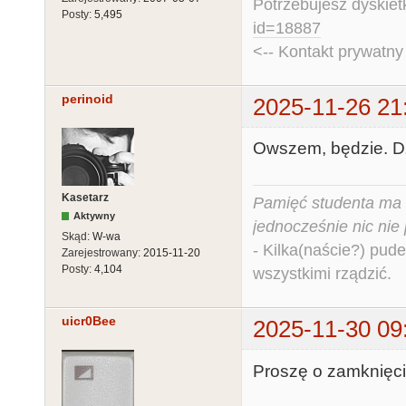
Potrzebujesz dyskiet
Posty:
5,495
id=18887
<-- Kontakt prywatn
perinoid
2025-11-26 21
Owszem, będzie. Dz
Kasetarz
Pamięć studenta ma c
Aktywny
jednocześnie nic nie
Skąd:
W-wa
- Kilka(naście?) pude
Zarejestrowany:
2015-11-20
Posty:
4,104
wszystkimi rządzić.
uicr0Bee
2025-11-30 09
Proszę o zamknięci