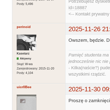
Potrzebujesz dyskiet
Posty:
5,496
id=18887
<-- Kontakt prywatn
perinoid
2025-11-26 21
Owszem, będzie. Dz
Kasetarz
Pamięć studenta ma c
Aktywny
jednocześnie nic nie
Skąd:
W-wa
- Kilka(naście?) pude
Zarejestrowany:
2015-11-20
Posty:
4,104
wszystkimi rządzić.
uicr0Bee
2025-11-30 09
Proszę o zamknięci