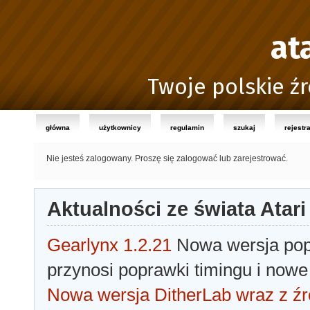
at
Twoje polskie źr
główna
użytkownicy
regulamin
szukaj
rejestr
Nie jesteś zalogowany.
Proszę się zalogować lub zarejestrować.
Aktualności ze świata Atari
Gearlynx 1.2.21
Nowa wersja popu
przynosi poprawki timingu i nowe
Nowa wersja DitherLab wraz z źr