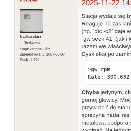
uicr0Bee
2025-11-22 14
Stacja wydaje się 
Reaguje na zasilani
(np. `dtc -c2` daje 
Nadkasetarz
`gw seek 41` (jak i
Nieaktywny
razem we właściwy
Skąd:
Zielona Góra
Dyskietka po zamkn
Zarejestrowany:
2007-05-07
Posty:
5,496
>gw rpm

Rate: 300.632
Chyba
jedynym, ch
górnej głowicy. Mo
przywrócić do sta
sprężyna nadal nie 
metalowa podpora s
wyginać. Na jednym