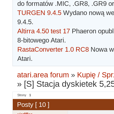
do formatów .MIC, .GR8, .GR9 o
TURGEN 9.4.5
Wydano nową wer
9.4.5.
Altirra 4.50 test 17
Phaeron opubli
8-bitowego Atari.
RastaConverter 1.0 RC8
Nowa wer
Atari.
atari.area forum
»
Kupię / Sp
»
[S] Stacja dyskietek 5
Strony
1
Posty [ 10 ]