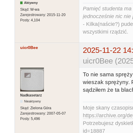
Aktywny
Pamięć studenta ma c
Skąd:
W-wa
Zarejestrowany:
2015-11-20
jednocześnie nic nie
Posty:
4,104
- Kilka(naście?) pude
wszystkimi rządzić.
uicr0Bee
2025-11-22 14
uicr0Bee (2025
To nie sama sprężyn
wieszak sprężyny. P
sądziłem że ta blach
Nadkasetarz
Nieaktywny
Moje skany czasopism
Skąd:
Zielona Góra
Zarejestrowany:
2007-05-07
https://archive.org/d
Posty:
5,496
Potrzebujesz dyskiet
id=18887