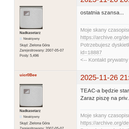
ostatnia szansa...
Moje skany czasopism
Nadkasetarz
https://archive.org/d
Nieaktywny
Potrzebujesz dyskiet
Skąd:
Zielona Góra
Zarejestrowany:
2007-05-07
id=18887
Posty:
5,496
<-- Kontakt prywatn
uicr0Bee
2025-11-26 21
TEAC-a będzie stara
Zaraz piszę na priv.
Nadkasetarz
Moje skany czasopism
Nieaktywny
https://archive.org/d
Skąd:
Zielona Góra
Zarejestrowany:
2007-05-07