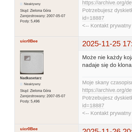
https://archive.org/d
Nieaktywny
Potrzebujesz dyskiet
Skąd:
Zielona Góra
Zarejestrowany:
2007-05-07
id=18887
Posty:
5,496
<-- Kontakt prywatn
uicr0Bee
2025-11-25 17
Może nie każdy koja
nadaje się do klon
Nadkasetarz
Moje skany czasopism
Nieaktywny
https://archive.org/d
Skąd:
Zielona Góra
Zarejestrowany:
2007-05-07
Potrzebujesz dyskiet
Posty:
5,496
id=18887
<-- Kontakt prywatn
uicr0Bee
2025-11-26 20