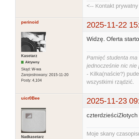
<-- Kontakt prywatn
perinoid
2025-11-22 15
Widzę. Oferta starto
Kasetarz
Pamięć studenta ma c
Aktywny
jednocześnie nic nie
Skąd:
W-wa
- Kilka(naście?) pude
Zarejestrowany:
2015-11-20
Posty:
4,104
wszystkimi rządzić.
uicr0Bee
2025-11-23 09
czterdzieściZłotych 
Moje skany czasopism
Nadkasetarz