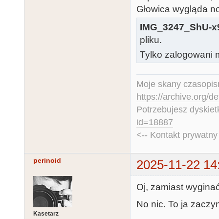
Głowica wygląda no
IMG_3247_ShU-x9
pliku.
Tylko zalogowani m
Moje skany czasopism
https://archive.org/d
Potrzebujesz dyskiet
id=18887
<-- Kontakt prywatn
perinoid
2025-11-22 14
Oj, zamiast wyginać
No nic. To ja zaczy
Kasetarz