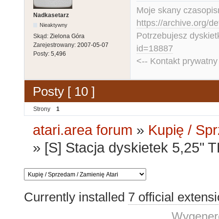
Moje skany czasopism
Nadkasetarz
https://archive.org/d
Nieaktywny
Potrzebujesz dyskiet
Skąd:
Zielona Góra
Zarejestrowany:
2007-05-07
id=18887
Posty:
5,496
<-- Kontakt prywatn
Posty [ 10 ]
Strony
1
atari.area forum
»
Kupię / Sp
»
[S] Stacja dyskietek 5,25
Currently installed
7 official extens
Wygenero