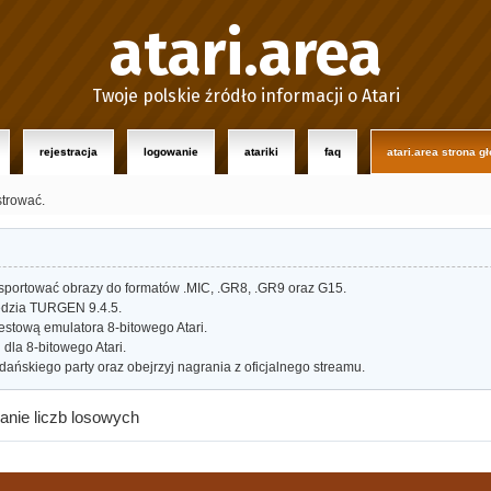
atari.area
Twoje polskie źródło informacji o Atari
rejestracja
logowanie
atariki
faq
atari.area strona g
strować.
portować obrazy do formatów .MIC, .GR8, .GR9 oraz G15.
dzia TURGEN 9.4.5.
estową emulatora 8-bitowego Atari.
dla 8-bitowego Atari.
ańskiego party oraz obejrzyj nagrania z oficjalnego streamu.
nie liczb losowych