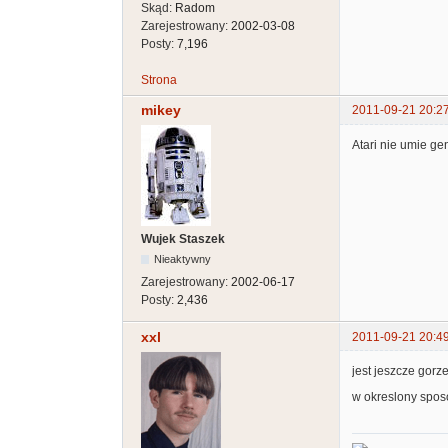
Skąd:
Radom
Zarejestrowany:
2002-03-08
Posty:
7,196
Strona
mikey
2011-09-21 20:2
Atari nie umie g
Wujek Staszek
Nieaktywny
Zarejestrowany:
2002-06-17
Posty:
2,436
xxl
2011-09-21 20:4
jest jeszcze gorz
w okreslony spos