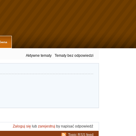
łówna
Aktywne tematy
Tematy bez odpowiedzi
Zaloguj się
lub
zarejestruj
by napisać odpowiedź
Topic RSS feed