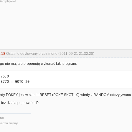
:18
Ostatnio edytowany przez mono (2011-09-21 21:32:28)
ego nie ma, ale proponuję wykonać taki program:
75,0

53770): GOTO 20
kiedy POKEY jest w stanie RESET (POKE SKCTL,0) wtedy z RANDOM odczytywana je
 też działa poprawnie :P
rol
iedza rujnuje