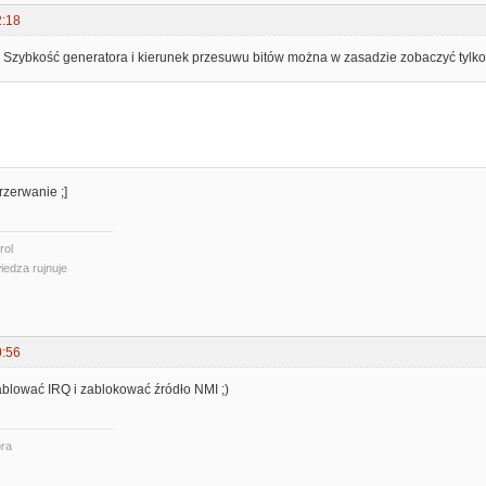
2:18
Szybkość generatora i kierunek przesuwu bitów można w zasadzie zobaczyć tylko
rzerwanie ;]
rol
iedza rujnuje
0:56
lować IRQ i zablokować źródło NMI ;)
ra