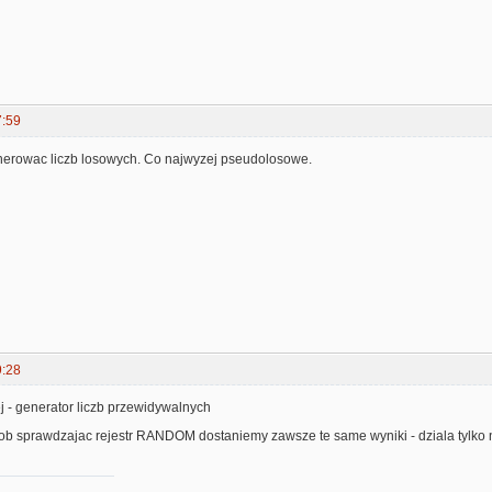
7:59
enerowac liczb losowych. Co najwyzej pseudolosowe.
9:28
ej - generator liczb przewidywalnych
ob sprawdzajac rejestr RANDOM dostaniemy zawsze te same wyniki - dziala tylko 