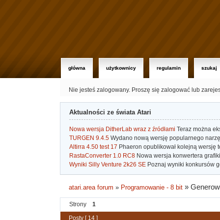
główna
użytkownicy
regulamin
szukaj
Nie jesteś zalogowany.
Proszę się zalogować lub zareje
Aktualności ze świata Atari
Nowa wersja DitherLab wraz z źródłami
Teraz można eks
TURGEN 9.4.5
Wydano nową wersję popularnego narzę
Altirra 4.50 test 17
Phaeron opublikował kolejną wersję t
RastaConverter 1.0 RC8
Nowa wersja konwertera grafiki 
Wyniki Silly Venture 2k26 SE
Poznaj wyniki konkursów gd
»
Generowa
atari.area forum
»
Programowanie - 8 bit
Strony
1
Posty [ 14 ]