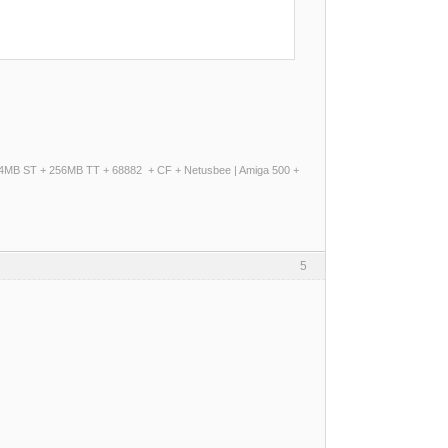
+ 14MB ST + 256MB TT + 68882 + CF + Netusbee | Amiga 500 +
5