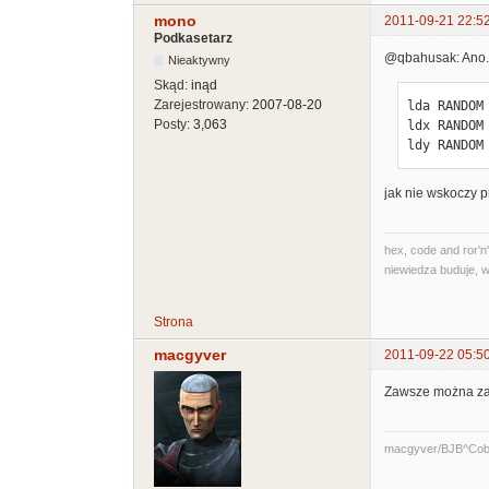
mono
2011-09-21 22:5
Podkasetarz
@qbahusak: Ano. 
Nieaktywny
Skąd:
inąd
Zarejestrowany:
2007-08-20
lda RANDOM

Posty:
3,063
ldx RANDOM

ldy RANDOM
jak nie wskoczy p
hex, code and ror'n'
niewiedza buduje, w
Strona
macgyver
2011-09-22 05:5
Zawsze można zab
macgyver/BJB^Cob