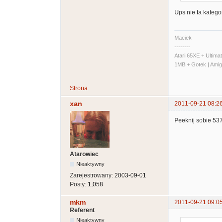
Ups nie ta katego
Maciek
--------
Atari 65XE + Ultim
1MB + Gotek | Ami
Strona
xan
2011-09-21 08:2
Peeknij sobie 53
Atarowiec
Nieaktywny
Zarejestrowany:
2003-09-01
Posty:
1,058
mkm
2011-09-21 09:0
Referent
Nieaktywny