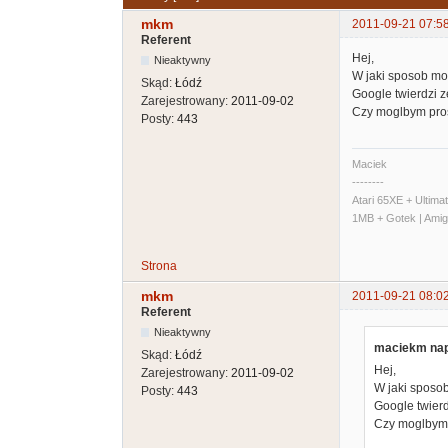
mkm
2011-09-21 07:5
Referent
Hej,
Nieaktywny
W jaki sposob m
Skąd:
Łódź
Google twierdzi 
Zarejestrowany:
2011-09-02
Czy moglbym prosic
Posty:
443
Maciek
--------
Atari 65XE + Ultim
1MB + Gotek | Ami
Strona
mkm
2011-09-21 08:0
Referent
Nieaktywny
maciekm napi
Skąd:
Łódź
Hej,
Zarejestrowany:
2011-09-02
W jaki sposo
Posty:
443
Google twierd
Czy moglbym pr