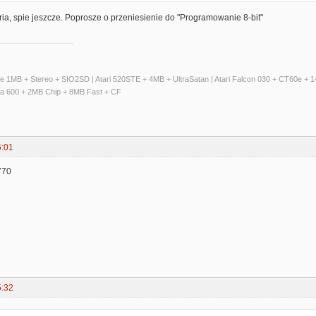
ria, spie jeszcze. Poprosze o przeniesienie do "Programowanie 8-bit"
ate 1MB + Stereo + SIO2SD | Atari 520STE + 4MB + UltraSatan | Atari Falcon 030 + CT60e 
ga 600 + 2MB Chip + 8MB Fast + CF
6:01
770
5:32