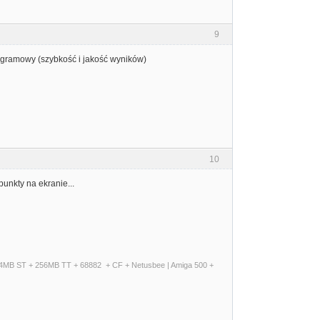
9
rogramowy (szybkość i jakość wyników)
10
unkty na ekranie...
+ 14MB ST + 256MB TT + 68882 + CF + Netusbee | Amiga 500 +