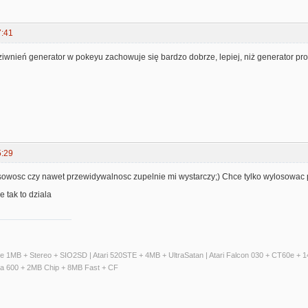
7:41
ziwnień generator w pokeyu zachowuje się bardzo dobrze, lepiej, niż generator p
5:29
owosc czy nawet przewidywalnosc zupelnie mi wystarczy;) Chce tylko wylosowac p
 tak to dziala
ate 1MB + Stereo + SIO2SD | Atari 520STE + 4MB + UltraSatan | Atari Falcon 030 + CT60e 
ga 600 + 2MB Chip + 8MB Fast + CF