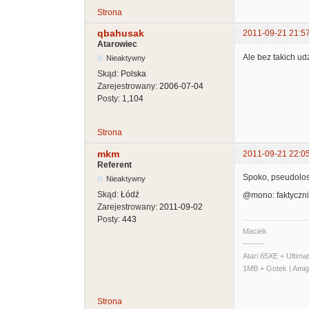
Strona
qbahusak
2011-09-21 21:5
Atarowiec
Ale bez takich ud
Nieaktywny
Skąd:
Polska
Zarejestrowany:
2006-07-04
Posty:
1,104
Strona
mkm
2011-09-21 22:0
Referent
Spoko, pseudolos
Nieaktywny
Skąd:
Łódź
@mono: faktycznie
Zarejestrowany:
2011-09-02
Posty:
443
Maciek
--------
Atari 65XE + Ultim
1MB + Gotek | Ami
Strona