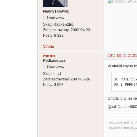
Naddyskownik
Nieaktywny
Skąd:
Rabka-Zdrój
Zarejestrowany:
2002-04-23
Posty:
8,329
Strona
mono
2011-09-21 21:31
Podkasetarz
W atariki chyba t
Nieaktywny
Skąd:
inąd
Zarejestrowany:
2007-08-20
10 POKE 537
Posty:
3,063
20 ? PEEK(
Chodzi o to, że 
@xxl: Na atari800
hex, code and ror'n'
niewiedza buduje, w