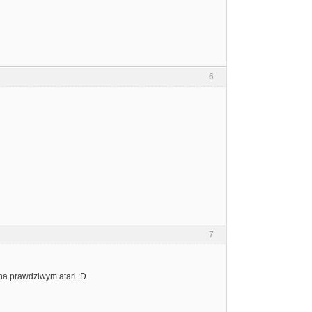
6
7
na prawdziwym atari :D