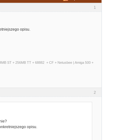
1
etniejszego opisu.
+ 14MB ST + 256MB TT + 68882 + CF + Netusbee | Amiga 500 +
2
nie?
nkretniejszego opisu.