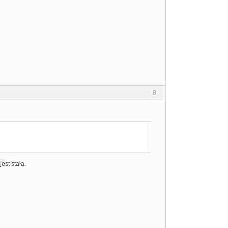
8
st stała.