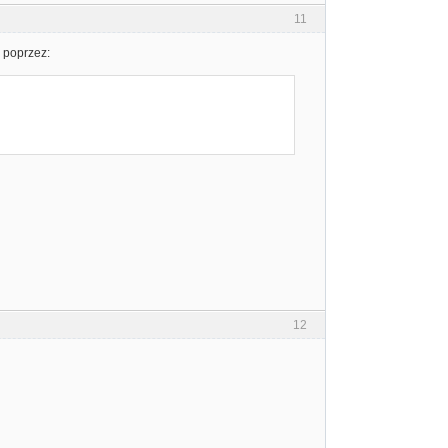
11
 poprzez:
12