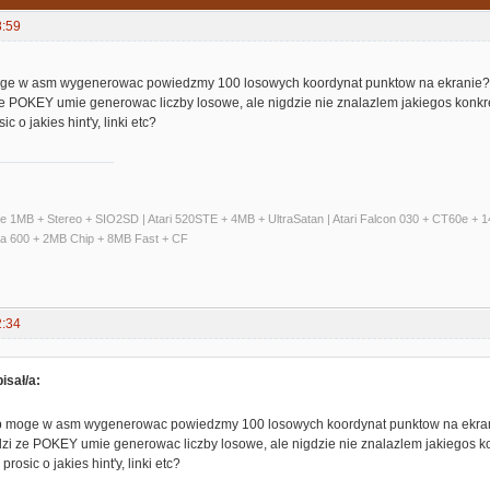
8:59
oge w asm wygenerowac powiedzmy 100 losowych koordynat punktow na ekranie?
ze POKEY umie generowac liczby losowe, ale nigdzie nie znalazlem jakiegos konkr
 o jakies hint'y, linki etc?
ate 1MB + Stereo + SIO2SD | Atari 520STE + 4MB + UltraSatan | Atari Falcon 030 + CT60e 
ga 600 + 2MB Chip + 8MB Fast + CF
2:34
sał/a:
b moge w asm wygenerowac powiedzmy 100 losowych koordynat punktow na ekra
zi ze POKEY umie generowac liczby losowe, ale nigdzie nie znalazlem jakiegos ko
osic o jakies hint'y, linki etc?