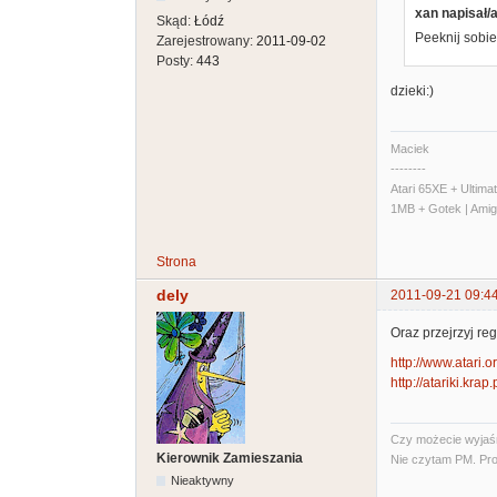
xan napisał/a
Skąd:
Łódź
Peeknij sobi
Zarejestrowany:
2011-09-02
Posty:
443
dzieki:)
Maciek
--------
Atari 65XE + Ultim
1MB + Gotek | Ami
Strona
dely
2011-09-21 09:4
Oraz przejrzyj reg
http://www.atari.
http://atariki.kra
Czy możecie wyjaśni
Kierownik Zamieszania
Nie czytam PM. Pro
Nieaktywny