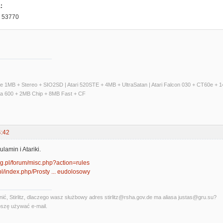
:
e 53770
ate 1MB + Stereo + SIO2SD | Atari 520STE + 4MB + UltraSatan | Atari Falcon 030 + CT60e 
ga 600 + 2MB Chip + 8MB Fast + CF
4:42
ulamin i Atariki.
org.pl/forum/misc.php?action=rules
p.pl/index.php/Prosty ... eudolosowy
ć, Stirlitz, dlaczego wasz służbowy adres stirlitz@rsha.gov.de ma aliasa justas@gru.su?
szę używać e-mail.