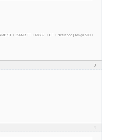
+ 14MB ST + 256MB TT + 68882 + CF + Netusbee | Amiga 500 +
3
4