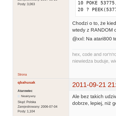
10 POKE 53775,
Posty:
3,063
20 ? PEEK(537
Chodzi o to, że k
wtedy z RANDOM od
@xxl: Na atari800 t
hex, code and ror'n'ro
niewiedza buduje, wi
Strona
qbahusak
2011-09-21 21
Atarowiec
Ale bez takich udz
Nieaktywny
Skąd:
Polska
dobrze, lepiej, niż
Zarejestrowany:
2006-07-04
Posty:
1,104