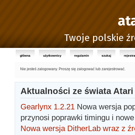
at
Twoje polskie źr
główna
użytkownicy
regulamin
szukaj
rejestr
Nie jesteś zalogowany.
Proszę się zalogować lub zarejestrować.
Aktualności ze świata Atari
Gearlynx 1.2.21
Nowa wersja popu
przynosi poprawki timingu i nowe
Nowa wersja DitherLab wraz z źr