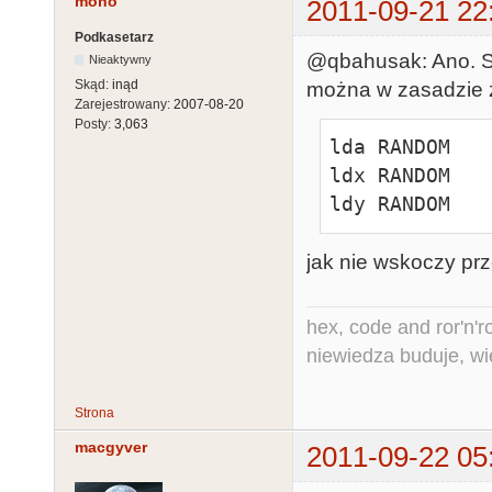
mono
2011-09-21 22
Podkasetarz
@qbahusak: Ano. Sz
Nieaktywny
Skąd:
inąd
można w zasadzie z
Zarejestrowany:
2007-08-20
Posty:
3,063
lda RANDOM

ldx RANDOM

ldy RANDOM
jak nie wskoczy prz
hex, code and ror'n'ro
niewiedza buduje, wi
Strona
macgyver
2011-09-22 05