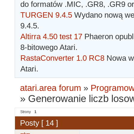
do formatów .MIC, .GR8, .GR9 o
TURGEN 9.4.5
Wydano nową wer
9.4.5.
Altirra 4.50 test 17
Phaeron opubli
8-bitowego Atari.
RastaConverter 1.0 RC8
Nowa wer
Atari.
atari.area forum
»
Programowa
»
Generowanie liczb loso
Strony
1
Posty [ 14 ]