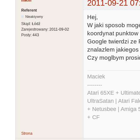
mkm
2011-09-21 07
Referent
Hej,
Nieaktywny
Skąd:
Łódź
W jaki sposob mo
Zarejestrowany:
2011-09-02
koordynat punktow 
Posty:
443
Google twierdzi ze
znalazlem jakiegos
Czy moglbym prosic o
Maciek
--------
Atari 65XE + Ultima
UltraSatan | Atari 
+ Netusbee | Amiga 
+ CF
Strona