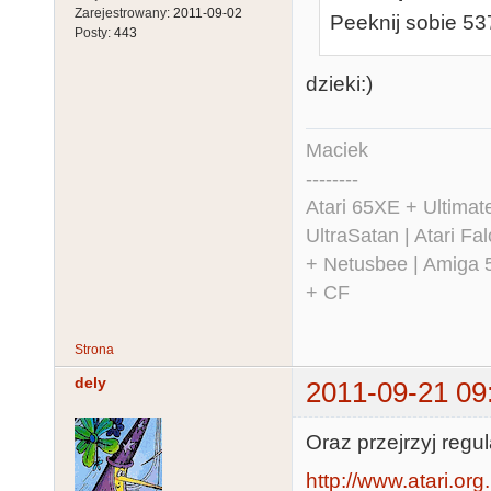
Zarejestrowany:
2011-09-02
Peeknij sobie 5
Posty:
443
dzieki:)
Maciek
--------
Atari 65XE + Ultima
UltraSatan | Atari 
+ Netusbee | Amiga 
+ CF
Strona
dely
2011-09-21 09
Oraz przejrzyj regula
http://www.atari.or