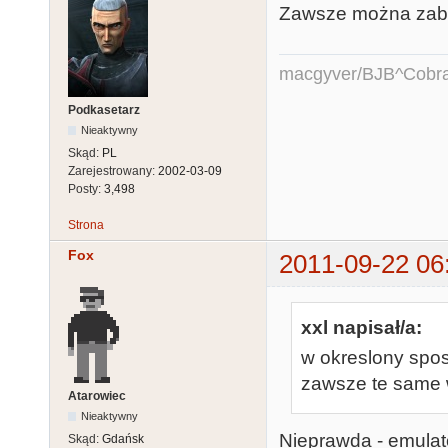
Zawsze można zabl
macgyver/BJB^Cobr
Podkasetarz
Nieaktywny
Skąd:
PL
Zarejestrowany:
2002-03-09
Posty:
3,498
Strona
Fox
2011-09-22 06
xxl napisał/a:
w okreslony spo
zawsze te same w
Atarowiec
Nieaktywny
Nieprawda - emulat
Skąd:
Gdańsk