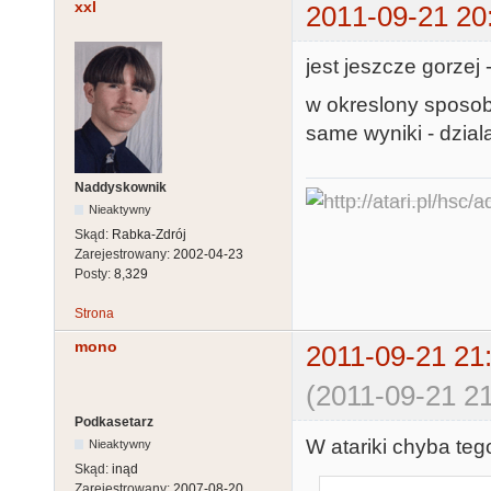
xxl
2011-09-21 20
jest jeszcze gorzej
w okreslony sposo
same wyniki - dzial
Naddyskownik
Nieaktywny
Skąd:
Rabka-Zdrój
Zarejestrowany:
2002-04-23
Posty:
8,329
Strona
mono
2011-09-21 21
(2011-09-21 21
Podkasetarz
W atariki chyba teg
Nieaktywny
Skąd:
inąd
Zarejestrowany:
2007-08-20