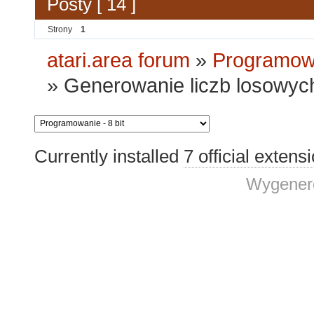
Posty [ 14 ]
Strony
1
atari.area forum
»
Programowa
»
Generowanie liczb losowyc
Currently installed
7 official extens
Wygenero