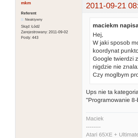
mkm
2011-09-21 08
Referent
Nieaktywny
maciekm napisa
Skąd:
Łódź
Zarejestrowany:
2011-09-02
Hej,
Posty:
443
W jaki sposob 
koordynat punkt
Google twierdzi
nigdzie nie znal
Czy moglbym prosi
Ups nie ta kategori
"Programowanie 8-b
Maciek
--------
Atari 65XE + Ultima