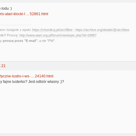
 lodu :)
tris-atari-klocki-l ... 52861.html
sm i książek z epoki:
https://chomikuj.pl/uicr0Bee
;
https://archive.org/details/@uicr0bee
etki? Proszę:
http://www.atari.org.pl/forum/viewtopic.php?id=18887
ny
proszę przez "E-mail"
, a nie "PW".
1:21
ntyczne-lustro-i-ws- ... 24140.html
y fajne lusterko? Jest odbiór własny ;)?