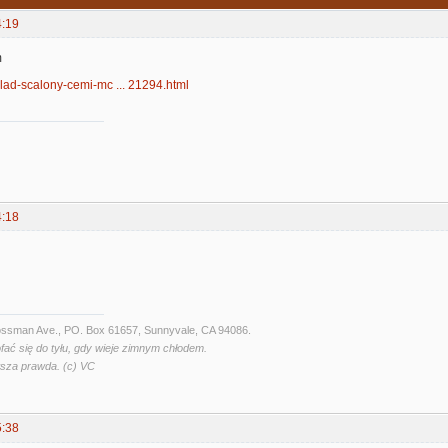
4:19
m
uklad-scalony-cemi-mc ... 21294.html
4:18
Crossman Ave., PO. Box 61657, Sunnyvale, CA 94086.
fać się do tyłu, gdy wieje zimnym chłodem.
wsza prawda. (c) VC
5:38