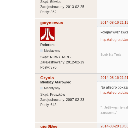
Skąd:
Gliwice
Zarejestrowany:
2013-02-25
Posty:
352
garynerwus
2014-08-16 21:1
kolejny wyznawca 
http://allegro.pl
Referent
Nieaktywny
Bucik Na Trola
Skąd:
NOWY TARG
Zarejestrowany:
2012-02-19
Posty:
370
Gzynio
2014-08-16 21:5
Młodszy Atarowiec
Na allegro pokaza
Nieaktywny
http://allegro.pl
Skąd:
Pruszków
Zarejestrowany:
2007-02-23
Posty:
643
"...Jeśli więc nie
zapasem..."
uicr0Bee
2014-08-20 18:0