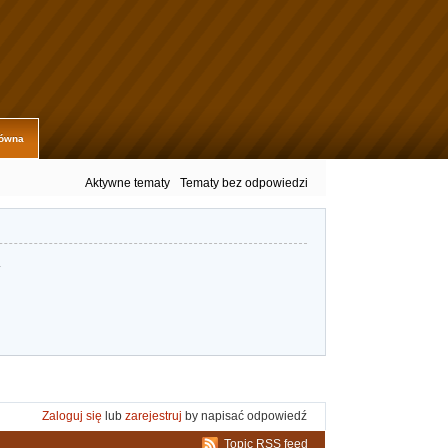
łówna
Aktywne tematy
Tematy bez odpowiedzi
.
Zaloguj się
lub
zarejestruj
by napisać odpowiedź
Topic RSS feed