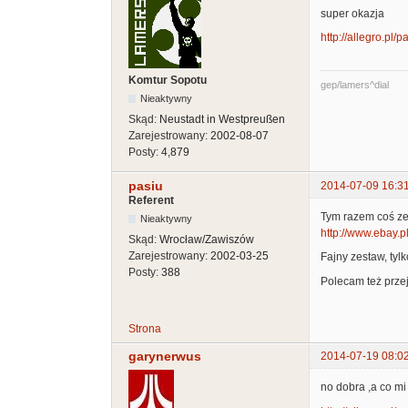
super okazja
http://allegro.pl/
Komtur Sopotu
gep/lamers^dial
Nieaktywny
Skąd:
Neustadt in Westpreußen
Zarejestrowany:
2002-08-07
Posty:
4,879
pasiu
2014-07-09 16:3
Referent
Tym razem coś ze 
Nieaktywny
http://www.ebay.p
Skąd:
Wrocław/Zawiszów
Zarejestrowany:
2002-03-25
Fajny zestaw, tylk
Posty:
388
Polecam też prze
Strona
garynerwus
2014-07-19 08:0
no dobra ,a co mi