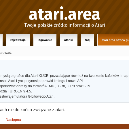
atari.area
Twoje polskie źródło informacji o Atari
rejestracja
logowanie
atariki
faq
atari.area strona g
strować.
myślą o grafice dla Atari XL/XE, pozwalające również na tworzenie kafelków i map
oli Atari Lynx przynosi poprawki timingu i nowe API.
portować obrazy do formatów .MIC, .GR8, .GR9 oraz G15.
dzia TURGEN 9.4.5.
estową emulatora 8-bitowego Atari.
ach nie do końca związane z atari.
Następna