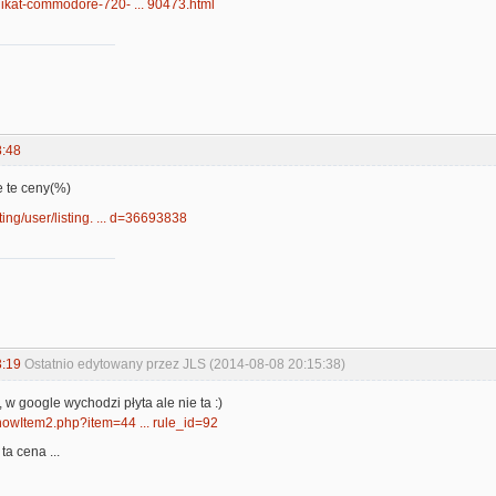
/unikat-commodore-720- ... 90473.html
8:48
e te ceny(%)
isting/user/listing. ... d=36693838
3:19
Ostatnio edytowany przez JLS (2014-08-08 20:15:38)
, w google wychodzi płyta ale nie ta :)
/ShowItem2.php?item=44 ... rule_id=92
ta cena ...