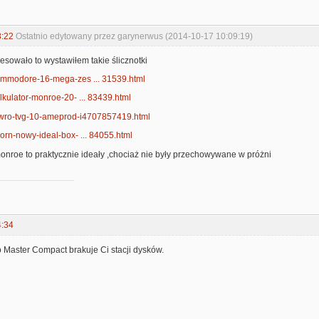
8:22
Ostatnio edytowany przez garynerwus (2014-10-17 10:09:19)
esowało to wystawiłem takie ślicznotki
/commodore-16-mega-zes ... 31539.html
kalkulator-monroe-20- ... 83439.html
/elwro-tvg-10-ameprod-i4707857419.html
akorn-nowy-ideal-box- ... 84055.html
onroe to praktycznie ideały ,chociaż nie były przechowywane w próżni
4:34
Master Compact brakuje Ci stacji dysków.