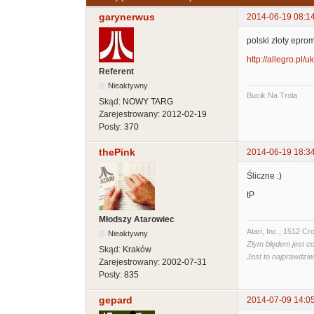
garynerwus
2014-06-19 08:1
polski złoty epro
http://allegro.pl/
Referent
Nieaktywny
Bucik Na Trola
Skąd:
NOWY TARG
Zarejestrowany:
2012-02-19
Posty:
370
thePink
2014-06-19 18:3
Śliczne :)
tP
Młodszy Atarowiec
Atari, Inc., 1512 
Nieaktywny
Złym błędem jest co
Skąd:
Kraków
Jest to najprawdzi
Zarejestrowany:
2002-07-31
Posty:
835
gepard
2014-07-09 14:0