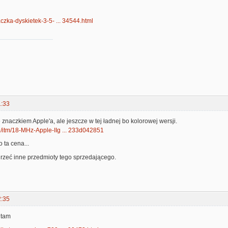
paczka-dyskietek-3-5- ... 34544.html
1:33
znaczkiem Apple'a, ale jeszcze w tej ładnej bo kolorowej wersji.
l/itm/18-MHz-Apple-IIg ... 233d042851
o ta cena...
jrzeć inne przedmioty tego sprzedającego.
2:35
 tam