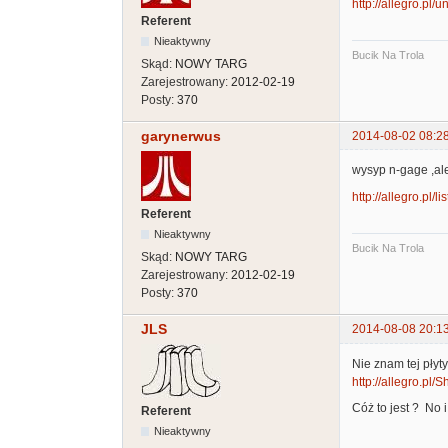
http://allegro.pl
Referent
Nieaktywny
Bucik Na Trola
Skąd:
NOWY TARG
Zarejestrowany:
2012-02-19
Posty:
370
garynerwus
2014-08-02 08:2
wysyp n-gage ,al
http://allegro.pl/l
Referent
Nieaktywny
Bucik Na Trola
Skąd:
NOWY TARG
Zarejestrowany:
2012-02-19
Posty:
370
JLS
2014-08-08 20:1
Nie znam tej płyty
http://allegro.pl
Cóż to jest ? No i 
Referent
Nieaktywny