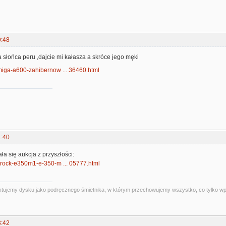
9:48
słońca peru ,dajcie mi kałasza a skróce jego męki
/amiga-a600-zahibernow ... 36460.html
1:40
ła się aukcja z przyszłości:
/asrock-e350m1-e-350-m ... 05777.html
 traktujemy dysku jako podręcznego śmietnika, w którym przechowujemy wszystko, co tylko 
3:42