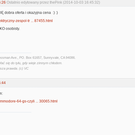
6:26
Ostatnio edytowany przez thePink (2014-10-03 16:45:32)
dobra oferta i okazyjna cena :) :)
lektryczny-zespol-tr ... 87455.html
LKO osobisty.
Crossman Ave., PO. Box 61657, Sunnyvale, CA 94086.
fać się do tyłu, gdy wieje zimnym chłodem.
wsza prawda. (c) VC
5:44
m:
commodore-64-gs-czyli ... 30065.html