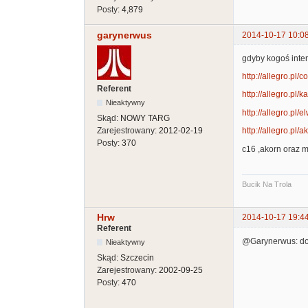
Posty:
4,879
garynerwus
2014-10-17 10:0
gdyby kogoś inter
http://allegro.pl
Referent
http://allegro.pl/
Nieaktywny
http://allegro.pl
Skąd:
NOWY TARG
Zarejestrowany:
2012-02-19
http://allegro.pl/
Posty:
370
c16 ,akorn oraz m
Bucik Na Trola
Hrw
2014-10-17 19:4
Referent
@Garynerwus: do 
Nieaktywny
Skąd:
Szczecin
Zarejestrowany:
2002-09-25
Posty:
470