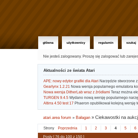
główna
użytkownicy
regulamin
szukaj
Nie jesteś zalogowany.
Proszę się zalogować lub zareje
Aktualności ze świata Atari
APE: nowy edytor grafiki dla Atari
Narzędzie stworzone z 
Gearlynx 1.2.21
Nowa wersja popularnego emulatora kons
Nowa wersja DitherLab wraz z źródłami
Teraz można eks
TURGEN 9.4.5
Wydano nową wersję popularnego narzę
Altirra 4.50 test 17
Phaeron opublikował kolejną wersję t
»
Ciekawostki na aukcj
atari.area forum
»
Bałagan
Strony
Poprzednia
1
2
3
4
5
6
Posty [ 76 do 100 z 150 ]