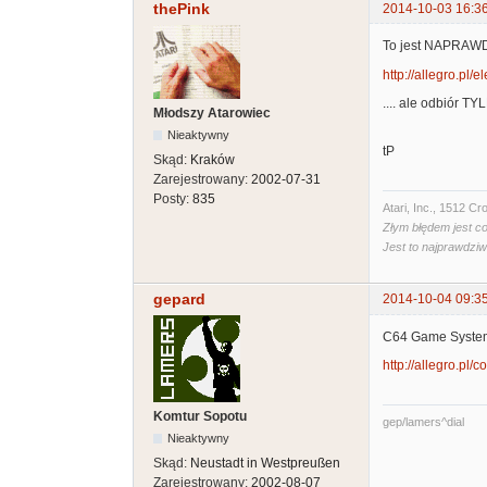
thePink
2014-10-03 16:3
To jest NAPRAWDĘ 
http://allegro.pl/e
.... ale odbiór TY
Młodszy Atarowiec
Nieaktywny
tP
Skąd:
Kraków
Zarejestrowany:
2002-07-31
Posty:
835
Atari, Inc., 1512 
Złym błędem jest co
Jest to najprawdzi
gepard
2014-10-04 09:3
C64 Game Syste
http://allegro.pl/
Komtur Sopotu
gep/lamers^dial
Nieaktywny
Skąd:
Neustadt in Westpreußen
Zarejestrowany:
2002-08-07