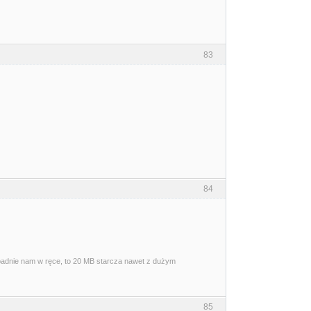
83
84
wpadnie nam w ręce, to 20 MB starcza nawet z dużym
85