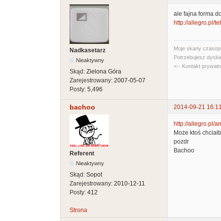
ale fajna forma do
http://allegro.pl/te
Moje skany czasopi
Nadkasetarz
Potrzebujesz dyski
Nieaktywny
<-- Kontakt prywat
Skąd:
Zielona Góra
Zarejestrowany:
2007-05-07
Posty:
5,496
bachoo
2014-09-21 16:1
http://allegro.pl/a
Może ktoś chciałb
pozdr
Bachoo
Referent
Nieaktywny
Skąd:
Sopot
Zarejestrowany:
2010-12-11
Posty:
412
Strona