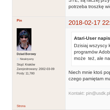
STE, są raczej prz
potrzeba troszkę w
Pin
2018-02-17 22
Atari-User napis
Dzisiaj wszyscy 
programów Adobe.
Dziad Borowy
może też, ale na
Nieaktywny
Skąd:
Kraków
Zarejestrowany:
2002-03-09
Niech mnie ktoś popr
Posty:
11,780
czego pamiętam ma 
Kontakt: pin@usdk.p
Strona