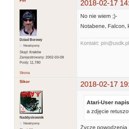
Pin
2018-02-17 14
No nie wiem ;)-
Notabene, Falcon, k
Dziad Borowy
Kontakt: pin@usdk.p
Nieaktywny
Skąd:
Kraków
Zarejestrowany:
2002-03-09
Posty:
11,780
Strona
Sikor
2018-02-17 19
Atari-User napis
a zdjęcie retus
Naddyskownik
Nieaktywny
Życzę powodzenia 