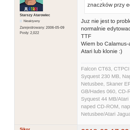
znaczków przy ed
Starszy Atarowiec
Juz nie jest to pro
Nieaktywny
normalnie edytowac
Zarejestrowany:
2006-05-09
Posty:
2,022
TTF
Wiem bo Calamus-a 
Atari lub klonie :)
Falcon CT63, CTPCI
Syquest 230 MB, N
Netusbee, Skaner E
GB/Hades 060, CD-R
Syquest 44 MB/Atar
naped CD-ROM, napęd
Netusbee/Atari Jagu
Sikor