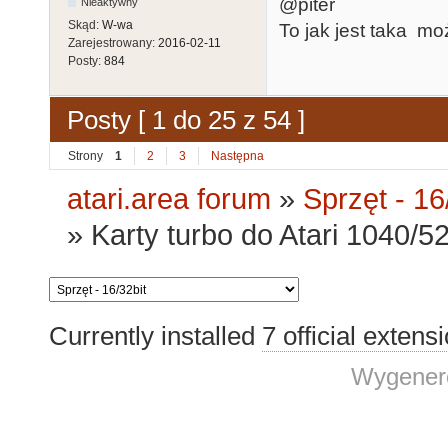
@piter
Nieaktywny
Skąd:
W-wa
To jak jest taka m
Zarejestrowany:
2016-02-11
Posty:
884
Posty [ 1 do 25 z 54 ]
Strony
1
2
3
Następna
atari.area forum
»
Sprzęt - 16
»
Karty turbo do Atari 1040/
Currently installed
7 official extens
Wygenero