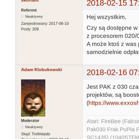
skofrant
2018-02-15 17
Referent
Hej wszystkim,
Nieaktywny
Zarejestrowany:
2017-06-10
Czy są dostępne w 
Posty:
209
z procesorem 020/
A może ktoś z was p
samodzielnie odpła
Adam Klobukowski
2018-02-16 07
Jest PAK z 030 cza
projektów, są boos
(
https://www.exxosho
Atari: FireBee (Fal
Moderator
Nieaktywny
Pak030 Frak PuPla
Skąd:
Trollmiasto
SC1435) (1040STFM