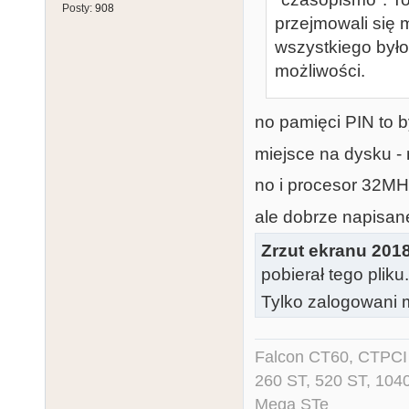
Posty:
908
przejmowali się 
wszystkiego było
możliwości.
no pamięci PIN to by
miejsce na dysku -
no i procesor 32MH
ale dobrze napisan
Zrzut ekranu 2018
pobierał tego pliku
Tylko zalogowani m
Falcon CT60, CTPCI 
260 ST, 520 ST, 104
Mega STe