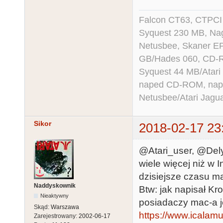
Falcon CT63, CTPCI
Syquest 230 MB, N
Netusbee, Skaner E
GB/Hades 060, CD-R
Syquest 44 MB/Atar
naped CD-ROM, napęd
Netusbee/Atari Jagu
Sikor
2018-02-17 23
@Atari_user, @Dely
wiele więcej niż w I
dzisiejsze czasu ma
Naddyskownik
Btw: jak napisał Kr
Nieaktywny
posiadaczy mac-a j
Skąd:
Warszawa
https://www.icalam
Zarejestrowany:
2002-06-17