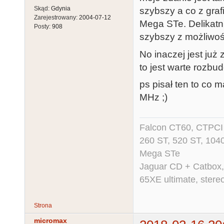
Skąd:
Gdynia
szybszy a co z graf
Zarejestrowany:
2004-07-12
Mega STe. Delikatn
Posty:
908
szybszy z możliwoś
No inaczej jest już 
to jest warte rozbu
ps pisał ten to co 
MHz ;)
Falcon CT60, CTPCI 
260 ST, 520 ST, 104
Mega STe
Jaguar CD + Catbox,
65XE ultimate, ster
Strona
micromax