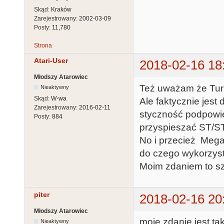
Skąd:
Kraków
Zarejestrowany:
2002-03-09
Posty:
11,780
Strona
Atari-User
2018-02-16 18
Młodszy Atarowiec
Też uważam że Turb
Nieaktywny
Skąd:
W-wa
Ale faktycznie jest
Zarejestrowany:
2016-02-11
styczność podpowie,
Posty:
884
przyspieszać ST/S
No i przecież Meg
do czego wykorzys
Moim zdaniem to szt
piter
2018-02-16 20
Młodszy Atarowiec
moje zdanie jest ta
Nieaktywny