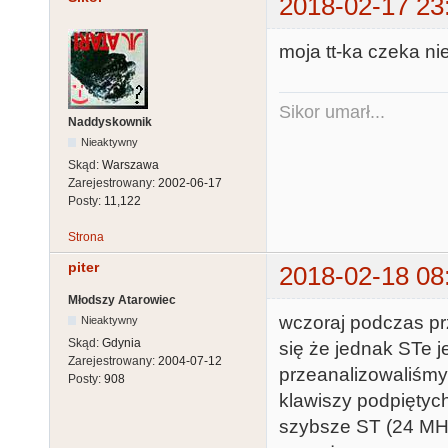
2018-02-17 23
moja tt-ka czeka ni
Sikor umarł...
Naddyskownik
Nieaktywny
Skąd:
Warszawa
Zarejestrowany:
2002-06-17
Posty:
11,122
Strona
piter
2018-02-18 08
Młodszy Atarowiec
wczoraj podczas pr
Nieaktywny
Skąd:
Gdynia
się że jednak STe j
Zarejestrowany:
2004-07-12
przeanalizowaliśmy
Posty:
908
klawiszy podpiętych
szybsze ST (24 MHz