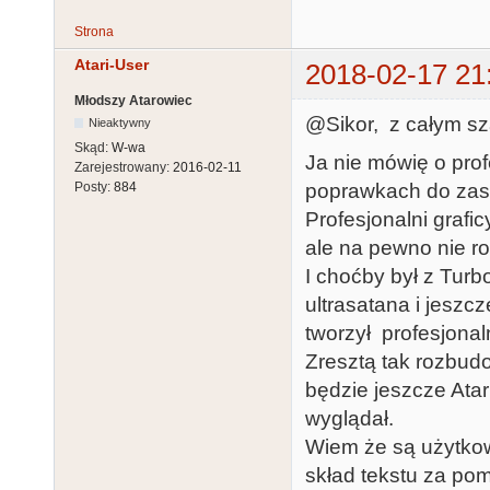
Strona
Atari-User
2018-02-17 21
Młodszy Atarowiec
@Sikor, z całym s
Nieaktywny
Skąd:
W-wa
Ja nie mówię o prof
Zarejestrowany:
2016-02-11
poprawkach do za
Posty:
884
Profesjonalni grafic
ale na pewno nie ro
I choćby był z Turb
ultrasatana i jeszcz
tworzył profesjonal
Zresztą tak rozbudo
będzie jeszcze Atari
wyglądał.
Wiem że są użytkowni
skład tekstu za pom