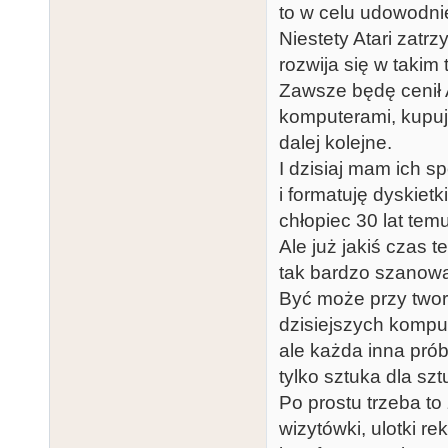
to w celu udowodnie
Niestety Atari zatrz
rozwija się w takim 
Zawsze będę cenił 
komputerami, kupu
dalej kolejne.
I dzisiaj mam ich s
i formatuję dyskietk
chłopiec 30 lat temu
Ale już jakiś czas 
tak bardzo szanować
Być może przy twor
dzisiejszych kompu
ale każda inna prób
tylko sztuka dla sztu
Po prostu trzeba to
wizytówki, ulotki r