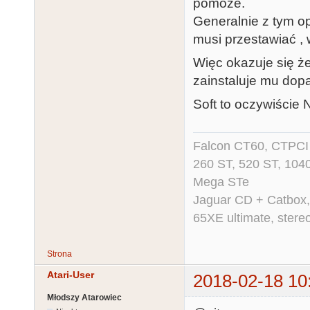
pomoże.
Generalnie z tym o
musi przestawiać ,
Więc okazuje się 
zainstaluje mu dop
Soft to oczywiście 
Falcon CT60, CTPCI 
260 ST, 520 ST, 104
Mega STe
Jaguar CD + Catbox,
65XE ultimate, ster
Strona
Atari-User
2018-02-18 10
Młodszy Atarowiec