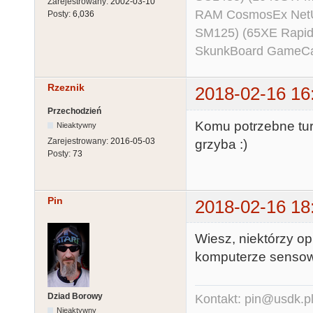
Zarejestrowany:
2002-03-10
RAM CosmosEx NetU
Posty:
6,036
SM125) (65XE Rapi
SkunkBoard GameCart
Rzeznik
2018-02-16 16
Przechodzień
Komu potrzebne tu
Nieaktywny
Zarejestrowany:
2016-05-03
grzyba :)
Posty:
73
Pin
2018-02-16 18
Wiesz, niektórzy o
komputerze sensown
Dziad Borowy
Kontakt: pin@usdk.p
Nieaktywny