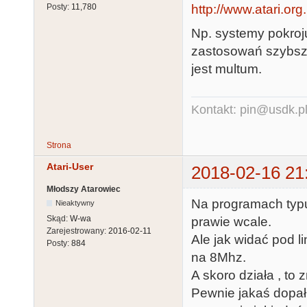
http://www.atari.or
Posty:
11,780
Np. systemy pokroju
zastosowań szybsz
jest multum.
Kontakt: pin@usdk.p
Strona
Atari-User
2018-02-16 21
Młodszy Atarowiec
Na programach typu 
Nieaktywny
Skąd:
W-wa
prawie wcale.
Zarejestrowany:
2016-02-11
Ale jak widać pod l
Posty:
884
na 8Mhz.
A skoro działa , t
Pewnie jakaś dopa