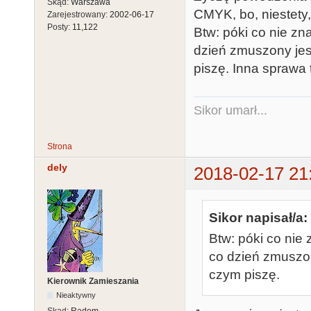
Skąd:
Warszawa
CMYK, bo, niestety,
Zarejestrowany:
2002-06-17
Posty:
11,122
Btw: póki co nie z
dzień zmuszony jes
piszę. Inna sprawa t
Sikor umarł...
Strona
dely
2018-02-17 21
Sikor napisał/a:
Btw: póki co nie
co dzień zmuszo
czym piszę.
Kierownik Zamieszania
Nieaktywny