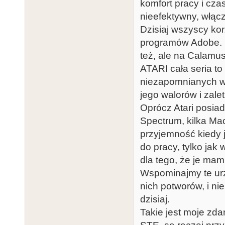
komfort pracy i cz
nieefektywny, włącz
Dzisiaj wszyscy ko
programów Adobe. i
też, ale na Calamus
ATARI cała seria to 
niezapomnianych wsp
jego walorów i zalet 
Oprócz Atari posia
Spectrum, kilka Ma
przyjemność kiedy j
do pracy, tylko jak
dla tego, że je mam 
Wspominajmy te urz
nich potworów, i n
dzisiaj.
Takie jest moje zd