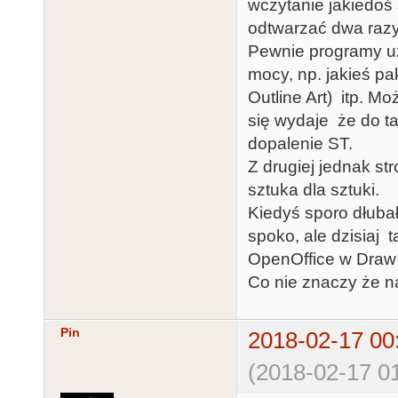
wczytanie jakiedoś 
odtwarzać dwa razy 
Pewnie programy uż
mocy, np. jakieś pa
Outline Art) itp. M
się wydaje że do 
dopalenie ST.
Z drugiej jednak st
sztuka dla sztuki.
Kiedyś sporo dłuba
spoko, ale dzisiaj 
OpenOffice w Draw
Co nie znaczy że n
Pin
2018-02-17 00
(2018-02-17 01