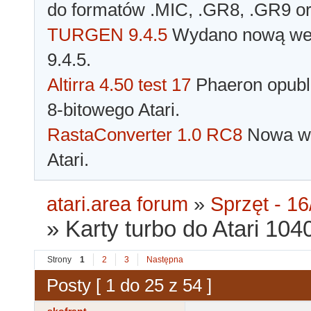
do formatów .MIC, .GR8, .GR9 o
TURGEN 9.4.5
Wydano nową wer
9.4.5.
Altirra 4.50 test 17
Phaeron opubli
8-bitowego Atari.
RastaConverter 1.0 RC8
Nowa wer
Atari.
atari.area forum
»
Sprzęt - 16
»
Karty turbo do Atari 10
Strony
1
2
3
Następna
Posty [ 1 do 25 z 54 ]