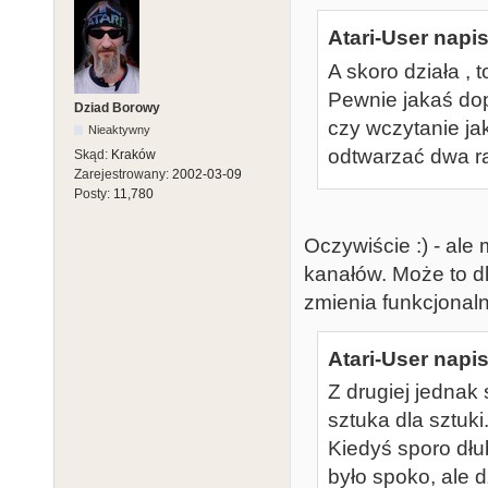
Atari-User napis
A skoro działa 
Pewnie jakaś do
Dziad Borowy
czy wczytanie jak
Nieaktywny
odtwarzać dwa raz
Skąd:
Kraków
Zarejestrowany:
2002-03-09
Posty:
11,780
Oczywiście :) - ale
kanałów. Może to dl
zmienia funkcjonal
Atari-User napis
Z drugiej jednak 
sztuka dla sztuki
Kiedyś sporo dł
było spoko, ale 