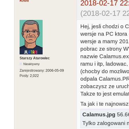
Kroll
2018-02-17 22
(2018-02-17 22
Hej, jesli chodzi o
wersje na PC ktora
wersje a mamy 2018
pobrac ze strony W
nazwie Calamus.exe
Starszy Atarowiec
ramu i itp, ladowa
Nieaktywny
(chocby do mozliwo
Zarejestrowany:
2006-05-09
Posty:
2,022
odpala Calamus.PR
zobaczysz ze uruch
Takze to jest emulat
Ta jak i te najnows
Calamus.jpg
56.66
Tylko zalogowani m