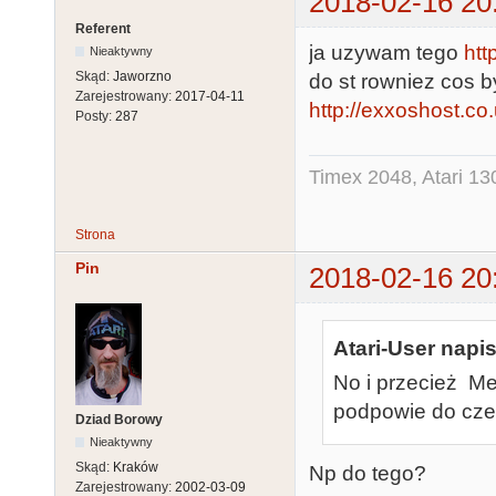
2018-02-16 20
Referent
ja uzywam tego
htt
Nieaktywny
Skąd:
Jaworzno
do st rowniez cos b
Zarejestrowany:
2017-04-11
http://exxoshost.c
Posty:
287
Timex 2048, Atari 13
Strona
Pin
2018-02-16 20
Atari-User napis
No i przecież M
podpowie do cze
Dziad Borowy
Nieaktywny
Skąd:
Kraków
Np do tego?
Zarejestrowany:
2002-03-09