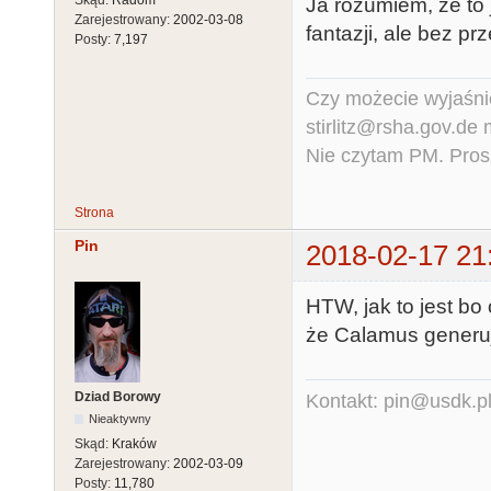
Skąd:
Radom
Ja rozumiem, że to
Zarejestrowany:
2002-03-08
fantazji, ale bez pr
Posty:
7,197
Czy możecie wyjaśnić
stirlitz@rsha.gov.de
Nie czytam PM. Pros
Strona
Pin
2018-02-17 21
HTW, jak to jest bo
że Calamus generuje
Dziad Borowy
Kontakt: pin@usdk.p
Nieaktywny
Skąd:
Kraków
Zarejestrowany:
2002-03-09
Posty:
11,780