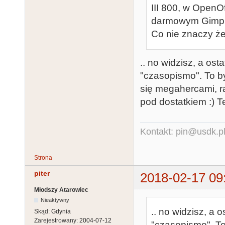
III 800, w OpenO
darmowym Gimpi
Co nie znaczy ż
.. no widzisz, a ost
"czasopismo". To by
się megahercami, r
pod dostatkiem :) 
Kontakt: pin@usdk.p
Strona
piter
2018-02-17 09
Młodszy Atarowiec
Nieaktywny
.. no widzisz, a 
Skąd:
Gdynia
Zarejestrowany:
2004-07-12
"czasopismo". To