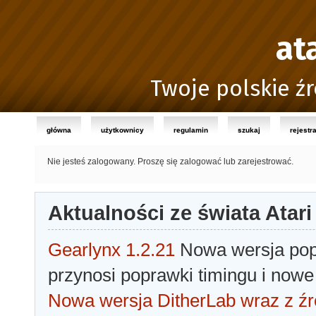
at
Twoje polskie źr
główna
użytkownicy
regulamin
szukaj
rejestr
Nie jesteś zalogowany.
Proszę się zalogować lub zarejestrować.
Aktualności ze świata Atari
Gearlynx 1.2.21
Nowa wersja popu
przynosi poprawki timingu i nowe
Nowa wersja DitherLab wraz z źr