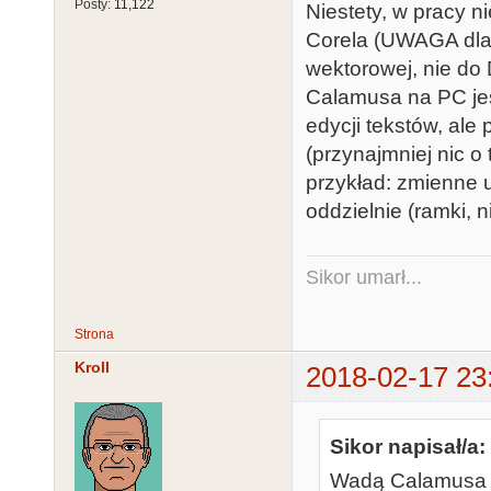
Posty:
11,122
Niestety, w pracy 
Corela (UWAGA dla A
wektorowej, nie do 
Calamusa na PC je
edycji tekstów, ale
(przynajmniej nic o
przykład: zmienne 
oddzielnie (ramki, n
Sikor umarł...
Strona
Kroll
2018-02-17 23
Sikor napisał/a:
Wadą Calamusa n