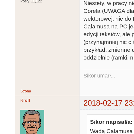
Posty:
11,122
Niestety, w pracy 
Corela (UWAGA dla A
wektorowej, nie do 
Calamusa na PC je
edycji tekstów, ale
(przynajmniej nic o
przykład: zmienne 
oddzielnie (ramki, n
Sikor umarł...
Strona
Kroll
2018-02-17 23
Sikor napisał/a:
Wadą Calamusa n