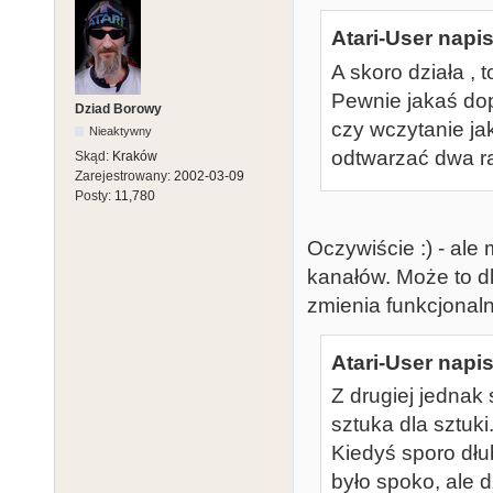
Atari-User napis
A skoro działa 
Pewnie jakaś do
Dziad Borowy
czy wczytanie jak
Nieaktywny
odtwarzać dwa raz
Skąd:
Kraków
Zarejestrowany:
2002-03-09
Posty:
11,780
Oczywiście :) - ale
kanałów. Może to dl
zmienia funkcjonal
Atari-User napis
Z drugiej jednak 
sztuka dla sztuki
Kiedyś sporo dł
było spoko, ale 