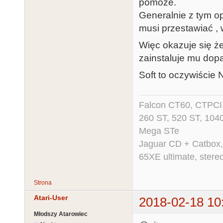
pomoże.
Generalnie z tym o
musi przestawiać ,
Więc okazuje się 
zainstaluje mu dop
Soft to oczywiście 
Falcon CT60, CTPCI 
260 ST, 520 ST, 104
Mega STe
Jaguar CD + Catbox,
65XE ultimate, ster
Strona
Atari-User
2018-02-18 10
Młodszy Atarowiec