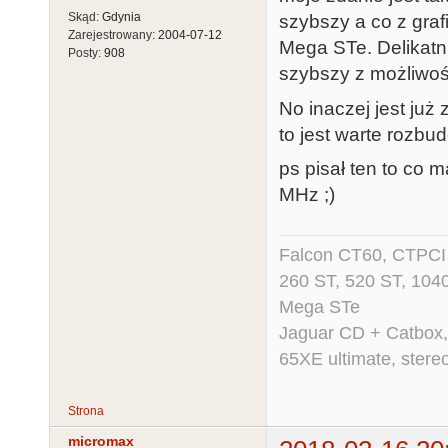
Skąd:
Gdynia
szybszy a co z graf
Zarejestrowany:
2004-07-12
Mega STe. Delikatn
Posty:
908
szybszy z możliwoś
No inaczej jest już 
to jest warte rozbu
ps pisał ten to co 
MHz ;)
Falcon CT60, CTPCI 
260 ST, 520 ST, 104
Mega STe
Jaguar CD + Catbox,
65XE ultimate, ster
Strona
micromax