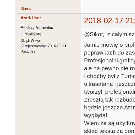
Strona
Atari-User
2018-02-17 21
Młodszy Atarowiec
@Sikor, z całym s
Nieaktywny
Skąd:
W-wa
Ja nie mówię o prof
Zarejestrowany:
2016-02-11
poprawkach do za
Posty:
884
Profesjonalni grafic
ale na pewno nie ro
I choćby był z Turb
ultrasatana i jeszcz
tworzył profesjonal
Zresztą tak rozbudo
będzie jeszcze Atari
wyglądał.
Wiem że są użytkowni
skład tekstu za pom