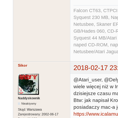
Falcon CT63, CTPCI
Syquest 230 MB, N
Netusbee, Skaner E
GB/Hades 060, CD-R
Syquest 44 MB/Atar
naped CD-ROM, napęd
Netusbee/Atari Jagu
Sikor
2018-02-17 23
@Atari_user, @Dely
wiele więcej niż w I
dzisiejsze czasu ma
Naddyskownik
Btw: jak napisał Kr
Nieaktywny
posiadaczy mac-a j
Skąd:
Warszawa
https://www.icalam
Zarejestrowany:
2002-06-17