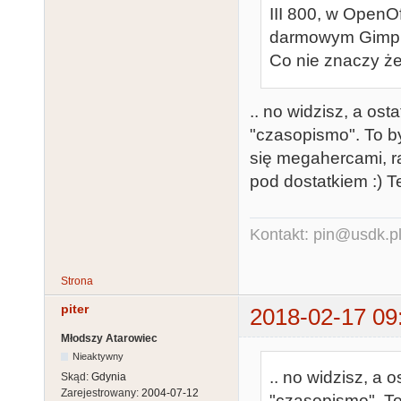
III 800, w OpenO
darmowym Gimpi
Co nie znaczy ż
.. no widzisz, a ost
"czasopismo". To by
się megahercami, r
pod dostatkiem :) 
Kontakt: pin@usdk.p
Strona
piter
2018-02-17 09
Młodszy Atarowiec
Nieaktywny
.. no widzisz, a 
Skąd:
Gdynia
Zarejestrowany:
2004-07-12
"czasopismo". To