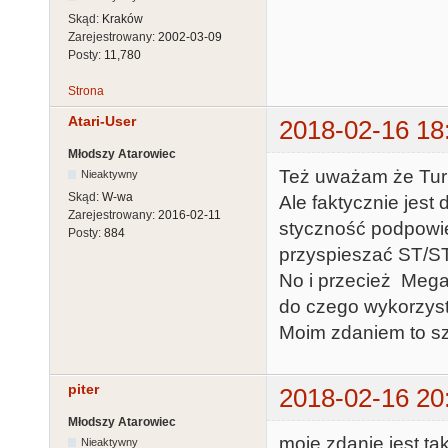
Skąd:
Kraków
Zarejestrowany:
2002-03-09
Posty:
11,780
Strona
Atari-User
2018-02-16 18
Młodszy Atarowiec
Też uważam że Turb
Nieaktywny
Skąd:
W-wa
Ale faktycznie jest
Zarejestrowany:
2016-02-11
styczność podpowie,
Posty:
884
przyspieszać ST/S
No i przecież Meg
do czego wykorzys
Moim zdaniem to szt
piter
2018-02-16 20
Młodszy Atarowiec
moje zdanie jest ta
Nieaktywny