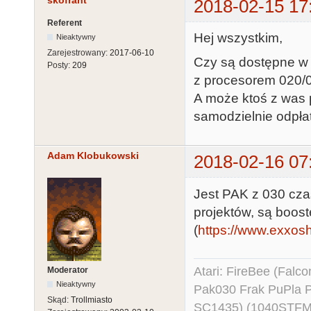
skofrant
2018-02-15 17
Referent
Hej wszystkim,
Nieaktywny
Zarejestrowany:
2017-06-10
Czy są dostępne w 
Posty:
209
z procesorem 020/
A może ktoś z was p
samodzielnie odpła
Adam Klobukowski
2018-02-16 07
Jest PAK z 030 cza
projektów, są boos
(
https://www.exxosho
Atari: FireBee (Fal
Moderator
Nieaktywny
Pak030 Frak PuPla
Skąd:
Trollmiasto
SC1435) (1040STFM