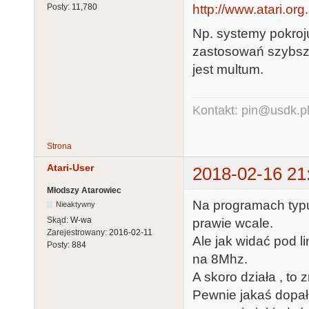
http://www.atari.or
Posty:
11,780
Np. systemy pokroju
zastosowań szybsz
jest multum.
Kontakt: pin@usdk.p
Strona
Atari-User
2018-02-16 21
Młodszy Atarowiec
Na programach typu 
Nieaktywny
Skąd:
W-wa
prawie wcale.
Zarejestrowany:
2016-02-11
Ale jak widać pod l
Posty:
884
na 8Mhz.
A skoro działa , t
Pewnie jakaś dopa