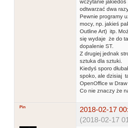
wczytanie jakiedoś 
odtwarzać dwa razy 
Pewnie programy uż
mocy, np. jakieś pa
Outline Art) itp. M
się wydaje że do 
dopalenie ST.
Z drugiej jednak st
sztuka dla sztuki.
Kiedyś sporo dłuba
spoko, ale dzisiaj 
OpenOffice w Draw
Co nie znaczy że n
Pin
2018-02-17 00
(2018-02-17 01