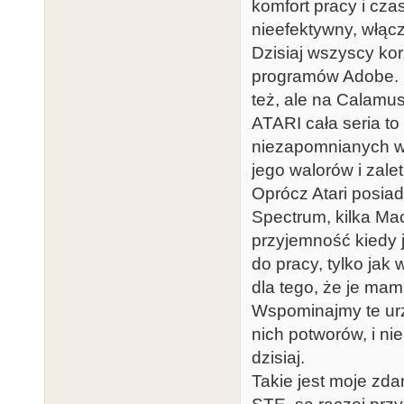
komfort pracy i cz
nieefektywny, włącz
Dzisiaj wszyscy ko
programów Adobe. i
też, ale na Calamus
ATARI cała seria to 
niezapomnianych wsp
jego walorów i zalet 
Oprócz Atari posia
Spectrum, kilka Ma
przyjemność kiedy j
do pracy, tylko jak
dla tego, że je mam 
Wspominajmy te urz
nich potworów, i n
dzisiaj.
Takie jest moje zd