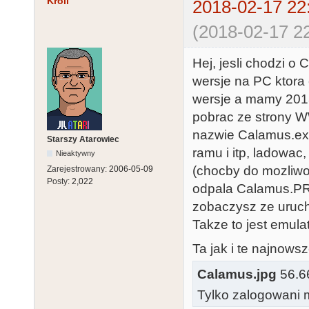
Kroll
2018-02-17 22
(2018-02-17 22
Hej, jesli chodzi o
wersje na PC ktora
wersje a mamy 2018
pobrac ze strony W
nazwie Calamus.exe
Starszy Atarowiec
ramu i itp, ladowa
Nieaktywny
(chocby do mozliwo
Zarejestrowany:
2006-05-09
Posty:
2,022
odpala Calamus.PR
zobaczysz ze uruch
Takze to jest emulat
Ta jak i te najnows
Calamus.jpg
56.66
Tylko zalogowani m