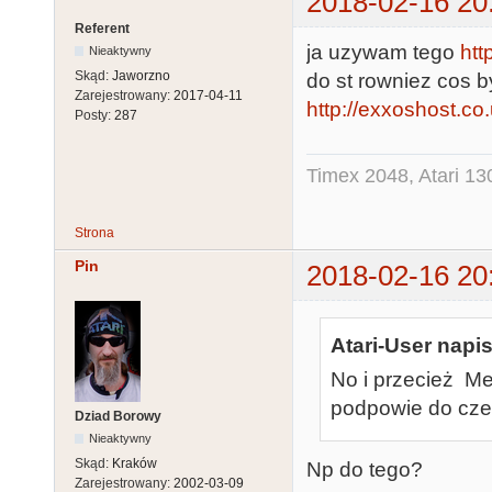
2018-02-16 20
Referent
ja uzywam tego
htt
Nieaktywny
Skąd:
Jaworzno
do st rowniez cos b
Zarejestrowany:
2017-04-11
http://exxoshost.c
Posty:
287
Timex 2048, Atari 13
Strona
Pin
2018-02-16 20
Atari-User napis
No i przecież M
podpowie do cze
Dziad Borowy
Nieaktywny
Skąd:
Kraków
Np do tego?
Zarejestrowany:
2002-03-09