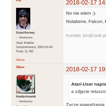
Pin
2018-02-17 14
No nie wiem ;)-
Notabene, Falcon, k
Dziad Borowy
Kontakt: pin@usdk.p
Nieaktywny
Skąd:
Kraków
Zarejestrowany:
2002-03-09
Posty:
11,780
Strona
Sikor
2018-02-17 19
Atari-User napis
a zdjęcie retus
Naddyskownik
Nieaktywny
Życzę powodzenia 