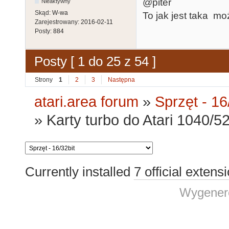
@piter
Nieaktywny
Skąd:
W-wa
To jak jest taka m
Zarejestrowany:
2016-02-11
Posty:
884
Posty [ 1 do 25 z 54 ]
Strony
1
2
3
Następna
atari.area forum
»
Sprzęt - 16
»
Karty turbo do Atari 1040/
Currently installed
7 official extens
Wygenero