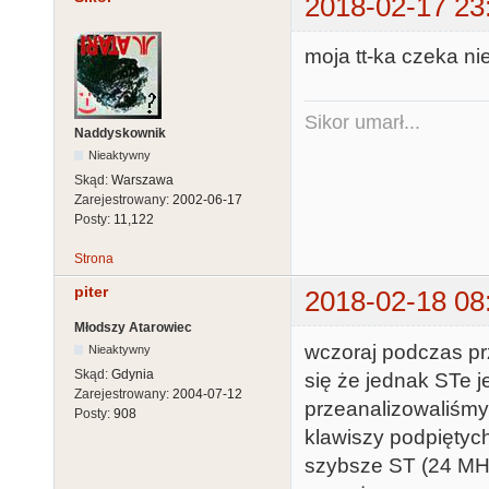
2018-02-17 23
moja tt-ka czeka ni
Sikor umarł...
Naddyskownik
Nieaktywny
Skąd:
Warszawa
Zarejestrowany:
2002-06-17
Posty:
11,122
Strona
piter
2018-02-18 08
Młodszy Atarowiec
wczoraj podczas pr
Nieaktywny
Skąd:
Gdynia
się że jednak STe j
Zarejestrowany:
2004-07-12
przeanalizowaliśmy
Posty:
908
klawiszy podpiętych
szybsze ST (24 MHz