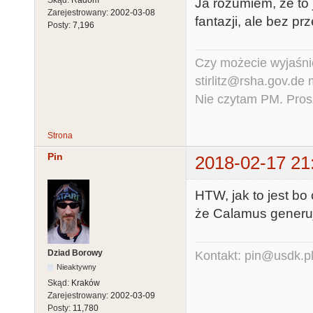
Skąd:
Radom
Ja rozumiem, że to
Zarejestrowany:
2002-03-08
fantazji, ale bez pr
Posty:
7,196
Czy możecie wyjaśnić
stirlitz@rsha.gov.de
Nie czytam PM. Pros
Strona
Pin
2018-02-17 21
HTW, jak to jest bo
że Calamus generuje
Dziad Borowy
Kontakt: pin@usdk.p
Nieaktywny
Skąd:
Kraków
Zarejestrowany:
2002-03-09
Posty:
11,780