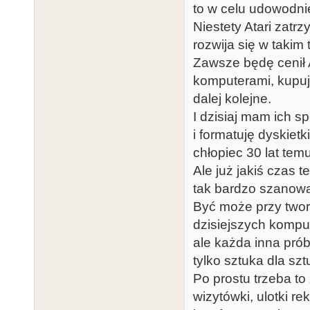
to w celu udowodnie
Niestety Atari zatrz
rozwija się w takim 
Zawsze będę cenił 
komputerami, kupu
dalej kolejne.
I dzisiaj mam ich s
i formatuję dyskietk
chłopiec 30 lat temu
Ale już jakiś czas 
tak bardzo szanować
Być może przy twor
dzisiejszych kompu
ale każda inna prób
tylko sztuka dla sztu
Po prostu trzeba to
wizytówki, ulotki r