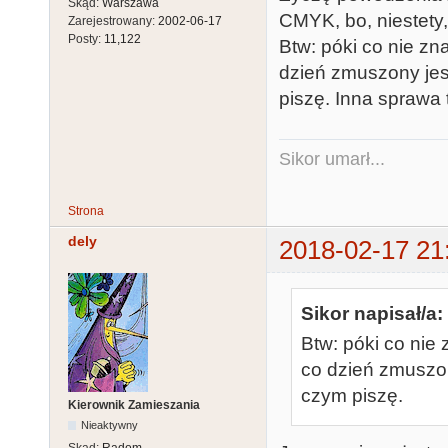
Skąd:
Warszawa
CMYK, bo, niestety,
Zarejestrowany:
2002-06-17
Posty:
11,122
Btw: póki co nie z
dzień zmuszony jes
piszę. Inna sprawa t
Sikor umarł...
Strona
dely
2018-02-17 21
Sikor napisał/a:
Btw: póki co nie
co dzień zmuszo
czym piszę.
Kierownik Zamieszania
Nieaktywny