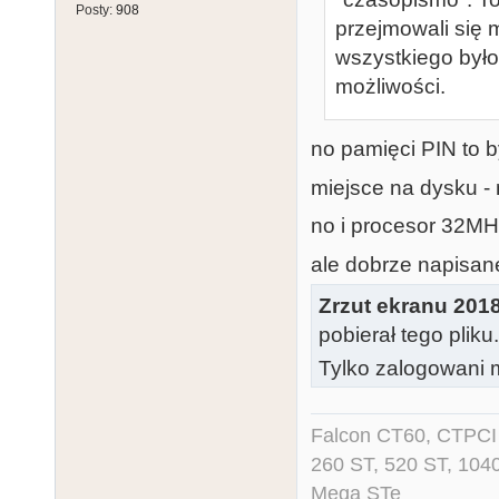
Posty:
908
przejmowali się 
wszystkiego było
możliwości.
no pamięci PIN to by
miejsce na dysku -
no i procesor 32MH
ale dobrze napisan
Zrzut ekranu 2018
pobierał tego pliku
Tylko zalogowani m
Falcon CT60, CTPCI 
260 ST, 520 ST, 104
Mega STe