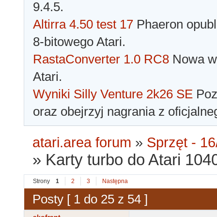
9.4.5.
Altirra 4.50 test 17
Phaeron opubli
8-bitowego Atari.
RastaConverter 1.0 RC8
Nowa wer
Atari.
Wyniki Silly Venture 2k26 SE
Pozn
oraz obejrzyj nagrania z oficjaln
atari.area forum
»
Sprzęt - 16
»
Karty turbo do Atari 10
Strony
1
2
3
Następna
Posty [ 1 do 25 z 54 ]