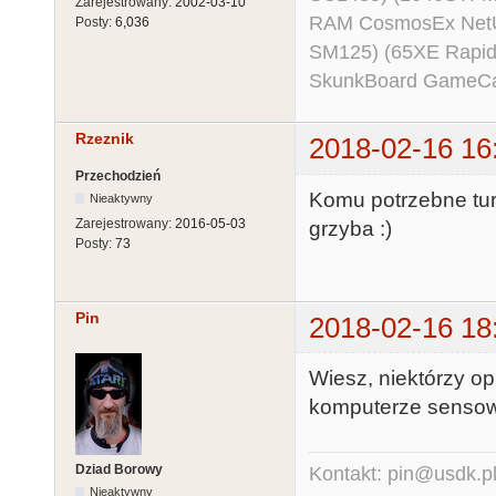
Zarejestrowany:
2002-03-10
RAM CosmosEx NetU
Posty:
6,036
SM125) (65XE Rapi
SkunkBoard GameCart
Rzeznik
2018-02-16 16
Przechodzień
Komu potrzebne tu
Nieaktywny
Zarejestrowany:
2016-05-03
grzyba :)
Posty:
73
Pin
2018-02-16 18
Wiesz, niektórzy o
komputerze sensown
Dziad Borowy
Kontakt: pin@usdk.p
Nieaktywny