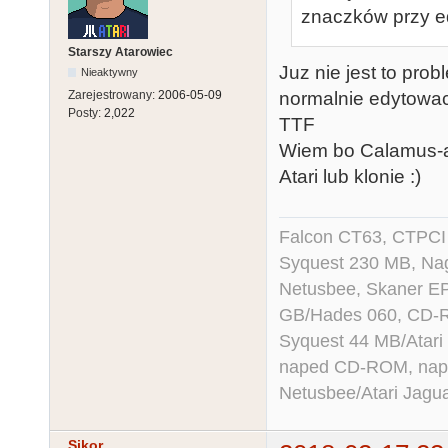
znaczków przy ed
Starszy Atarowiec
Juz nie jest to pro
Nieaktywny
normalnie edytowac
Zarejestrowany:
2006-05-09
Posty:
2,022
TTF
Wiem bo Calamus-a 
Atari lub klonie :)
Falcon CT63, CTPCI
Syquest 230 MB, N
Netusbee, Skaner E
GB/Hades 060, CD-R
Syquest 44 MB/Atar
naped CD-ROM, napęd
Netusbee/Atari Jagu
Sikor