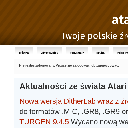
at
Twoje polskie źr
główna
użytkownicy
regulamin
szukaj
rejestr
Nie jesteś zalogowany.
Proszę się zalogować lub zarejestrować.
Aktualności ze świata Atari
Nowa wersja DitherLab wraz z źr
do formatów .MIC, .GR8, .GR9 o
TURGEN 9.4.5
Wydano nową wer