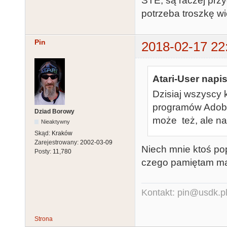
STE, są raczej prz
potrzeba troszkę w
Pin
2018-02-17 22
Atari-User napis
Dzisiaj wszyscy 
programów Adobe.
Dziad Borowy
może też, ale na
Nieaktywny
Skąd:
Kraków
Zarejestrowany:
2002-03-09
Niech mnie ktoś popr
Posty:
11,780
czego pamiętam ma 
Kontakt: pin@usdk.p
Strona