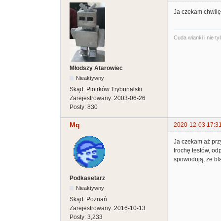
Ja czekam chwilę 
Cuda wianki i nie t
Młodszy Atarowiec
Nieaktywny
Skąd:
Piotrków Trybunalski
Zarejestrowany:
2003-06-26
Posty:
830
Mq
2020-12-03 17:3
Ja czekam aż przy
trochę testów, od
spowodują, że bl
Podkasetarz
Nieaktywny
Skąd:
Poznań
Zarejestrowany:
2016-10-13
Posty:
3,233