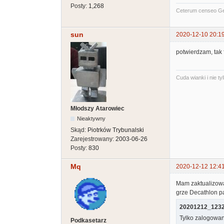
Posty:
1,268
Ceterum censeo G
sun
2020-12-10 20:1
potwierdzam, tak
Cuda wianki i nie t
Młodszy Atarowiec
Nieaktywny
Skąd:
Piotrków Trybunalski
Zarejestrowany:
2003-06-26
Posty:
830
Mq
2020-12-12 12:4
Mam zaktualizowan
grze Decathlon pa
20201212_1232
Tylko zalogowan
Podkasetarz