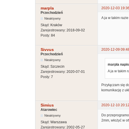
marpla
2020-12-03 19:3
Przechodzień
A ja w takim razi
Nieaktywny
Skąd:
Kraków
Zarejestrowany:
2018-09-02
Posty:
84
Sivvus
2020-12-09 09:4
Przechodzień
Nieaktywny
marpla napis
Skąd:
Szczecin
A ja w takim 
Zarejestrowany:
2020-07-01
Posty:
7
Przyłączam się d
komunikację z uk
Simius
2020-12-10 20:1
Atarowiec
Do przeprogramow
Nieaktywny
2mm, włożyć w ot
Skąd:
Warszawa
Zarejestrowany:
2002-05-27