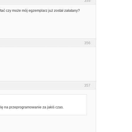
355
ać czy może mój egzemplarz już został załatany?
356
357
ę na przeprogramowanie za jakiś czas.