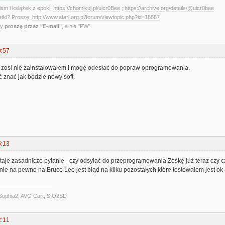
sm i książek z epoki:
https://chomikuj.pl/uicr0Bee
;
https://archive.org/details/@uicr0bee
etki? Proszę:
http://www.atari.org.pl/forum/viewtopic.php?id=18887
ny
proszę przez "E-mail"
, a nie "PW".
0:57
j zosi nie zainstalowałem i mogę odesłać do popraw oprogramowania.
 znać jak będzie nowy soft.
5:13
aje zasadnicze pytanie - czy odsyłać do przeprogramowania Zośkę już teraz czy cz
e na pewno na Bruce Lee jest błąd na kilku pozostałych które testowałem jest ok a
Sophia2, AVG Cart, SIO2SD
2:11