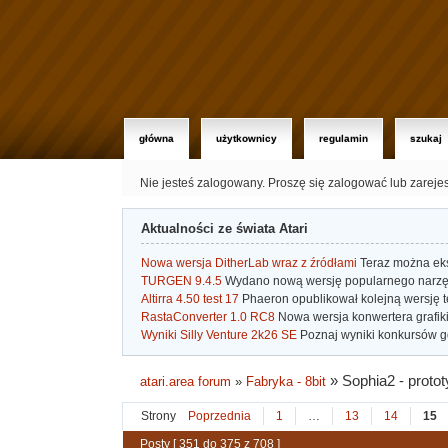
główna
użytkownicy
regulamin
szukaj
Nie jesteś zalogowany.
Proszę się zalogować lub zareje
Aktualności ze świata Atari
Nowa wersja DitherLab wraz z źródłami
Teraz można eks
TURGEN 9.4.5
Wydano nową wersję popularnego narzę
Altirra 4.50 test 17
Phaeron opublikował kolejną wersję t
RastaConverter 1.0 RC8
Nowa wersja konwertera grafiki 
Wyniki Silly Venture 2k26 SE
Poznaj wyniki konkursów gd
»
Sophia2 - proto
atari.area forum
»
Fabryka - 8bit
Strony
Poprzednia
1
…
13
14
15
Posty [ 351 do 375 z 708 ]