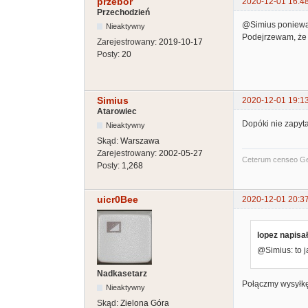
przebor
2020-12-01 16:4
Przechodzień
@Simius ponieważ
Nieaktywny
Podejrzewam, że 
Zarejestrowany:
2019-10-17
Posty:
20
Simius
2020-12-01 19:1
Atarowiec
Dopóki nie zapyta
Nieaktywny
Skąd:
Warszawa
Zarejestrowany:
2002-05-27
Ceterum censeo G
Posty:
1,268
uicr0Bee
2020-12-01 20:3
lopez napisał
@Simius: to 
Nadkasetarz
Połączmy wysyłkę
Nieaktywny
Skąd:
Zielona Góra