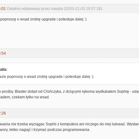
6:01
Ostatnio edytowany przez marpla (2020-12-03 19:37:16)
e poproszę o wsad zrobię upgrade i potestuje dalej :)
8:54
ał/a:
razie poproszę o wsad zrobię upgrade i potestuje dalej :)
o prośby. Blaster dotarł od Chińczyka, z drżącymi rękoma wydłubałem Sophię - ud
ładem, czekam tylko na wsad.
2:26
ania nie trzeba wyciągac Sophii z komputera ani niczego do niej lutować. Wystar
wory, lekko nagiąć i trzymać podczas programowania.