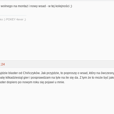
wolnego na montaż i nowy wsad - w tej kolejności ;)
ylko :) POKEY 4ever ;)
1:24
jdzie blaster od Chińczyków. Jak przyjdzie, to poproszę o wsad, który na ówczesn
palę kilkadziesiąt gier i posprawdzam na tyle na ile się da. Z tym że to może być j
aster dopiero po nowym roku się pojawi u mnie.