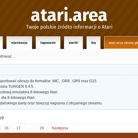
atari.area
Twoje polskie źródło informacji o Atari
rejestracja
logowanie
atariki
faq
atari.area strona g
strować.
portować obrazy do formatów .MIC, .GR8, .GR9 oraz G15.
dzia TURGEN 9.4.5.
estową emulatora 8-bitowego Atari.
dla 8-bitowego Atari.
ańskiego party oraz obejrzyj nagrania z oficjalnego streamu.
typ
16
17
…
29
Następna