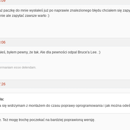
8:09
 paczkę do mnie wysłałeś już po naprawie znalezionego błędu chciałem się zapyt
nie ale zapytać zawsze warto :)
3:06
łeś, byłem pewny, że tak. Ale dla pewności odpal Bruce'a Lee. :)
ermaniam esse delendam.
7:26
/a:
ja się wstrzymam z montażem do czasu poprawy oprogramowania i jak można odeśl
. Też mogę trochę poczekać na bardziej poprawioną wersję.