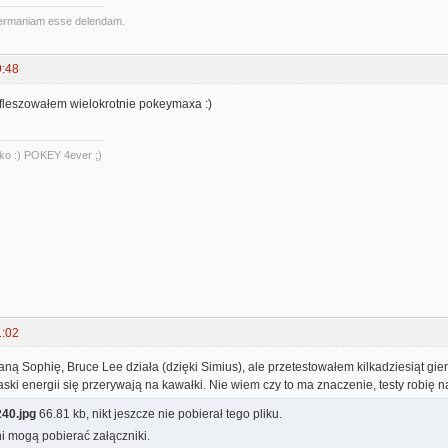
ermaniam esse delendam.
9:48
 fleszowałem wielokrotnie pokeymaxa :)
ylko :) POKEY 4ever ;)
1:02
ą Sophię, Bruce Lee działa (dzięki Simius), ale przetestowałem kilkadziesiąt gier
ski energii się przerywają na kawałki. Nie wiem czy to ma znaczenie, testy robię n
40.jpg
66.81 kb, nikt jeszcze nie pobierał tego pliku.
i mogą pobierać załączniki.