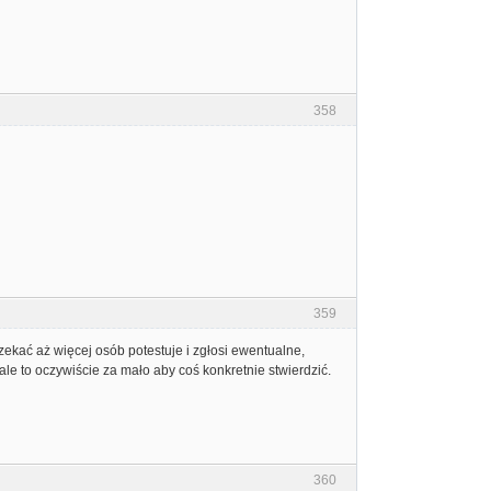
358
359
ekać aż więcej osób potestuje i zgłosi ewentualne,
le to oczywiście za mało aby coś konkretnie stwierdzić.
360