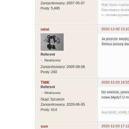
Zarejestrowany:
2007-05-07
Moje skany czasopi
Posty:
5,495
Potrzebujesz dyski
<-- Kontakt prywat
ratai
2020-12-02 13:1
Ja jeszcze swoje
Simius proszę dać
Referent
Nieaktywny
Zarejestrowany:
2005-09-08
Posty:
240
TMK
2020-12-03 16:5
Referent
No właśnie, powst
Nieaktywny
nowe błędy? U mni
Skąd:
Szczecin
Zarejestrowany:
2020-06-05
Posty:
414
Atari 65XE, U1MB, 
sun
2020-12-03 17:1