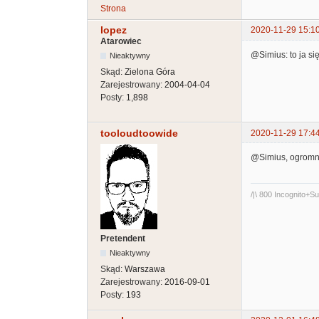
Strona
lopez
2020-11-29 15:1
Atarowiec
@Simius: to ja s
Nieaktywny
Skąd:
Zielona Góra
Zarejestrowany:
2004-04-04
Posty:
1,898
tooloudtoowide
2020-11-29 17:4
@Simius, ogromne
/|\ 800 Incognito+
Pretendent
Nieaktywny
Skąd:
Warszawa
Zarejestrowany:
2016-09-01
Posty:
193