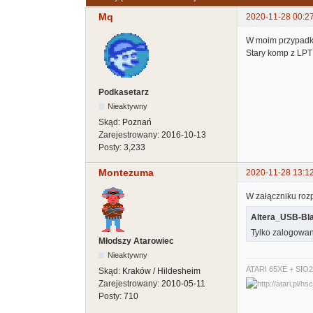
Mq
2020-11-28 00:2
W moim przypadku 
Stary komp z LPT 
Podkasetarz
Nieaktywny
Skąd:
Poznań
Zarejestrowany:
2016-10-13
Posty:
3,233
Montezuma
2020-11-28 13:1
W załączniku roz
Altera_USB-Bla
Tylko zalogowan
Młodszy Atarowiec
Nieaktywny
ATARI 65XE + SIO
Skąd:
Kraków / Hildesheim
Zarejestrowany:
2010-05-11
Posty:
710