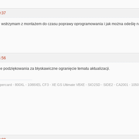
0:37
ię wstrzymam z montażem do czasu poprawy oprogramowania i jak można odeślę n
4:56
 podziękowania za błyskawiczne ogranięcie tematu aktualizacji.
Supercard - 800XL - 1088XEL CF3 - XE GS Ultimate VBXE - SIO2SD - SIDE2 - CA2001 - 105