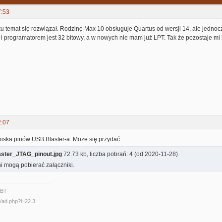
7:53
temat się rozwiązał. Rodzinę Max 10 obsługuje Quartus od wersji 14, ale jednocz
i programatorem jest 32 bitowy, a w nowych nie mam już LPT. Tak że pozostaje mi 
2:07
piska pinów USB Blaster-a. Może się przydać.
ster_JTAG_pinout.jpg
72.73 kb, liczba pobrań: 4 (od 2020-11-28)
i mogą pobierać załączniki.
2BT