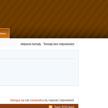
łówna
Aktywne tematy
Tematy bez odpowiedzi
Zaloguj się
lub
zarejestruj
by napisać odpowiedź
Topic RSS feed