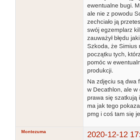
ewentualne bugi. 
ale nie z powodu So
zechciało ją przete
swój egzemplarz kil
zauważył błędu jak
Szkoda, że Simius n
początku tych, któr
pomóc w ewentualn
produkcji.
Na zdjęciu są dwa 
w Decathlon, ale w 
prawa się szatkują 
ma jak tego pokazać
pmg i coś tam się j
Montezuma
2020-12-12 17