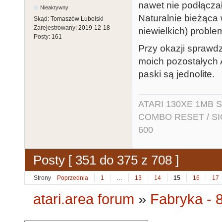
nawet nie podłącza
Nieaktywny
Naturalnie bieżąca
Skąd:
Tomaszów Lubelski
Zarejestrowany:
2019-12-18
niewielkich) proble
Posty:
161
Przy okazji sprawd
moich pozostałych 
paski są jednolite.
ATARI 130XE 1MB So
COMBO RESET / SIO2
600
Posty [ 351 do 375 z 708 ]
Strony
Poprzednia
1
…
13
14
15
16
17
atari.area forum
»
Fabryka - 8