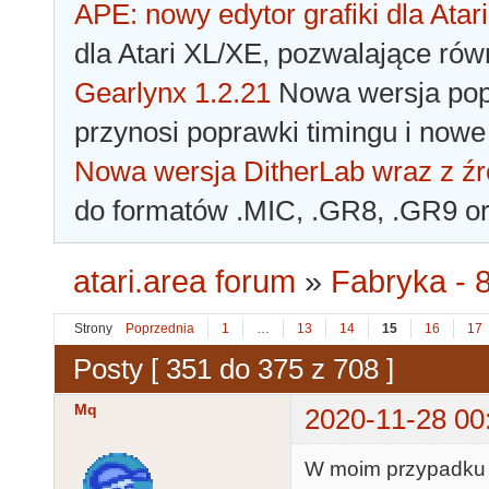
APE: nowy edytor grafiki dla Atari
dla Atari XL/XE, pozwalające rów
Gearlynx 1.2.21
Nowa wersja popu
przynosi poprawki timingu i nowe
Nowa wersja DitherLab wraz z źr
do formatów .MIC, .GR8, .GR9 o
atari.area forum
»
Fabryka - 8
Strony
Poprzednia
1
…
13
14
15
16
17
Posty [ 351 do 375 z 708 ]
Mq
2020-11-28 00
W moim przypadku t