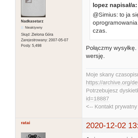
lopez napisał/a:
@Simius: to ja 
Nadkasetarz
oprogramowania 
Nieaktywny
czas.
Skąd:
Zielona Góra
Zarejestrowany:
2007-05-07
Posty:
5,498
Połączmy wysyłkę. 
wersję.
Moje skany czasopism
https://archive.org/d
Potrzebujesz dyskiet
id=18887
<-- Kontakt prywatn
ratai
2020-12-02 13