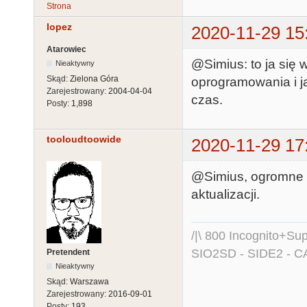
Strona
lopez
2020-11-29 15
Atarowiec
@Simius: to ja si
Nieaktywny
Skąd:
Zielona Góra
oprogramowania i j
Zarejestrowany:
2004-04-04
czas.
Posty:
1,898
tooloudtoowide
2020-11-29 17
@Simius, ogromne 
aktualizacji.
/|\ 800 Incognito+S
SIO2SD - SIDE2 - C
Pretendent
Nieaktywny
Skąd:
Warszawa
Zarejestrowany:
2016-09-01
Posty:
193