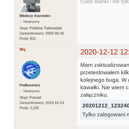
Cuda wianki i nie tyl
Młodszy Atarowiec
Nieaktywny
Skąd:
Piotrków Trybunalski
Zarejestrowany:
2003-06-26
Posty:
831
Mq
2020-12-12 12
Mam zaktualizowaną 
przetestowałem kilk
kolejnego buga. W g
Podkasetarz
kawałki. Nie wiem c
Nieaktywny
załączniku.
Skąd:
Poznań
Zarejestrowany:
2016-10-13
20201212_123240
Posty:
3,235
Tylko zalogowani m