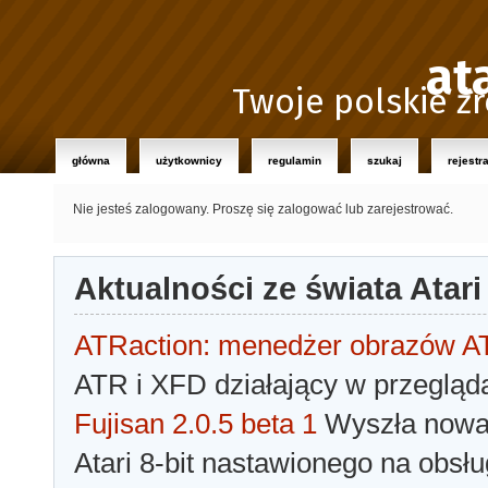
at
Twoje polskie źr
główna
użytkownicy
regulamin
szukaj
rejestr
Nie jesteś zalogowany.
Proszę się zalogować lub zarejestrować.
Aktualności ze świata Atari
ATRaction: menedżer obrazów 
ATR i XFD działający w przegląda
Fujisan 2.0.5 beta 1
Wyszła nowa 
Atari 8-bit nastawionego na obsłu