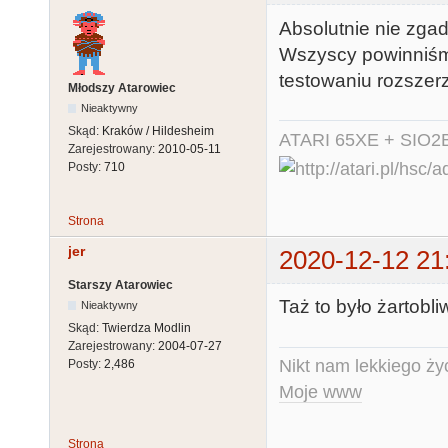
Absolutnie nie zg
Wszyscy powinniśmy
testowaniu rozszer
Młodszy Atarowiec
Nieaktywny
Skąd:
Kraków / Hildesheim
ATARI 65XE + SIO2
Zarejestrowany:
2010-05-11
Posty:
710
Strona
jer
2020-12-12 21
Starszy Atarowiec
Taż to było żartobli
Nieaktywny
Skąd:
Twierdza Modlin
Zarejestrowany:
2004-07-27
Nikt nam lekkiego życ
Posty:
2,486
Moje www
Strona