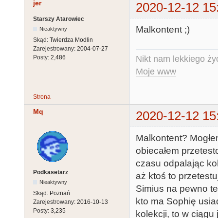
jer
2020-12-12 15
Starszy Atarowiec
Malkontent ;)
Nieaktywny
Skąd:
Twierdza Modlin
Zarejestrowany:
2004-07-27
Nikt nam lekkiego życ
Posty:
2,486
Moje www
Strona
Mq
2020-12-12 15
Malkontent? Mogłem 
obiecałem przetesto
czasu odpalając kol
Podkasetarz
aż ktoś to przetest
Nieaktywny
Simius na pewno te
Skąd:
Poznań
kto ma Sophię usiad
Zarejestrowany:
2016-10-13
Posty:
3,235
kolekcji, to w cią