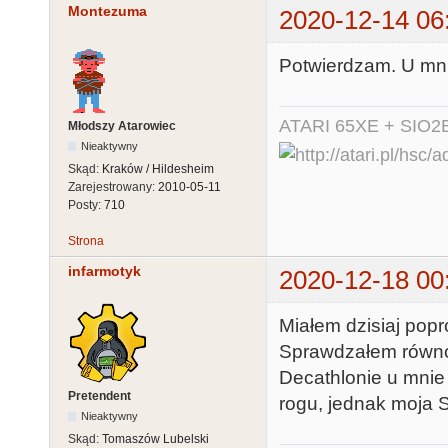
Montezuma
2020-12-14 06
Potwierdzam. U mni
ATARI 65XE + SIO2
Młodszy Atarowiec
Nieaktywny
Skąd:
Kraków / Hildesheim
Zarejestrowany:
2010-05-11
Posty:
710
Strona
infarmotyk
2020-12-18 00
Miałem dzisiaj popr
Sprawdzałem równoc
Decathlonie u mnie
Pretendent
rogu, jednak moja 
Nieaktywny
Skąd:
Tomaszów Lubelski