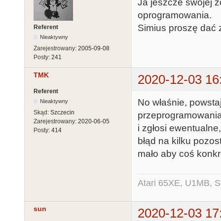
Ja jeszcze swojej 
oprogramowania.
Simius proszę dać z
Referent
Nieaktywny
Zarejestrowany:
2005-09-08
Posty:
241
TMK
2020-12-03 16
Referent
No właśnie, powsta
Nieaktywny
Skąd:
Szczecin
przeprogramowania 
Zarejestrowany:
2020-06-05
i zgłosi ewentualn
Posty:
414
błąd na kilku pozos
mało aby coś konkre
Atari 65XE, U1MB, 
sun
2020-12-03 17