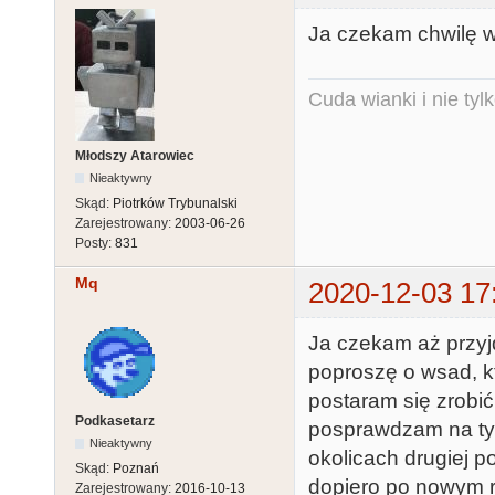
Ja czekam chwilę wo
Cuda wianki i nie tyl
Młodszy Atarowiec
Nieaktywny
Skąd:
Piotrków Trybunalski
Zarejestrowany:
2003-06-26
Posty:
831
Mq
2020-12-03 17
Ja czekam aż przyjd
poproszę o wsad, k
postaram się zrobić 
Podkasetarz
posprawdzam na tyle
Nieaktywny
okolicach drugiej p
Skąd:
Poznań
dopiero po nowym r
Zarejestrowany:
2016-10-13