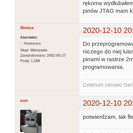
rękoma wydłubałem 
pinów JTAG mam ko
Simius
2020-12-10 20
Atarowiec
Do przeprogramowan
Nieaktywny
Skąd:
Warszawa
niczego do niej lu
Zarejestrowany:
2002-05-27
pinami w rastrze 2
Posty:
1,268
programowania.
Ceterum censeo Ger
sun
2020-12-10 20
potwierdzam, tak f