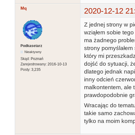
Mq
2020-12-12 21
Z jednej strony w pi
wziąłem sobie tego 
ma żadnego problemu
Podkasetarz
strony pomyślałem s
Nieaktywny
który mi przeszkadz
Skąd:
Poznań
dojść do sytuacji,
Zarejestrowany:
2016-10-13
Posty:
3,235
dlatego jednak nap
inny odcień czerwo
malkontentem, ale 
prawdopodobnie gra
Wracając do tematu,
takie samo zachowa
tylko na moim kompu