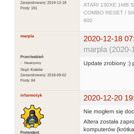
Zarejestrowany:
2019-12-18
ATARI 130XE 1MB So
Posty:
161
COMBO RESET / SIO2
600
marpla
2020-12-18 07
marpla (2020-
Przechodzień
Update zrobiony :) p
Nieaktywny
Skąd:
Kraków
Zarejestrowany:
2018-09-02
Posty:
84
infarmotyk
2020-12-20 19
Nie mogłem się doc
Altera została za
komputerów (krótka
Pretendent