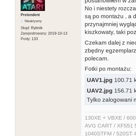
postanowiłem w za
No i niestety rozcz
Pretendent
są po montażu , a d
Nieaktywny
przynajmniej wygląd
Skąd:
Rybnik
kiszkowaty, taki poz
Zarejestrowany:
2019-10-13
Posty:
133
Czekam dalej z niec
zbędny egzemplarz 
polecam.
Fotki po montażu:
UAV1.jpg
100.71 kb
UAV2.jpg
156.71 kb
Tylko zalogowani m
130XE + VBXE / 600
AVG CART / XF551 5.2
1040STFM / 520ST 