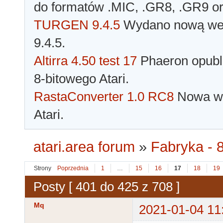
do formatów .MIC, .GR8, .GR9 o
TURGEN 9.4.5
Wydano nową wer
9.4.5.
Altirra 4.50 test 17
Phaeron opubli
8-bitowego Atari.
RastaConverter 1.0 RC8
Nowa wer
Atari.
atari.area forum
»
Fabryka - 8
Strony
Poprzednia
1
…
15
16
17
18
19
Posty [ 401 do 425 z 708 ]
Mq
2021-01-04 11