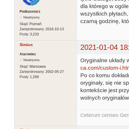
dla którego w ogól
Podkasetarz
wszystkich płytach
Nieaktywny
czarną godzinę, któr
Skąd:
Poznań
Zarejestrowany:
2016-10-13
Posty:
3,233
Simius
2021-01-04 18
Atarowiec
Oryginalne układy 
Nieaktywny
Skąd:
Warszawa
ca.com/custom-i.ht
Zarejestrowany:
2002-05-27
Po co komu dokładne
Posty:
1,268
oryginały, się nie 
kontekście jest prz
wolnych oryginałów
Ceterum censeo Ger