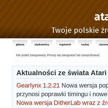
at
Twoje polskie źr
główna
użytkownicy
regulamin
szukaj
rejestr
Nie jesteś zalogowany.
Proszę się zalogować lub zarejestrować.
Aktualności ze świata Atari
Gearlynx 1.2.21
Nowa wersja popu
przynosi poprawki timingu i nowe
Nowa wersja DitherLab wraz z źr