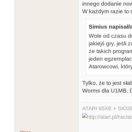
innego dodanie now
W każdym razie to n
Simius napisał/
Wole od czasu d
jakiejś gry, jeśl
że takich progra
jeden egzemplar
Atarowcowi, któr
Tylko, że to jest s
Worms dla U1MB, De
ATARI 65XE + SIO2