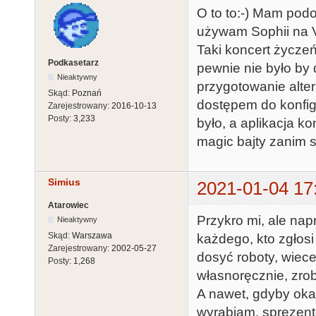
O to to:-) Mam pod
używam Sophii na V
Taki koncert życzeń
Podkasetarz
pewnie nie było by 
Nieaktywny
przygotowanie alte
Skąd:
Poznań
dostępem do konfigu
Zarejestrowany:
2016-10-13
Posty:
3,233
było, a aplikacja k
magic bajty zanim s
Simius
2021-01-04 17
Atarowiec
Przykro mi, ale na
Nieaktywny
Skąd:
Warszawa
każdego, kto zgłosi
Zarejestrowany:
2002-05-27
dosyć roboty, wiece
Posty:
1,268
własnoręcznie, zrobi
A nawet, gdyby okaz
wyrabiam, sprezent