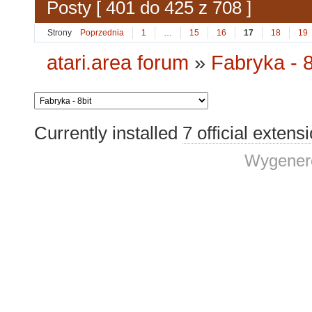
Posty [ 401 do 425 z 708 ]
Strony
Poprzednia
1
…
15
16
17
18
19
atari.area forum
»
Fabryka - 8
Currently installed
7 official extens
Wygenero