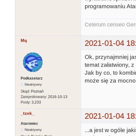
programowaniu Atar
Ceterum censeo Ger
Mq
2021-01-04 18
Ok, przynajmniej j
temat załatwiony, z
Jak by co, to komb
Podkasetarz
może się za mocno w
Nieaktywny
Skąd:
Poznań
Zarejestrowany:
2016-10-13
Posty:
3,233
_tzok_
2021-01-04 18
Atarowiec
...a jest w ogóle j
Nieaktywny