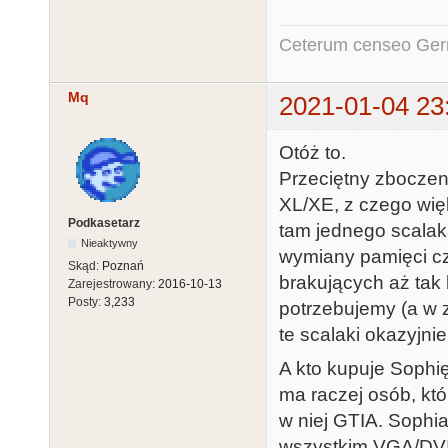
Ceterum censeo Ger
Mq
2021-01-04 23
Otóż to.
Przeciętny zboczeni
XL/XE, z czego więk
Podkasetarz
tam jednego scalak
Nieaktywny
wymiany pamięci cz
Skąd:
Poznań
brakujących aż tak
Zarejestrowany:
2016-10-13
Posty:
3,233
potrzebujemy (a w 
te scalaki okazyjnie,
A kto kupuje Sophię
ma raczej osób, które
w niej GTIA. Sophia 
wszystkim VGA/DVI) 