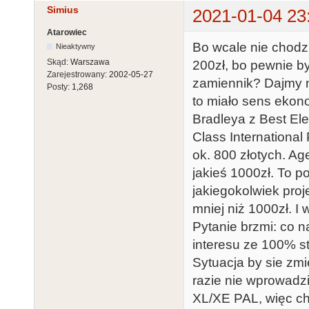
Simius
2021-01-04 23
Atarowiec
Bo wcale nie chodzi
Nieaktywny
Skąd:
Warszawa
200zł, bo pewnie by 
Zarejestrowany:
2002-05-27
zamiennik? Dajmy n
Posty:
1,268
to miało sens ekono
Bradleya z Best Ele
Class International
ok. 800 złotych. Ag
jakieś 1000zł. To 
jakiegokolwiek proj
mniej niż 1000zł. I
Pytanie brzmi: co 
interesu ze 100% s
Sytuacja by sie zmi
razie nie wprowadz
XL/XE PAL, więc ch