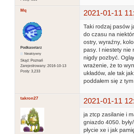
Mq
2021-01-11 11
Taki rodzaj pasów j
do czasu na niektór
ostry, wyraźny, kol
Podkasetarz
pasy. I niestety ni
Nieaktywny
nigdy pozbyć. Oglą
Skąd:
Poznań
wrażenie, że to wy
Zarejestrowany:
2016-10-13
Posty:
3,233
układów, ale tak ja
poddałem się z tym
takron27
2021-01-11 12
ja ztcp zasilanie i
gniazdo 4050. były
płycie xe i jak pa