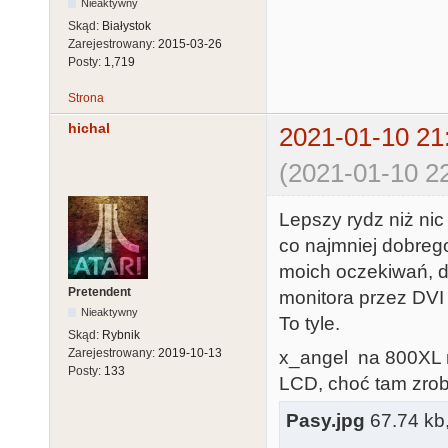
Nieaktywny
Skąd:
Białystok
Zarejestrowany:
2015-03-26
Posty:
1,719
Strona
hichal
2021-01-10 21
(2021-01-10 22
Lepszy rydz niż nic
co najmniej dobrego
moich oczekiwań, d
Pretendent
monitora przez DVI
Nieaktywny
To tyle.
Skąd:
Rybnik
Zarejestrowany:
2019-10-13
x_angel na 800XL 
Posty:
133
LCD, choć tam zrob
Pasy.jpg
67.74 kb,