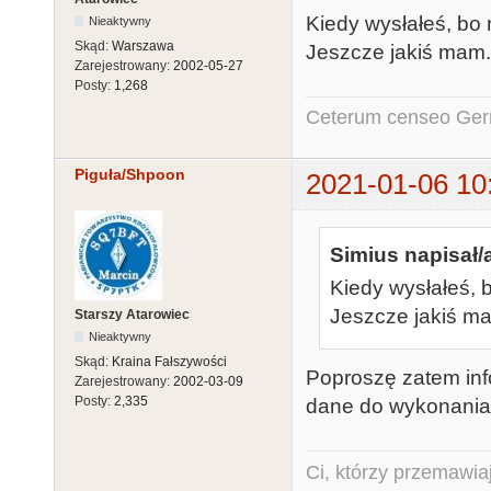
Kiedy wysłałeś, bo 
Nieaktywny
Skąd:
Warszawa
Jeszcze jakiś mam.
Zarejestrowany:
2002-05-27
Posty:
1,268
Ceterum censeo Ger
Piguła/Shpoon
2021-01-06 10
Simius napisał/
Kiedy wysłałeś, 
Jeszcze jakiś m
Starszy Atarowiec
Nieaktywny
Skąd:
Kraina Fałszywości
Poproszę zatem in
Zarejestrowany:
2002-03-09
Posty:
2,335
dane do wykonania
Ci, którzy przemawia