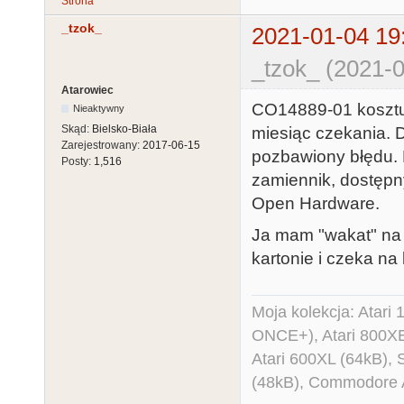
Strona
_tzok_
2021-01-04 19
_tzok_ (2021-0
Atarowiec
CO14889-01 kosztuj
Nieaktywny
Skąd:
Bielsko-Biała
miesiąc czekania. D
Zarejestrowany:
2017-06-15
pozbawiony błędu. M
Posty:
1,516
zamiennik, dostępny
Open Hardware.
Ja mam "wakat" na j
kartonie i czeka na
Moja kolekcja: Atar
ONCE+), Atari 800X
Atari 600XL (64kB)
(48kB), Commodore