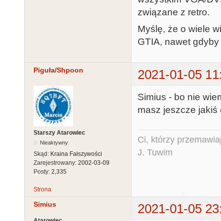
związane z retro.
Myślę, że o wiele w
GTIA, nawet gdyby 
Piguła/Shpoon
2021-01-05 11
Simius - bo nie wi
masz jeszcze jakiś
Starszy Atarowiec
Ci, którzy przemawia
Nieaktywny
J. Tuwim
Skąd:
Kraina Fałszywości
Zarejestrowany:
2002-03-09
Posty:
2,335
Strona
Simius
2021-01-05 23
Atarowiec