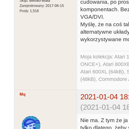
Skąd:
Bielsko-Biała
cudowania, po pros
Zarejestrowany:
2017-06-15
komponentach. Bez 
Posty:
1,516
VGA/DVI.
Myślę, że na coś t
alternatywne układ
wykorzystywane mo
Moja kolekcja: Atar
ONCE+), Atari 800X
Atari 600XL (64kB)
(48kB), Commodore
Mq
2021-01-04 18
(2021-01-04 18
Nie ma. Z tym że ja
tylko dlatego, żeby