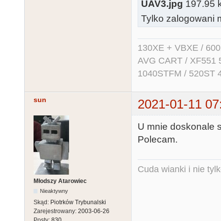
UAV3.jpg
197.95 kb
Tylko zalogowani m
130XE + VBXE / 600
AVG CART / XF551 5.2
1040STFM / 520ST 
sun
2021-01-11 07
U mnie doskonale sp
Polecam.
Cuda wianki i nie tyl
Młodszy Atarowiec
Nieaktywny
Skąd:
Piotrków Trybunalski
Zarejestrowany:
2003-06-26
Posty:
830