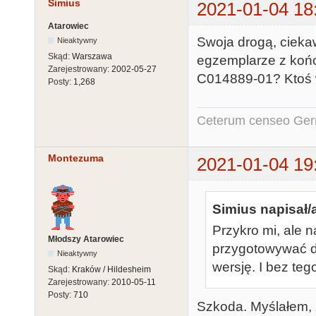
Simius
2021-01-04 18
Atarowiec
Swoja drogą, cieka
Nieaktywny
Skąd:
Warszawa
egzemplarze z końc
Zarejestrowany:
2002-05-27
C014889-01? Ktoś w
Posty:
1,268
Ceterum censeo Ger
Montezuma
2021-01-04 19
Simius napisał/
Przykro mi, ale 
Młodszy Atarowiec
przygotowywać dl
Nieaktywny
wersję. I bez teg
Skąd:
Kraków / Hildesheim
Zarejestrowany:
2010-05-11
Posty:
710
Szkoda. Myślałem, ż