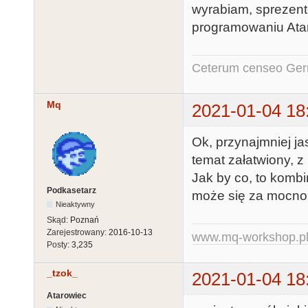
wyrabiam, sprezent
programowaniu Atar
Ceterum censeo Ger
Mq
2021-01-04 18
Ok, przynajmniej j
temat załatwiony, z
Jak by co, to komb
Podkasetarz
może się za mocno w
Nieaktywny
Skąd:
Poznań
Zarejestrowany:
2016-10-13
www.mq-workshop.p
Posty:
3,235
_tzok_
2021-01-04 18
Atarowiec