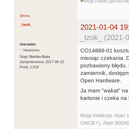
Strona
_tzok_
2021-01-04 19
_tzok_ (2021-0
Atarowiec
CO14889-01 kosztuj
Nieaktywny
Skąd:
Bielsko-Biała
miesiąc czekania. D
Zarejestrowany:
2017-06-15
pozbawiony błędu. M
Posty:
1,516
zamiennik, dostępny
Open Hardware.
Ja mam "wakat" na j
kartonie i czeka na
Moja kolekcja: Atar
ONCE+), Atari 800X