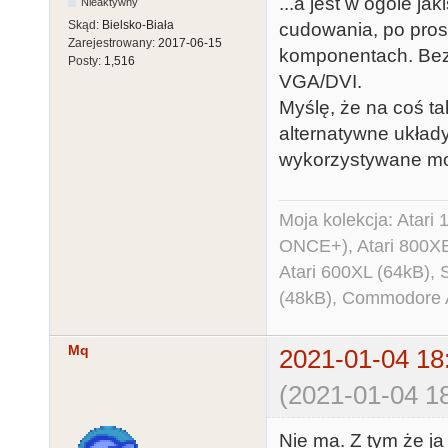
...a jest w ogóle j
Nieaktywny
Skąd:
Bielsko-Biała
cudowania, po pros
Zarejestrowany:
2017-06-15
komponentach. Bez 
Posty:
1,516
VGA/DVI.
Myślę, że na coś t
alternatywne układ
wykorzystywane mo
Moja kolekcja: Atar
ONCE+), Atari 800X
Atari 600XL (64kB)
(48kB), Commodore
Mq
2021-01-04 18
(2021-01-04 18
Nie ma. Z tym że ja