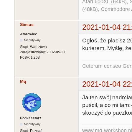
Atari 600XL (64kB)
(48kB), Commodore
Simius
2021-01-04 21
Atarowiec
Ogłoś, że płacisz 2
Nieaktywny
Skąd:
Warszawa
kurierem. Myślę, że
Zarejestrowany:
2002-05-27
Posty:
1,268
Ceterum censeo Ger
Mq
2021-01-04 22
Ja ten swój nadmia
puścił, a co mi tam
skoczyć do paczko
Podkasetarz
Nieaktywny
www.mq-workshop.p
Skąd:
Poznań