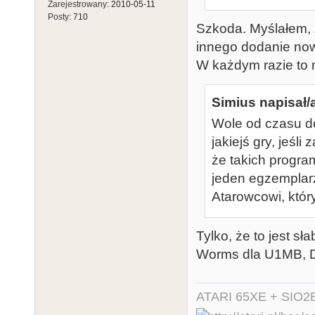
Zarejestrowany:
2010-05-11
Posty:
710
Szkoda. Myślałem, ż
innego dodanie now
W każdym razie to n
Simius napisał/
Wole od czasu d
jakiejś gry, jeśl
że takich progra
jeden egzemplar
Atarowcowi, któr
Tylko, że to jest s
Worms dla U1MB, De
ATARI 65XE + SIO2