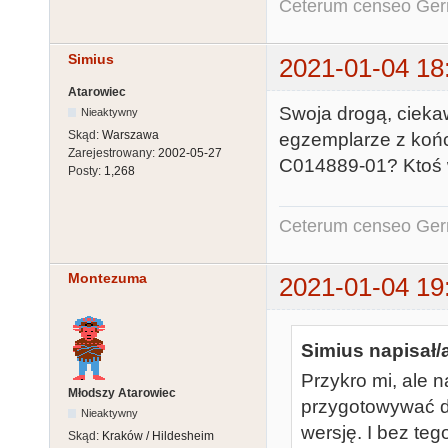
Ceterum censeo Ger
Simius
2021-01-04 18
Atarowiec
Swoja drogą, cieka
Nieaktywny
Skąd:
Warszawa
egzemplarze z końc
Zarejestrowany:
2002-05-27
C014889-01? Ktoś w
Posty:
1,268
Ceterum censeo Ger
Montezuma
2021-01-04 19
Simius napisał/
Przykro mi, ale 
Młodszy Atarowiec
przygotowywać dl
Nieaktywny
wersję. I bez teg
Skąd:
Kraków / Hildesheim