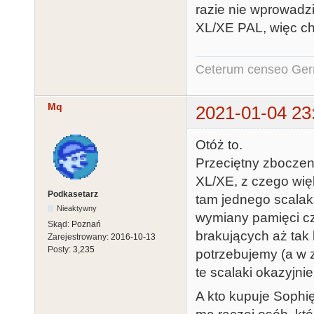
razie nie wprowadz
XL/XE PAL, więc ch
Ceterum censeo Ger
Mq
2021-01-04 23
Otóż to.
Przeciętny zboczeni
XL/XE, z czego więk
Podkasetarz
tam jednego scalak
Nieaktywny
wymiany pamięci cz
Skąd:
Poznań
brakujących aż tak
Zarejestrowany:
2016-10-13
Posty:
3,235
potrzebujemy (a w 
te scalaki okazyjnie,
A kto kupuje Sophię