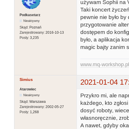
używam Sophii na V
Taki koncert życzeń
Podkasetarz
pewnie nie było by 
Nieaktywny
przygotowanie alte
Skąd:
Poznań
dostępem do konfigu
Zarejestrowany:
2016-10-13
Posty:
3,235
było, a aplikacja k
magic bajty zanim s
www.mq-workshop.p
Simius
2021-01-04 17
Atarowiec
Przykro mi, ale na
Nieaktywny
Skąd:
Warszawa
każdego, kto zgłosi
Zarejestrowany:
2002-05-27
dosyć roboty, wiece
Posty:
1,268
własnoręcznie, zrobi
A nawet, gdyby okaz