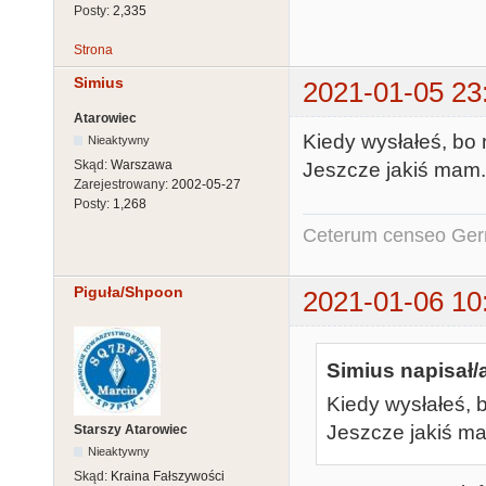
Posty:
2,335
Strona
Simius
2021-01-05 23
Atarowiec
Kiedy wysłałeś, bo 
Nieaktywny
Skąd:
Warszawa
Jeszcze jakiś mam.
Zarejestrowany:
2002-05-27
Posty:
1,268
Ceterum censeo Ger
Piguła/Shpoon
2021-01-06 10
Simius napisał/
Kiedy wysłałeś, 
Jeszcze jakiś m
Starszy Atarowiec
Nieaktywny
Skąd:
Kraina Fałszywości