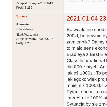
Zarejestrowany:
2016-10-13
Posty:
3,235
Simius
2021-01-04 23
Atarowiec
Bo wcale nie chodzi
Nieaktywny
Skąd:
Warszawa
200zł, bo pewnie by 
Zarejestrowany:
2002-05-27
zamiennik? Dajmy n
Posty:
1,268
to miało sens ekono
Bradleya z Best Ele
Class International
ok. 800 złotych. Ag
jakieś 1000zł. To 
jakiegokolwiek proj
mniej niż 1000zł. I
Pytanie brzmi: co 
interesu ze 100% s
Sytuacja by sie zmi