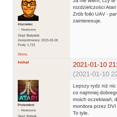
Ja nie wiem, czy te
rozdzielczości Atar
Zrób fotki UAV - p
zainteresuje.
Atarowiec
Nieaktywny
Skąd:
Białystok
Zarejestrowany:
2015-03-26
Posty:
1,721
Strona
hichal
2021-01-10 21
(2021-01-10 22
Lepszy rydz niż nic
co najmniej dobrego
moich oczekiwań, d
Pretendent
monitora przez DVI
Nieaktywny
To tyle.
Skąd:
Rybnik