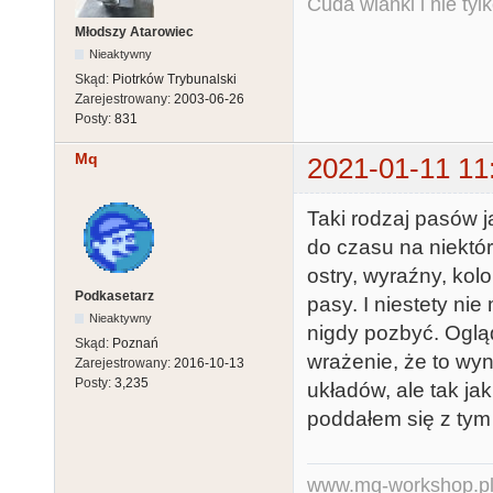
Cuda wianki i nie tyl
Młodszy Atarowiec
Nieaktywny
Skąd:
Piotrków Trybunalski
Zarejestrowany:
2003-06-26
Posty:
831
Mq
2021-01-11 11
Taki rodzaj pasów j
do czasu na niektór
ostry, wyraźny, kol
Podkasetarz
pasy. I niestety ni
Nieaktywny
nigdy pozbyć. Oglą
Skąd:
Poznań
wrażenie, że to wy
Zarejestrowany:
2016-10-13
Posty:
3,235
układów, ale tak ja
poddałem się z tym
www.mq-workshop.p