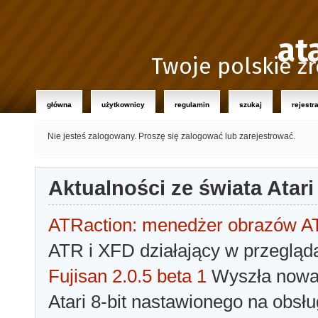
at
Twoje polskie źr
główna
użytkownicy
regulamin
szukaj
rejestr
Nie jesteś zalogowany.
Proszę się zalogować lub zarejestrować.
Aktualności ze świata Atari
ATRaction: menedżer obrazów 
ATR i XFD działający w przegląda
Fujisan 2.0.5 beta 1
Wyszła nowa 
Atari 8-bit nastawionego na obsłu