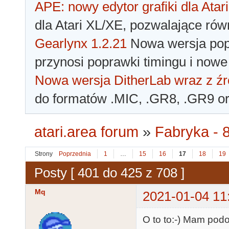
APE: nowy edytor grafiki dla Atari
dla Atari XL/XE, pozwalające rów
Gearlynx 1.2.21
Nowa wersja popu
przynosi poprawki timingu i nowe
Nowa wersja DitherLab wraz z źr
do formatów .MIC, .GR8, .GR9 o
atari.area forum
»
Fabryka - 8
Strony
Poprzednia
1
…
15
16
17
18
19
Posty [ 401 do 425 z 708 ]
Mq
2021-01-04 11
O to to:-) Mam pod