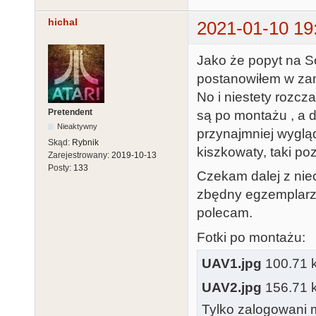
hichal
2021-01-10 19
Jako że popyt na So
postanowiłem w za
No i niestety rozcz
Pretendent
są po montażu , a d
Nieaktywny
przynajmniej wygląd
Skąd:
Rybnik
kiszkowaty, taki poz
Zarejestrowany:
2019-10-13
Posty:
133
Czekam dalej z niec
zbędny egzemplarz 
polecam.
Fotki po montażu:
UAV1.jpg
100.71 kb
UAV2.jpg
156.71 kb
Tylko zalogowani m