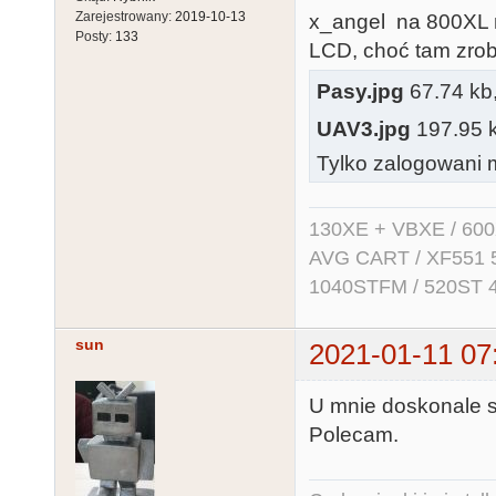
Zarejestrowany:
2019-10-13
x_angel na 800XL 
Posty:
133
LCD, choć tam zrob
Pasy.jpg
67.74 kb,
UAV3.jpg
197.95 kb
Tylko zalogowani m
130XE + VBXE / 600
AVG CART / XF551 5.2
1040STFM / 520ST 
sun
2021-01-11 07
U mnie doskonale sp
Polecam.