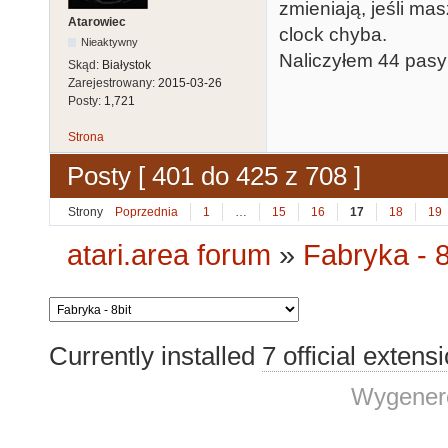
zmieniają, jeśli m
Atarowiec
clock chyba.
Nieaktywny
Naliczyłem 44 pasy 
Skąd:
Białystok
Zarejestrowany:
2015-03-26
Posty:
1,721
Strona
Posty [ 401 do 425 z 708 ]
Strony
Poprzednia
1
…
15
16
17
18
19
atari.area forum
»
Fabryka - 8
Currently installed
7 official extens
Wygenero