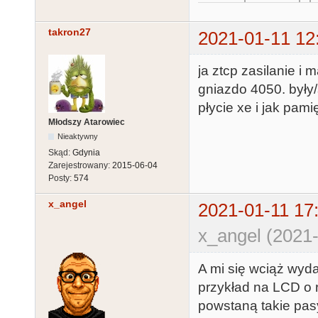
takron27
2021-01-11 12
ja ztcp zasilanie i
gniazdo 4050. były
płycie xe i jak pa
Młodszy Atarowiec
Nieaktywny
Skąd:
Gdynia
Zarejestrowany:
2015-06-04
Posty:
574
x_angel
2021-01-11 17
x_angel (2021-
A mi się wciąż wyda
przykład na LCD o 
powstaną takie pasy