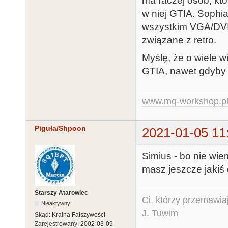
ma raczej osób, które
w niej GTIA. Sophia 
wszystkim VGA/DVI) 
związane z retro.
Myślę, że o wiele w
GTIA, nawet gdyby 
www.mq-workshop.p
Piguła/Shpoon
2021-01-05 11
Simius - bo nie wi
masz jeszcze jakiś
Starszy Atarowiec
Ci, którzy przemawia
Nieaktywny
J. Tuwim
Skąd:
Kraina Fałszywości
Zarejestrowany:
2002-03-09