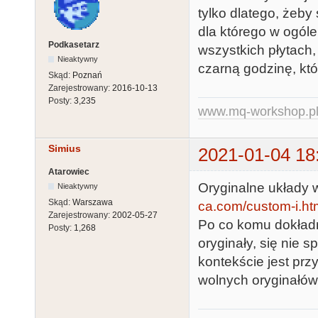
tylko dlatego, żeby
dla którego w ogól
Podkasetarz
wszystkich płytach
Nieaktywny
czarną godzinę, któr
Skąd:
Poznań
Zarejestrowany:
2016-10-13
Posty:
3,235
www.mq-workshop.p
Simius
2021-01-04 18
Atarowiec
Oryginalne układy 
Nieaktywny
Skąd:
Warszawa
ca.com/custom-i.ht
Zarejestrowany:
2002-05-27
Po co komu dokładne
Posty:
1,268
oryginały, się nie 
kontekście jest prz
wolnych oryginałów