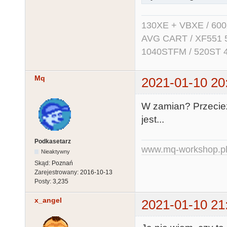
130XE + VBXE / 600
AVG CART / XF551 5.2
1040STFM / 520ST 
Mq
2021-01-10 20
W zamian? Przecież
jest...
Podkasetarz
www.mq-workshop.p
Nieaktywny
Skąd:
Poznań
Zarejestrowany:
2016-10-13
Posty:
3,235
x_angel
2021-01-10 21