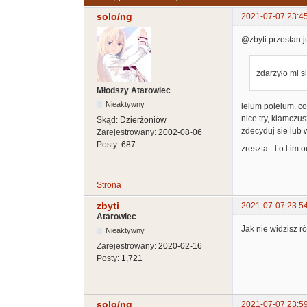
solo/ng
2021-07-07 23:4
@zbyti przestan j
zdarzyło mi s
Młodszy Atarowiec
Nieaktywny
lelum polelum. co
nice try, klamczu
Skąd:
Dzierżoniów
zdecyduj sie lub w
Zarejestrowany:
2002-08-06
Posty:
687
zreszta - l o l im o
Strona
zbyti
2021-07-07 23:5
Atarowiec
Jak nie widzisz r
Nieaktywny
Zarejestrowany:
2020-02-16
Posty:
1,721
solo/ng
2021-07-07 23:5