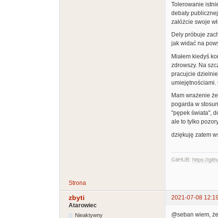
Tolerowanie istni
debaty publicznej
załóżcie swoje wł
Dely próbuje zach
jak widać na powy
Miałem kiedyś kon
zdrowszy. Na szcz
pracujcie dzielnie
umiejętnościami.
Mam wrażenie że c
pogarda w stosunku
"pępek świata", d
ale to tylko pozor
dziękuję zatem ws
GitHUB:
https://git
Strona
zbyti
2021-07-08 12:1
Atarowiec
@seban wiem, że 
Nieaktywny