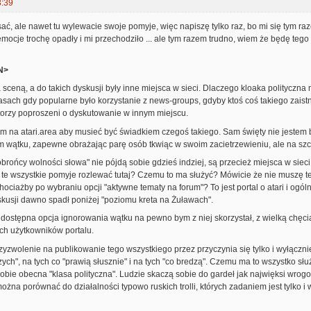
3:39
sać, ale nawet tu wylewacie swoje pomyje, więc napiszę tylko raz, bo mi się tym raz
ocje trochę opadły i mi przechodziło ... ale tym razem trudno, wiem że będę tego ż
N>
 sceną, a do takich dyskusji były inne miejsca w sieci. Dlaczego kloaka polityczna m
sach gdy popularne było korzystanie z news-groups, gdyby ktoś coś takiego zaistni
torzy poproszeni o dyskutowanie w innym miejscu.
am na atari.area aby musieć być świadkiem czegoś takiego. Sam święty nie jestem
ym wątku, zapewne obrażając parę osób tkwiąc w swoim zacietrzewieniu, ale na sz
rońcy wolności słowa" nie pójdą sobie gdzieś indziej, są przecież miejsca w siec
y te wszystkie pomyje rozlewać tutaj? Czemu to ma służyć? Mówicie że nie muszę teg
ociażby po wybraniu opcji "aktywne tematy na forum"? To jest portal o atari i ogóln
kusji dawno spadł poniżej "poziomu kreta na Żuławach".
 dostępna opcja ignorowania wątku na pewno bym z niej skorzystał, z wielką chęci
ch użytkowników portalu.
zwolenie na publikowanie tego wszystkiego przez przyczynia się tylko i wyłącznie
szych", na tych co "prawią słusznie" i na tych "co bredzą". Czemu ma to wszystko sł
obie obecna "klasa polityczna". Ludzie skaczą sobie do gardeł jak najwięksi wrogow
ożna porównać do działalności typowo ruskich trolli, których zadaniem jest tylko i 