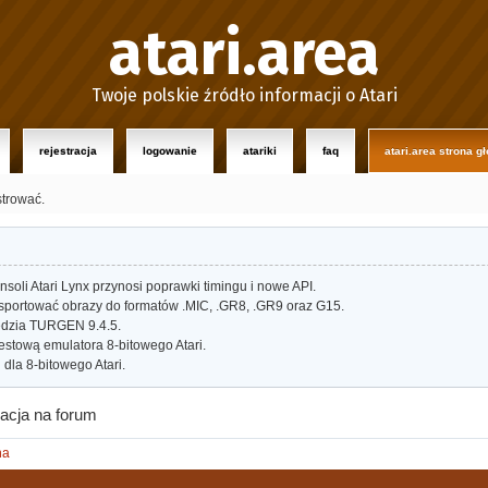
atari.area
Twoje polskie źródło informacji o Atari
rejestracja
logowanie
atariki
faq
atari.area strona g
strować.
oli Atari Lynx przynosi poprawki timingu i nowe API.
portować obrazy do formatów .MIC, .GR8, .GR9 oraz G15.
dzia TURGEN 9.4.5.
estową emulatora 8-bitowego Atari.
dla 8-bitowego Atari.
acja na forum
na