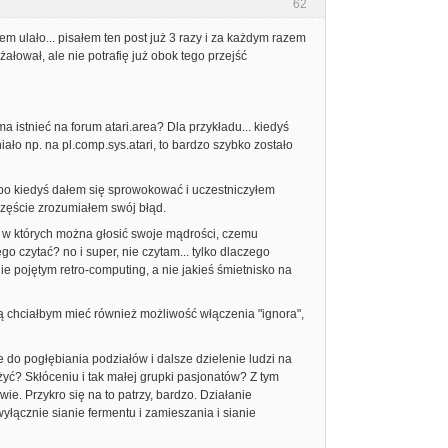
62
em ulało... pisałem ten post już 3 razy i za każdym razem
ałował, ale nie potrafię już obok tego przejść
a istnieć na forum atari.area? Dla przykładu... kiedyś
ało np. na pl.comp.sys.atari, to bardzo szybko zostało
 bo kiedyś dałem się sprowokować i uczestniczyłem
częście zrozumiałem swój błąd.
i w których można głosić swoje mądrości, czemu
o czytać? no i super, nie czytam... tylko dlaczego
ie pojętym retro-computing, a nie jakieś śmietnisko na
ą chciałbym mieć również możliwość włączenia "ignora",
 do pogłębiania podziałów i dalsze dzielenie ludzi na
użyć? Skłóceniu i tak małej grupki pasjonatów? Z tym
ie. Przykro się na to patrzy, bardzo. Działanie
wyłącznie sianie fermentu i zamieszania i sianie