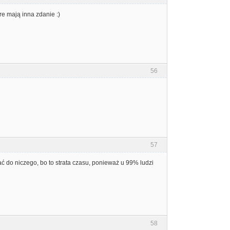
re mają inna zdanie :)
56
57
ać do niczego, bo to strata czasu, ponieważ u 99% ludzi
58