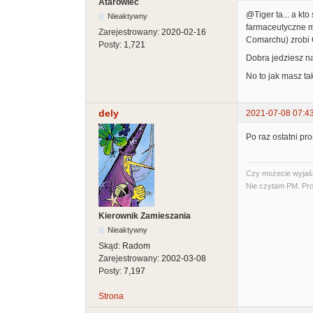
Atarowiec
@Tiger ta... a kt
Nieaktywny
farmaceutyczne m
Zarejestrowany:
2020-02-16
Comarchu) zrobi C
Posty:
1,721
Dobra jedziesz na
No to jak masz ta
dely
2021-07-08 07:4
Po raz ostatni pr
Czy możecie wyjaśni
Nie czytam PM. Pro
Kierownik Zamieszania
Nieaktywny
Skąd:
Radom
Zarejestrowany:
2002-03-08
Posty:
7,197
Strona