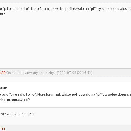
o "p i e r d o l o l o", ktore forum jak widze pofiltrowalo na "pi*". ty sobie dopisales
am?
0:30
Ostatnio edytowany przez zbyti (2021-07-08 00:16:41)
ał/a:
 bylo "p i e r d o l o l o", ktore forum jak widze pofiltrowalo na "pi*". ty sobie dopisa
akies przepraszam?
 się za "plebana" :P :D
7:11