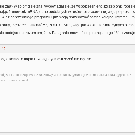
o się zna? @solo/ng się zna, wypowiadał się, że współcześnie to szczepionki robi si
ając framework mRNA, dane podobnych wirusów rozpracowane, więc po prostu wys
&P z poprzedniego programu i już mogą sprzedawać soft na kolejnej intratnej umow
 party, "będziecie słuchać AY, POKEY i SID", więc jak w okresie starożytnych olimpi
kie podejście to rozumiem, że w Bałaganie mówiłeś do potencjalnego 1% - szanuję 
3:42
oszę o koniec offtopiku. Następnych ostrzeżeń nie będzie.
ć, Stirlitz, dlaczego wasz służbowy adres stirlitz@rsha.gov.de ma aliasa justas@gru.su?
szę używać e-mail.