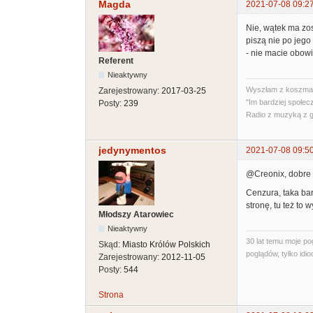
Magda
2021-07-08 09:2
Nie, wątek ma zos
piszą nie po jego
- nie macie obowi
Referent
Nieaktywny
Wyszłam z koszmar
Zarejestrowany:
2017-03-25
"Im bardziej społec
Posty:
239
Radio z muzyką z 
jedynymentos
2021-07-08 09:5
@Creonix, dobre
Cenzura, taka ba
stronę, tu też to wy
Młodszy Atarowiec
Nieaktywny
30 lat temu moje p
Skąd:
Miasto Królów Polskich
poglądów, tylko idioc
Zarejestrowany:
2012-11-05
Posty:
544
Strona