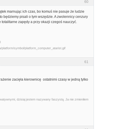
60
wątek marnując ich czas, bo komuś nie pasuje że ludzie
 to będziemy pisali o tym wszędzie. A zwolennicy cenzury
 totalitarne zapędy a przy okazji czegoś nauczyć.
l
61
żenie zacięła kierownicę ostatnimi czasy w jedną tylko
watywnymi, dzisiaj jestem nazywany faszystą. Ja nie zmieniłem