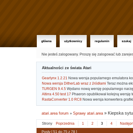
główna
użytkownicy
regulamin
szukaj
Nie jesteś zalogowany.
Proszę się zalogować lub zareje
Aktualności ze świata Atari
Gearlynx 1.2.21
Nowa wersja popularnego emulatora kons
Nowa wersja DitherLab wraz z źródłami
Teraz można eks
TURGEN 9.4.5
Wydano nową wersję popularnego narzę
Altirra 4.50 test 17
Phaeron opublikował kolejną wersję t
RastaConverter 1.0 RC8
Nowa wersja konwertera grafiki 
»
Kiepska sytu
atari.area forum
»
Sprawy atari.area
Strony
Poprzednia
1
2
3
4
Następ
Posty [ 51 do 75 z 78 ]