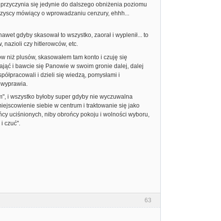
, przyczynia się jedynie do dalszego obniżenia poziomu
 wszyscy mówiący o wprowadzaniu cenzury, ehhh...
awet gdyby skasował to wszystko, zaorał i wyplenił... to
nazioli czy hitlerowców, etc.
ów niż plusów, skasowałem tam konto i czuję się
jąć i bawcie się Panowie w swoim gronie dalej, dalej
spółpracowali i dzieli się wiedzą, pomysłami i
 wyprawia.
em", i wszystko byłoby super gdyby nie wyczuwalna
Umiejscowienie siebie w centrum i traktowanie się jako
rońcy uciśnionych, niby obrońcy pokoju i wolności wyboru,
i czuć".
63