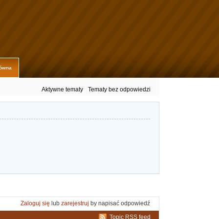
łówna
Aktywne tematy
Tematy bez odpowiedzi
Zaloguj się
lub
zarejestruj
by napisać odpowiedź
Topic RSS feed