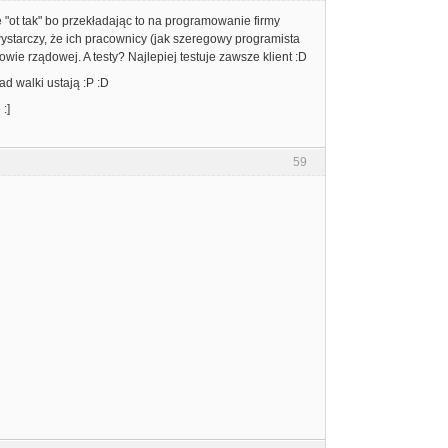
ę "ot tak" bo przekładając to na programowanie firmy
tarczy, że ich pracownicy (jak szeregowy programista
ie rządowej. A testy? Najlepiej testuje zawsze klient :D
ad walki ustają :P :D
:]
59