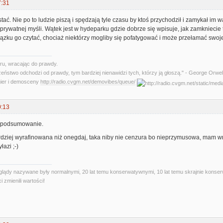
7:31
tać. Nie po to ludzie piszą i spędzają tyle czasu by ktoś przychodził i zamykał im 
 prywatnej myśli. Wątek jest w hydeparku gdzie dobrze się wpisuje, jak zamkniecie
ązku go czytać, chociaż niektórzy mogliby się pofatygować i może przełamać swoje
u, wracając do prawdy.
zeństwo odchodzi od prawdy, tym bardziej nienawidzi tych, którzy ją głoszą." - George Orwel
gier i demosceny
http://radio.cvgm.net/demovibes/queue/
0:13
 podsumowanie.
rdziej wyrafinowana niż onegdaj, taka niby nie cenzura bo nieprzymusowa, mam wra
łazi ;-)
oglądy nazywane były normalnymi, 20 lat temu konserwatywnymi, 10 lat temu skrajnie konser
i zmienili wartości!