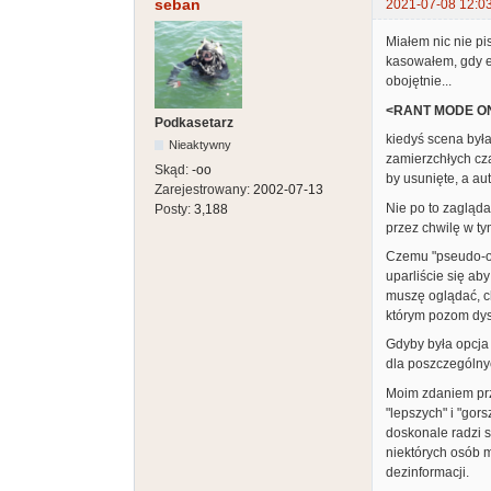
seban
2021-07-08 12:0
Miałem nic nie pi
kasowałem, gdy em
obojętnie...
<RANT MODE O
Podkasetarz
kiedyś scena była
Nieaktywny
zamierzchłych cza
Skąd:
-oo
by usunięte, a au
Zarejestrowany:
2002-07-13
Nie po to zagląd
Posty:
3,188
przez chwilę w t
Czemu "pseudo-ob
uparliście się ab
muszę oglądać, ch
którym pozom dys
Gdyby była opcja
dla poszczególny
Moim zdaniem przy
"lepszych" i "gor
doskonale radzi s
niektórych osób m
dezinformacji.