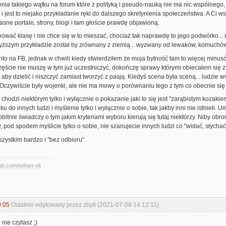
enia takiego wątku na forum które z polityką i pseudo-nauką nie ma nic wspólnego
 i jest to niejako przykładanie ręki do dalszego skretynienia społeczeństwa. A Ci
asne portale, strony, blogi i tam głoście prawdę objawioną.
ować klasę i nie chce się w to mieszać, chociaż tak naprawdę to jego podwórko... n
ższym przykładzie został by zrównany z ziemią... wyzwany od lewaków, komuchów, 
to na FB, jednak w chwili kiedy stwierdziłem że moja bytność tam to więcej minus
ęście nie muszę w tym już uczestniczyć, dokończę sprawy którymi obiecałem się za
 aby dzielić i niszczyć zamiast tworzyć z pasją. Kiedyś scena była sceną... ludzie w
 Oczywiście były wojenki, ale nie ma mowy o porównaniu tego z tym co obecnie się
hodzi niektórym tylko i wyłącznie o pokazanie jaki to się jest "zarąbistym kozaki
 do innych ludzi i myślenie tylko i wyłącznie o sobie, tak jakby inni nie istnieli. 
obitnie świadczy o tym jakim kryteriami wyboru kierują się tutaj niektórzy. Niby ob
y, pod spodem myślicie tylko o sobie, nie szanujecie innych ludzi co "widać, słychać 
zystkim bardzo i "bez odbioru".
hub.com/seban-slt
9:05
Ostatnio edytowany przez zbyti (2021-07-08 14:12:11)
nie czytasz ;)