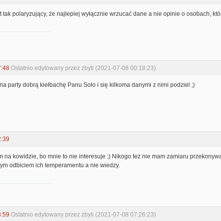
t tak polaryzujący, że najlepiej wyłącznie wrzucać dane a nie opinie o osobach, któ
7:48
Ostatnio edytowany przez zbyti (2021-07-08 00:18:23)
na party dobrą kiełbachę Panu Solo i się kilkoma danymi z nimi podziel ;)
2:39
am na kowidzie, bo mnie to nie interesuje ;) Nikogo też nie mam zamiaru przekonyw
anym odbiciem ich temperamentu a nie wiedzy.
3:59
Ostatnio edytowany przez zbyti (2021-07-08 07:26:23)