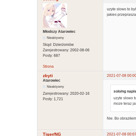
uzyte slowo to byl
jakies przeprasz
Młodszy Atarowiec
Nieaktywny
Skąd:
Dzierżoniów
Zarejestrowany:
2002-08-06
Posty:
687
Strona
zbyti
2021-07-08 00:0
Atarowiec
Nieaktywny
solo/ng napis
Zarejestrowany:
2020-02-16
uzyte slowo to
Posty:
1,721
moze teraz j
Nie. Bo obraziłem
Tiger/NG
2021-07-08 00:0