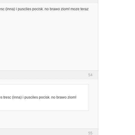
 tresc (inna) i pusciles pocisk. no brawo ziom! moze teraz
54
les tresc (inna) i pusciles pocisk. no brawo ziom!
55