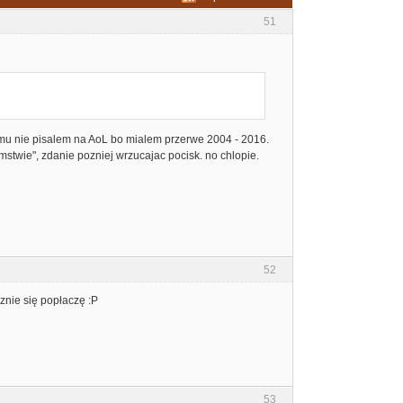
51
temu nie pisalem na AoL bo mialem przerwe 2004 - 2016.
mstwie", zdanie pozniej wrzucajac pocisk. no chlopie.
52
cznie się popłaczę :P
53