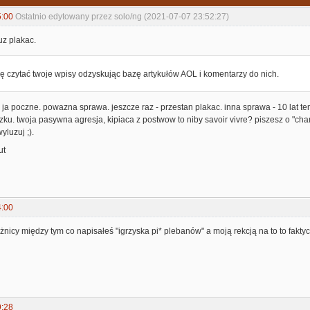
5:00
Ostatnio edytowany przez solo/ng (2021-07-07 23:52:27)
uz plakac.
ię czytać twoje wpisy odzyskując bazę artykułów AOL i komentarzy do nich.
 ja poczne. powazna sprawa. jeszcze raz - przestan plakac. inna sprawa - 10 lat 
szku. twoja pasywna agresja, kipiaca z postwow to niby savoir vivre? piszesz o "cha
yluzuj ;).
ut
4:00
óżnicy między tym co napisałeś "igrzyska pi* plebanów" a moją rekcją na to to fakty
9:28