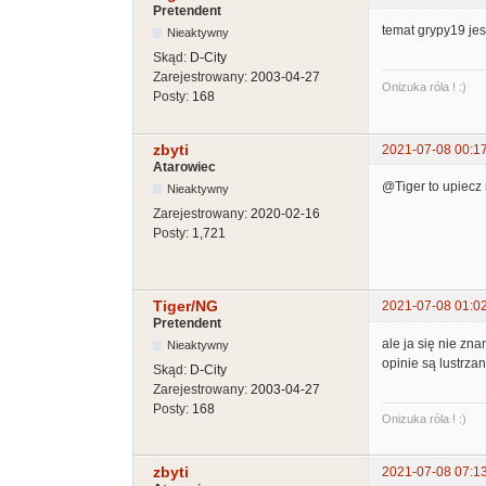
Pretendent
temat grypy19 jes
Nieaktywny
Skąd:
D-City
Zarejestrowany:
2003-04-27
Onizuka róla ! :)
Posty:
168
zbyti
2021-07-08 00:1
Atarowiec
@Tiger to upiecz 
Nieaktywny
Zarejestrowany:
2020-02-16
Posty:
1,721
Tiger/NG
2021-07-08 01:0
Pretendent
ale ja się nie zn
Nieaktywny
opinie są lustrz
Skąd:
D-City
Zarejestrowany:
2003-04-27
Posty:
168
Onizuka róla ! :)
zbyti
2021-07-08 07:1