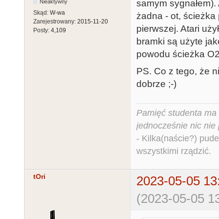
samym sygnałem). A 
Nieaktywny
Skąd:
W-wa
żadna - ot, ścieżka
Zarejestrowany:
2015-11-20
pierwszej. Atari uż
Posty:
4,109
bramki są użyte jak
powodu ścieżka O2 d
PS. Co z tego, że n
dobrze ;-)
Pamięć studenta ma c
jednocześnie nic nie
- Kilka(naście?) pude
wszystkimi rządzić.
tOri
2023-05-05 13
(2023-05-05 13