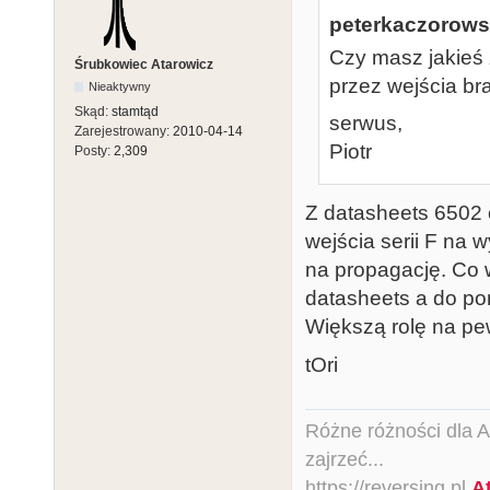
peterkaczorowsk
Czy masz jakieś 
Śrubkowiec Atarowicz
przez wejścia br
Nieaktywny
Skąd:
stamtąd
serwus,
Zarejestrowany:
2010-04-14
Piotr
Posty:
2,309
Z datasheets 6502 
wejścia serii F na 
na propagację. Co 
datasheets a do po
Większą rolę na pe
tOri
Różne różności dla Ata
zajrzeć...
https://reversing.pl
A