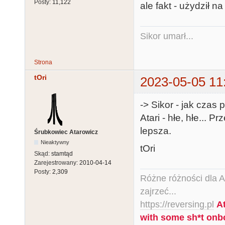
Posty:
11,122
ale fakt - użydził na
Sikor umarł...
Strona
tOri
2023-05-05 11
-> Sikor - jak czas
Atari - hłe, hłe... 
lepsza.
Śrubkowiec Atarowicz
Nieaktywny
tOri
Skąd:
stamtąd
Zarejestrowany:
2010-04-14
Posty:
2,309
Różne różności dla Ata
zajrzeć...
https://reversing.pl
A
with some sh*t onb