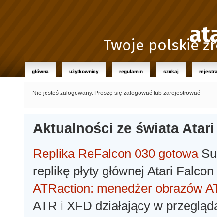
at
Twoje polskie źr
główna
użytkownicy
regulamin
szukaj
rejestr
Nie jesteś zalogowany.
Proszę się zalogować lub zarejestrować.
Aktualności ze świata Atari
Replika ReFalcon 030 gotowa
Sua
replikę płyty głównej Atari Falcon
ATRaction: menedżer obrazów 
ATR i XFD działający w przegląda