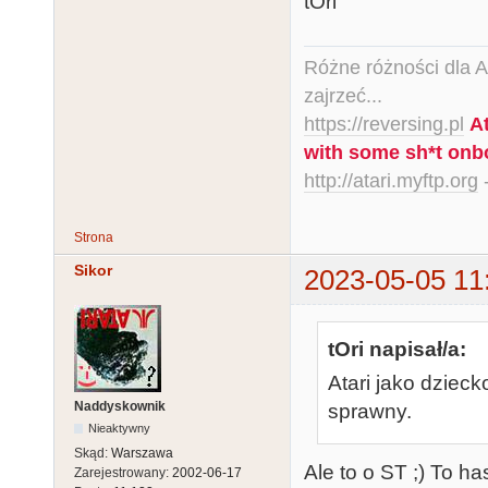
tOri
Różne różności dla Ata
zajrzeć...
https://reversing.pl
A
with some sh*t onb
http://atari.myftp.org
-
Strona
Sikor
2023-05-05 11
tOri napisał/a:
Atari jako dzieck
Naddyskownik
sprawny.
Nieaktywny
Skąd:
Warszawa
Ale to o ST ;) To h
Zarejestrowany:
2002-06-17