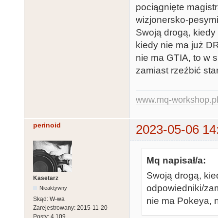
pociągnięte magistra
wizjonersko-pesymi
Swoją drogą, kiedy 
kiedy nie ma już D
nie ma GTIA, to w s
zamiast rzeźbić star
www.mq-workshop.p
perinoid
2023-05-06 14
Mq napisał/a:
Swoją drogą, kie
Kasetarz
odpowiedniki/zam
Nieaktywny
nie ma Pokeya, n
Skąd:
W-wa
Zarejestrowany:
2015-11-20
Posty:
4,109