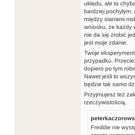
układu, ale to chyb
bardziej pochyłym,
między stanami nis
wniosku, że każdy 
nie da się zrobić je
jest moje zdanie.
Twoje eksperymenty
przypadku. Przecież
dopiero po tym rob
Nawet jeśli to wszy
będzie tak samo dz
Przyjmujesz też zał
rzeczywistością.
peterkaczorowsk
Freddie nie wyst