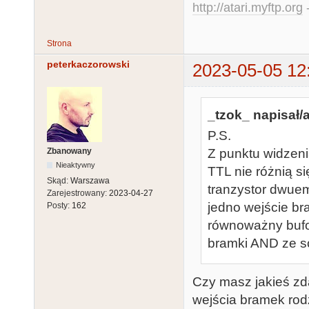
http://atari.myftp.org
-
Strona
peterkaczorowski
2023-05-05 12
_tzok_ napisał/a
P.S.
Zbanowany
Z punktu widzeni
Nieaktywny
TTL nie różnią s
Skąd:
Warszawa
tranzystor dwuem
Zarejestrowany:
2023-04-27
jedno wejście b
Posty:
162
równoważny bufor
bramki AND ze s
Czy masz jakieś zda
wejścia bramek rodz