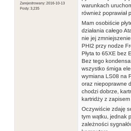
Zarejestrowany:
2016-10-13
warunkach uruchom
Posty:
3,235
również poprawiał pr
Mam osobiście płytę
działania całego At
nie jej zmniejszeni
PHI2 przy nodze F
Płyta to 65XE bez 
Bez tego kondensat
wszystko śmiga el
wymiana LS08 na F0
oraz niepoprawne d
chodzi dobrze, kar
kartridży z zapisem
Oczywiście zdaję so
tym wątku, jednak 
zależności sygnałó