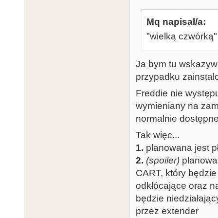
Mq napisał/a:
"wielką czwórką" 
Ja bym tu wskazywał
przypadku zainsta
Freddie nie występ
wymieniany na zami
normalnie dostępn
Tak więc...
1.
planowana jest p
2.
(spoiler)
planowan
CART, który będzie
odkłócające oraz na
będzie niedziałają
przez extender