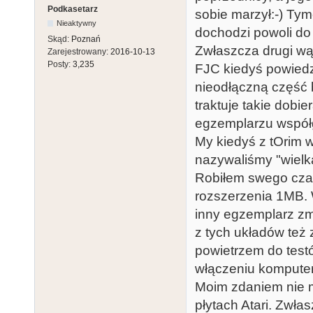
Podkasetarz
sobie marzył:-) Ty
Nieaktywny
dochodzi powoli do
Skąd:
Poznań
Zwłaszcza drugi wą
Zarejestrowany:
2016-10-13
Posty:
3,235
FJC kiedyś powiedzi
nieodłączną część
traktuje takie dobi
egzemplarzu współgr
My kiedyś z tOrim 
nazywaliśmy "wielką
Robiłem swego cza
rozszerzenia 1MB. 
inny egzemplarz zm
z tych układów też
powietrzem do test
włączeniu komputera
Moim zdaniem nie m
płytach Atari. Zwła