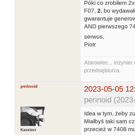
Póki co zrobiłem 
F07,
2.
bo wydawało
gwarantuje generow
AND pierwszego 7
serwus,
Piotr
Atarowiec... inżynier 
przedsiębiorca.
perinoid
2023-05-05 12
perinoid (2023
Idea w tym, żeby z
Miałbyś taki sam cz
przecież w 7408 mu
Kasetarz