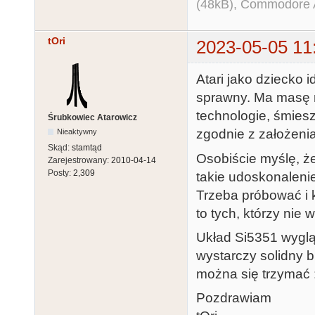
(48kB), Commodore
tOri
2023-05-05 11
Atari jako dziecko i
sprawny. Ma masę n
technologie, śmiesz
Śrubkowiec Atarowicz
zgodnie z założeni
Nieaktywny
Skąd:
stamtąd
Osobiście myślę, że 
Zarejestrowany:
2010-04-14
Posty:
2,309
takie udoskonaleni
Trzeba próbować i 
to tych, którzy nie w
Układ Si5351 wyglą
wystarczy solidny b
można się trzymać 
Pozdrawiam