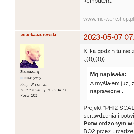
komputera.
www.mq-workshop.p
peterkaczorowski
2023-05-07 07
Kilka godzin tu nie
;)))))))))))
Zbanowany
Mq napisał/a:
Nieaktywny
A myślałem już, ż
Skąd:
Warszawa
naprawione...
Zarejestrowany:
2023-04-27
Posty:
162
Projekt "PHI2 SCALE
sprawdzenia i potwi
Potwierdzonym wn
BO2 przez urządzen