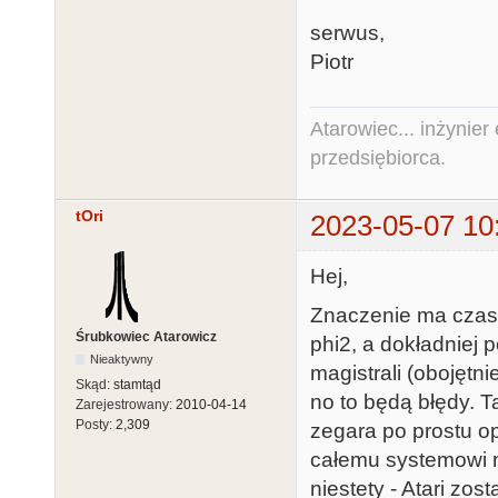
serwus,
Piotr
Atarowiec... inżynier 
przedsiębiorca.
tOri
2023-05-07 10
Hej,
Znaczenie ma czas
Śrubkowiec Atarowicz
phi2, a dokładniej 
Nieaktywny
magistrali (obojętn
Skąd:
stamtąd
no to będą błędy. T
Zarejestrowany:
2010-04-14
Posty:
2,309
zegara po prostu o
całemu systemowi n
niestety - Atari zos