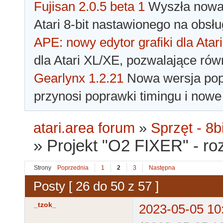
Fujisan 2.0.5 beta 1
Wyszła nowa 
Atari 8-bit nastawionego na obsłu
APE: nowy edytor grafiki dla Atari
dla Atari XL/XE, pozwalające rów
Gearlynx 1.2.21
Nowa wersja popu
przynosi poprawki timingu i nowe
atari.area forum
»
Sprzęt - 8bi
»
Projekt "O2 FIXER" - r
Strony
Poprzednia
1
2
3
Następna
Posty [ 26 do 50 z 57 ]
_tzok_
2023-05-05 10