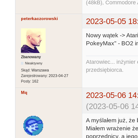
(48kB), Commodore
peterkaczorowski
2023-05-05 18
Nowy wątek -> Ata
PokeyMax" - BO2 in
Zbanowany
Atarowiec... inżynier 
Nieaktywny
przedsiębiorca.
Skąd:
Warszawa
Zarejestrowany:
2023-04-27
Posty:
162
Mq
2023-05-06 14
(2023-05-06 14
A myślałem już, że 
Miałem wrażenie że 
poprzednicy, a jeg