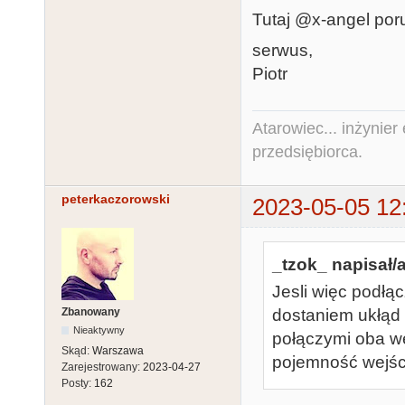
Tutaj @x-angel poru
serwus,
Piotr
Atarowiec... inżynier 
przedsiębiorca.
peterkaczorowski
2023-05-05 12
_tzok_ napisał/a
Jesli więc podłą
Zbanowany
dostaniem ukłąd 
Nieaktywny
połączymi oba w
Skąd:
Warszawa
pojemność wejśc
Zarejestrowany:
2023-04-27
Posty:
162