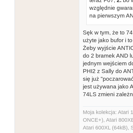
teraz F07,
2.
bo w
względnie gwara
na pierwszym A
Sęk w tym, że to 7
użyte jako bufor i t
Żeby wyjście ANTIC
do 2 bramek AND lu
jednym wejściem do
PHI2 z Sally do ANT
się już "poczarowa
jest używana jako 
74LS zmieni zależn
Moja kolekcja: Atar
ONCE+), Atari 800X
Atari 600XL (64kB)