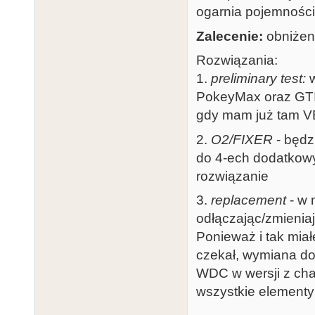
ogarnia pojemnośc
Zalecenie:
obniżeni
Rozwiązania:
1.
preliminary test:
w
PokeyMax oraz GTIA
gdy mam już tam VB
2.
O2/FIXER
- będz
do 4-ech dodatkowy
rozwiązanie
3.
replacement
- w 
odłączając/zmieniaj
Ponieważ i tak mia
czekał, wymiana d
WDC w wersji z ch
wszystkie elementy 