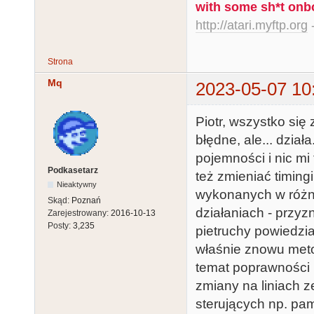
with some sh*t onb
http://atari.myftp.org
-
Strona
Mq
2023-05-07 10
Piotr, wszystko się
błędne, ale... dzi
pojemności i nic m
Podkasetarz
też zmieniać timin
Nieaktywny
wykonanych w różnyc
Skąd:
Poznań
działaniach - przyzn
Zarejestrowany:
2016-10-13
Posty:
3,235
pietruchy powiedzia
właśnie znowu meto
temat poprawności p
zmiany na liniach z
sterujących np. pa