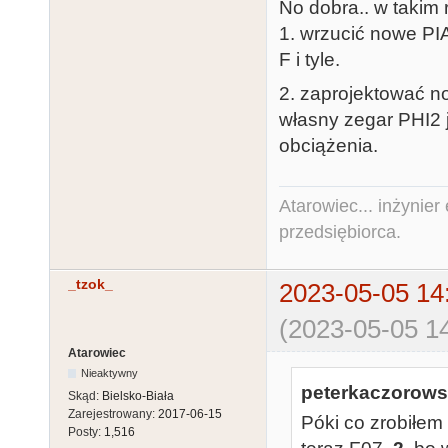
No dobra.. w takim 
1. wrzucić nowe PI
F i tyle.
2. zaprojektować no
własny zegar PHI2 
obciążenia.
Atarowiec... inżynier 
przedsiębiorca.
_tzok_
2023-05-05 14
(2023-05-05 14
Atarowiec
Nieaktywny
peterkaczorowsk
Skąd:
Bielsko-Biała
Zarejestrowany:
2017-06-15
Póki co zrobiłe
Posty:
1,516