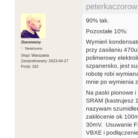
peterkaczorow
90% tak.
Pozostałe 10%:
Wymień kondensato
Zbanowany
przy zasilaniu 470u
Nieaktywny
Skąd:
Warszawa
polimerowy elektrol
Zarejestrowany:
2023-04-27
szpanersko, jest s
Posty:
162
robotę robi wymian
mnie po wymienia zn
Na paski pionowe i
SRAM (kastrujesz 
nazywam szumidłem 
zakłócenie ok 100m
30mV. Usuwanie Fr
VBXE i podłączenie