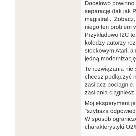
Docelowo powinno s
separację (tak ja
magistrali. Zobacz,
niego ten problem w 
Przykładowo I2C też
koledzy autorzy roz
stockowym Atari, a 
jedną modernizację
Te rozwiązania nie
chcesz podłączyć n
zasilacz pociągnie
zasilania ciągniesz
Mój eksperyment jed
"szybsza odpowiedź
W sposób ograniczon
charakterystyki O2