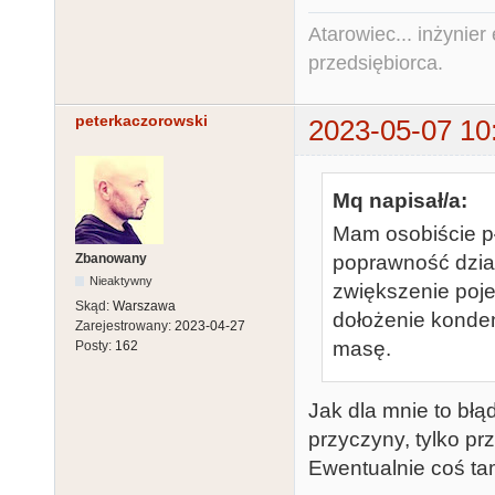
Atarowiec... inżynier 
przedsiębiorca.
peterkaczorowski
2023-05-07 10
Mq napisał/a:
Mam osobiście pły
Zbanowany
poprawność dział
Nieaktywny
zwiększenie pojem
Skąd:
Warszawa
dołożenie konde
Zarejestrowany:
2023-04-27
masę.
Posty:
162
Jak dla mnie to błą
przyczyny, tylko prz
Ewentualnie coś ta