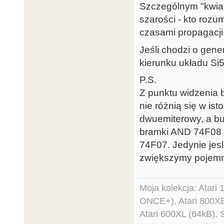
Szczególnym "kwiat
szarości - kto roz
czasami propagacji
Jeśli chodzi o gen
kierunku układu Si
P.S.
Z punktu widzenia 
nie różnią się w is
dwuemiterowy, a buf
bramki AND 74F08 
74F07. Jedynie jes
zwiększymy pojemn
Moja kolekcja: Atar
ONCE+), Atari 800X
Atari 600XL (64kB)