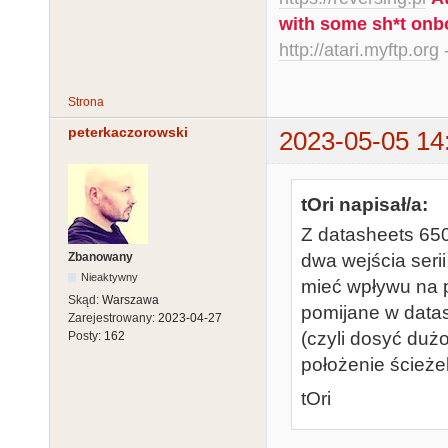
with some sh*t onb
http://atari.myftp.org
-
Strona
peterkaczorowski
2023-05-05 14
tOri napisał/a:
Z datasheets 650
Zbanowany
dwa wejścia seri
Nieaktywny
mieć wpływu na p
Skąd:
Warszawa
pomijane w data
Zarejestrowany:
2023-04-27
(czyli dosyć duż
Posty:
162
położenie ścież
tOri