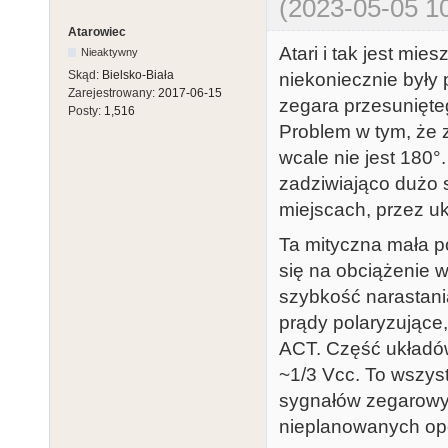
(2023-05-05 10
Atarowiec
Atari i tak jest mi
Nieaktywny
Skąd:
Bielsko-Biała
niekoniecznie był
Zarejestrowany:
2017-06-15
zegara przesunięteg
Posty:
1,516
Problem w tym, że 
wcale nie jest 180°
zadziwiająco dużo
miejscach, przez u
Ta mityczna mała p
się na obciążenie 
szybkość narastani
prądy polaryzujące,
ACT. Część układów 
~1/3 Vcc. To wszyst
sygnałów zegarowyc
nieplanowanych op