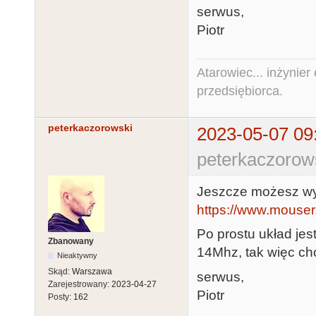
serwus,
Piotr
Atarowiec... inżynier 
przedsiębiorca.
peterkaczorowski
2023-05-07 09
peterkaczorow
Jeszcze możesz wy
https://www.mouse
Po prostu układ jes
Zbanowany
14Mhz, tak więc ch
Nieaktywny
Skąd:
Warszawa
serwus,
Zarejestrowany:
2023-04-27
Piotr
Posty:
162