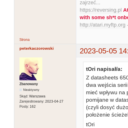
zajrzeć...
https://reversing.pl
A
with some sh*t onb
http://atari.myftp.org
-
Strona
peterkaczorowski
2023-05-05 14
tOri napisał/a:
Z datasheets 650
Zbanowany
dwa wejścia seri
Nieaktywny
mieć wpływu na p
Skąd:
Warszawa
pomijane w data
Zarejestrowany:
2023-04-27
(czyli dosyć duż
Posty:
162
położenie ścież
tOri