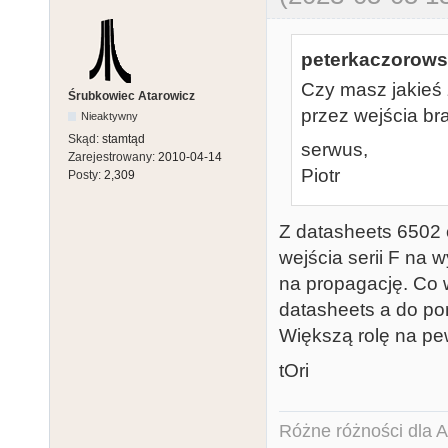
peterkaczorowsk
Czy masz jakieś 
Śrubkowiec Atarowicz
przez wejścia br
Nieaktywny
Skąd:
stamtąd
serwus,
Zarejestrowany:
2010-04-14
Piotr
Posty:
2,309
Z datasheets 6502 
wejścia serii F na 
na propagację. Co 
datasheets a do po
Większą rolę na pe
tOri
Różne różności dla Ata