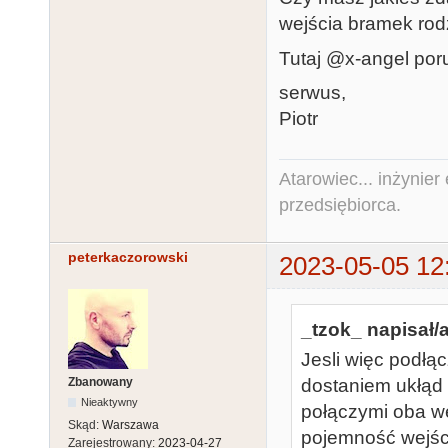
wejścia bramek rodz
Tutaj @x-angel poru
serwus,
Piotr
Atarowiec... inżynier 
przedsiębiorca.
peterkaczorowski
2023-05-05 12
_tzok_ napisał/a
Jesli więc podłą
Zbanowany
dostaniem ukłąd 
Nieaktywny
połączymi oba w
Skąd:
Warszawa
pojemność wejśc
Zarejestrowany:
2023-04-27