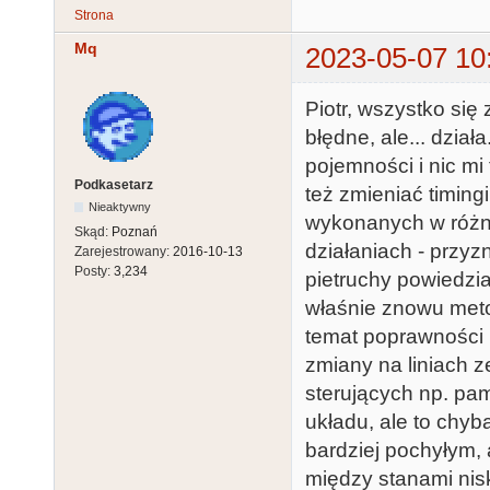
Strona
Mq
2023-05-07 10
Piotr, wszystko się
błędne, ale... dzi
pojemności i nic m
Podkasetarz
też zmieniać timin
Nieaktywny
wykonanych w różnyc
Skąd:
Poznań
działaniach - przyzn
Zarejestrowany:
2016-10-13
Posty:
3,234
pietruchy powiedzia
właśnie znowu meto
temat poprawności p
zmiany na liniach z
sterujących np. pa
układu, ale to chyb
bardziej pochyłym,
między stanami nis