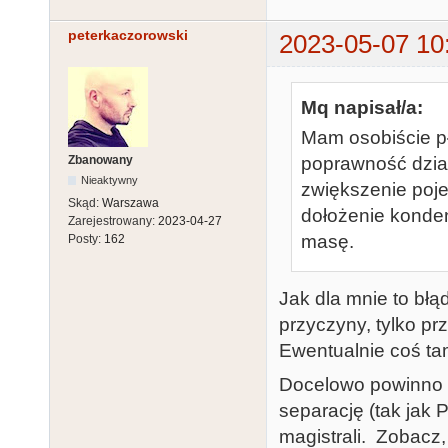
peterkaczorowski
2023-05-07 10
Mq napisał/a:
Mam osobiście pły
Zbanowany
poprawność dział
Nieaktywny
zwiększenie pojem
Skąd:
Warszawa
dołożenie konde
Zarejestrowany:
2023-04-27
masę.
Posty:
162
Jak dla mnie to błą
przyczyny, tylko prz
Ewentualnie coś ta
Docelowo powinno s
separację (tak ja
magistrali. Zobacz,