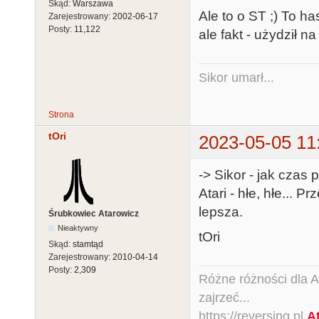
Skąd:
Warszawa
Ale to o ST ;) To h
Zarejestrowany:
2002-06-17
Posty:
11,122
ale fakt - użydził na
Sikor umarł...
Strona
tOri
2023-05-05 11
-> Sikor - jak czas
Atari - hłe, hłe... 
lepsza.
Śrubkowiec Atarowicz
Nieaktywny
tOri
Skąd:
stamtąd
Zarejestrowany:
2010-04-14
Posty:
2,309
Różne różności dla Ata
zajrzeć...
https://reversing.pl
A