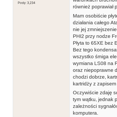
Posty:
3,234
również poprawiał pr
Mam osobiście płytę
działania całego At
nie jej zmniejszeni
PHI2 przy nodze F
Płyta to 65XE bez 
Bez tego kondensat
wszystko śmiga el
wymiana LS08 na F0
oraz niepoprawne d
chodzi dobrze, kar
kartridży z zapisem
Oczywiście zdaję so
tym wątku, jednak 
zależności sygnałó
komputera.