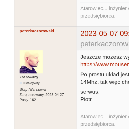
Atarowiec... inżynier 
przedsiębiorca.
peterkaczorowski
2023-05-07 09
peterkaczorow
Jeszcze możesz wy
https://www.mouse
Po prostu układ jes
Zbanowany
14Mhz, tak więc ch
Nieaktywny
Skąd:
Warszawa
serwus,
Zarejestrowany:
2023-04-27
Piotr
Posty:
162
Atarowiec... inżynier 
przedsiębiorca.