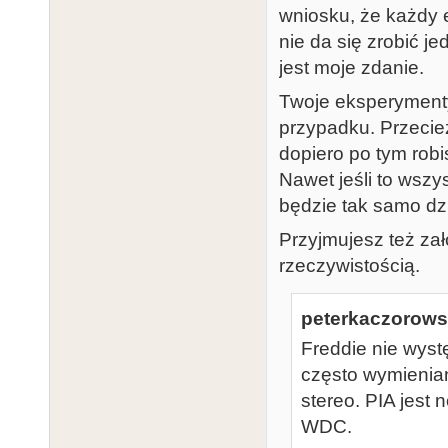
wniosku, że każdy 
nie da się zrobić je
jest moje zdanie.
Twoje eksperymenty
przypadku. Przecież
dopiero po tym rob
Nawet jeśli to wszy
będzie tak samo dz
Przyjmujesz też zał
rzeczywistością.
peterkaczorowsk
Freddie nie wyst
często wymienia
stereo. PIA jest
WDC.