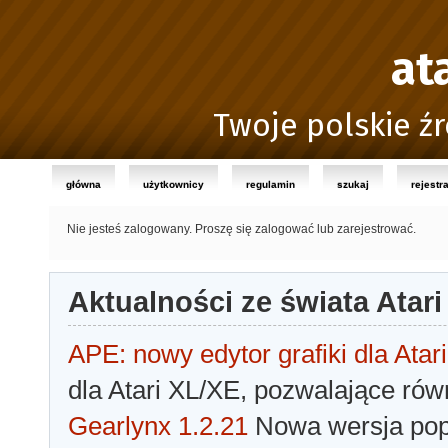
at
Twoje polskie źr
główna
użytkownicy
regulamin
szukaj
rejestr
Nie jesteś zalogowany.
Proszę się zalogować lub zarejestrować.
Aktualności ze świata Atari
APE: nowy edytor grafiki dla Atari
dla Atari XL/XE, pozwalające rów
Gearlynx 1.2.21
Nowa wersja popu