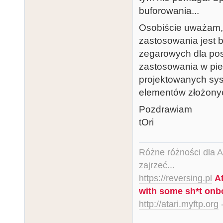
buforowania...
Osobiście uważam, 
zastosowania jest bu
zegarowych dla po
zastosowania w pie
projektowanych sy
elementów złożony
Pozdrawiam
tOri
Różne różności dla Ata
zajrzeć...
https://reversing.pl
A
with some sh*t onb
http://atari.myftp.org
-