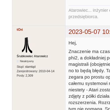
Atarowiec... inżynier 
przedsiębiorca.
tOri
2023-05-07 10
Hej,
Znaczenie ma czas
Śrubkowiec Atarowicz
phi2, a dokładniej 
Nieaktywny
magistrali (obojętn
Skąd:
stamtąd
no to będą błędy. T
Zarejestrowany:
2010-04-14
Posty:
2,309
zegara po prostu o
całemu systemowi n
niestety - Atari zos
zdjęty z półki dzia
rozszerzenia. Rozr
tym nie pomaga. Sp