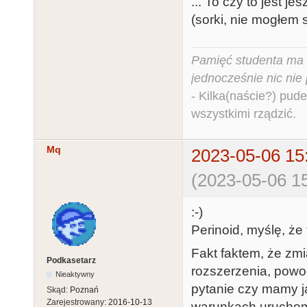
... To czy to jest jes
(sorki, nie mogłem 
Pamięć studenta ma c
jednocześnie nic nie
- Kilka(naście?) pude
wszystkimi rządzić.
Mq
2023-05-06 15
(2023-05-06 15
:-)
Perinoid, myślę, że 
Fakt faktem, że zmi
Podkasetarz
rozszerzenia, powo
Nieaktywny
pytanie czy mamy j
Skąd:
Poznań
Zarejestrowany:
2016-10-13
warunkach uruchom