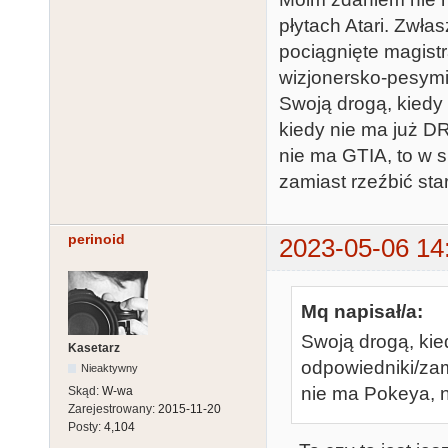
płytach Atari. Zwła
pociągnięte magistra
wizjonersko-pesymi
Swoją drogą, kiedy 
kiedy nie ma już D
nie ma GTIA, to w s
zamiast rzeźbić star
perinoid
2023-05-06 14
Mq napisał/a:
Swoją drogą, kie
Kasetarz
odpowiedniki/zam
Nieaktywny
nie ma Pokeya, n
Skąd:
W-wa
Zarejestrowany:
2015-11-20
Posty:
4,104