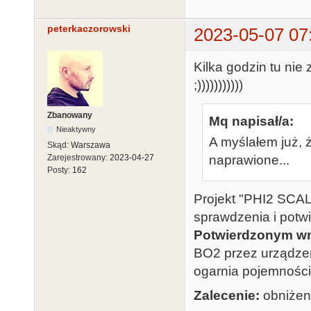
peterkaczorowski
2023-05-07 07
Kilka godzin tu nie
;)))))))))))
Zbanowany
Mq napisał/a:
Nieaktywny
A myślałem już, ż
Skąd:
Warszawa
naprawione...
Zarejestrowany:
2023-04-27
Posty:
162
Projekt "PHI2 SCALE
sprawdzenia i potwi
Potwierdzonym wn
BO2 przez urządzen
ogarnia pojemnośc
Zalecenie:
obniżeni