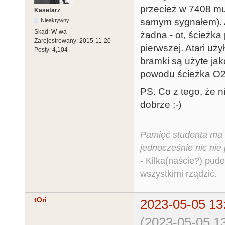
przecież w 7408 mu
Kasetarz
samym sygnałem). A 
Nieaktywny
Skąd:
W-wa
żadna - ot, ścieżka
Zarejestrowany:
2015-11-20
pierwszej. Atari uż
Posty:
4,104
bramki są użyte jak
powodu ścieżka O2 d
PS. Co z tego, że n
dobrze ;-)
Pamięć studenta ma c
jednocześnie nic nie
- Kilka(naście?) pude
wszystkimi rządzić.
tOri
2023-05-05 13
(2023-05-05 13