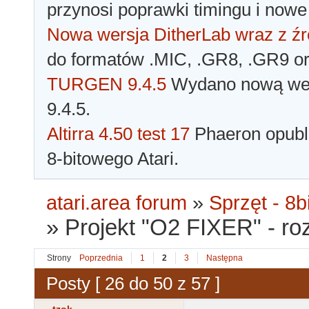
przynosi poprawki timingu i nowe
Nowa wersja DitherLab wraz z źr
do formatów .MIC, .GR8, .GR9 o
TURGEN 9.4.5
Wydano nową wer
9.4.5.
Altirra 4.50 test 17
Phaeron opubli
8-bitowego Atari.
atari.area forum
»
Sprzęt - 8bi
»
Projekt "O2 FIXER" - r
Strony
Poprzednia
1
2
3
Następna
Posty [ 26 do 50 z 57 ]