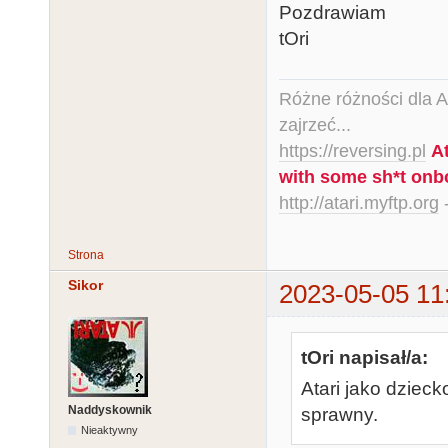
Pozdrawiam
tOri
Różne różności dla Ata
zajrzeć...
https://reversing.pl
A
with some sh*t onb
http://atari.myftp.org
-
Strona
Sikor
2023-05-05 11
tOri napisał/a:
Atari jako dzieck
Naddyskownik
sprawny.
Nieaktywny