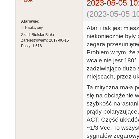
_tzok_
2023-05-05 10
(2023-05-05 10
Atarowiec
Atari i tak jest mi
Nieaktywny
Skąd:
Bielsko-Biała
niekoniecznie był
Zarejestrowany:
2017-06-15
zegara przesunięteg
Posty:
1,516
Problem w tym, że 
wcale nie jest 180°
zadziwiająco dużo
miejscach, przez u
Ta mityczna mała p
się na obciążenie 
szybkość narastani
prądy polaryzujące,
ACT. Część układów 
~1/3 Vcc. To wszyst
sygnałów zegarowyc