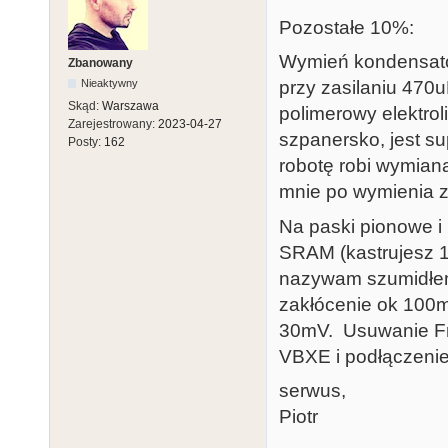
Pozostałe 10%:
Wymień kondensato
Zbanowany
przy zasilaniu 470u
Nieaktywny
Skąd:
Warszawa
polimerowy elektrol
Zarejestrowany:
2023-04-27
szpanersko, jest s
Posty:
162
robotę robi wymian
mnie po wymienia zn
Na paski pionowe i
SRAM (kastrujesz 
nazywam szumidłem 
zakłócenie ok 100m
30mV. Usuwanie Fr
VBXE i podłączenie
serwus,
Piotr