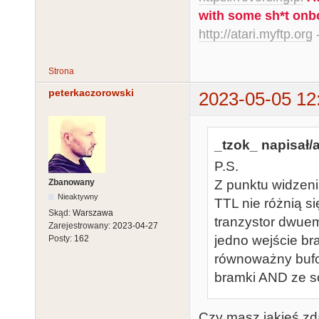
with some sh*t onb
http://atari.myftp.org
-
Strona
peterkaczorowski
2023-05-05 12
_tzok_ napisał/a
P.S.
Zbanowany
Z punktu widzeni
Nieaktywny
TTL nie różnią s
Skąd:
Warszawa
tranzystor dwuem
Zarejestrowany:
2023-04-27
jedno wejście b
Posty:
162
równoważny bufor
bramki AND ze s
Czy masz jakieś zda