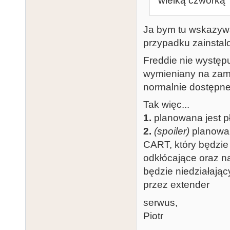
"wielką czwórką" 
Ja bym tu wskazywał
przypadku zainsta
Freddie nie występ
wymieniany na zami
normalnie dostępn
Tak więc...
1.
planowana jest p
2.
(spoiler)
planowan
CART, który będzie
odkłócające oraz na
będzie niedziałają
przez extender
serwus,
Piotr