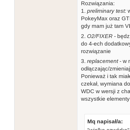
Rozwiązania:
1.
preliminary test:
w
PokeyMax oraz GTIA
gdy mam już tam VB
2.
O2/FIXER
- będz
do 4-ech dodatkowy
rozwiązanie
3.
replacement
- w 
odłączając/zmieniaj
Ponieważ i tak mia
czekał, wymiana d
WDC w wersji z ch
wszystkie elementy 
Mq napisał/a: