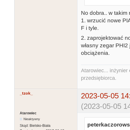
No dobra.. w takim 
1. wrzucić nowe PI
F i tyle.
2. zaprojektować no
własny zegar PHI2 
obciążenia.
Atarowiec... inżynier 
przedsiębiorca.
_tzok_
2023-05-05 14
(2023-05-05 14
Atarowiec
Nieaktywny
peterkaczorowsk
Skąd:
Bielsko-Biała