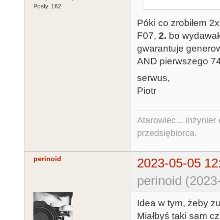
Posty:
162
Póki co zrobiłem 
F07,
2.
bo wydawało
gwarantuje generow
AND pierwszego 7
serwus,
Piotr
Atarowiec... inżynier 
przedsiębiorca.
perinoid
2023-05-05 12
perinoid (2023
Idea w tym, żeby z
Miałbyś taki sam cz