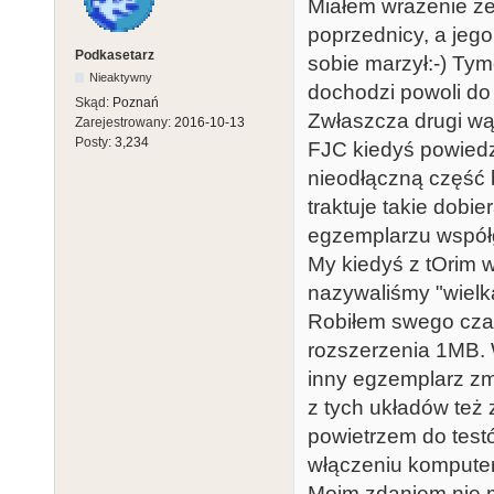
Miałem wrażenie że 
poprzednicy, a jeg
Podkasetarz
sobie marzył:-) Ty
Nieaktywny
dochodzi powoli do
Skąd:
Poznań
Zwłaszcza drugi wą
Zarejestrowany:
2016-10-13
Posty:
3,234
FJC kiedyś powiedzi
nieodłączną część
traktuje takie dobi
egzemplarzu współgr
My kiedyś z tOrim 
nazywaliśmy "wielką
Robiłem swego cza
rozszerzenia 1MB. 
inny egzemplarz zm
z tych układów też
powietrzem do test
włączeniu komputera
Moim zdaniem nie m