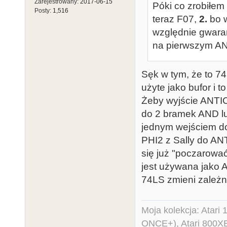
Zarejestrowany:
2017-06-15
Póki co zrobiłe
Posty:
1,516
teraz F07,
2.
bo w
względnie gwara
na pierwszym A
Sęk w tym, że to 7
użyte jako bufor i t
Żeby wyjście ANTIC
do 2 bramek AND lu
jednym wejściem do
PHI2 z Sally do ANT
się już "poczarowa
jest używana jako 
74LS zmieni zależn
Moja kolekcja: Atar
ONCE+), Atari 800X