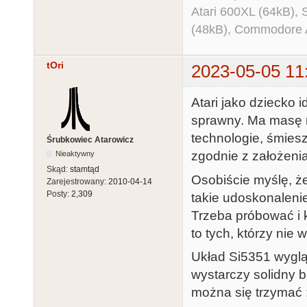
Atari 600XL (64kB)
(48kB), Commodore
tOri
2023-05-05 11
Atari jako dziecko i
sprawny. Ma masę n
technologie, śmiesz
Śrubkowiec Atarowicz
zgodnie z założeni
Nieaktywny
Skąd:
stamtąd
Osobiście myślę, że 
Zarejestrowany:
2010-04-14
Posty:
2,309
takie udoskonaleni
Trzeba próbować i 
to tych, którzy nie w
Układ Si5351 wyglą
wystarczy solidny b
można się trzymać 