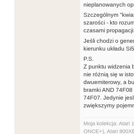
nieplanowanych op
Szczególnym "kwiat
szarości - kto roz
czasami propagacji
Jeśli chodzi o gen
kierunku układu Si
P.S.
Z punktu widzenia 
nie różnią się w is
dwuemiterowy, a buf
bramki AND 74F08 
74F07. Jedynie jes
zwiększymy pojemn
Moja kolekcja: Atar
ONCE+), Atari 800X