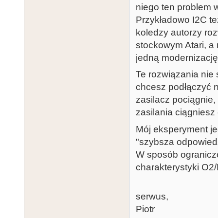
niego ten problem w 
Przykładowo I2C też
koledzy autorzy roz
stockowym Atari, a 
jedną modernizację
Te rozwiązania nie
chcesz podłączyć n
zasilacz pociągnie
zasilania ciągniesz
Mój eksperyment jed
"szybsza odpowiedź
W sposób ograniczon
charakterystyki O2
serwus,
Piotr