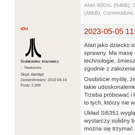
Atari 600XL (64kB)
(48kB), Commodore
tOri
2023-05-05 11
Atari jako dziecko i
sprawny. Ma masę n
technologie, śmiesz
Śrubkowiec Atarowicz
zgodnie z założeni
Nieaktywny
Skąd:
stamtąd
Osobiście myślę, że 
Zarejestrowany:
2010-04-14
Posty:
2,309
takie udoskonaleni
Trzeba próbować i 
to tych, którzy nie w
Układ Si5351 wyglą
wystarczy solidny b
można się trzymać 