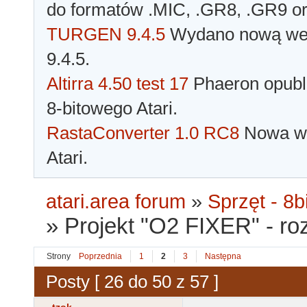
do formatów .MIC, .GR8, .GR9 o
TURGEN 9.4.5
Wydano nową wer
9.4.5.
Altirra 4.50 test 17
Phaeron opubli
8-bitowego Atari.
RastaConverter 1.0 RC8
Nowa wer
Atari.
atari.area forum
»
Sprzęt - 8bi
»
Projekt "O2 FIXER" - r
Strony
Poprzednia
1
2
3
Następna
Posty [ 26 do 50 z 57 ]