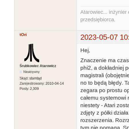
Atarowiec... inżynier 
przedsiębiorca.
tOri
2023-05-07 10
Hej,
Znaczenie ma czas
Śrubkowiec Atarowicz
phi2, a dokładniej 
Nieaktywny
magistrali (obojętn
Skąd:
stamtąd
no to będą błędy. T
Zarejestrowany:
2010-04-14
Posty:
2,309
zegara po prostu o
całemu systemowi n
niestety - Atari zos
zdjęty z półki dzia
rozszerzenia. Rozr
tym nie pomaga. Sp