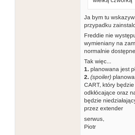
"wielką czwórką" 
Ja bym tu wskazywał
przypadku zainsta
Freddie nie występ
wymieniany na zami
normalnie dostępn
Tak więc...
1.
planowana jest p
2.
(spoiler)
planowan
CART, który będzie
odkłócające oraz na
będzie niedziałają
przez extender
serwus,
Piotr