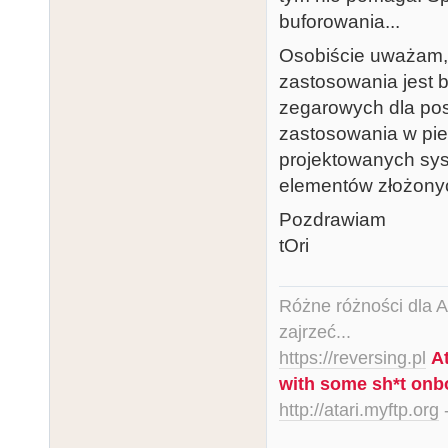
buforowania...
Osobiście uważam, 
zastosowania jest bu
zegarowych dla po
zastosowania w pie
projektowanych sy
elementów złożony
Pozdrawiam
tOri
Różne różności dla Ata
zajrzeć...
https://reversing.pl
A
with some sh*t onb
http://atari.myftp.org
-