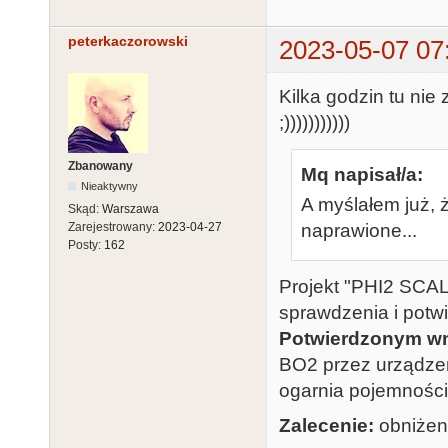
peterkaczorowski
2023-05-07 07
Kilka godzin tu nie
;)))))))))))
Zbanowany
Mq napisał/a:
Nieaktywny
A myślałem już, ż
Skąd:
Warszawa
naprawione...
Zarejestrowany:
2023-04-27
Posty:
162
Projekt "PHI2 SCALE
sprawdzenia i potwi
Potwierdzonym wn
BO2 przez urządzen
ogarnia pojemnośc
Zalecenie:
obniżeni