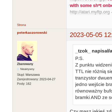
with some sh*t onb
http://atari.myftp.org
-
Strona
peterkaczorowski
2023-05-05 12
_tzok_ napisał/a
P.S.
Zbanowany
Z punktu widzeni
Nieaktywny
TTL nie różnią s
Skąd:
Warszawa
tranzystor dwuem
Zarejestrowany:
2023-04-27
jedno wejście b
Posty:
162
równoważny bufor
bramki AND ze s
Czy masz jakieś zda