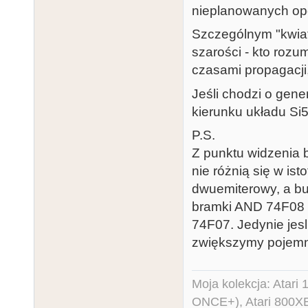
nieplanowanych op
Szczególnym "kwiat
szarości - kto roz
czasami propagacji
Jeśli chodzi o gen
kierunku układu Si
P.S.
Z punktu widzenia 
nie różnią się w is
dwuemiterowy, a buf
bramki AND 74F08 
74F07. Jedynie jes
zwiększymy pojemn
Moja kolekcja: Atar
ONCE+), Atari 800X