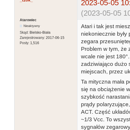
_tzok_
2023-05-05 10
(2023-05-05 10
Atarowiec
Atari i tak jest mi
Nieaktywny
Skąd:
Bielsko-Biała
niekoniecznie był
Zarejestrowany:
2017-06-15
zegara przesunięteg
Posty:
1,516
Problem w tym, że 
wcale nie jest 180°
zadziwiająco dużo
miejscach, przez u
Ta mityczna mała p
się na obciążenie 
szybkość narastani
prądy polaryzujące,
ACT. Część układów 
~1/3 Vcc. To wszyst
sygnałów zegarowyc