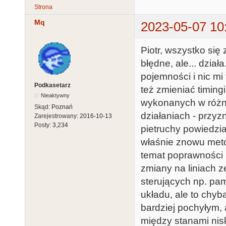
Strona
Mq
2023-05-07 10
Piotr, wszystko się
błędne, ale... dzi
pojemności i nic m
Podkasetarz
też zmieniać timin
Nieaktywny
wykonanych w różnyc
Skąd:
Poznań
działaniach - przyzn
Zarejestrowany:
2016-10-13
Posty:
3,234
pietruchy powiedzia
właśnie znowu meto
temat poprawności p
zmiany na liniach z
sterujących np. pa
układu, ale to chyb
bardziej pochyłym,
między stanami nis