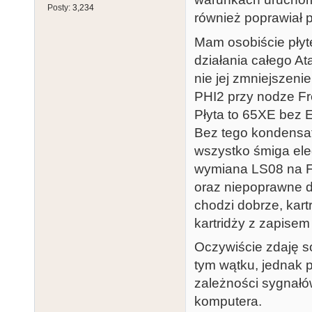
Posty:
3,234
również poprawiał pr
Mam osobiście płytę
działania całego At
nie jej zmniejszeni
PHI2 przy nodze F
Płyta to 65XE bez 
Bez tego kondensat
wszystko śmiga el
wymiana LS08 na F0
oraz niepoprawne d
chodzi dobrze, kar
kartridży z zapisem
Oczywiście zdaję so
tym wątku, jednak 
zależności sygnałó
komputera.