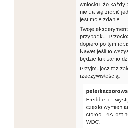
wniosku, że każdy 
nie da się zrobić je
jest moje zdanie.
Twoje eksperymenty
przypadku. Przecież
dopiero po tym rob
Nawet jeśli to wszy
będzie tak samo dz
Przyjmujesz też zał
rzeczywistością.
peterkaczorowsk
Freddie nie wyst
często wymienia
stereo. PIA jest
WDC.