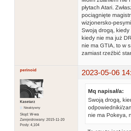
płytach Atari. Zwła
pociągnięte magistra
wizjonersko-pesymi
Swoją drogą, kiedy 
kiedy nie ma już D
nie ma GTIA, to w s
zamiast rzeźbić star
perinoid
2023-05-06 14
Mq napisał/a:
Swoją drogą, kie
Kasetarz
odpowiedniki/zam
Nieaktywny
nie ma Pokeya, n
Skąd:
W-wa
Zarejestrowany:
2015-11-20
Posty:
4,104