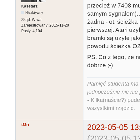
przecież w 7408 mu
Kasetarz
samym sygnałem). A 
Nieaktywny
Skąd:
W-wa
żadna - ot, ścieżka
Zarejestrowany:
2015-11-20
pierwszej. Atari uż
Posty:
4,104
bramki są użyte jak
powodu ścieżka O2 d
PS. Co z tego, że n
dobrze ;-)
Pamięć studenta ma c
jednocześnie nic nie
- Kilka(naście?) pude
wszystkimi rządzić.
tOri
2023-05-05 13
(2023-05-05 13