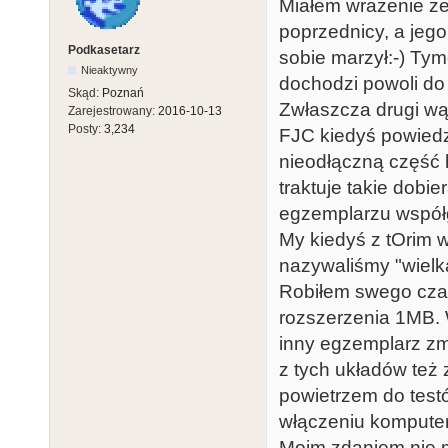
Miałem wrażenie że 
poprzednicy, a jeg
Podkasetarz
sobie marzył:-) Ty
Nieaktywny
dochodzi powoli do
Skąd:
Poznań
Zwłaszcza drugi wą
Zarejestrowany:
2016-10-13
Posty:
3,234
FJC kiedyś powiedzi
nieodłączną część
traktuje takie dobi
egzemplarzu współgr
My kiedyś z tOrim 
nazywaliśmy "wielką
Robiłem swego cza
rozszerzenia 1MB. 
inny egzemplarz zm
z tych układów też
powietrzem do test
włączeniu komputera
Moim zdaniem nie m