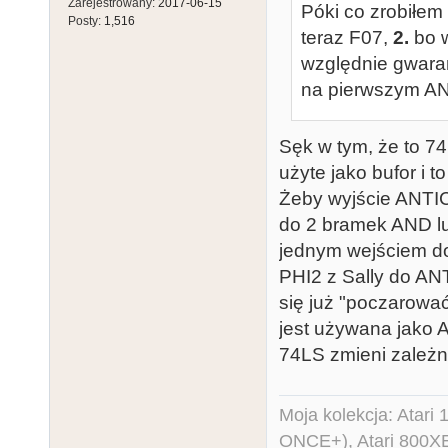
Zarejestrowany:
2017-06-15
Póki co zrobiłe
Posty:
1,516
teraz F07,
2.
bo w
względnie gwara
na pierwszym A
Sęk w tym, że to 7
użyte jako bufor i t
Żeby wyjście ANTIC
do 2 bramek AND lu
jednym wejściem do
PHI2 z Sally do ANT
się już "poczarowa
jest używana jako 
74LS zmieni zależn
Moja kolekcja: Atar
ONCE+), Atari 800X