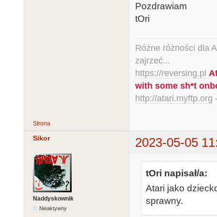
Pozdrawiam
tOri
Różne różności dla Ata
zajrzeć...
https://reversing.pl
A
with some sh*t onb
http://atari.myftp.org
-
Strona
Sikor
2023-05-05 11
tOri napisał/a:
Atari jako dzieck
Naddyskownik
sprawny.
Nieaktywny