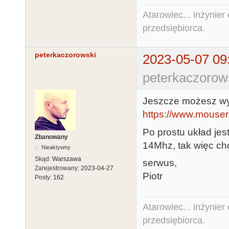
Atarowiec... inżynier 
przedsiębiorca.
peterkaczorowski
2023-05-07 09
peterkaczorow
Jeszcze możesz wy
https://www.mouse
Po prostu układ jes
Zbanowany
14Mhz, tak więc ch
Nieaktywny
Skąd:
Warszawa
serwus,
Zarejestrowany:
2023-04-27
Piotr
Posty:
162
Atarowiec... inżynier 
przedsiębiorca.