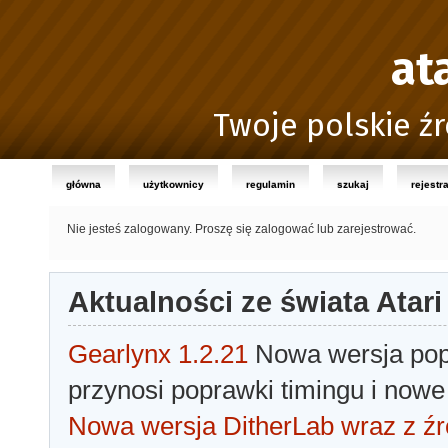
at
Twoje polskie źr
główna
użytkownicy
regulamin
szukaj
rejestr
Nie jesteś zalogowany.
Proszę się zalogować lub zarejestrować.
Aktualności ze świata Atari
Gearlynx 1.2.21
Nowa wersja popu
przynosi poprawki timingu i nowe
Nowa wersja DitherLab wraz z źr