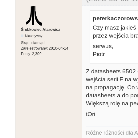
peterkaczorowsk
Czy masz jakieś 
Śrubkowiec Atarowicz
przez wejścia br
Nieaktywny
Skąd:
stamtąd
serwus,
Zarejestrowany:
2010-04-14
Piotr
Posty:
2,309
Z datasheets 6502 
wejścia serii F na 
na propagację. Co 
datasheets a do po
Większą rolę na pe
tOri
Różne różności dla Ata