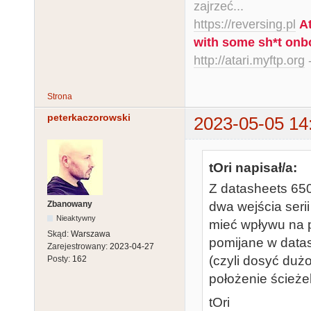
zajrzeć...
https://reversing.pl
A
with some sh*t onb
http://atari.myftp.org
-
Strona
peterkaczorowski
2023-05-05 14
tOri napisał/a:
Z datasheets 650
Zbanowany
dwa wejścia seri
Nieaktywny
mieć wpływu na p
Skąd:
Warszawa
pomijane w data
Zarejestrowany:
2023-04-27
(czyli dosyć duż
Posty:
162
położenie ścież
tOri