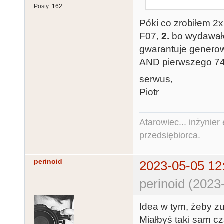
Posty:
162
Póki co zrobiłem 
F07,
2.
bo wydawało
gwarantuje generow
AND pierwszego 7
serwus,
Piotr
Atarowiec... inżynier 
przedsiębiorca.
perinoid
2023-05-05 12
perinoid (2023
Idea w tym, żeby z
Miałbyś taki sam cz