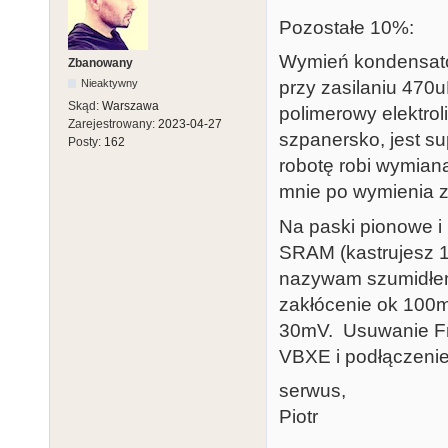
Pozostałe 10%:
Wymień kondensato
Zbanowany
przy zasilaniu 470u
Nieaktywny
Skąd:
Warszawa
polimerowy elektrol
Zarejestrowany:
2023-04-27
szpanersko, jest s
Posty:
162
robotę robi wymian
mnie po wymienia zn
Na paski pionowe i
SRAM (kastrujesz 
nazywam szumidłem 
zakłócenie ok 100m
30mV. Usuwanie Fr
VBXE i podłączenie
serwus,
Piotr