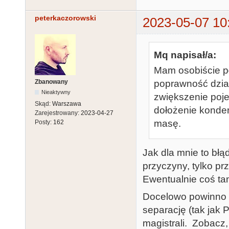
peterkaczorowski
2023-05-07 10
Mq napisał/a:
Mam osobiście pły
Zbanowany
poprawność dział
Nieaktywny
zwiększenie pojem
Skąd:
Warszawa
dołożenie konde
Zarejestrowany:
2023-04-27
masę.
Posty:
162
Jak dla mnie to błą
przyczyny, tylko prz
Ewentualnie coś ta
Docelowo powinno s
separację (tak ja
magistrali. Zobacz,