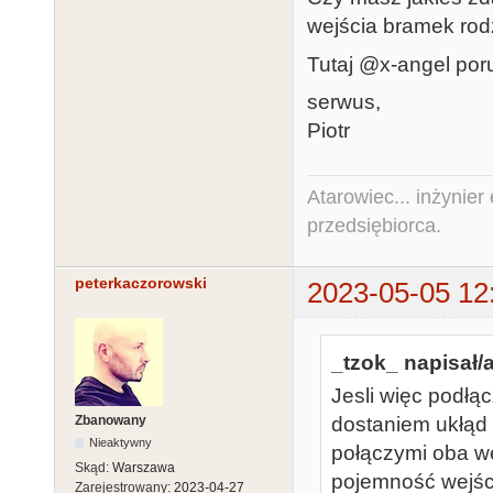
wejścia bramek rodz
Tutaj @x-angel poru
serwus,
Piotr
Atarowiec... inżynier 
przedsiębiorca.
peterkaczorowski
2023-05-05 12
_tzok_ napisał/a
Jesli więc podłą
Zbanowany
dostaniem ukłąd 
Nieaktywny
połączymi oba w
Skąd:
Warszawa
pojemność wejśc
Zarejestrowany:
2023-04-27