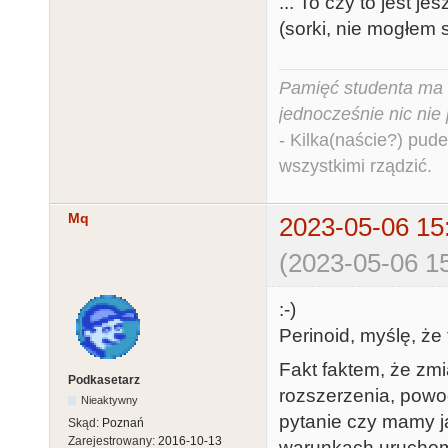
... To czy to jest jes
(sorki, nie mogłem 
Pamięć studenta ma c
jednocześnie nic nie
- Kilka(naście?) pude
wszystkimi rządzić.
Mq
2023-05-06 15
(2023-05-06 15
:-)
Perinoid, myślę, że 
Fakt faktem, że zmi
Podkasetarz
rozszerzenia, powo
Nieaktywny
pytanie czy mamy j
Skąd:
Poznań
Zarejestrowany:
2016-10-13
warunkach uruchom