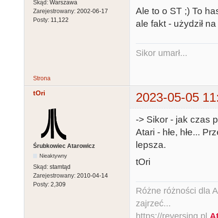
Skąd:
Warszawa
Ale to o ST ;) To h
Zarejestrowany:
2002-06-17
Posty:
11,122
ale fakt - użydził na
Sikor umarł...
Strona
tOri
2023-05-05 11
-> Sikor - jak czas
Atari - hłe, hłe... 
lepsza.
Śrubkowiec Atarowicz
Nieaktywny
tOri
Skąd:
stamtąd
Zarejestrowany:
2010-04-14
Posty:
2,309
Różne różności dla Ata
zajrzeć...
https://reversing.pl
A