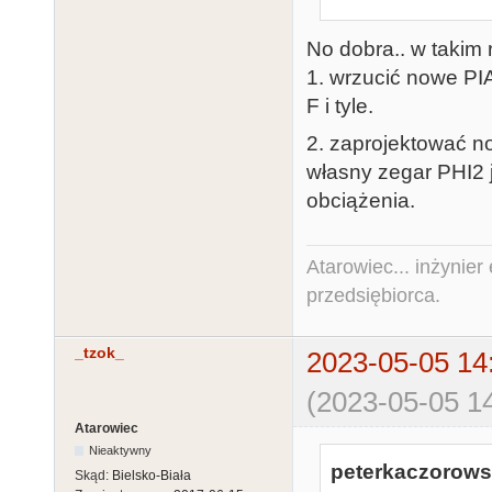
No dobra.. w takim 
1. wrzucić nowe PI
F i tyle.
2. zaprojektować no
własny zegar PHI2 
obciążenia.
Atarowiec... inżynier 
przedsiębiorca.
_tzok_
2023-05-05 14
(2023-05-05 14
Atarowiec
Nieaktywny
peterkaczorowsk
Skąd:
Bielsko-Biała