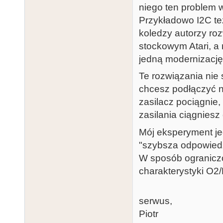
niego ten problem w 
Przykładowo I2C też
koledzy autorzy roz
stockowym Atari, a 
jedną modernizację
Te rozwiązania nie
chcesz podłączyć n
zasilacz pociągnie
zasilania ciągniesz
Mój eksperyment jed
"szybsza odpowiedź
W sposób ograniczon
charakterystyki O2
serwus,
Piotr