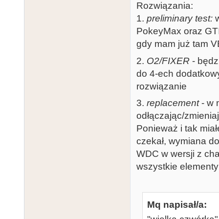
Rozwiązania:
1.
preliminary test:
w
PokeyMax oraz GTIA
gdy mam już tam VB
2.
O2/FIXER
- będz
do 4-ech dodatkowy
rozwiązanie
3.
replacement
- w 
odłączając/zmieniaj
Ponieważ i tak mia
czekał, wymiana d
WDC w wersji z ch
wszystkie elementy 
Mq napisał/a: