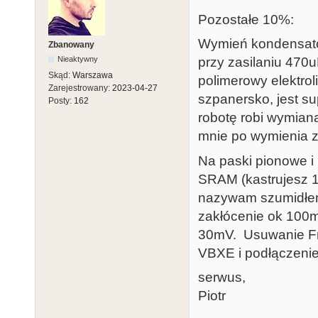
Pozostałe 10%:
Wymień kondensato
Zbanowany
przy zasilaniu 470u
Nieaktywny
Skąd:
Warszawa
polimerowy elektrol
Zarejestrowany:
2023-04-27
szpanersko, jest s
Posty:
162
robotę robi wymian
mnie po wymienia zn
Na paski pionowe i
SRAM (kastrujesz 
nazywam szumidłem 
zakłócenie ok 100m
30mV. Usuwanie Fr
VBXE i podłączenie
serwus,
Piotr