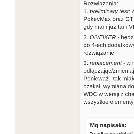
Rozwiązania:
1.
preliminary test:
w
PokeyMax oraz GTIA
gdy mam już tam VB
2.
O2/FIXER
- będz
do 4-ech dodatkowy
rozwiązanie
3.
replacement
- w 
odłączając/zmieniaj
Ponieważ i tak mia
czekał, wymiana d
WDC w wersji z ch
wszystkie elementy 
Mq napisał/a: