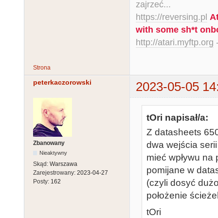
zajrzeć...
https://reversing.pl
A
with some sh*t onb
http://atari.myftp.org
-
Strona
peterkaczorowski
2023-05-05 14
tOri napisał/a:
Z datasheets 650
Zbanowany
dwa wejścia seri
Nieaktywny
mieć wpływu na p
Skąd:
Warszawa
pomijane w data
Zarejestrowany:
2023-04-27
(czyli dosyć duż
Posty:
162
położenie ścież
tOri