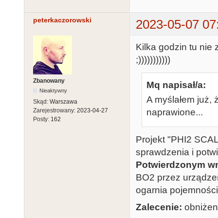
peterkaczorowski
2023-05-07 07
Kilka godzin tu nie
;)))))))))))
Zbanowany
Mq napisał/a:
Nieaktywny
A myślałem już, ż
Skąd:
Warszawa
naprawione...
Zarejestrowany:
2023-04-27
Posty:
162
Projekt "PHI2 SCALE
sprawdzenia i potwi
Potwierdzonym wn
BO2 przez urządzen
ogarnia pojemnośc
Zalecenie:
obniżeni