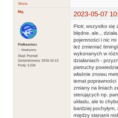
Strona
Mq
2023-05-07 10
Piotr, wszystko się
błędne, ale... dzi
pojemności i nic m
Podkasetarz
też zmieniać timin
Nieaktywny
wykonanych w różnyc
Skąd:
Poznań
działaniach - przyzn
Zarejestrowany:
2016-10-13
Posty:
3,234
pietruchy powiedzia
właśnie znowu meto
temat poprawności p
zmiany na liniach z
sterujących np. pa
układu, ale to chyb
bardziej pochyłym,
między stanami nis