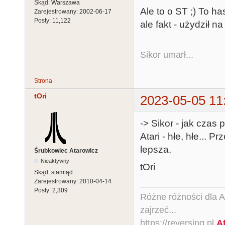
Skąd:
Warszawa
Ale to o ST ;) To h
Zarejestrowany:
2002-06-17
Posty:
11,122
ale fakt - użydził na
Sikor umarł...
Strona
tOri
2023-05-05 11
-> Sikor - jak czas
Atari - hłe, hłe... 
lepsza.
Śrubkowiec Atarowicz
Nieaktywny
tOri
Skąd:
stamtąd
Zarejestrowany:
2010-04-14
Posty:
2,309
Różne różności dla Ata
zajrzeć...
https://reversing.pl
A