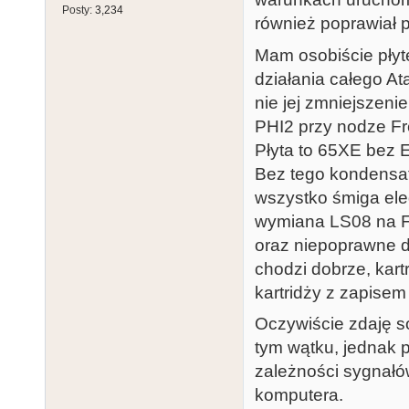
Posty:
3,234
również poprawiał pr
Mam osobiście płytę
działania całego At
nie jej zmniejszeni
PHI2 przy nodze F
Płyta to 65XE bez 
Bez tego kondensat
wszystko śmiga el
wymiana LS08 na F0
oraz niepoprawne d
chodzi dobrze, kar
kartridży z zapisem
Oczywiście zdaję so
tym wątku, jednak 
zależności sygnałó
komputera.