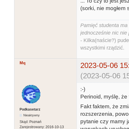
... To czy to jest jes
(sorki, nie mogłem 
Pamięć studenta ma c
jednocześnie nic nie
- Kilka(naście?) pude
wszystkimi rządzić.
Mq
2023-05-06 15
(2023-05-06 15
:-)
Perinoid, myślę, że 
Fakt faktem, że zmi
Podkasetarz
rozszerzenia, powo
Nieaktywny
pytanie czy mamy j
Skąd:
Poznań
Zarejestrowany:
2016-10-13
warunkach uruchom