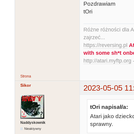
Pozdrawiam
tOri
Różne różności dla Ata
zajrzeć...
https://reversing.pl
A
with some sh*t onb
http://atari.myftp.org
-
Strona
Sikor
2023-05-05 11
tOri napisał/a:
Atari jako dzieck
Naddyskownik
sprawny.
Nieaktywny