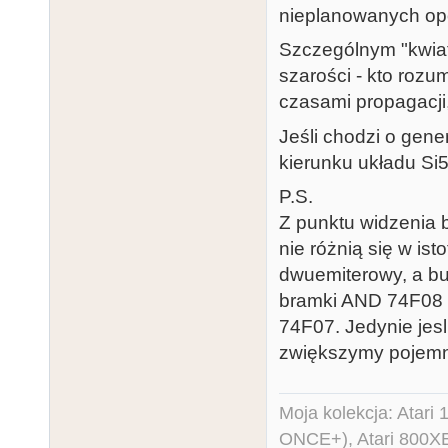
nieplanowanych op
Szczególnym "kwiat
szarości - kto roz
czasami propagacji
Jeśli chodzi o gen
kierunku układu Si
P.S.
Z punktu widzenia 
nie różnią się w is
dwuemiterowy, a buf
bramki AND 74F08 
74F07. Jedynie jes
zwiększymy pojemn
Moja kolekcja: Atar
ONCE+), Atari 800X