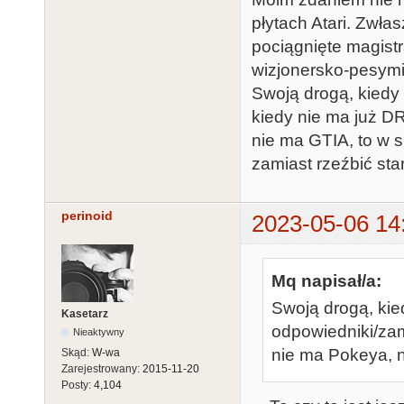
płytach Atari. Zwła
pociągnięte magistra
wizjonersko-pesymi
Swoją drogą, kiedy 
kiedy nie ma już D
nie ma GTIA, to w s
zamiast rzeźbić star
perinoid
2023-05-06 14
Mq napisał/a:
Swoją drogą, kie
Kasetarz
odpowiedniki/zam
Nieaktywny
nie ma Pokeya, n
Skąd:
W-wa
Zarejestrowany:
2015-11-20
Posty:
4,104