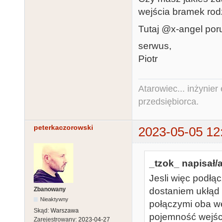
wejścia bramek rodz
Tutaj @x-angel poru
serwus,
Piotr
Atarowiec... inżynier 
przedsiębiorca.
peterkaczorowski
2023-05-05 12
_tzok_ napisał/a
Jesli więc podłą
Zbanowany
dostaniem ukłąd 
Nieaktywny
połączymi oba w
Skąd:
Warszawa
pojemność wejśc
Zarejestrowany:
2023-04-27