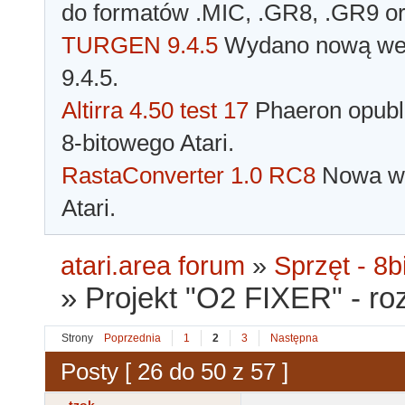
do formatów .MIC, .GR8, .GR9 o
TURGEN 9.4.5
Wydano nową wer
9.4.5.
Altirra 4.50 test 17
Phaeron opubli
8-bitowego Atari.
RastaConverter 1.0 RC8
Nowa wer
Atari.
atari.area forum
»
Sprzęt - 8bi
»
Projekt "O2 FIXER" - r
Strony
Poprzednia
1
2
3
Następna
Posty [ 26 do 50 z 57 ]