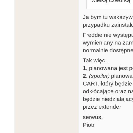
"wielką czwórką" 
Ja bym tu wskazywał
przypadku zainsta
Freddie nie występ
wymieniany na zami
normalnie dostępn
Tak więc...
1.
planowana jest p
2.
(spoiler)
planowan
CART, który będzie
odkłócające oraz na
będzie niedziałają
przez extender
serwus,
Piotr