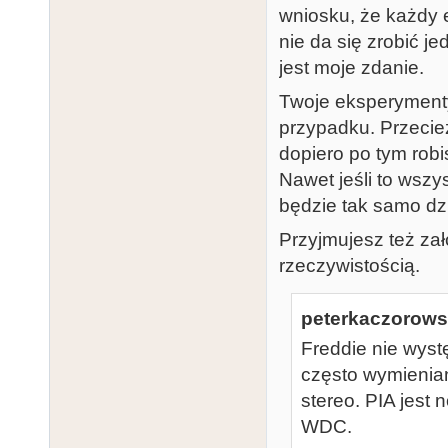
wniosku, że każdy 
nie da się zrobić je
jest moje zdanie.
Twoje eksperymenty
przypadku. Przecież
dopiero po tym rob
Nawet jeśli to wszy
będzie tak samo dz
Przyjmujesz też zał
rzeczywistością.
peterkaczorowsk
Freddie nie wyst
często wymienia
stereo. PIA jest
WDC.