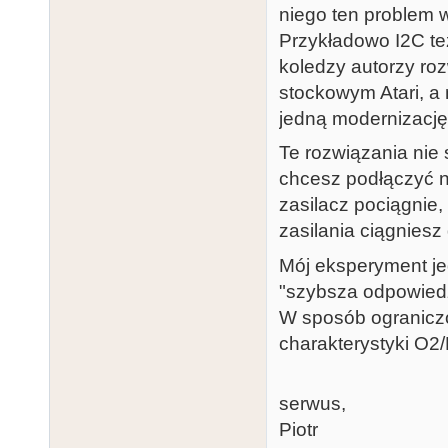
niego ten problem w 
Przykładowo I2C też
koledzy autorzy roz
stockowym Atari, a 
jedną modernizację
Te rozwiązania nie
chcesz podłączyć n
zasilacz pociągnie
zasilania ciągniesz
Mój eksperyment jed
"szybsza odpowiedź
W sposób ograniczon
charakterystyki O2
serwus,
Piotr