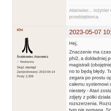
Atarowiec... inżynier 
przedsiębiorca.
tOri
2023-05-07 10
Hej,
Znaczenie ma czas
Śrubkowiec Atarowicz
phi2, a dokładniej 
Nieaktywny
magistrali (obojętn
Skąd:
stamtąd
no to będą błędy. T
Zarejestrowany:
2010-04-14
Posty:
2,309
zegara po prostu o
całemu systemowi n
niestety - Atari zos
zdjęty z półki dzia
rozszerzenia. Rozr
tym nie pomaga. Sp