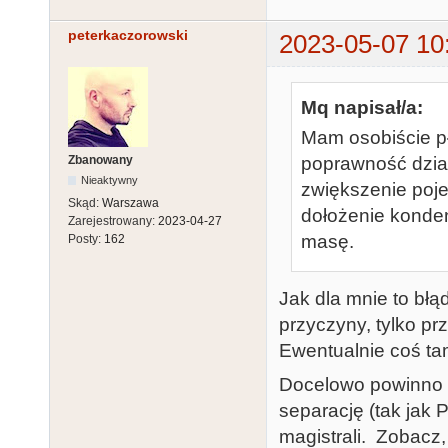
peterkaczorowski
2023-05-07 10
Mq napisał/a:
Mam osobiście pły
Zbanowany
poprawność dział
Nieaktywny
zwiększenie pojem
Skąd:
Warszawa
dołożenie konde
Zarejestrowany:
2023-04-27
masę.
Posty:
162
Jak dla mnie to błą
przyczyny, tylko prz
Ewentualnie coś ta
Docelowo powinno s
separację (tak ja
magistrali. Zobacz,