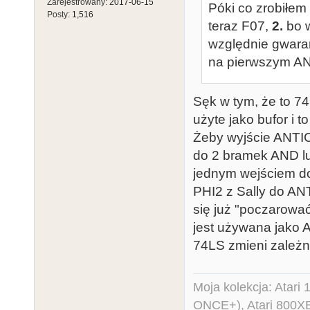
Zarejestrowany:
2017-06-15
Póki co zrobiłe
Posty:
1,516
teraz F07,
2.
bo w
względnie gwara
na pierwszym A
Sęk w tym, że to 7
użyte jako bufor i t
Żeby wyjście ANTIC
do 2 bramek AND lu
jednym wejściem do
PHI2 z Sally do ANT
się już "poczarowa
jest używana jako 
74LS zmieni zależn
Moja kolekcja: Atar
ONCE+), Atari 800X