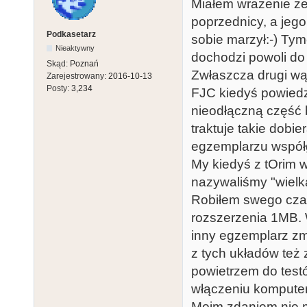
Miałem wrażenie że 
poprzednicy, a jeg
Podkasetarz
sobie marzył:-) Ty
Nieaktywny
dochodzi powoli do
Skąd:
Poznań
Zwłaszcza drugi wą
Zarejestrowany:
2016-10-13
Posty:
3,234
FJC kiedyś powiedzi
nieodłączną część
traktuje takie dobi
egzemplarzu współgr
My kiedyś z tOrim 
nazywaliśmy "wielką
Robiłem swego cza
rozszerzenia 1MB. 
inny egzemplarz zm
z tych układów też
powietrzem do test
włączeniu komputera
Moim zdaniem nie m