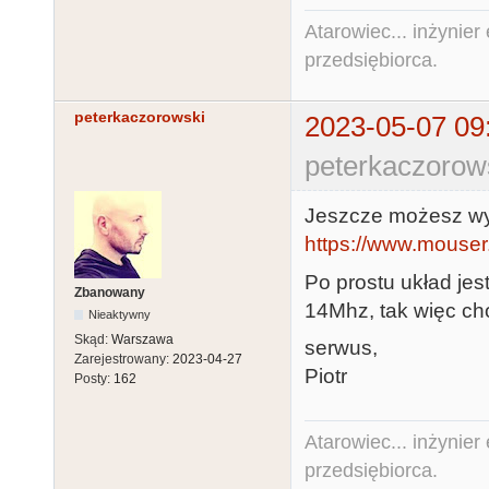
Atarowiec... inżynier 
przedsiębiorca.
peterkaczorowski
2023-05-07 09
peterkaczorow
Jeszcze możesz wy
https://www.mouse
Po prostu układ jes
Zbanowany
14Mhz, tak więc ch
Nieaktywny
Skąd:
Warszawa
serwus,
Zarejestrowany:
2023-04-27
Piotr
Posty:
162
Atarowiec... inżynier 
przedsiębiorca.