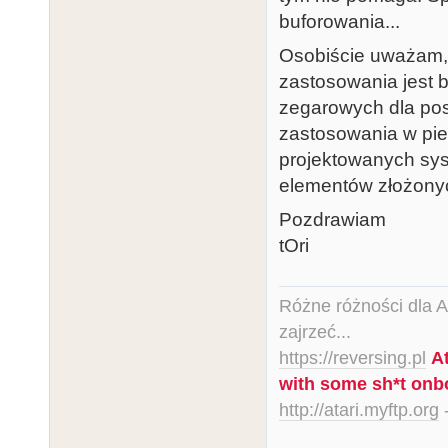
buforowania...
Osobiście uważam, 
zastosowania jest bu
zegarowych dla po
zastosowania w pie
projektowanych sy
elementów złożony
Pozdrawiam
tOri
Różne różności dla Ata
zajrzeć...
https://reversing.pl
A
with some sh*t onb
http://atari.myftp.org
-