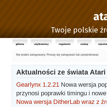
at
Twoje polskie źr
główna
użytkownicy
regulamin
szukaj
rejestr
Nie jesteś zalogowany.
Proszę się zalogować lub zarejestrować.
Aktualności ze świata Atari
Gearlynx 1.2.21
Nowa wersja popu
przynosi poprawki timingu i nowe
Nowa wersja DitherLab wraz z źr