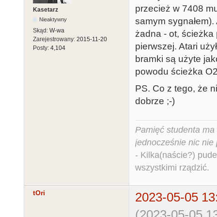
przecież w 7408 mu
Kasetarz
samym sygnałem). A 
Nieaktywny
Skąd:
W-wa
żadna - ot, ścieżka
Zarejestrowany:
2015-11-20
pierwszej. Atari uż
Posty:
4,104
bramki są użyte jak
powodu ścieżka O2 d
PS. Co z tego, że n
dobrze ;-)
Pamięć studenta ma c
jednocześnie nic nie
- Kilka(naście?) pude
wszystkimi rządzić.
tOri
2023-05-05 13
(2023-05-05 13