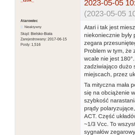
_tzok_
2023-05-05 10
(2023-05-05 10
Atarowiec
Atari i tak jest mi
Nieaktywny
Skąd:
Bielsko-Biała
niekoniecznie był
Zarejestrowany:
2017-06-15
zegara przesunięteg
Posty:
1,516
Problem w tym, że 
wcale nie jest 180°
zadziwiająco dużo
miejscach, przez u
Ta mityczna mała p
się na obciążenie 
szybkość narastani
prądy polaryzujące,
ACT. Część układów 
~1/3 Vcc. To wszyst
sygnałów zegarowyc