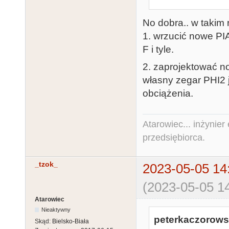
No dobra.. w takim 
1. wrzucić nowe PI
F i tyle.
2. zaprojektować no
własny zegar PHI2 
obciążenia.
Atarowiec... inżynier 
przedsiębiorca.
_tzok_
2023-05-05 14
(2023-05-05 14
Atarowiec
Nieaktywny
peterkaczorowsk
Skąd:
Bielsko-Biała