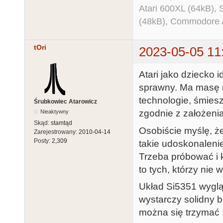
Atari 600XL (64kB)
(48kB), Commodore
tOri
2023-05-05 11
Atari jako dziecko i
sprawny. Ma masę n
technologie, śmiesz
Śrubkowiec Atarowicz
zgodnie z założeni
Nieaktywny
Skąd:
stamtąd
Osobiście myślę, że 
Zarejestrowany:
2010-04-14
Posty:
2,309
takie udoskonaleni
Trzeba próbować i 
to tych, którzy nie w
Układ Si5351 wyglą
wystarczy solidny b
można się trzymać 