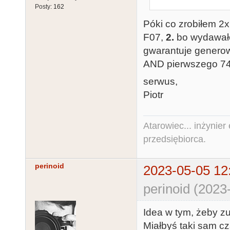
Posty:
162
Póki co zrobiłem 
F07,
2.
bo wydawało
gwarantuje generow
AND pierwszego 7
serwus,
Piotr
Atarowiec... inżynier 
przedsiębiorca.
perinoid
2023-05-05 12
perinoid (2023
Idea w tym, żeby z
Miałbyś taki sam cz