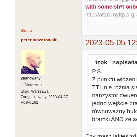
with some sh*t onb
http://atari.myftp.org
-
Strona
peterkaczorowski
2023-05-05 12
_tzok_ napisał/a
P.S.
Zbanowany
Z punktu widzeni
Nieaktywny
TTL nie różnią s
Skąd:
Warszawa
tranzystor dwuem
Zarejestrowany:
2023-04-27
jedno wejście b
Posty:
162
równoważny bufor
bramki AND ze s
Czy masz jakieś zda