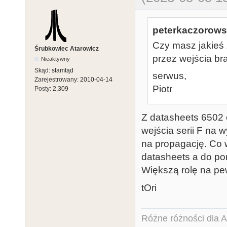
peterkaczorowsk
Czy masz jakieś 
Śrubkowiec Atarowicz
przez wejścia br
Nieaktywny
Skąd:
stamtąd
serwus,
Zarejestrowany:
2010-04-14
Piotr
Posty:
2,309
Z datasheets 6502 
wejścia serii F na 
na propagację. Co 
datasheets a do po
Większą rolę na pe
tOri
Różne różności dla Ata