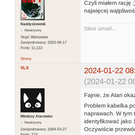
Czyli miałem rację 
najwięcej wątpliwoś
Naddyskownik
Sikor umarł...
Nieaktywny
Skąd:
Warszawa
Zarejestrowany:
2002-06-17
Posty:
11,122
Strona
VLX
2024-01-22 08
(2024-01-22 08
Fajnie, że Atari oka
Problem kabelka p
naprawach. W tym t
Młodszy Atarowiec
identyfikować jako 1
Nieaktywny
Oczywiście przewó
Zarejestrowany:
2004-03-27
Posty:
774