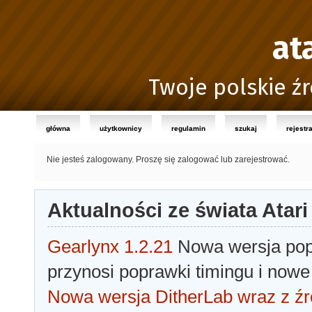
at
Twoje polskie źr
główna
użytkownicy
regulamin
szukaj
rejestr
Nie jesteś zalogowany.
Proszę się zalogować lub zarejestrować.
Aktualności ze świata Atari
Gearlynx 1.2.21
Nowa wersja popu
przynosi poprawki timingu i nowe
Nowa wersja DitherLab wraz z źr