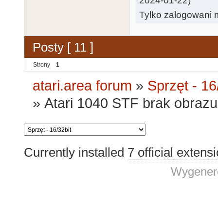
2024-01-22)
Tylko zalogowani m
Posty [ 11 ]
Strony
1
atari.area forum
»
Sprzęt - 16
»
Atari 1040 STF brak obraz
Currently installed
7 official extens
Wygenero