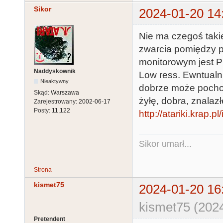
Sikor
2024-01-20 14
Nie ma czegoś taki
zwarcia pomiędzy pi
monitorowym jest PI
Naddyskownik
Low ress. Ewntualn
Nieaktywny
dobrze może pochod
Skąd:
Warszawa
żyłę, dobra, znalaz
Zarejestrowany:
2002-06-17
Posty:
11,122
http://atariki.krap
Sikor umarł...
Strona
kismet75
2024-01-20 16
kismet75 (202
Pretendent