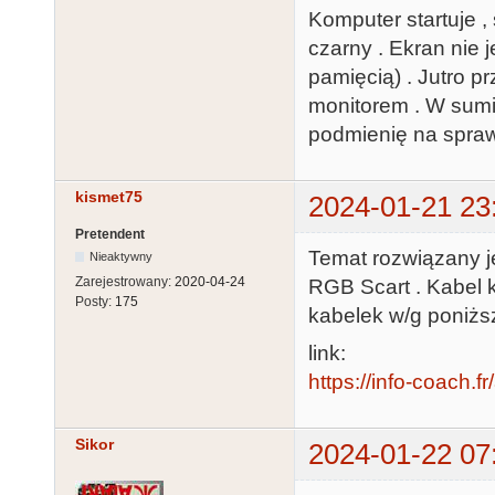
Komputer startuje , 
czarny . Ekran nie j
pamięcią) . Jutro p
monitorem . W sumi
podmienię na sprawd
kismet75
2024-01-21 23
Pretendent
Temat rozwiązany j
Nieaktywny
Zarejestrowany:
2020-04-24
RGB Scart . Kabel k
Posty:
175
kabelek w/g poniżs
link:
https://info-coach.f
Sikor
2024-01-22 07