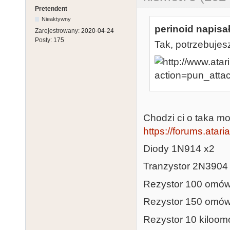
Pretendent
Nieaktywny
perinoid napisał
Zarejestrowany:
2020-04-24
Posty:
175
Tak, potrzebujesz
Chodzi ci o taka mod
https://forums.atar
Diody 1N914 x2
Tranzystor 2N3904
Rezystor 100 omó
Rezystor 150 omó
Rezystor 10 kiloo