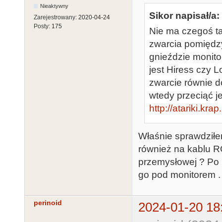
Nieaktywny
Sikor napisał/a:
Zarejestrowany:
2020-04-24
Posty:
175
Nie ma czegoś t
zwarcia pomiędzy
gnieździe monito
jest Hiress czy 
zwarcie równie 
wtedy przeciąć j
http://atariki.kr
Właśnie sprawdziłe
również na kablu RG
przemysłowej ? Po 
go pod monitorem .
perinoid
2024-01-20 18