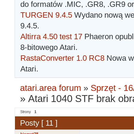
do formatów .MIC, .GR8, .GR9 o
TURGEN 9.4.5
Wydano nową wer
9.4.5.
Altirra 4.50 test 17
Phaeron opubli
8-bitowego Atari.
RastaConverter 1.0 RC8
Nowa wer
Atari.
atari.area forum
»
Sprzęt - 16
»
Atari 1040 STF brak ob
Strony
1
Posty [ 11 ]