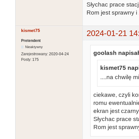
Słychac prace stac
Rom jest sprawny 
kismet75
2024-01-21 14
Pretendent
Nieaktywny
goolash napisał
Zarejestrowany:
2020-04-24
Posty:
175
kismet75 napi
....na chwilę m
ciekawe, czyli k
romu ewentualnie 
ekran jest czarny
Słychac prace st
Rom jest sprawn