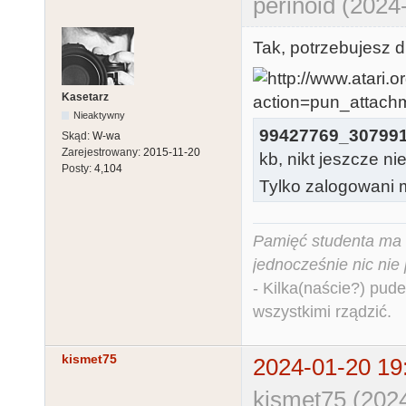
perinoid (2024
Tak, potrzebujesz dr
Kasetarz
Nieaktywny
99427769_307991
Skąd:
W-wa
Zarejestrowany:
2015-11-20
kb, nikt jeszcze ni
Posty:
4,104
Tylko zalogowani m
Pamięć studenta ma c
jednocześnie nic nie
- Kilka(naście?) pude
wszystkimi rządzić.
kismet75
2024-01-20 19
kismet75 (202