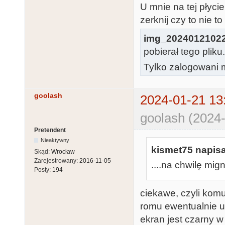
U mnie na tej płyc
zerknij czy to nie t
img_2024012102
pobierał tego pliku
Tylko zalogowani m
goolash
2024-01-21 13
goolash (2024-
Pretendent
Nieaktywny
kismet75 napisa
Skąd:
Wrocław
Zarejestrowany:
2016-11-05
....na chwilę mig
Posty:
194
ciekawe, czyli komu
romu ewentualnie ut
ekran jest czarny w