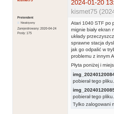
kismet75
2024-01-20 13
kismet75 (202
Pretendent
Atari 1040 STF po 
Nieaktywny
Zarejestrowany:
2020-04-24
mignie biały ekran 
Posty:
175
układy przeczyszczo
sprawne stacja dysk
jak go odpalić w t
problemu z innym At
Płyta poniżej i miej
img_2024012008
pobierał tego pliku
img_2024012008
pobierał tego pliku
Tylko zalogowani m