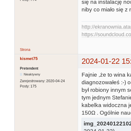
się na instalację 
niby co miało się z
http://ekranownia.atar
https://soundcloud.co
Strona
kismet75
2024-01-22 15
Pretendent
Fajnie ,że to wina 
Nieaktywny
Zarejestrowany:
2020-04-24
diagnozowałeś :-) o
Posty:
175
był robiony innym s
tym jednym Stefani
kabelka widoczna j
150Ω . Ogólnie nau
img_2024012210