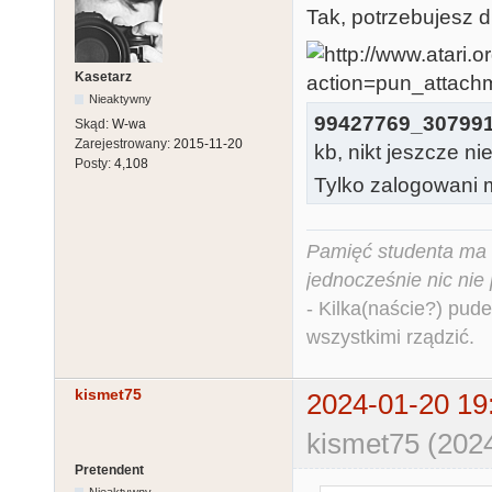
Tak, potrzebujesz dr
Kasetarz
Nieaktywny
99427769_307991
Skąd:
W-wa
Zarejestrowany:
2015-11-20
kb, nikt jeszcze ni
Posty:
4,108
Tylko zalogowani m
Pamięć studenta ma c
jednocześnie nic nie
- Kilka(naście?) pude
wszystkimi rządzić.
kismet75
2024-01-20 19
kismet75 (202
Pretendent