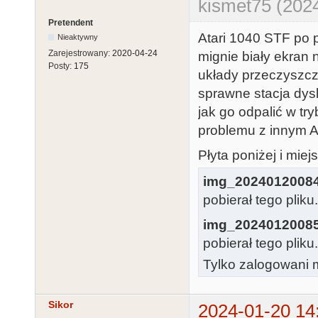
kismet75 (202
Pretendent
Atari 1040 STF po 
Nieaktywny
Zarejestrowany:
2020-04-24
mignie biały ekran 
Posty:
175
układy przeczyszczo
sprawne stacja dysk
jak go odpalić w t
problemu z innym At
Płyta poniżej i miej
img_2024012008
pobierał tego pliku
img_2024012008
pobierał tego pliku
Tylko zalogowani m
Sikor
2024-01-20 14