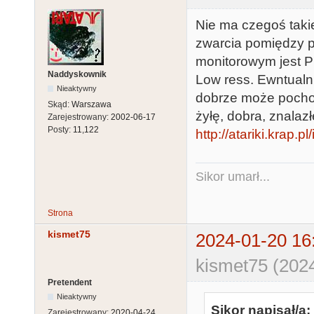
Nie ma czegoś taki
zwarcia pomiędzy pi
monitorowym jest PI
Naddyskownik
Low ress. Ewntualn
Nieaktywny
dobrze może pochod
Skąd:
Warszawa
żyłę, dobra, znalaz
Zarejestrowany:
2002-06-17
Posty:
11,122
http://atariki.krap
Sikor umarł...
Strona
kismet75
2024-01-20 16
kismet75 (202
Pretendent
Nieaktywny
Sikor napisał/a:
Zarejestrowany:
2020-04-24