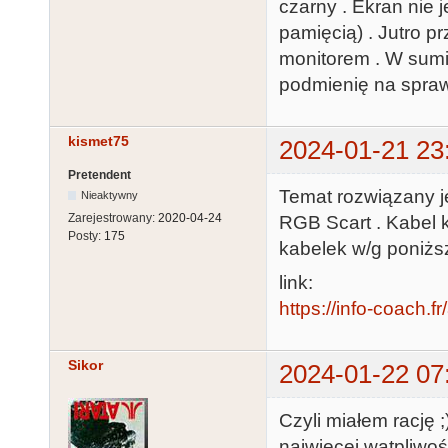
czarny . Ekran nie j
pamięcią) . Jutro p
monitorem . W sumi
podmienię na sprawd
kismet75
2024-01-21 23
Pretendent
Temat rozwiązany j
Nieaktywny
Zarejestrowany:
2020-04-24
RGB Scart . Kabel k
Posty:
175
kabelek w/g poniżs
link:
https://info-coach.f
Sikor
2024-01-22 07
Czyli miałem rację 
najwięcej wątpliwoś