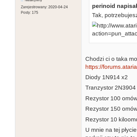
Nieaktywny
perinoid napisał
Zarejestrowany:
2020-04-24
Posty:
175
Tak, potrzebujesz
Chodzi ci o taka mod
https://forums.atar
Diody 1N914 x2
Tranzystor 2N3904
Rezystor 100 omó
Rezystor 150 omó
Rezystor 10 kiloo
U mnie na tej płyc