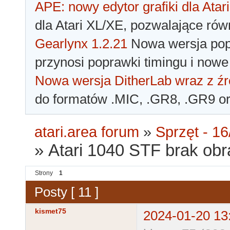
APE: nowy edytor grafiki dla Atari
dla Atari XL/XE, pozwalające rów
Gearlynx 1.2.21
Nowa wersja popu
przynosi poprawki timingu i nowe
Nowa wersja DitherLab wraz z źr
do formatów .MIC, .GR8, .GR9 o
atari.area forum
»
Sprzęt - 16
»
Atari 1040 STF brak ob
Strony
1
Posty [ 11 ]
kismet75
2024-01-20 13