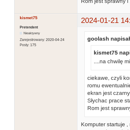
Rom jest sprawny 
kismet75
2024-01-21 14
Pretendent
Nieaktywny
goolash napisał
Zarejestrowany:
2020-04-24
Posty:
175
kismet75 napi
....na chwilę m
ciekawe, czyli k
romu ewentualnie 
ekran jest czarny
Słychac prace st
Rom jest sprawn
Komputer startuje , 