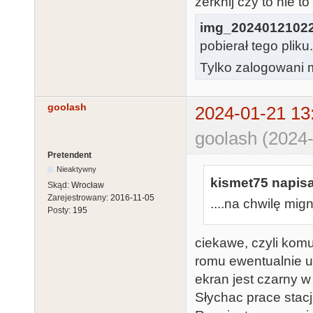
zerknij czy to nie t
img_2024012102
pobierał tego pliku
Tylko zalogowani m
goolash
2024-01-21 13
goolash (2024-
Pretendent
Nieaktywny
kismet75 napisa
Skąd:
Wrocław
Zarejestrowany:
2016-11-05
....na chwilę mig
Posty:
195
ciekawe, czyli komu
romu ewentualnie ut
ekran jest czarny w
Słychac prace stac