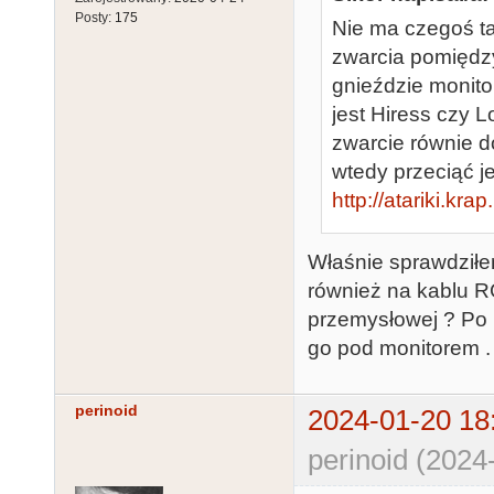
Posty:
175
Nie ma czegoś t
zwarcia pomiędzy
gnieździe monito
jest Hiress czy 
zwarcie równie 
wtedy przeciąć j
http://atariki.kr
Właśnie sprawdziłe
również na kablu RG
przemysłowej ? Po 
go pod monitorem .
perinoid
2024-01-20 18
perinoid (2024