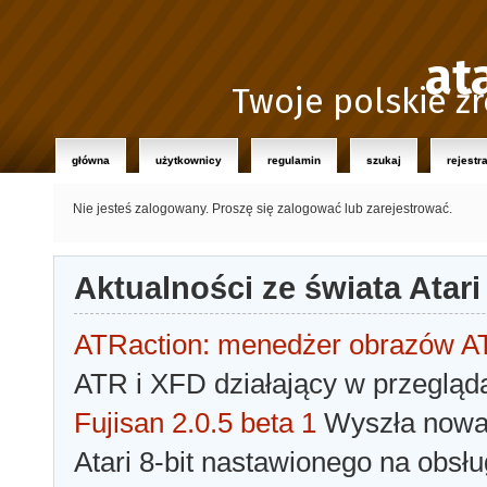
at
Twoje polskie źr
główna
użytkownicy
regulamin
szukaj
rejestr
Nie jesteś zalogowany.
Proszę się zalogować lub zarejestrować.
Aktualności ze świata Atari
ATRaction: menedżer obrazów 
ATR i XFD działający w przegląda
Fujisan 2.0.5 beta 1
Wyszła nowa 
Atari 8-bit nastawionego na obsłu