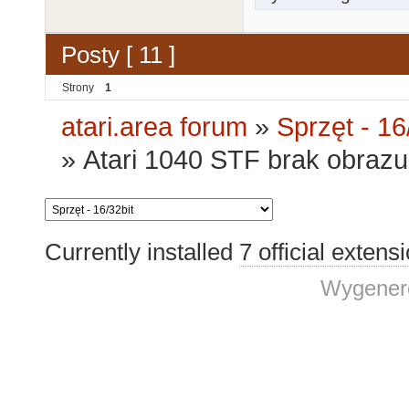
Posty [ 11 ]
Strony
1
atari.area forum
»
Sprzęt - 16
»
Atari 1040 STF brak obraz
Currently installed
7 official extens
Wygenero