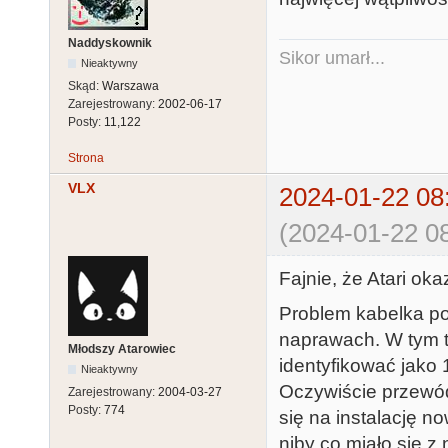
Naddyskownik
Sikor umarł...
Nieaktywny
Skąd:
Warszawa
Zarejestrowany:
2002-06-17
Posty:
11,122
Strona
VLX
2024-01-22 08
(2024-01-22 08
Fajnie, że Atari oka
Problem kabelka p
naprawach. W tym t
Młodszy Atarowiec
identyfikować jako 1
Nieaktywny
Oczywiście przewó
Zarejestrowany:
2004-03-27
Posty:
774
się na instalację 
niby co miało się z