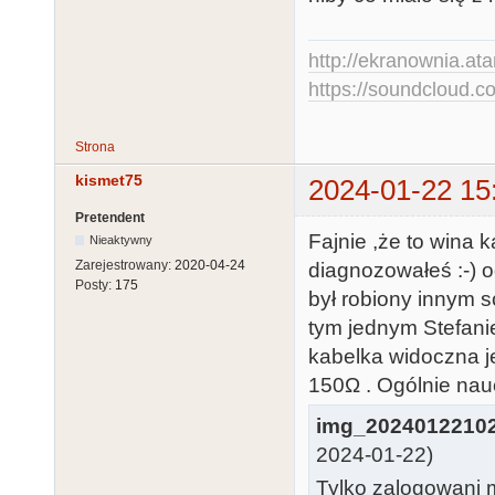
http://ekranownia.atar
https://soundcloud.co
Strona
kismet75
2024-01-22 15
Pretendent
Fajnie ,że to wina 
Nieaktywny
Zarejestrowany:
2020-04-24
diagnozowałeś :-) o
Posty:
175
był robiony innym s
tym jednym Stefani
kabelka widoczna j
150Ω . Ogólnie nau
img_2024012210
2024-01-22)
Tylko zalogowani m