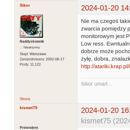
Sikor
2024-01-20 14
Nie ma czegoś taki
zwarcia pomiędzy pi
monitorowym jest PI
Naddyskownik
Low ress. Ewntualn
Nieaktywny
dobrze może pochod
Skąd:
Warszawa
żyłę, dobra, znalaz
Zarejestrowany:
2002-06-17
Posty:
11,122
http://atariki.krap
Sikor umarł...
Strona
kismet75
2024-01-20 16
kismet75 (202
Pretendent