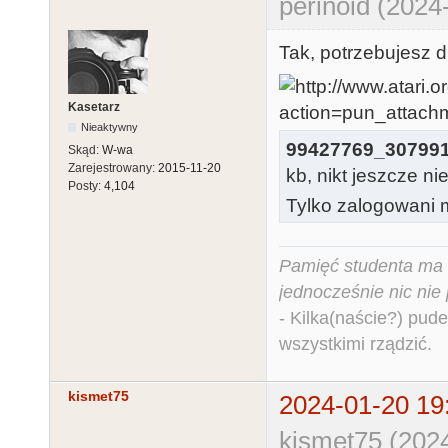
perinoid (2024
Tak, potrzebujesz dr
Kasetarz
Nieaktywny
99427769_307991
Skąd:
W-wa
Zarejestrowany:
2015-11-20
kb, nikt jeszcze ni
Posty:
4,104
Tylko zalogowani m
Pamięć studenta ma c
jednocześnie nic nie
- Kilka(naście?) pude
wszystkimi rządzić.
kismet75
2024-01-20 19
kismet75 (202