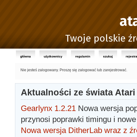
at
Twoje polskie źr
główna
użytkownicy
regulamin
szukaj
rejestr
Nie jesteś zalogowany.
Proszę się zalogować lub zarejestrować.
Aktualności ze świata Atari
Gearlynx 1.2.21
Nowa wersja popu
przynosi poprawki timingu i nowe
Nowa wersja DitherLab wraz z źr