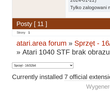
2024-01-22)
Tylko zalogowani m
Posty [ 11 ]
Strony
1
atari.area forum
»
Sprzęt - 16
»
Atari 1040 STF brak obraz
Currently installed
7 official extens
Wygenero