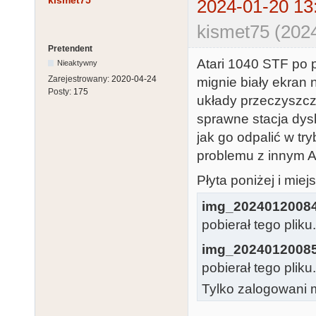
kismet75
2024-01-20 13
kismet75 (202
Pretendent
Atari 1040 STF po 
Nieaktywny
Zarejestrowany:
2020-04-24
mignie biały ekran 
Posty:
175
układy przeczyszczo
sprawne stacja dysk
jak go odpalić w t
problemu z innym At
Płyta poniżej i miej
img_2024012008
pobierał tego pliku
img_2024012008
pobierał tego pliku
Tylko zalogowani m