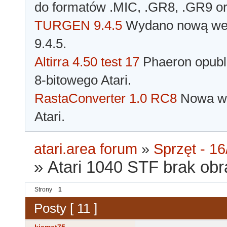
do formatów .MIC, .GR8, .GR9 o
TURGEN 9.4.5
Wydano nową wer
9.4.5.
Altirra 4.50 test 17
Phaeron opubli
8-bitowego Atari.
RastaConverter 1.0 RC8
Nowa wer
Atari.
atari.area forum
»
Sprzęt - 16
»
Atari 1040 STF brak ob
Strony
1
Posty [ 11 ]