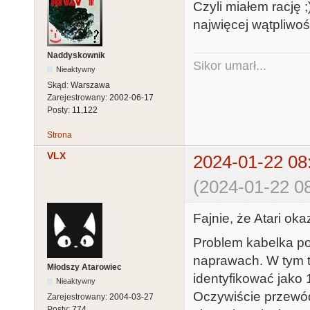
Czyli miałem rację 
najwięcej wątpliwoś
Naddyskownik
Sikor umarł...
Nieaktywny
Skąd:
Warszawa
Zarejestrowany:
2002-06-17
Posty:
11,122
Strona
VLX
2024-01-22 08
(2024-01-22 08
Fajnie, że Atari oka
Problem kabelka p
naprawach. W tym t
Młodszy Atarowiec
identyfikować jako 1
Nieaktywny
Oczywiście przewó
Zarejestrowany:
2004-03-27
Posty:
774