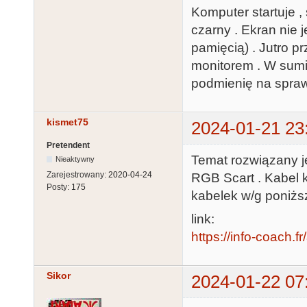
Komputer startuje , 
czarny . Ekran nie j
pamięcią) . Jutro p
monitorem . W sumi
podmienię na sprawd
kismet75
2024-01-21 23
Pretendent
Temat rozwiązany j
Nieaktywny
Zarejestrowany:
2020-04-24
RGB Scart . Kabel k
Posty:
175
kabelek w/g poniżs
link:
https://info-coach.f
Sikor
2024-01-22 07