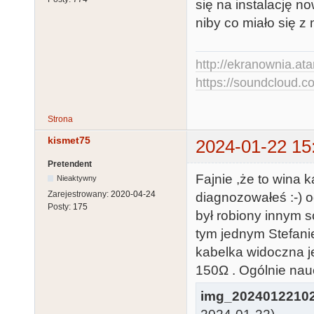
się na instalację 
niby co miało się z
http://ekranownia.atar
https://soundcloud.co
Strona
kismet75
2024-01-22 15
Pretendent
Fajnie ,że to wina 
Nieaktywny
Zarejestrowany:
2020-04-24
diagnozowałeś :-) o
Posty:
175
był robiony innym s
tym jednym Stefani
kabelka widoczna j
150Ω . Ogólnie nau
img_2024012210