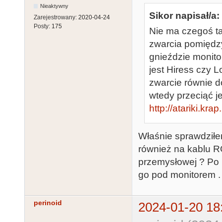
Nieaktywny
Sikor napisał/a:
Zarejestrowany:
2020-04-24
Posty:
175
Nie ma czegoś t
zwarcia pomiędzy
gnieździe monito
jest Hiress czy 
zwarcie równie 
wtedy przeciąć j
http://atariki.kr
Właśnie sprawdziłe
również na kablu RG
przemysłowej ? Po 
go pod monitorem .
perinoid
2024-01-20 18