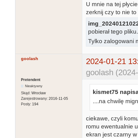
U mnie na tej płyc
zerknij czy to nie t
img_2024012102
pobierał tego pliku
Tylko zalogowani m
goolash
2024-01-21 13
goolash (2024-
Pretendent
Nieaktywny
kismet75 napisa
Skąd:
Wrocław
Zarejestrowany:
2016-11-05
....na chwilę mig
Posty:
194
ciekawe, czyli komu
romu ewentualnie ut
ekran jest czarny w