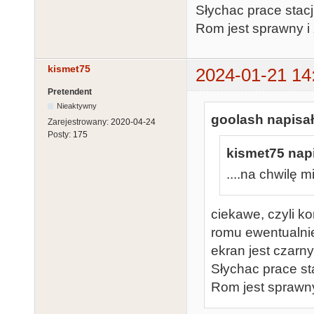
Słychac prace stac
Rom jest sprawny 
kismet75
2024-01-21 14
Pretendent
Nieaktywny
goolash napisał
Zarejestrowany:
2020-04-24
Posty:
175
kismet75 napi
....na chwilę m
ciekawe, czyli k
romu ewentualnie 
ekran jest czarny
Słychac prace st
Rom jest sprawn