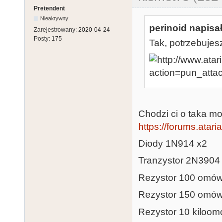
Pretendent
Nieaktywny
perinoid napisał
Zarejestrowany:
2020-04-24
Posty:
175
Tak, potrzebujesz
Chodzi ci o taka mod
https://forums.atar
Diody 1N914 x2
Tranzystor 2N3904
Rezystor 100 omó
Rezystor 150 omó
Rezystor 10 kiloo