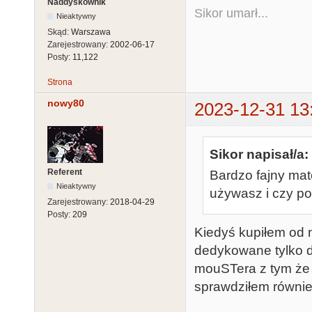
Naddyskownik
Sikor umarł...
Nieaktywny
Skąd:
Warszawa
Zarejestrowany:
2002-06-17
Posty:
11,122
Strona
nowy80
2023-12-31 13
Sikor napisał/a:
Referent
Bardzo fajny mat
Nieaktywny
używasz i czy pot
Zarejestrowany:
2018-04-29
Posty:
209
Kiedyś kupiłem od 
dedykowane tylko d
mouSTera z tym że 
sprawdziłem równie