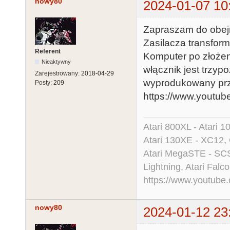
nowy80
2024-01-07 10
Zapraszam do obejr
Zasilacza transform
Referent
Komputer po złożen
Nieaktywny
włącznik jest trzy
Zarejestrowany:
2018-04-29
wyprodukowany prz
Posty:
209
https://www.youtu
Atari 800XL - Atari 
Atari 130XE - XC12,
Atari MegaSTE - SCS
Lightning, Atari Falco
https://www.youtu
nowy80
2024-01-12 23