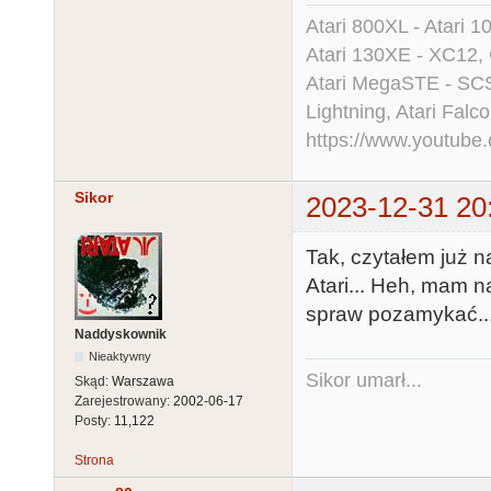
Atari 800XL - Atari 
Atari 130XE - XC12,
Atari MegaSTE - SCS
Lightning, Atari Falco
https://www.youtu
Sikor
2023-12-31 20
Tak, czytałem już 
Atari... Heh, mam n
spraw pozamykać..
Naddyskownik
Nieaktywny
Sikor umarł...
Skąd:
Warszawa
Zarejestrowany:
2002-06-17
Posty:
11,122
Strona