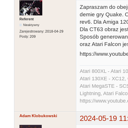
Zapraszam do obej
demie gry Quake. 
Referent
rev6. Dla Amiga 12
Nieaktywny
Dla CT63 obraz jes
Zarejestrowany:
2018-04-29
Sposób generowani
Posty:
209
oraz Atari Falcon j
https://www.youtu
Atari 800XL - Atari 
Atari 130XE - XC12,
Atari MegaSTE - SCS
Lightning, Atari Falco
https://www.youtu
Adam Klobukowski
2024-05-19 11