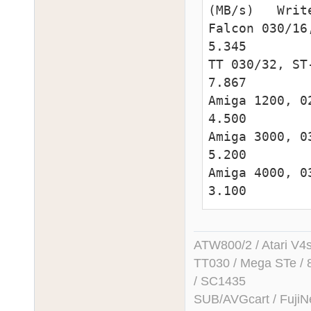
(MB/s)   Writ
Falcon 030/16, ST-ram          
5.345         
TT 030/32, ST-ram                     
7.867         
Amiga 1200, 020/14, Chip
4.500         
Amiga 3000, 030/25, Chip
5.200         
Amiga 4000, 030/25, Chip
3.100        
ATW800/2 / Atari V4sa 
TT030 / Mega STe / 
/ SC1435
SUB/AVGcart / FujiN