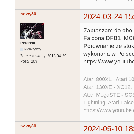
nowy80
2024-03-24 15
Zapraszam do obejrz
Falcona DFB1 [MC
Referent
Porównanie ze stoko
Nieaktywny
wykonana w Polsce
Zarejestrowany:
2018-04-29
https://www.yout
Posty:
209
Atari 800XL - Atari 
Atari 130XE - XC12,
Atari MegaSTE - SCS
Lightning, Atari Falco
https://www.youtu
nowy80
2024-05-10 18