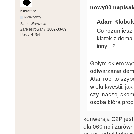
nowy80 napisał/
Kasetarz
Nieaktywny
Adam Klobuko
Skąd:
Warszawa
Zarejestrowany:
2002-03-09
Co rozumiesz
Posty:
4,756
klatek z dema 
inny." ?
Gołym okiem wygl
odtwarzania demo
Atari robi to szy
wielu kwestii, j
czy inaczej skom
osoba która prog
konwersja C2P jest
dla 060 no i zarówn