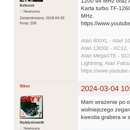
1200 94 MHz oraz A
Referent
Karta turbo TF-126
Nieaktywny
MHz.
Zarejestrowany:
2018-04-29
https://www.yout
Posty:
209
Atari 800XL - Atari 
Atari 130XE - XC12,
Atari MegaSTE - SCS
Lightning, Atari Falco
https://www.youtu
Sikor
2024-03-04 10
Mam wrażenie po ob
wolniejszego zegara
kwestia grabera w 
Naddyskownik
Nieaktywny