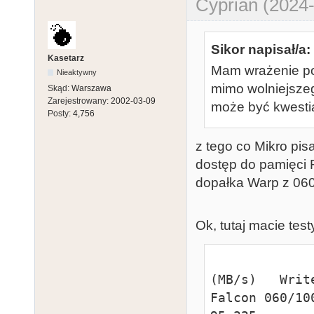
Cyprian (2024-
Sikor napisał/a:
Kasetarz
Mam wrażenie po 
Nieaktywny
mimo wolniejszeg
Skąd:
Warszawa
Zarejestrowany:
2002-03-09
może być kwesti
Posty:
4,756
z tego co Mikro pis
dostęp do pamięci 
dopałka Warp z 06
Ok, tutaj macie test
                
(MB/s)   Writ
Falcon 060/100, Fastram     