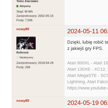
Toms Atarowiec
Aktywny
Skąd:
W-WA
Zarejestrowany:
2002-05-15
Posty:
7,506
nowy80
2024-05-11 06
Dzięki, lubię robić
z jakiejś gry FPS.
Referent
Nieaktywny
Atari 800XL - Atari 
Zarejestrowany:
2018-04-29
Posty:
209
Atari 130XE - XC12,
Atari MegaSTE - SCS
Lightning, Atari Falco
https://www.youtu
nowy80
2024-05-19 06