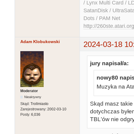
/ Lynx Multi Card /
SatanDisk / UltraSat
Dots / PAM Net
http://260ste.atari.or
Adam Klobukowski
2024-03-18 10
jury napisał/a:
nowy80 napis
Muzyka na Ata
Moderator
Nieaktywny
Skąd masz takie 
Skąd:
Trollmiasto
Zarejestrowany:
2002-03-10
dotychczas byłe
Posty:
6,036
TBL'ów nie odgr