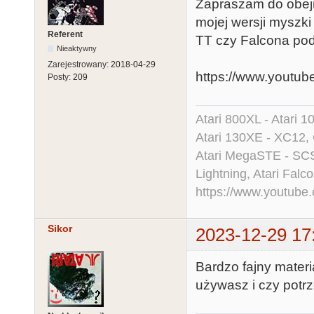
Zapraszam do obejr
mojej wersji myszki
Referent
TT czy Falcona po
Nieaktywny
Zarejestrowany:
2018-04-29
https://www.youtu
Posty:
209
Atari 800XL - Atari 
Atari 130XE - XC12,
Atari MegaSTE - SCS
Lightning, Atari Falco
https://www.youtu
Sikor
2023-12-29 17
Bardzo fajny materi
używasz i czy potrz