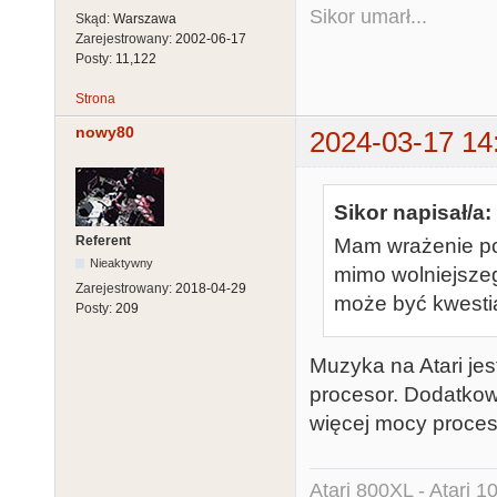
Sikor umarł...
Skąd:
Warszawa
Zarejestrowany:
2002-06-17
Posty:
11,122
Strona
nowy80
2024-03-17 14
Sikor napisał/a:
Referent
Mam wrażenie po 
Nieaktywny
mimo wolniejszeg
Zarejestrowany:
2018-04-29
może być kwesti
Posty:
209
Muzyka na Atari je
procesor. Dodatkow
więcej mocy proces
Atari 800XL - Atari 