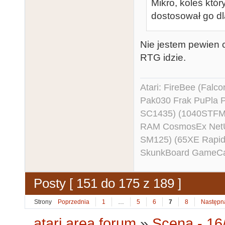
Mikro, koleś któr
dostosował go dla
Nie jestem pewien c
RTG idzie.
Atari: FireBee (Fal
Pak030 Frak PuPla
SC1435) (1040STFM
RAM CosmosEx NetU
SM125) (65XE Rapi
SkunkBoard GameCart
Posty [ 151 do 175 z 189 ]
Strony
Poprzednia
1
…
5
6
7
8
Następn
atari.area forum
»
Scena - 16/