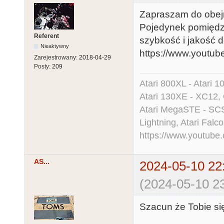
Zapraszam do obejr
Pojedynek pomięd
Referent
szybkość i jakość 
Nieaktywny
https://www.youtu
Zarejestrowany:
2018-04-29
Posty:
209
Atari 800XL - Atari 
Atari 130XE - XC12,
Atari MegaSTE - SCS
Lightning, Atari Falco
https://www.youtu
AS...
2024-05-10 22
(2024-05-10 23
Szacun że Tobie si