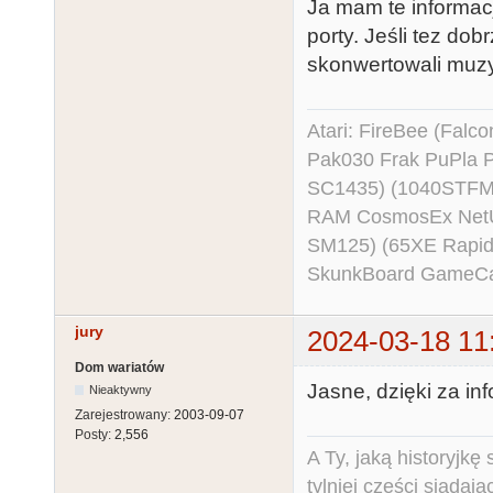
Ja mam te informacj
porty. Jeśli tez dob
skonwertowali muz
Atari: FireBee (Fal
Pak030 Frak PuPla
SC1435) (1040STFM
RAM CosmosEx NetU
SM125) (65XE Rapi
SkunkBoard GameCart
jury
2024-03-18 11
Dom wariatów
Jasne, dzięki za inf
Nieaktywny
Zarejestrowany:
2003-09-07
Posty:
2,556
A Ty, jaką historyjk
tylniej części siadają