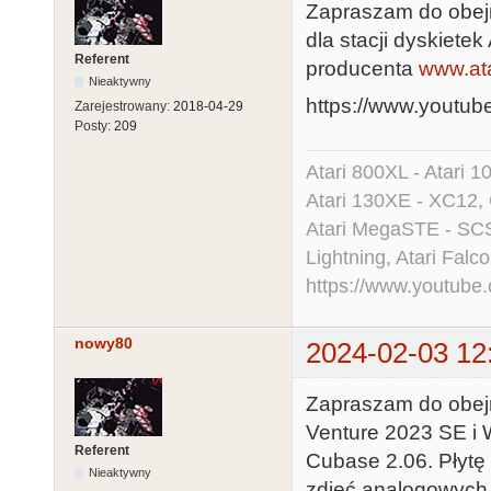
Zapraszam do obejr
dla stacji dyskiete
Referent
producenta
www.at
Nieaktywny
https://www.youtu
Zarejestrowany:
2018-04-29
Posty:
209
Atari 800XL - Atari 
Atari 130XE - XC12,
Atari MegaSTE - SCS
Lightning, Atari Falco
https://www.youtu
nowy80
2024-02-03 12
Zapraszam do obejr
Venture 2023 SE i 
Referent
Cubase 2.06. Płytę
Nieaktywny
zdjęć analogowych