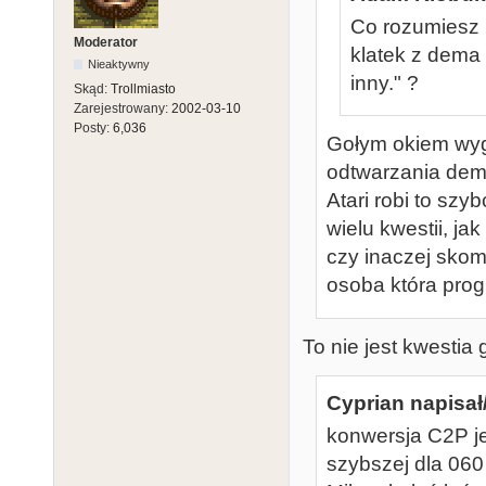
Co rozumiesz
Moderator
klatek z dema 
Nieaktywny
inny." ?
Skąd:
Trollmiasto
Zarejestrowany:
2002-03-10
Posty:
6,036
Gołym okiem wygl
odtwarzania demo
Atari robi to szy
wielu kwestii, j
czy inaczej skom
osoba która prog
To nie jest kwestia
Cyprian napisał
konwersja C2P je
szybszej dla 060