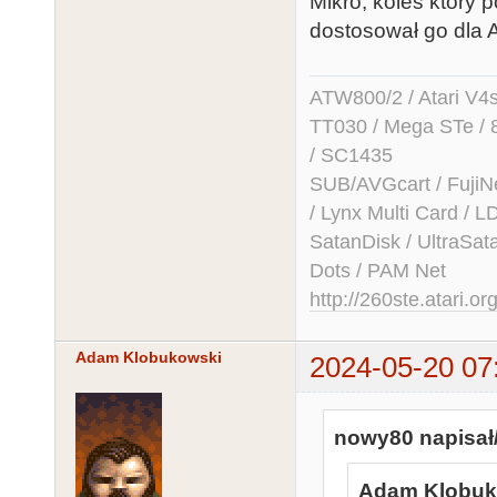
Mikro, koleś który p
dostosował go dla A
ATW800/2 / Atari V4sa 
TT030 / Mega STe / 
/ SC1435
SUB/AVGcart / FujiN
/ Lynx Multi Card /
SatanDisk / UltraSat
Dots / PAM Net
http://260ste.atari.or
Adam Klobukowski
2024-05-20 07
nowy80 napisał/
Adam Klobuko