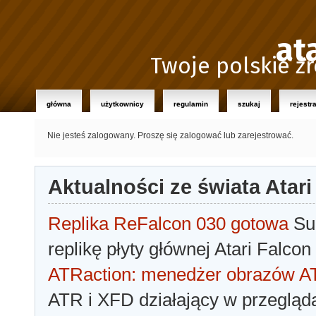
at
Twoje polskie źr
główna
użytkownicy
regulamin
szukaj
rejestr
Nie jesteś zalogowany.
Proszę się zalogować lub zarejestrować.
Aktualności ze świata Atari
Replika ReFalcon 030 gotowa
Sua
replikę płyty głównej Atari Falcon
ATRaction: menedżer obrazów 
ATR i XFD działający w przegląda