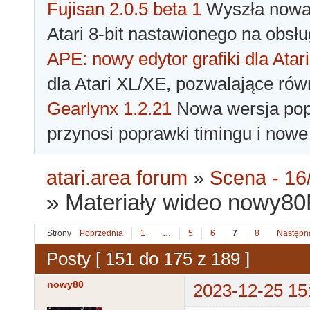
Fujisan 2.0.5 beta 1
Wyszła nowa 
Atari 8-bit nastawionego na obsłu
APE: nowy edytor grafiki dla Atari
dla Atari XL/XE, pozwalające rów
Gearlynx 1.2.21
Nowa wersja popu
przynosi poprawki timingu i nowe
atari.area forum
»
Scena - 16/
»
Materiały wideo nowy80Re
Strony
Poprzednia
1
…
5
6
7
8
Następn
Posty [ 151 do 175 z 189 ]
nowy80
2023-12-25 15