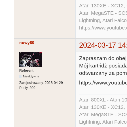
Atari 130XE - XC12,
Atari MegaSTE - SCS
Lightning, Atari Falco
https://www.youtu
nowy80
2024-03-17 14
Zapraszam do obejrz
Mój kartridż posiad
Referent
odtwarzany za pom
Nieaktywny
https://www.yout
Zarejestrowany:
2018-04-29
Posty:
209
Atari 800XL - Atari 
Atari 130XE - XC12,
Atari MegaSTE - SCS
Lightning, Atari Falco