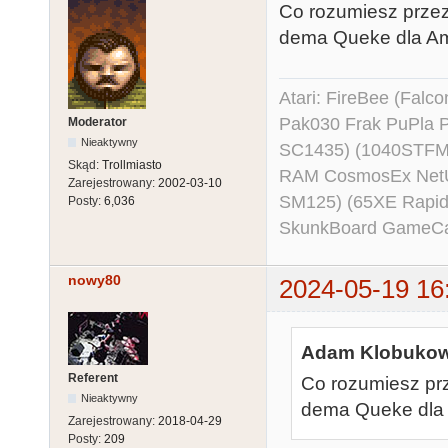
Co rozumiesz prze
dema Queke dla Amig
Atari: FireBee (Fal
Pak030 Frak PuPla
Moderator
Nieaktywny
SC1435) (1040STFM
Skąd:
Trollmiasto
RAM CosmosEx NetU
Zarejestrowany:
2002-03-10
SM125) (65XE Rapi
Posty:
6,036
SkunkBoard GameCart
nowy80
2024-05-19 16
Adam Klobukows
Referent
Co rozumiesz pr
Nieaktywny
dema Queke dla Am
Zarejestrowany:
2018-04-29
Posty:
209