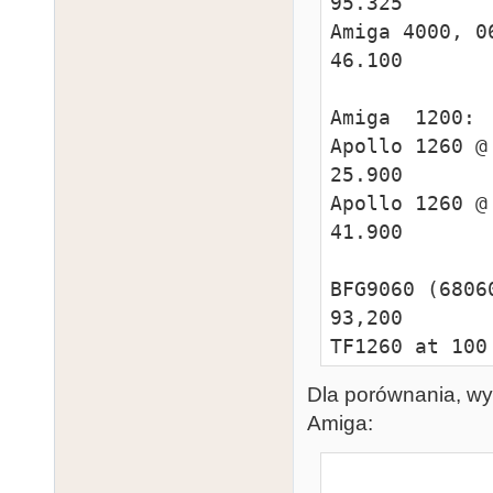
95.325       
Amiga 4000, 060/50, Fas
46.100       
Amiga  1200:

Apollo 1260 @ 50MHz, Fa
25.900        
Apollo 1260 @ 80MHz, Fa
41.900        
BFG9060 (68060-T
93,200        
TF1260 at 100 MHz, Fastr
83,000        
Dla porównania, wyd
Warp1260 at 105 MHz, Fa
Amiga:
75,600        
CyberStorm Mk3 6
                
71,900       