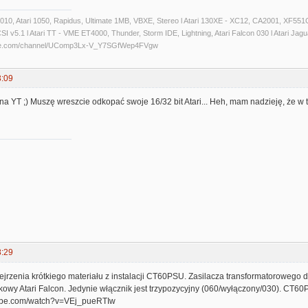
 1010, Atari 1050, Rapidus, Ultimate 1MB, VBXE, Stereo l Atari 130XE - XC12, CA2001, XF551C
 v5.1 l Atari TT - VME ET4000, Thunder, Storm IDE, Lightning, Atari Falcon 030 l Atari Jaguar 
ube.com/channel/UComp3Lx-V_Y7SGfWep4FVgw
3:09
 na YT ;) Muszę wreszcie odkopać swoje 16/32 bit Atari... Heh, mam nadzieję, że 
8:29
rzenia krótkiego materiału z instalacji CT60PSU. Zasilacza transformatorowego do
ckowy Atari Falcon. Jedynie włącznik jest trzypozycyjny (060/wyłączony/030). CT
tube.com/watch?v=VEj_pueRTIw