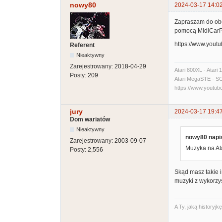
nowy80
2024-03-17 14:0
Zapraszam do obej
pomocą MidiCarP
https://www.you
Referent
Nieaktywny
Zarejestrowany:
2018-04-29
Atari 800XL - Atari
Posty:
209
Atari MegaSTE - SCSI
https://www.yout
jury
2024-03-17 19:4
Dom wariatów
Nieaktywny
nowy80 napis
Zarejestrowany:
2003-09-07
Muzyka na At
Posty:
2,556
Skąd masz takie 
muzyki z wykorzy
A Ty, jaką historyj