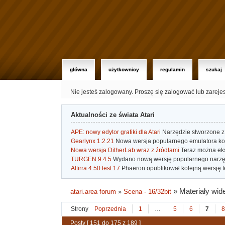
główna
użytkownicy
regulamin
szukaj
Nie jesteś zalogowany.
Proszę się zalogować lub zareje
Aktualności ze świata Atari
APE: nowy edytor grafiki dla Atari
Narzędzie stworzone z 
Gearlynx 1.2.21
Nowa wersja popularnego emulatora kons
Nowa wersja DitherLab wraz z źródłami
Teraz można eks
TURGEN 9.4.5
Wydano nową wersję popularnego narzę
Altirra 4.50 test 17
Phaeron opublikował kolejną wersję t
»
Materiały wid
atari.area forum
»
Scena - 16/32bit
Strony
Poprzednia
1
…
5
6
7
8
Posty [ 151 do 175 z 189 ]