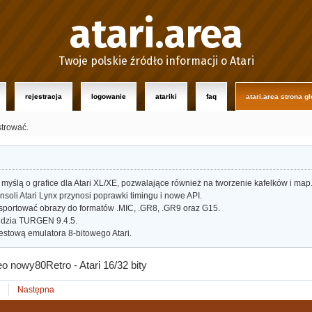
atari.area
Twoje polskie źródło informacji o Atari
rejestracja
logowanie
atariki
faq
atari.area strona g
strować.
myślą o grafice dla Atari XL/XE, pozwalające również na tworzenie kafelków i map
oli Atari Lynx przynosi poprawki timingu i nowe API.
portować obrazy do formatów .MIC, .GR8, .GR9 oraz G15.
dzia TURGEN 9.4.5.
estową emulatora 8-bitowego Atari.
eo nowy80Retro - Atari 16/32 bity
Następna