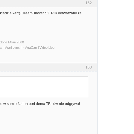
162
okładzie kartę DreamBlaster S2. Plik odtwarzany za
lone l Atari 7800
I Atari Lynx II - AgaCart l Video blog:
163
 że w sumie żaden port dema TBL'ów nie odgrywał