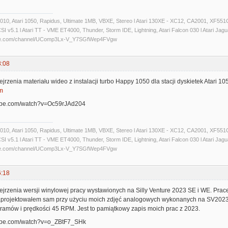
 1010, Atari 1050, Rapidus, Ultimate 1MB, VBXE, Stereo l Atari 130XE - XC12, CA2001, XF551C
 v5.1 l Atari TT - VME ET4000, Thunder, Storm IDE, Lightning, Atari Falcon 030 l Atari Jaguar 
ube.com/channel/UComp3Lx-V_Y7SGfWep4FVgw
8:08
rzenia materiału wideo z instalacji turbo Happy 1050 dla stacji dyskietek Atari 1
m
tube.com/watch?v=Oc59rJAd204
 1010, Atari 1050, Rapidus, Ultimate 1MB, VBXE, Stereo l Atari 130XE - XC12, CA2001, XF551C
 v5.1 l Atari TT - VME ET4000, Thunder, Storm IDE, Lightning, Atari Falcon 030 l Atari Jaguar 
ube.com/channel/UComp3Lx-V_Y7SGfWep4FVgw
6:18
jrzenia wersji winylowej pracy wystawionych na Silly Venture 2023 SE i WE. Prac
aprojektowałem sam przy użyciu moich zdjęć analogowych wykonanych na SV2023 S
ramów i prędkości 45 RPM. Jest to pamiątkowy zapis moich prac z 2023.
tube.com/watch?v=o_ZBtF7_SHk