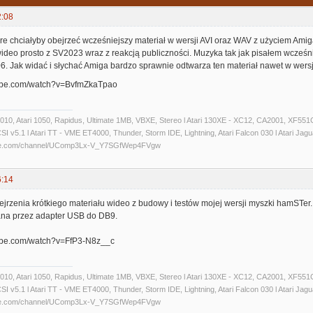
2:08
tóre chciałyby obejrzeć wcześniejszy materiał w wersji AVI oraz WAV z użyciem A
wideo prosto z SV2023 wraz z reakcją publiczności. Muzyka tak jak pisałem wcześ
. Jak widać i słychać Amiga bardzo sprawnie odtwarza ten materiał nawet w wersj
tube.com/watch?v=BvfmZkaTpao
 1010, Atari 1050, Rapidus, Ultimate 1MB, VBXE, Stereo l Atari 130XE - XC12, CA2001, XF551C
 v5.1 l Atari TT - VME ET4000, Thunder, Storm IDE, Lightning, Atari Falcon 030 l Atari Jaguar 
ube.com/channel/UComp3Lx-V_Y7SGfWep4FVgw
6:14
rzenia krótkiego materiału wideo z budowy i testów mojej wersji myszki hamSTer. N
na przez adapter USB do DB9.
tube.com/watch?v=FfP3-N8z__c
 1010, Atari 1050, Rapidus, Ultimate 1MB, VBXE, Stereo l Atari 130XE - XC12, CA2001, XF551C
 v5.1 l Atari TT - VME ET4000, Thunder, Storm IDE, Lightning, Atari Falcon 030 l Atari Jaguar 
ube.com/channel/UComp3Lx-V_Y7SGfWep4FVgw