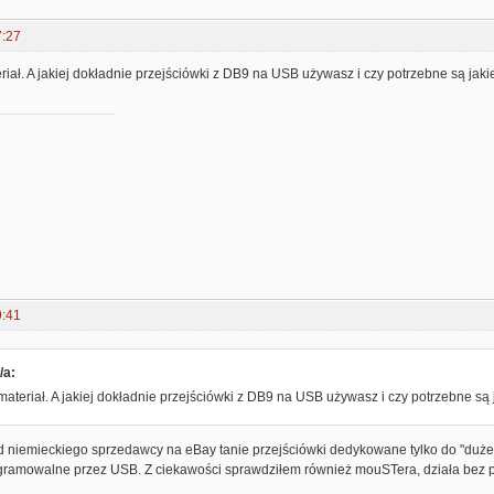
7:27
riał. A jakiej dokładnie przejściówki z DB9 na USB używasz i czy potrzebne są jakie
9:41
/a:
materiał. A jakiej dokładnie przejściówki z DB9 na USB używasz i czy potrzebne są 
d niemieckiego sprzedawcy na eBay tanie przejściówki dedykowane tylko do "dużeg
ogramowalne przez USB. Z ciekawości sprawdziłem również mouSTera, działa bez 