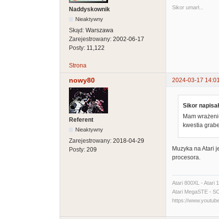
Sikor umarł...
Naddyskownik
Nieaktywny
Skąd:
Warszawa
Zarejestrowany:
2002-06-17
Posty:
11,122
Strona
nowy80
2024-03-17 14:0
Sikor napisał
Mam wrażenie 
Referent
kwestia grab
Nieaktywny
Zarejestrowany:
2018-04-29
Muzyka na Atari 
Posty:
209
procesora.
Atari 800XL - Atari
Atari MegaSTE - SCSI
https://www.yout