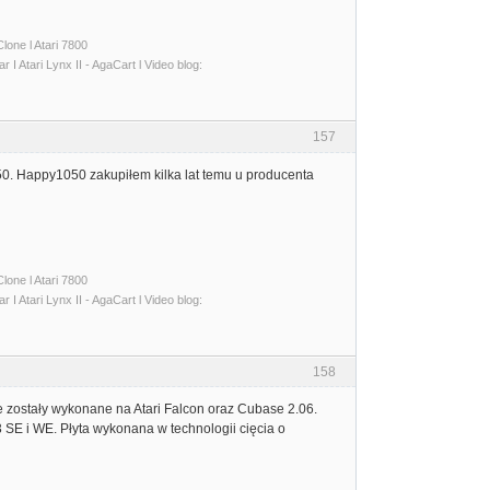
lone l Atari 7800
I Atari Lynx II - AgaCart l Video blog:
157
050. Happy1050 zakupiłem kilka lat temu u producenta
lone l Atari 7800
I Atari Lynx II - AgaCart l Video blog:
158
e zostały wykonane na Atari Falcon oraz Cubase 2.06.
E i WE. Płyta wykonana w technologii cięcia o