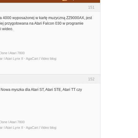
151
miga 4000 wyposażonej w kartę muzyczną ZZ9000AX, jest
niej przygotowana na Atari Falcon 030 w programie
i wideo.
lone l Atari 7800
I Atari Lynx II - AgaCart l Video blog:
152
owa myszka dla Atari ST, Atari STE, Atari TT czy
lone l Atari 7800
I Atari Lynx II - AgaCart l Video blog: