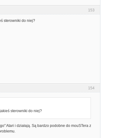
153
ś sterowniki do niej?
154
jakieś sterowniki do niej?
o" Atari i działają. Są bardzo podobne do mouSTera z
problemu.