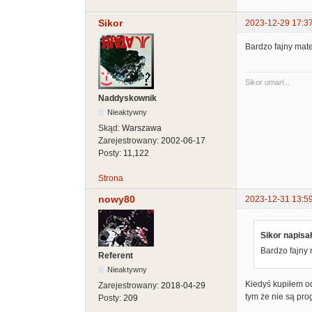
Sikor
2023-12-29 17:3
Bardzo fajny mate
Sikor umarł...
Naddyskownik
Nieaktywny
Skąd:
Warszawa
Zarejestrowany:
2002-06-17
Posty:
11,122
Strona
nowy80
2023-12-31 13:5
Sikor napisał
Bardzo fajny 
Referent
Nieaktywny
Kiedyś kupiłem o
Zarejestrowany:
2018-04-29
tym że nie są pr
Posty:
209