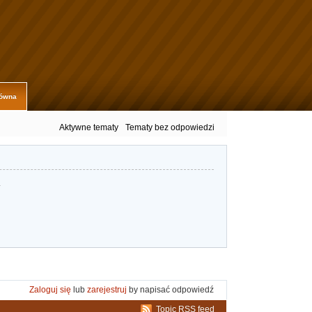
łówna
Aktywne tematy
Tematy bez odpowiedzi
.
Zaloguj się
lub
zarejestruj
by napisać odpowiedź
Topic RSS feed