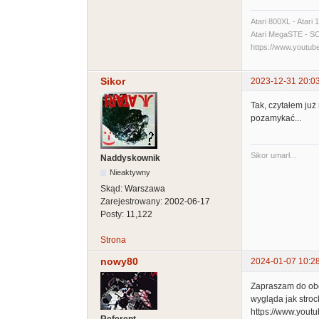
Atari 800XL - Atari
Atari MegaSTE - SCSI
https://www.yout
Sikor
2023-12-31 20:0
Tak, czytałem już
pozamykać...
Sikor umarł...
Naddyskownik
Nieaktywny
Skąd:
Warszawa
Zarejestrowany:
2002-06-17
Posty:
11,122
Strona
nowy80
2024-01-07 10:2
Zapraszam do obej
wygląda jak stro
https://www.you