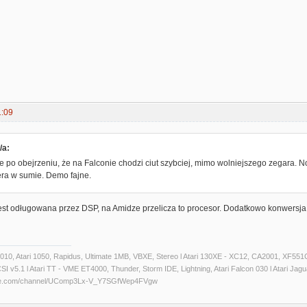
1:09
/a:
po obejrzeniu, że na Falconie chodzi ciut szybciej, mimo wolniejszego zegara. No
era w sumie. Demo fajne.
jest odługowana przez DSP, na Amidze przelicza to procesor. Dodatkowo konwersj
 1010, Atari 1050, Rapidus, Ultimate 1MB, VBXE, Stereo l Atari 130XE - XC12, CA2001, XF551C
 v5.1 l Atari TT - VME ET4000, Thunder, Storm IDE, Lightning, Atari Falcon 030 l Atari Jaguar 
ube.com/channel/UComp3Lx-V_Y7SGfWep4FVgw