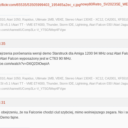
nowy80Retro_SV2023SE_WE
 1010, Atari 1050, Rapidus, Ultimate 1MB, VBXE, Stereo l Atari 130XE - XC12, CA2001, XF551C
 v5.1 l Atari TT - VME ET4000, Thunder, Storm IDE, Lightning, Atari Falcon 030 l Atari Jaguar 
ube.com/channel/UComp3Lx-V_Y7SGfWep4FVgw
3:35
jrzenia porównania wersji demo Starstruck dla Amiga 1200 94 MHz oraz Atari Fal
Atari Falcon wyposażony jest w CT63 90 MHz.
tube.com/watch?v=D6Q2DtOwpiA
 1010, Atari 1050, Rapidus, Ultimate 1MB, VBXE, Stereo l Atari 130XE - XC12, CA2001, XF551C
 v5.1 l Atari TT - VME ET4000, Thunder, Storm IDE, Lightning, Atari Falcon 030 l Atari Jaguar 
ube.com/channel/UComp3Lx-V_Y7SGfWep4FVgw
4:31
bejrzeniu, że na Falconie chodzi ciut szybciej, mimo wolniejszego zegara. No i s
 Demo fajne.