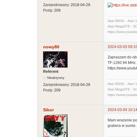
Zarejestrowany:
2018-04-29
Posty:
209
Atari 800XL - Atari
Atari MegaSTE - SCSI
https://www.yout
nowy80
2024-03-03 09:3
Zapraszam do obe
TF-1260 94 MHz. 
https://www.you
Referent
Nieaktywny
Atari 800XL - Atari
Zarejestrowany:
2018-04-29
Atari MegaSTE - SCSI
Posty:
209
https://www.yout
Sikor
2024-03-04 10:1
Mam wrażenie po o
grabera w sumie.