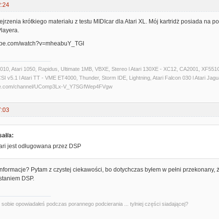
2:24
rzenia krótkiego materiału z testu MIDIcar dla Atari XL. Mój kartridż posiada na p
layera.
tube.com/watch?v=mheabuY_TGI
 1010, Atari 1050, Rapidus, Ultimate 1MB, VBXE, Stereo l Atari 130XE - XC12, CA2001, XF551C
 v5.1 l Atari TT - VME ET4000, Thunder, Storm IDE, Lightning, Atari Falcon 030 l Atari Jaguar 
ube.com/channel/UComp3Lx-V_Y7SGfWep4FVgw
7:03
ał/a:
ari jest odługowana przez DSP
informacje? Pytam z czystej ciekawości, bo dotychczas byłem w pełni przekonany,
staniem DSP.
kę sobie opowiadałeś podczas porannego podcierania ... tylniej części siadającej?