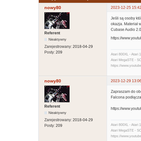
nowy80
2023-12-25 15:4
Jeśli są osoby k
okazja. Materiał 
Cubase Audio 2.06
Referent
https://www.you
Nieaktywny
Zarejestrowany:
2018-04-29
Posty:
209
Atari 800XL - Atari
Atari MegaSTE - SCSI
https://www.yout
nowy80
2023-12-29 13:0
Zapraszam do obej
Falcona podłącza
Referent
https://www.you
Nieaktywny
Zarejestrowany:
2018-04-29
Atari 800XL - Atari
Posty:
209
Atari MegaSTE - SCSI
https://www.yout