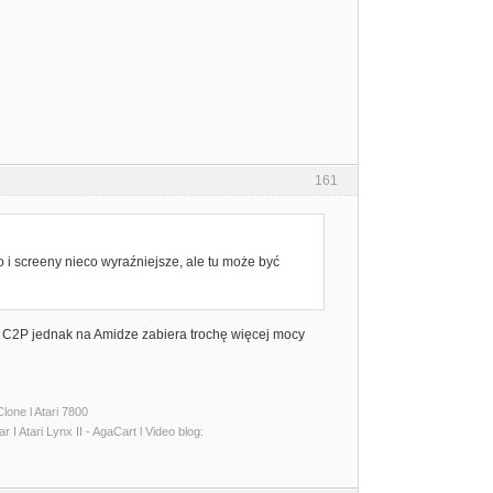
161
 i screeny nieco wyraźniejsze, ale tu może być
a C2P jednak na Amidze zabiera trochę więcej mocy
lone l Atari 7800
I Atari Lynx II - AgaCart l Video blog: