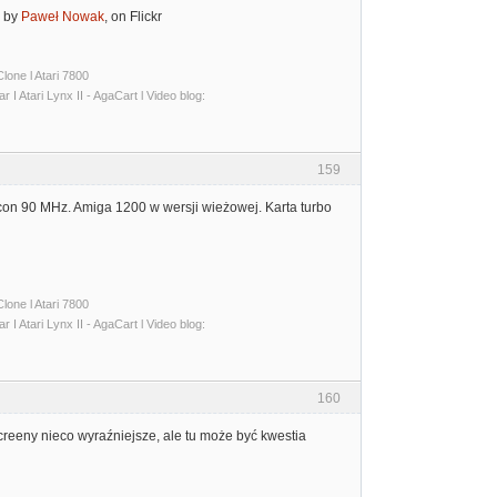
by
Paweł Nowak
, on Flickr
lone l Atari 7800
I Atari Lynx II - AgaCart l Video blog:
159
con 90 MHz. Amiga 1200 w wersji wieżowej. Karta turbo
lone l Atari 7800
I Atari Lynx II - AgaCart l Video blog:
160
creeny nieco wyraźniejsze, ale tu może być kwestia