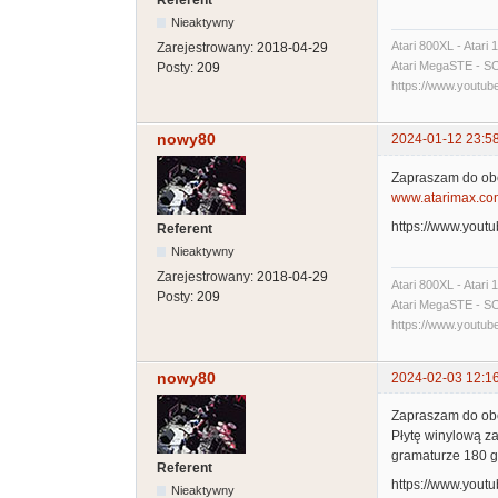
Referent
Nieaktywny
Atari 800XL - Atari
Zarejestrowany:
2018-04-29
Atari MegaSTE - SCSI
Posty:
209
https://www.yout
nowy80
2024-01-12 23:5
Zapraszam do obej
www.atarimax.co
https://www.you
Referent
Nieaktywny
Zarejestrowany:
2018-04-29
Atari 800XL - Atari
Posty:
209
Atari MegaSTE - SCSI
https://www.yout
nowy80
2024-02-03 12:1
Zapraszam do obe
Płytę winylową z
gramaturze 180 g
Referent
https://www.you
Nieaktywny