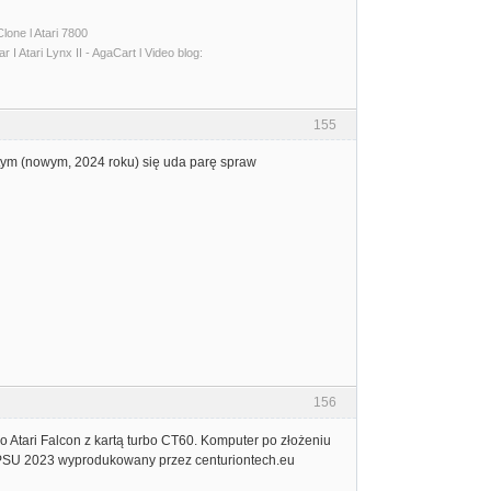
lone l Atari 7800
I Atari Lynx II - AgaCart l Video blog:
155
w tym (nowym, 2024 roku) się uda parę spraw
156
 Atari Falcon z kartą turbo CT60. Komputer po złożeniu
60PSU 2023 wyprodukowany przez centuriontech.eu