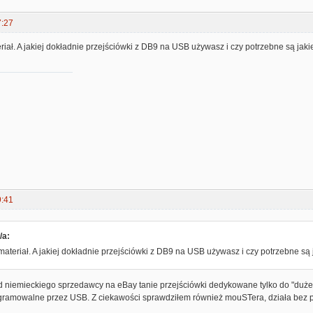
7:27
riał. A jakiej dokładnie przejściówki z DB9 na USB używasz i czy potrzebne są jakie
9:41
/a:
materiał. A jakiej dokładnie przejściówki z DB9 na USB używasz i czy potrzebne są 
d niemieckiego sprzedawcy na eBay tanie przejściówki dedykowane tylko do "dużeg
ogramowalne przez USB. Z ciekawości sprawdziłem również mouSTera, działa bez 