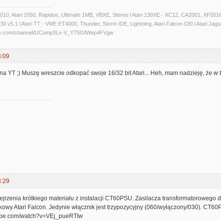
 1010, Atari 1050, Rapidus, Ultimate 1MB, VBXE, Stereo l Atari 130XE - XC12, CA2001, XF551C
 v5.1 l Atari TT - VME ET4000, Thunder, Storm IDE, Lightning, Atari Falcon 030 l Atari Jaguar 
ube.com/channel/UComp3Lx-V_Y7SGfWep4FVgw
3:09
 na YT ;) Muszę wreszcie odkopać swoje 16/32 bit Atari... Heh, mam nadzieję, że 
8:29
rzenia krótkiego materiału z instalacji CT60PSU. Zasilacza transformatorowego do
ckowy Atari Falcon. Jedynie włącznik jest trzypozycyjny (060/wyłączony/030). CT
tube.com/watch?v=VEj_pueRTIw