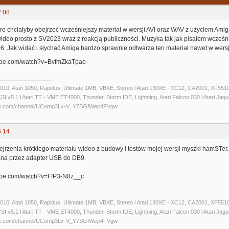
2:08
tóre chciałyby obejrzeć wcześniejszy materiał w wersji AVI oraz WAV z użyciem A
wideo prosto z SV2023 wraz z reakcją publiczności. Muzyka tak jak pisałem wcześ
. Jak widać i słychać Amiga bardzo sprawnie odtwarza ten materiał nawet w wersj
tube.com/watch?v=BvfmZkaTpao
 1010, Atari 1050, Rapidus, Ultimate 1MB, VBXE, Stereo l Atari 130XE - XC12, CA2001, XF551C
 v5.1 l Atari TT - VME ET4000, Thunder, Storm IDE, Lightning, Atari Falcon 030 l Atari Jaguar 
ube.com/channel/UComp3Lx-V_Y7SGfWep4FVgw
6:14
rzenia krótkiego materiału wideo z budowy i testów mojej wersji myszki hamSTer. N
na przez adapter USB do DB9.
tube.com/watch?v=FfP3-N8z__c
 1010, Atari 1050, Rapidus, Ultimate 1MB, VBXE, Stereo l Atari 130XE - XC12, CA2001, XF551C
 v5.1 l Atari TT - VME ET4000, Thunder, Storm IDE, Lightning, Atari Falcon 030 l Atari Jaguar 
ube.com/channel/UComp3Lx-V_Y7SGfWep4FVgw