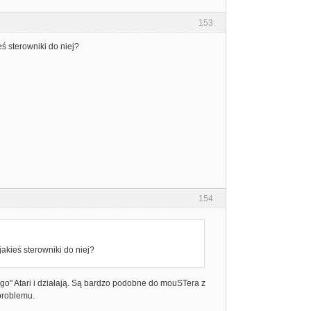
153
ś sterowniki do niej?
154
jakieś sterowniki do niej?
o" Atari i działają. Są bardzo podobne do mouSTera z
problemu.