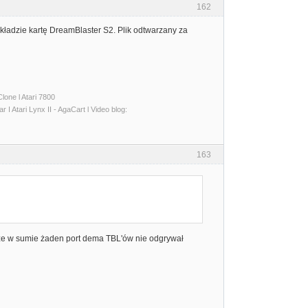
162
okładzie kartę DreamBlaster S2. Plik odtwarzany za
lone l Atari 7800
I Atari Lynx II - AgaCart l Video blog:
163
 że w sumie żaden port dema TBL'ów nie odgrywał