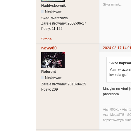
Sikor umarł...
Naddyskownik
Nieaktywny
Skąd:
Warszawa
Zarejestrowany:
2002-06-17
Posty:
11,122
Strona
nowy80
2024-03-17 14:0
Sikor napisał
Mam wrażenie 
Referent
kwestia grab
Nieaktywny
Zarejestrowany:
2018-04-29
Muzyka na Atari 
Posty:
209
procesora.
Atari 800XL - Atari
Atari MegaSTE - SCSI
https://www.yout