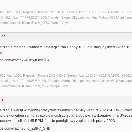
 1010, Atari 1050, Rapidus, Ultimate 1MB, VBXE, Stereo l Atari 130XE - XC12, CA2001, XF551C
 v5.1 l Atari TT - VME ET4000, Thunder, Storm IDE, Lightning, Atari Falcon 030 l Atari Jaguar 
ube.com/channel/UComp3Lx-V_Y7SGfWep4FVgw
8:08
rzenia materiału wideo z instalacji turbo Happy 1050 dla stacji dyskietek Atari 1
m
tube.com/watch?v=Oc59rJAd204
 1010, Atari 1050, Rapidus, Ultimate 1MB, VBXE, Stereo l Atari 130XE - XC12, CA2001, XF551C
 v5.1 l Atari TT - VME ET4000, Thunder, Storm IDE, Lightning, Atari Falcon 030 l Atari Jaguar 
ube.com/channel/UComp3Lx-V_Y7SGfWep4FVgw
6:18
jrzenia wersji winylowej pracy wystawionych na Silly Venture 2023 SE i WE. Prac
aprojektowałem sam przy użyciu moich zdjęć analogowych wykonanych na SV2023 S
ramów i prędkości 45 RPM. Jest to pamiątkowy zapis moich prac z 2023.
tube.com/watch?v=o_ZBtF7_SHk