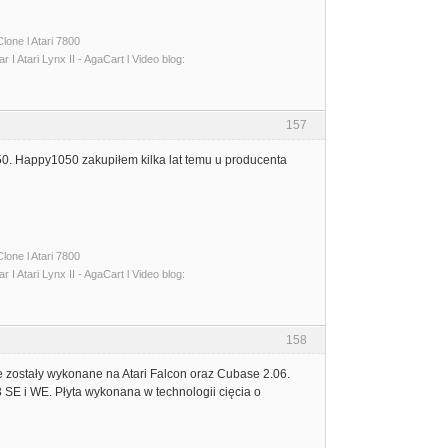
lone l Atari 7800
I Atari Lynx II - AgaCart l Video blog:
157
050. Happy1050 zakupiłem kilka lat temu u producenta
lone l Atari 7800
I Atari Lynx II - AgaCart l Video blog:
158
e zostały wykonane na Atari Falcon oraz Cubase 2.06.
E i WE. Płyta wykonana w technologii cięcia o