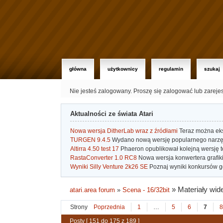
główna
użytkownicy
regulamin
szukaj
Nie jesteś zalogowany.
Proszę się zalogować lub zareje
Aktualności ze świata Atari
Nowa wersja DitherLab wraz z źródłami
Teraz można eks
TURGEN 9.4.5
Wydano nową wersję popularnego narzę
Altirra 4.50 test 17
Phaeron opublikował kolejną wersję t
RastaConverter 1.0 RC8
Nowa wersja konwertera grafiki 
Wyniki Silly Venture 2k26 SE
Poznaj wyniki konkursów gd
»
Materiały wid
atari.area forum
»
Scena - 16/32bit
Strony
Poprzednia
1
…
5
6
7
8
Posty [ 151 do 175 z 189 ]