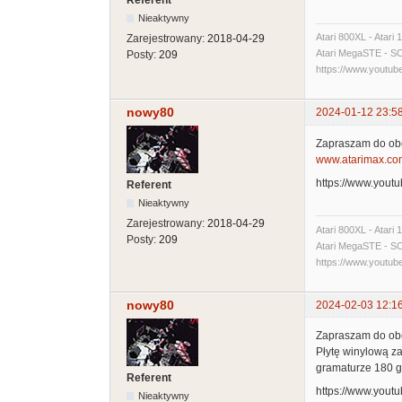
Referent
Nieaktywny
Atari 800XL - Atari
Zarejestrowany:
2018-04-29
Atari MegaSTE - SCSI
Posty:
209
https://www.yout
nowy80
2024-01-12 23:5
Zapraszam do obej
www.atarimax.co
https://www.you
Referent
Nieaktywny
Zarejestrowany:
2018-04-29
Atari 800XL - Atari
Posty:
209
Atari MegaSTE - SCSI
https://www.yout
nowy80
2024-02-03 12:1
Zapraszam do obe
Płytę winylową z
gramaturze 180 g
Referent
https://www.you
Nieaktywny