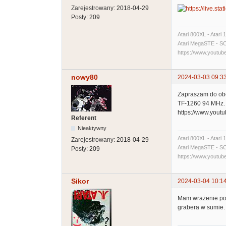
Zarejestrowany:
2018-04-29
Posty:
209
Atari 800XL - Atari
Atari MegaSTE - SCSI
https://www.yout
nowy80
2024-03-03 09:3
Zapraszam do obe
TF-1260 94 MHz. 
https://www.you
Referent
Nieaktywny
Atari 800XL - Atari
Zarejestrowany:
2018-04-29
Atari MegaSTE - SCSI
Posty:
209
https://www.yout
Sikor
2024-03-04 10:1
Mam wrażenie po o
grabera w sumie.