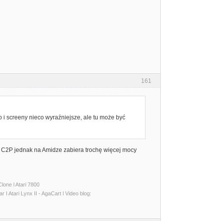
161
 i screeny nieco wyraźniejsze, ale tu może być
a C2P jednak na Amidze zabiera trochę więcej mocy
lone l Atari 7800
I Atari Lynx II - AgaCart l Video blog: