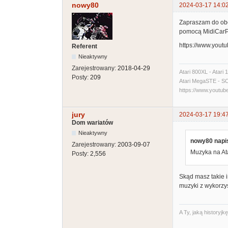
nowy80
2024-03-17 14:0
Zapraszam do obej
pomocą MidiCarP
https://www.you
Referent
Nieaktywny
Zarejestrowany:
2018-04-29
Atari 800XL - Atari
Posty:
209
Atari MegaSTE - SCSI
https://www.yout
jury
2024-03-17 19:4
Dom wariatów
Nieaktywny
nowy80 napis
Zarejestrowany:
2003-09-07
Muzyka na At
Posty:
2,556
Skąd masz takie 
muzyki z wykorzy
A Ty, jaką historyj