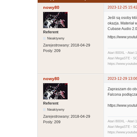
nowy80
2023-12-25 15:4
Jeśli są osoby k
okazja. Materiał 
Cubase Audio 2.06
Referent
https://www.you
Nieaktywny
Zarejestrowany:
2018-04-29
Posty:
209
Atari 800XL - Atari
Atari MegaSTE - SCSI
https://www.yout
nowy80
2023-12-29 13:0
Zapraszam do obej
Falcona podłącza
Referent
https://www.you
Nieaktywny
Zarejestrowany:
2018-04-29
Atari 800XL - Atari
Posty:
209
Atari MegaSTE - SCSI
https://www.yout