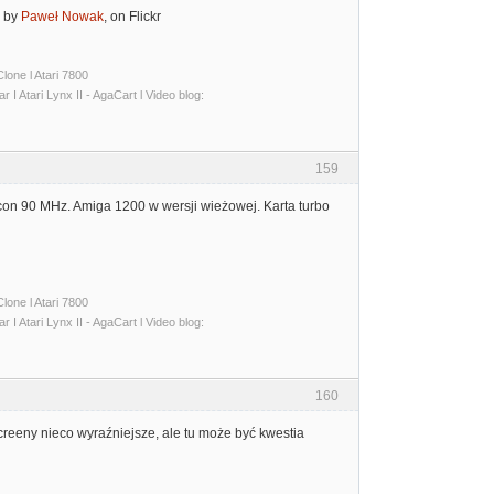
by
Paweł Nowak
, on Flickr
lone l Atari 7800
I Atari Lynx II - AgaCart l Video blog:
159
con 90 MHz. Amiga 1200 w wersji wieżowej. Karta turbo
lone l Atari 7800
I Atari Lynx II - AgaCart l Video blog:
160
creeny nieco wyraźniejsze, ale tu może być kwestia