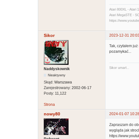
Atari 800XL - Atari
Atari MegaSTE - SCSI
https://www.yout
Sikor
2023-12-31 20:0
Tak, czytałem już
pozamykać...
Sikor umarł...
Naddyskownik
Nieaktywny
Skąd:
Warszawa
Zarejestrowany:
2002-06-17
Posty:
11,122
Strona
nowy80
2024-01-07 10:2
Zapraszam do obej
wygląda jak stro
https://www.you