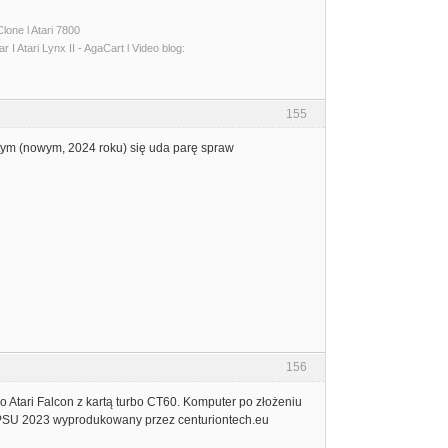
lone l Atari 7800
I Atari Lynx II - AgaCart l Video blog:
155
w tym (nowym, 2024 roku) się uda parę spraw
156
 Atari Falcon z kartą turbo CT60. Komputer po złożeniu
60PSU 2023 wyprodukowany przez centuriontech.eu