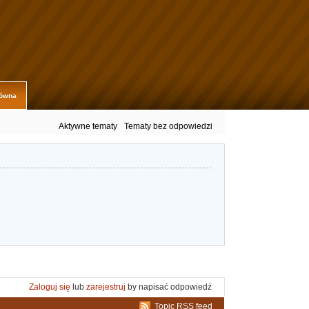
łówna
Aktywne tematy
Tematy bez odpowiedzi
Zaloguj się
lub
zarejestruj
by napisać odpowiedź
Topic RSS feed