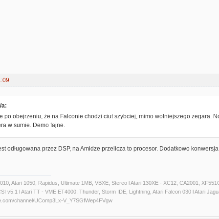
1:09
/a:
po obejrzeniu, że na Falconie chodzi ciut szybciej, mimo wolniejszego zegara. No
era w sumie. Demo fajne.
jest odługowana przez DSP, na Amidze przelicza to procesor. Dodatkowo konwersj
 1010, Atari 1050, Rapidus, Ultimate 1MB, VBXE, Stereo l Atari 130XE - XC12, CA2001, XF551C
 v5.1 l Atari TT - VME ET4000, Thunder, Storm IDE, Lightning, Atari Falcon 030 l Atari Jaguar 
ube.com/channel/UComp3Lx-V_Y7SGfWep4FVgw