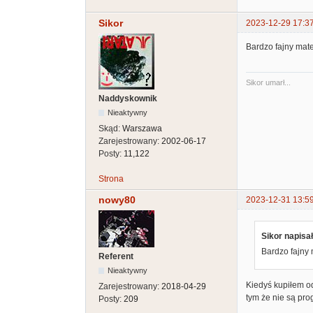
Sikor
2023-12-29 17:3
Bardzo fajny mate
Sikor umarł...
Naddyskownik
Nieaktywny
Skąd:
Warszawa
Zarejestrowany:
2002-06-17
Posty:
11,122
Strona
nowy80
2023-12-31 13:5
Sikor napisał
Bardzo fajny 
Referent
Nieaktywny
Kiedyś kupiłem o
Zarejestrowany:
2018-04-29
tym że nie są pr
Posty:
209