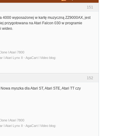
151
miga 4000 wyposażonej w kartę muzyczną ZZ9000AX, jest
niej przygotowana na Atari Falcon 030 w programie
i wideo.
lone l Atari 7800
I Atari Lynx II - AgaCart l Video blog:
152
owa myszka dla Atari ST, Atari STE, Atari TT czy
lone l Atari 7800
I Atari Lynx II - AgaCart l Video blog: