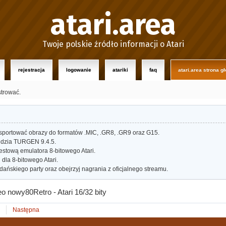
atari.area
Twoje polskie źródło informacji o Atari
rejestracja
logowanie
atariki
faq
atari.area strona g
strować.
portować obrazy do formatów .MIC, .GR8, .GR9 oraz G15.
dzia TURGEN 9.4.5.
estową emulatora 8-bitowego Atari.
dla 8-bitowego Atari.
ańskiego party oraz obejrzyj nagrania z oficjalnego streamu.
eo nowy80Retro - Atari 16/32 bity
Następna