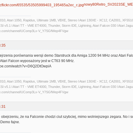
nowy80Retro_SV2023SE_WE
 1010, Atari 1050, Rapidus, Ultimate 1MB, VBXE, Stereo l Atari 130XE - XC12, CA2001, XF551C
 v5.1 l Atari TT - VME ET4000, Thunder, Storm IDE, Lightning, Atari Falcon 030 l Atari Jaguar 
ube.com/channel/UComp3Lx-V_Y7SGfWep4FVgw
3:35
jrzenia porównania wersji demo Starstruck dla Amiga 1200 94 MHz oraz Atari Fal
Atari Falcon wyposażony jest w CT63 90 MHz.
tube.com/watch?v=D6Q2DtOwpiA
 1010, Atari 1050, Rapidus, Ultimate 1MB, VBXE, Stereo l Atari 130XE - XC12, CA2001, XF551C
 v5.1 l Atari TT - VME ET4000, Thunder, Storm IDE, Lightning, Atari Falcon 030 l Atari Jaguar 
ube.com/channel/UComp3Lx-V_Y7SGfWep4FVgw
4:31
bejrzeniu, że na Falconie chodzi ciut szybciej, mimo wolniejszego zegara. No i s
 Demo fajne.