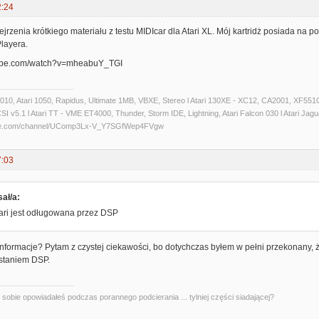
2:24
rzenia krótkiego materiału z testu MIDIcar dla Atari XL. Mój kartridż posiada na p
layera.
tube.com/watch?v=mheabuY_TGI
 1010, Atari 1050, Rapidus, Ultimate 1MB, VBXE, Stereo l Atari 130XE - XC12, CA2001, XF551C
 v5.1 l Atari TT - VME ET4000, Thunder, Storm IDE, Lightning, Atari Falcon 030 l Atari Jaguar 
ube.com/channel/UComp3Lx-V_Y7SGfWep4FVgw
7:03
ał/a:
ari jest odługowana przez DSP
informacje? Pytam z czystej ciekawości, bo dotychczas byłem w pełni przekonany,
staniem DSP.
kę sobie opowiadałeś podczas porannego podcierania ... tylniej części siadającej?