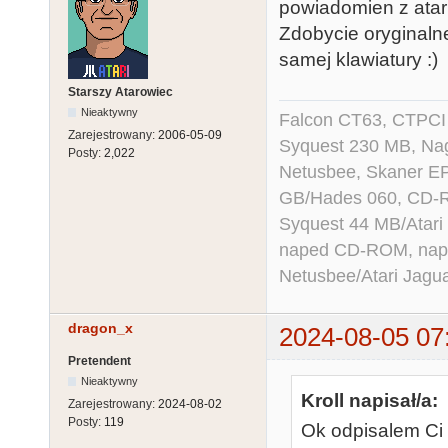
powiadomien z atari
Zdobycie oryginalne
samej klawiatury :)
Starszy Atarowiec
Nieaktywny
Falcon CT63, CTPCI
Zarejestrowany:
2006-05-09
Syquest 230 MB, N
Posty:
2,022
Netusbee, Skaner E
GB/Hades 060, CD-R
Syquest 44 MB/Atar
naped CD-ROM, napęd
Netusbee/Atari Jagu
dragon_x
2024-08-05 07
Pretendent
Nieaktywny
Kroll napisał/a:
Zarejestrowany:
2024-08-02
Posty:
119
Ok odpisalem Ci 