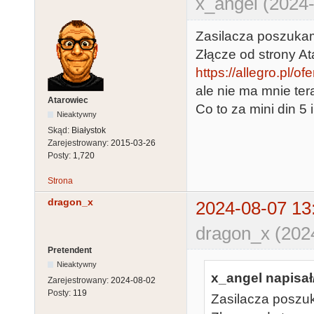
x_angel (2024-
Zasilacza poszuka
Złącze od strony At
https://allegro.pl/o
ale nie ma mnie tera
Atarowiec
Co to za mini din 5
Nieaktywny
Skąd:
Białystok
Zarejestrowany:
2015-03-26
Posty:
1,720
Strona
dragon_x
2024-08-07 13
dragon_x (202
Pretendent
Nieaktywny
x_angel napisał
Zarejestrowany:
2024-08-02
Posty:
119
Zasilacza poszu