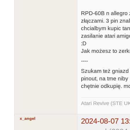
RPD-60B n allegro z
złączami. 3 pin zna
chcialbym kupic tan
zasilanie atari ami
:D
Jak możesz to zerkni
----
Szukam też gniazd m
pinout, na tme niby 
chętnie odkupię. mo
Atari Revive (STE U
x_angel
2024-08-07 13