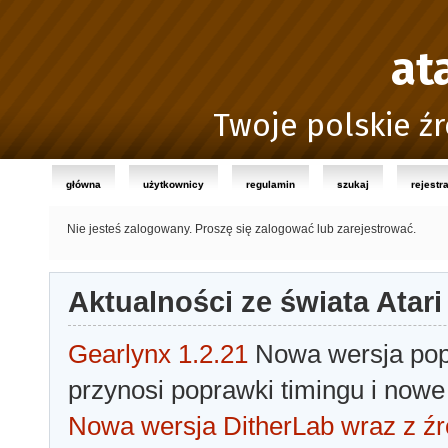
at
Twoje polskie źr
główna
użytkownicy
regulamin
szukaj
rejestr
Nie jesteś zalogowany.
Proszę się zalogować lub zarejestrować.
Aktualności ze świata Atari
Gearlynx 1.2.21
Nowa wersja popu
przynosi poprawki timingu i nowe
Nowa wersja DitherLab wraz z źr