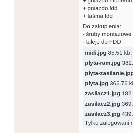
+ gniazdo modemu
+ gniazdo fdd
+ taśma fdd
Do zakupienia:
- śruby montażowe
- tuleje do FDD
midi.jpg
85.51 kb, 
plyta-ram.jpg
382.
plyta-zasilanie.jp
plyta.jpg
366.76 kb
zasilacz1.jpg
182.5
zasilacz2.jpg
369.5
zasilacz3.jpg
439.5
Tylko zalogowani m