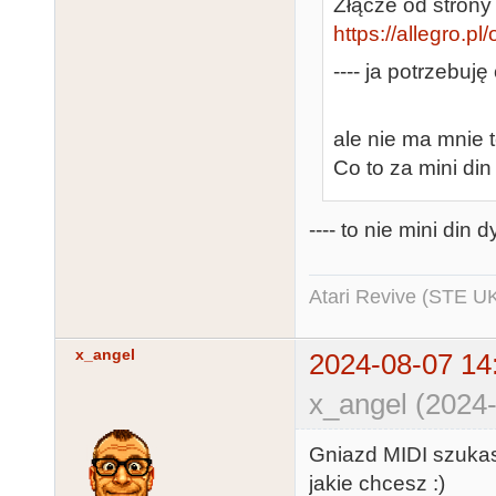
Złącze od strony 
https://allegro.p
---- ja potrzebuję
ale nie ma mnie t
Co to za mini din
---- to nie mini din 
Atari Revive (STE U
x_angel
2024-08-07 14
x_angel (2024-
Gniazd MIDI szukas
jakie chcesz :)