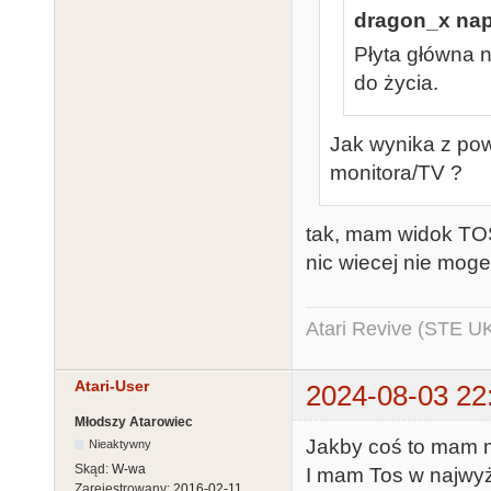
dragon_x napi
Płyta główna n
do życia.
Jak wynika z po
monitora/TV ?
tak, mam widok TOS
nic wiecej nie mog
Atari Revive (STE U
Atari-User
2024-08-03 22
Młodszy Atarowiec
Jakby coś to mam 
Nieaktywny
Skąd:
W-wa
I mam Tos w najwyż
Zarejestrowany:
2016-02-11