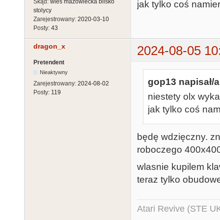
Skąd:
wieś mazowiecka blisko
jak tylko coś namie
stolycy
Zarejestrowany:
2020-03-10
Posty:
43
dragon_x
2024-08-05 10
Pretendent
Nieaktywny
gop13 napisał/a
Zarejestrowany:
2024-08-02
Posty:
119
niestety olx wyk
jak tylko coś na
będę wdzięczny. z
roboczego 400x400
wlasnie kupilem kla
teraz tylko obudow
Atari Revive (STE U