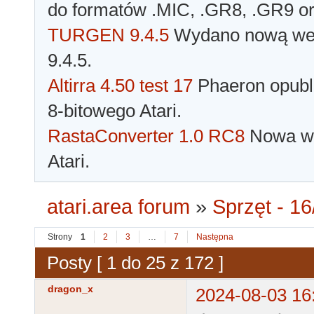
do formatów .MIC, .GR8, .GR9 o
TURGEN 9.4.5
Wydano nową wer
9.4.5.
Altirra 4.50 test 17
Phaeron opubli
8-bitowego Atari.
RastaConverter 1.0 RC8
Nowa wer
Atari.
atari.area forum
»
Sprzęt - 16
Strony
1
2
3
…
7
Następna
Posty [ 1 do 25 z 172 ]
dragon_x
2024-08-03 16