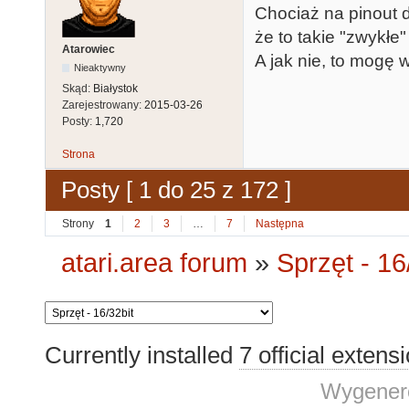
Chociaż na pinout 
że to takie "zwykłe"
Atarowiec
A jak nie, to mogę 
Nieaktywny
Skąd:
Białystok
Zarejestrowany:
2015-03-26
Posty:
1,720
Strona
Posty [ 1 do 25 z 172 ]
Strony
1
2
3
…
7
Następna
atari.area forum
»
Sprzęt - 16
Currently installed
7 official extens
Wygenero