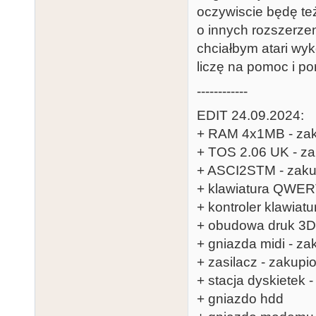
oczywiscie będę t
o innych rozszerzen
chciałbym atari wy
liczę na pomoc i po
------------
EDIT 24.09.2024:
+ RAM 4x1MB - za
+ TOS 2.06 UK - z
+ ASCI2STM - zaku
+ klawiatura QWE
+ kontroler klawiatu
+ obudowa druk 3D
+ gniazda midi - za
+ zasilacz - zakupi
+ stacja dyskietek 
+ gniazdo hdd