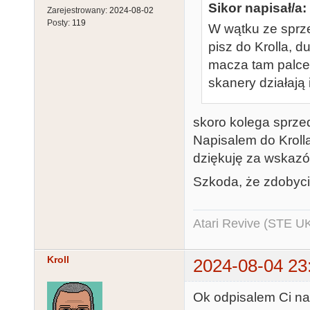
Sikor napisał/a:
Zarejestrowany:
2024-08-02
Posty:
119
W wątku ze sprz
pisz do Krolla, 
macza tam palce 
skanery działają 
skoro kolega sprzed
Napisalem do Kroll
dziękuję za wskazów
Szkoda, że zdobyci
Atari Revive (STE U
Kroll
2024-08-04 23
Ok odpisalem Ci na