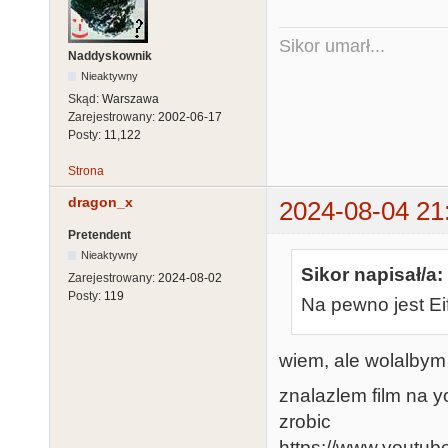
Sikor umarł...
Naddyskownik
Nieaktywny
Skąd:
Warszawa
Zarejestrowany:
2002-06-17
Posty:
11,122
Strona
dragon_x
2024-08-04 21
Pretendent
Nieaktywny
Sikor napisał/a:
Zarejestrowany:
2024-08-02
Posty:
119
Na pewno jest Ei
wiem, ale wolalbym
znalazlem film na yo
zrobic
https://www.yout