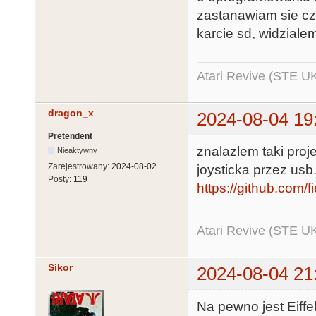
zastanawiam sie czy
karcie sd, widzialem
Atari Revive (STE U
dragon_x
2024-08-04 19
Pretendent
znalazlem taki proj
Nieaktywny
Zarejestrowany:
2024-08-02
joysticka przez usb
Posty:
119
https://github.com/f
Atari Revive (STE U
Sikor
2024-08-04 21
Na pewno jest Eiffe