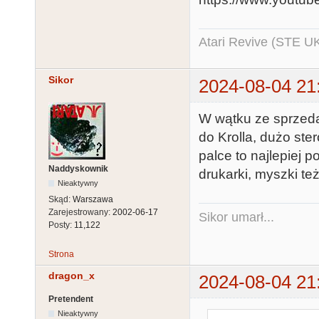
Atari Revive (STE U
Sikor
2024-08-04 21
W wątku ze sprzeda
do Krolla, dużo st
palce to najlepiej 
Naddyskownik
drukarki, myszki też
Nieaktywny
Skąd:
Warszawa
Zarejestrowany:
2002-06-17
Sikor umarł...
Posty:
11,122
Strona
dragon_x
2024-08-04 21
Pretendent
Nieaktywny