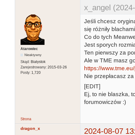
x_angel (2024-
Jeśli chcesz orygi
się różniły blacham
Co do tych Meanwel
Jest sporych rozmia
Atarowiec
Ten pierwszy za po
Nieaktywny
Ale w TME masz go 
Skąd:
Białystok
Zarejestrowany:
2015-03-26
https://www.tme.eu/p
Posty:
1,720
Nie przepłacasz za
[EDIT]
Ej, to nie blaszka,
forumowiczów :)
Strona
dragon_x
2024-08-07 13