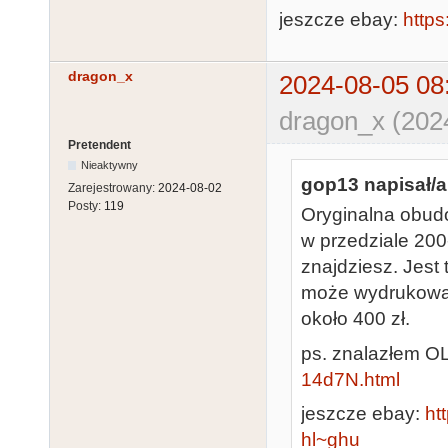
jeszcze ebay:
https
dragon_x
2024-08-05 08
dragon_x (202
Pretendent
Nieaktywny
gop13 napisał/a
Zarejestrowany:
2024-08-02
Posty:
119
Oryginalna obudo
w przedziale 200
znajdziesz. Jest
może wydrukować 
około 400 zł.
ps. znalazłem O
14d7N.html
jeszcze ebay:
ht
hl~ghu