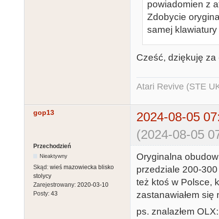
powiadomien z at
Zdobycie orygina
samej klawiatury 
Cześć, dziękuję za
Atari Revive (STE U
gop13
2024-08-05 07
(2024-08-05 07
Przechodzień
Oryginalna obudowa 
Nieaktywny
Skąd:
wieś mazowiecka blisko
przedziale 200-300 
stolycy
też ktoś w Polsce,
Zarejestrowany:
2020-03-10
zastanawiałem się n
Posty:
43
ps. znalazłem OLX