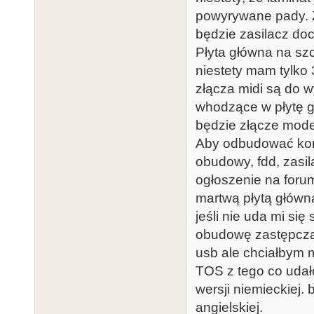
powyrywane pady. 
będzie zasilacz do
Płyta główna na szc
niestety mam tylk
złącza midi są do 
whodzące w płytę g
będzie złącze mod
Aby odbudować kompu
obudowy, fdd, zasil
ogłoszenie na forum
martwą płytą główn
jeśli nie uda mi si
obudowę zastępczą 
usb ale chciałbym 
TOS z tego co udało
wersji niemieckiej.
angielskiej.