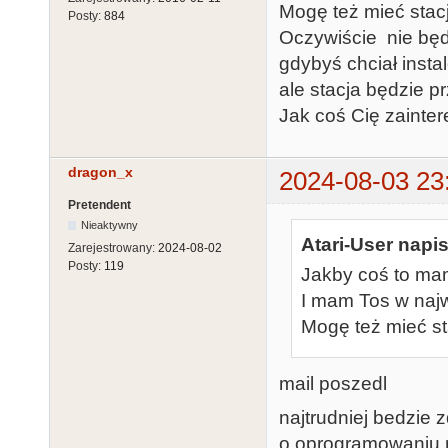
Mogę też mieć sta
Posty:
884
Oczywiście nie będ
gdybyś chciał insta
ale stacja będzie p
Jak coś Cię zainte
dragon_x
2024-08-03 23
Pretendent
Nieaktywny
Atari-User napis
Zarejestrowany:
2024-08-02
Posty:
119
Jakby coś to ma
I mam Tos w najw
Mogę też mieć s
mail poszedl
najtrudniej bedzie 
o oprogramowaniu 