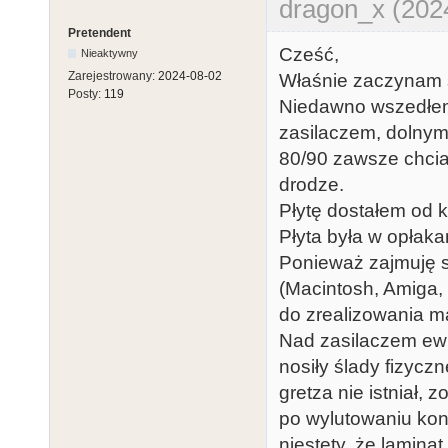
dragon_x (202
Pretendent
Cześć,
Nieaktywny
Zarejestrowany:
2024-08-02
Właśnie zaczynam s
Posty:
119
Niedawno wszedłem
zasilaczem, dolnym
80/90 zawsze chcia
drodze.
Płytę dostałem od ko
Płyta była w opłak
Ponieważ zajmuję s
(Macintosh, Amiga,
do zrealizowania m
Nad zasilaczem ewi
nosiły ślady fizyc
gretza nie istniał, zo
po wylutowaniu kon
niestety, że lamina