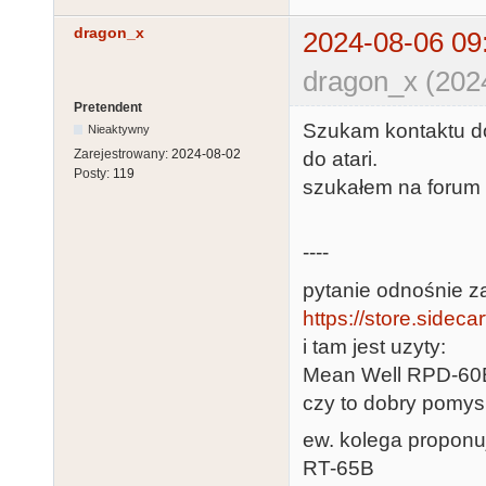
dragon_x
2024-08-06 09
dragon_x (202
Pretendent
Szukam kontaktu do
Nieaktywny
Zarejestrowany:
2024-08-02
do atari.
Posty:
119
szukałem na forum a
----
pytanie odnośnie z
https://store.sideca
i tam jest uzyty:
Mean Well RPD-60
czy to dobry pomys
ew. kolega proponuj
RT-65B