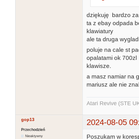
dziękuję bardzo za 
ta z ebay odpada bo
klawiatury
ale ta druga wygla
poluje na cale st p
opalatami ok 700zl 
klawisze.
a masz namiar na go
mariusz ale nie zna
Atari Revive (STE U
gop13
2024-08-05 09
Przechodzień
Poszukam w korespo
Nieaktywny