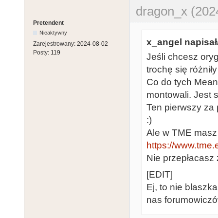
dragon_x (202
Pretendent
Nieaktywny
x_angel napisał
Zarejestrowany:
2024-08-02
Posty:
119
Jeśli chcesz ory
trochę się różnił
Co do tych Meanw
montowali. Jest 
Ten pierwszy za 
:)
Ale w TME masz 
https://www.tme.e
Nie przepłacasz
[EDIT]
Ej, to nie blaszk
nas forumowiczó