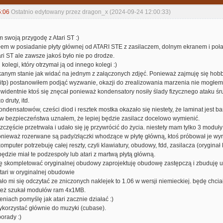
5:06
Ostatnio edytowany przez dragon_x (2024-09-24 12:00:33)
 swoją przygodę z Atari ST :)
m w posiadanie płyty głównej od ATARI STE z zasilaczem, dolnym ekranem i poł
ri ST ale zawsze jakoś było nie po drodze.
kolegi, który otrzymał ją od innego kolegi :)
akanym stanie jak widać na jednym z załączonych zdjęć. Ponieważ zajmuję się hob
itp) postanowiłem podjąć wyzwanie, okazji do zrealizowania marzenia nie mogłe
widentnie ktoś się znęcał ponieważ kondensatory nosiły ślady fizycznego ataku ś
o druty, itd.
ndensatowów, cześci diod i resztek mostka okazało się niestety, że laminat jest
w bezpieczeństwa uznałem, że lepiej będzie zasilacz docelowo wymienić.
zczęście przetrwała i udało się ję przywrócić do życia. niestety mam tylko 3 mod
nieważ rozerwane są pady/złączki whodzące w płytę główną, ktoś próbował je wy
puter potrzebuję całej reszty, czyli klawiatury, obudowy, fdd, zasilacza (orygina
ędzie miał te podzespoły lub atari z martwą płytą główną.
się skompletować oryginalnej obudowy zaprojektuję obudowę zastępczą i zbuduję u
tari w oryginalnej obudowie
ło mi się odczytać ze zniczonych naklejek to 1.06 w wersji niemieckiej. będę chcia
też szukał modułów ram 4x1MB.
eniach pomyślę jak atari zacznie działać :)
ykorzystać głównie do muzyki (cubase).
porady :)