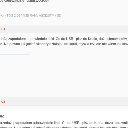
tube.com/watch?v=ckudswUSQ0Y
 UK) - TOS 2.06 / 4MB RAM / ASCI2STM / SD
6:01
dażą zapodałem odpowiednie linki. Co do USB - pisz do Krolla, dużo sterowników 
. Na pewno już jakieś skanery działają i drukarki, myszki też, ale nie wiem jak klaw
2:02
/a:
przedażą zapodałem odpowiednie linki. Co do USB - pisz do Krolla, dużo sterowni
podpowie. Na pewno już jakieś skanery działają i drukarki, myszki też, ale nie wiem j