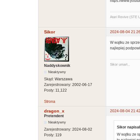
https://www.you
Atari Revive (STE
Sikor
2024-08-04 21:2
W wątku ze sprze
najlepiej podpowie
Sikor umarł...
Naddyskownik
Nieaktywny
Skąd:
Warszawa
Zarejestrowany:
2002-06-17
Posty:
11,122
Strona
dragon_x
2024-08-04 21:4
Pretendent
Nieaktywny
Sikor napisał
Zarejestrowany:
2024-08-02
W wątku ze s
Posty:
119
to najlepiej 