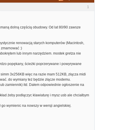
1
amaną dolną częścią obudowy. Od lat 80/90 zawsze
bystycznie renowacją starych komputerów (Macintosh,
m zmarnować :)
rubokrętem lub innym narzędziem. mostek gretza nie
 bardzo popękany, ścieżki poprzerywane i powyrywane
uły simm 3x256KB więc na razie mam 512KB, złącza midi
rwać. do wymiany też będzie złącze modemu.
ł lub zamiennik) itd. Dałem odpowiednie ogłoszenie na
kład żeby podłączyc klawiaturę i mysz usb ale chciałbym
ł go wymienic na nowszy w wersji angielskiej.