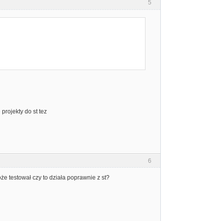
5
projekty do st tez
6
oże testował czy to działa poprawnie z st?