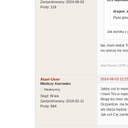
JLS napisał/
Zarejestrowany:
2024-08-02
Posty:
119
dragon_x
Płyta głó
Jak wynika z
tak, mam widok T
nic wiecej nie m
Atari Revive (STE
Atari-User
2024-08-03 22:2
Młodszy Atarowiec
Jakby coś to mam
Nieaktywny
I mam Tos w najw
Skąd:
W-wa
Mogę też mieć st
Zarejestrowany:
2016-02-11
Oczywiście nie b
Posty:
884
ale stacja będzie
Jak coś Cię zain