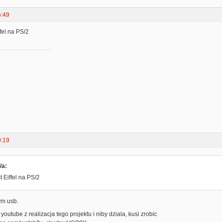
6:49
fel na PS/2
0:19
/a:
 Eiffel na PS/2
ym usb.
youtube z realizacja tego projektu i niby dziala, kusi zrobic