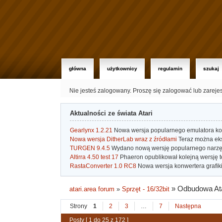
główna
użytkownicy
regulamin
szukaj
Nie jesteś zalogowany.
Proszę się zalogować lub zareje
Aktualności ze świata Atari
Gearlynx 1.2.21
Nowa wersja popularnego emulatora kons
Nowa wersja DitherLab wraz z źródłami
Teraz można eks
TURGEN 9.4.5
Wydano nową wersję popularnego narzę
Altirra 4.50 test 17
Phaeron opublikował kolejną wersję t
RastaConverter 1.0 RC8
Nowa wersja konwertera grafiki 
»
Odbudowa At
atari.area forum
»
Sprzęt - 16/32bit
Strony
1
2
3
…
7
Następna
Posty [ 1 do 25 z 172 ]