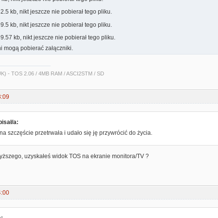
.5 kb, nikt jeszcze nie pobierał tego pliku.
.5 kb, nikt jeszcze nie pobierał tego pliku.
.57 kb, nikt jeszcze nie pobierał tego pliku.
i mogą pobierać załączniki.
 UK) - TOS 2.06 / 4MB RAM / ASCI2STM / SD
3:09
isał/a:
na szczęście przetrwała i udało się ję przywrócić do życia.
yższego, uzyskałeś widok TOS na ekranie monitora/TV ?
4:00