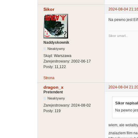
Sikor
2024-08-04 21:1
Na pewno jest Eif
Sikor umarł...
Naddyskownik
Nieaktywny
Skąd:
Warszawa
Zarejestrowany:
2002-06-17
Posty:
11,122
Strona
dragon_x
2024-08-04 21:2
Pretendent
Nieaktywny
Sikor napisał
Zarejestrowany:
2024-08-02
Na pewno jest
Posty:
119
wiem, ale wolalb
znalazlem film na 