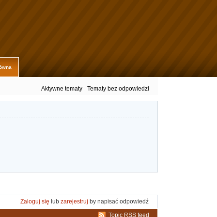
łówna
Aktywne tematy
Tematy bez odpowiedzi
Zaloguj się
lub
zarejestruj
by napisać odpowiedź
Topic RSS feed