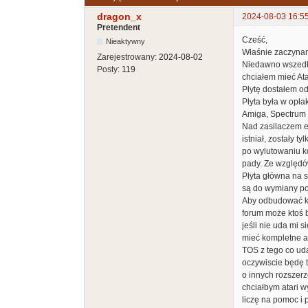
dragon_x
2024-08-03 16:5
Pretendent
Cześć,
Nieaktywny
Właśnie zaczynam
Zarejestrowany:
2024-08-02
Niedawno wszedłe
Posty:
119
chciałem mieć Ata
Płytę dostałem od 
Płyta była w opł
Amiga, Spectrum 
Nad zasilaczem e
istniał, zostały tylk
po wylutowaniu ko
pady. Ze względó
Płyta główna na s
są do wymiany po
Aby odbudować kom
forum może ktoś b
jeśli nie uda mi 
mieć kompletne a
TOS z tego co uda
oczywiscie będę 
o innych rozszerz
chciałbym atari w
liczę na pomoc i 