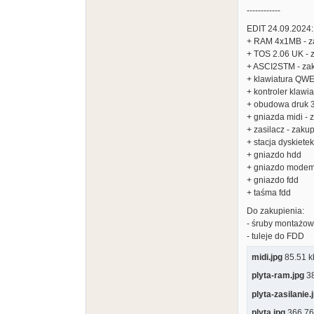
------------
EDIT 24.09.2024:
+ RAM 4x1MB - z
+ TOS 2.06 UK - 
+ ASCI2STM - za
+ klawiatura QW
+ kontroler klawi
+ obudowa druk 3
+ gniazda midi -
+ zasilacz - zaku
+ stacja dyskiete
+ gniazdo hdd
+ gniazdo mode
+ gniazdo fdd
+ taśma fdd
Do zakupienia:
- śruby montażo
- tuleje do FDD
midi.jpg
85.51 kb
plyta-ram.jpg
38
plyta-zasilanie.
plyta.jpg
366.76 