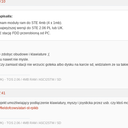
0:10
pisał/a:
 mam moduły ram do STE 4mb (4 x 1mb).
ajwyższej wersji do STE 2.06 PL lub UK.
ć stację FDD przerobioną od PC.
e zdobyc obudowe i klawiature ;(
 nawet nie mysle.
zy zamiast stacji nie wrzucic goteka albo dysku na karcie sd, widzialem ze sa takie 
 UK) - TOS 2.06 / 4MB RAM / ASCI2STM / SD
7:41
ojekt umożliwiający podłączenie klawiatury, myszy i joysticka przez usb. czy ktoś m
/fieldofcows/atari-st-rpikb
 UK) - TOS 2.06 / 4MB RAM / ASCI2STM / SD