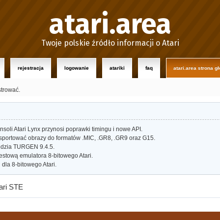
atari.area
Twoje polskie źródło informacji o Atari
rejestracja
logowanie
atariki
faq
atari.area strona g
strować.
oli Atari Lynx przynosi poprawki timingu i nowe API.
portować obrazy do formatów .MIC, .GR8, .GR9 oraz G15.
dzia TURGEN 9.4.5.
estową emulatora 8-bitowego Atari.
dla 8-bitowego Atari.
ari STE