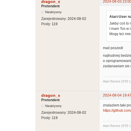
dragon_x
2024-08-03 23:0
Pretendent
Nieaktywny
Atari-User na
Zarejestrowany:
2024-08-02
Jakby coś to
Posty:
119
I mam Tos w n
Mogę też mie
mail poszedl
najtrudniej bedzi
o oprogramowaniu
zastanawiam sie c
Atari Revive (STE
dragon_x
2024-08-04 19:4
Pretendent
znalazlem taki pr
Nieaktywny
https://github.com
Zarejestrowany:
2024-08-02
Posty:
119
Atari Revive (STE