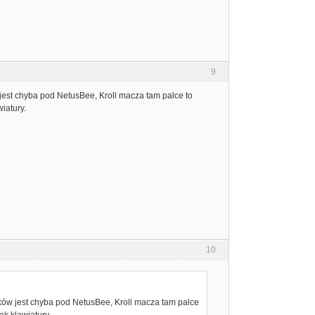
9
jest chyba pod NetusBee, Kroll macza tam palce to
iatury.
10
ków jest chyba pod NetusBee, Kroll macza tam palce
ak klawiatury.