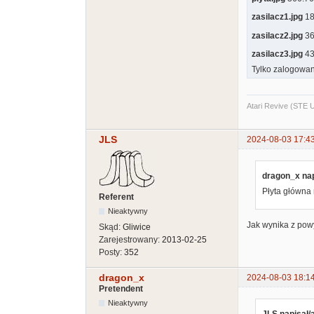
zasilacz1.jpg
182
zasilacz2.jpg
369
zasilacz3.jpg
439
Tylko zalogowan
Atari Revive (STE
JLS
2024-08-03 17:4
dragon_x nap
Płyta główna 
Referent
Nieaktywny
Jak wynika z pow
Skąd:
Gliwice
Zarejestrowany:
2013-02-25
Posty:
352
dragon_x
2024-08-03 18:1
Pretendent
Nieaktywny