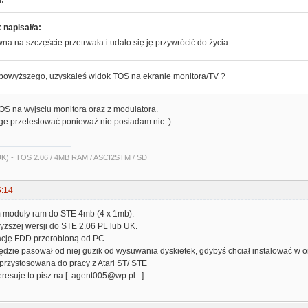
a:
 napisał/a:
wna na szczęście przetrwała i udało się ję przywrócić do życia.
 powyższego, uzyskałeś widok TOS na ekranie monitora/TV ?
OS na wyjsciu monitora oraz z modulatora.
oge przetestować ponieważ nie posiadam nic :)
 UK) - TOS 2.06 / 4MB RAM / ASCI2STM / SD
5:14
 moduły ram do STE 4mb (4 x 1mb).
yższej wersji do STE 2.06 PL lub UK.
ację FDD przerobioną od PC.
ędzie pasował od niej guzik od wysuwania dyskietek, gdybyś chciał instalować w o
 przystosowana do pracy z Atari ST/ STE
teresuje to pisz na [ agent005@wp.pl ]