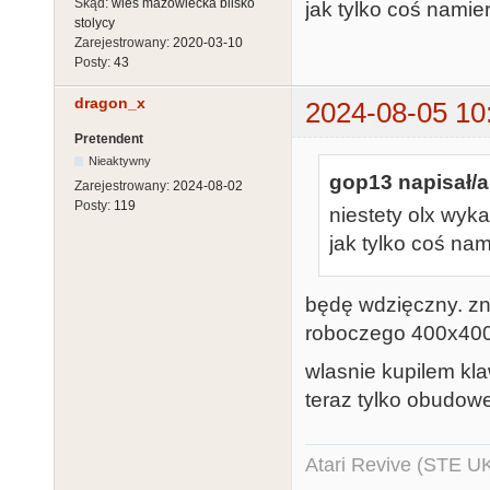
Skąd:
wieś mazowiecka blisko
jak tylko coś namie
stolycy
Zarejestrowany:
2020-03-10
Posty:
43
dragon_x
2024-08-05 10
Pretendent
Nieaktywny
gop13 napisał/a
Zarejestrowany:
2024-08-02
Posty:
119
niestety olx wyk
jak tylko coś na
będę wdzięczny. z
roboczego 400x400
wlasnie kupilem kla
teraz tylko obudow
Atari Revive (STE U