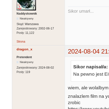
Sikor umarł...
Naddyskownik
Nieaktywny
Skąd:
Warszawa
Zarejestrowany:
2002-06-17
Posty:
11,122
Strona
dragon_x
2024-08-04 21
Pretendent
Nieaktywny
Sikor napisał/a:
Zarejestrowany:
2024-08-02
Posty:
119
Na pewno jest Ei
wiem, ale wolalbym
znalazlem film na yo
zrobic
https://www.yout