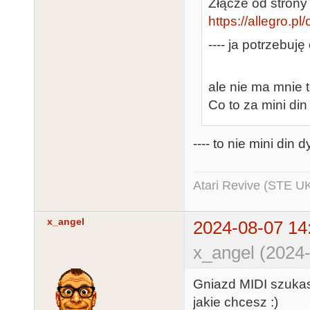
Złącze od strony 
https://allegro.p
---- ja potrzebuję
ale nie ma mnie t
Co to za mini din
---- to nie mini din 
Atari Revive (STE U
x_angel
2024-08-07 14
x_angel (2024-
Gniazd MIDI szukas
jakie chcesz :)