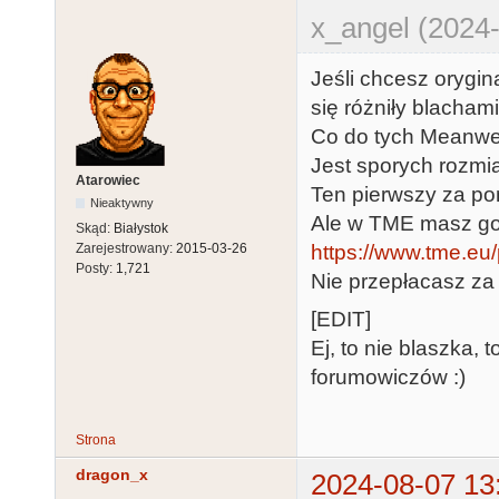
x_angel (2024-
Jeśli chcesz orygi
się różniły blacham
Co do tych Meanwel
Jest sporych rozmia
Atarowiec
Ten pierwszy za po
Nieaktywny
Ale w TME masz go 
Skąd:
Białystok
Zarejestrowany:
2015-03-26
https://www.tme.eu/p
Posty:
1,721
Nie przepłacasz za
[EDIT]
Ej, to nie blaszka,
forumowiczów :)
Strona
dragon_x
2024-08-07 13