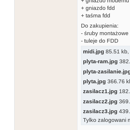
+ gniazdo modemu
+ gniazdo fdd
+ taśma fdd
Do zakupienia:
- śruby montażowe
- tuleje do FDD
midi.jpg
85.51 kb, 
plyta-ram.jpg
382.
plyta-zasilanie.jp
plyta.jpg
366.76 kb
zasilacz1.jpg
182.5
zasilacz2.jpg
369.5
zasilacz3.jpg
439.5
Tylko zalogowani m