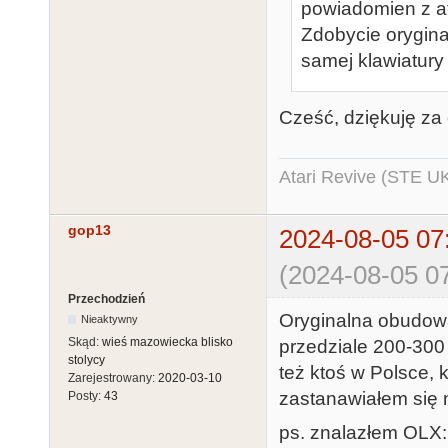
powiadomien z at
Zdobycie orygina
samej klawiatury 
Cześć, dziękuję za
Atari Revive (STE U
gop13
2024-08-05 07
(2024-08-05 07
Przechodzień
Oryginalna obudowa 
Nieaktywny
Skąd:
wieś mazowiecka blisko
przedziale 200-300 
stolycy
też ktoś w Polsce,
Zarejestrowany:
2020-03-10
zastanawiałem się n
Posty:
43
ps. znalazłem OLX