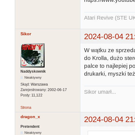
Atari Revive (STE U
Sikor
2024-08-04 21
W wątku ze sprzeda
do Krolla, dużo st
palce to najlepiej 
Naddyskownik
drukarki, myszki też
Nieaktywny
Skąd:
Warszawa
Zarejestrowany:
2002-06-17
Sikor umarł...
Posty:
11,122
Strona
dragon_x
2024-08-04 21
Pretendent
Nieaktywny