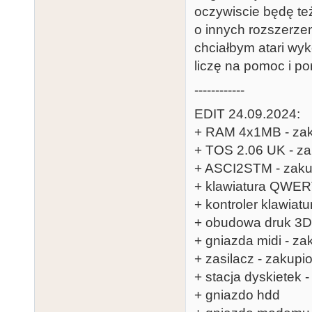
oczywiscie będę t
o innych rozszerzen
chciałbym atari wy
liczę na pomoc i po
------------
EDIT 24.09.2024:
+ RAM 4x1MB - za
+ TOS 2.06 UK - z
+ ASCI2STM - zaku
+ klawiatura QWE
+ kontroler klawiatu
+ obudowa druk 3D
+ gniazda midi - za
+ zasilacz - zakupi
+ stacja dyskietek 
+ gniazdo hdd