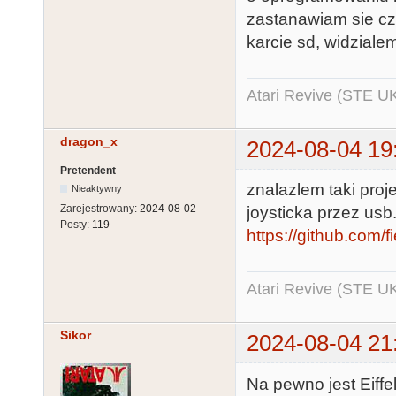
zastanawiam sie czy
karcie sd, widzialem
Atari Revive (STE U
dragon_x
2024-08-04 19
Pretendent
znalazlem taki proj
Nieaktywny
Zarejestrowany:
2024-08-02
joysticka przez usb
Posty:
119
https://github.com/f
Atari Revive (STE U
Sikor
2024-08-04 21
Na pewno jest Eiffe