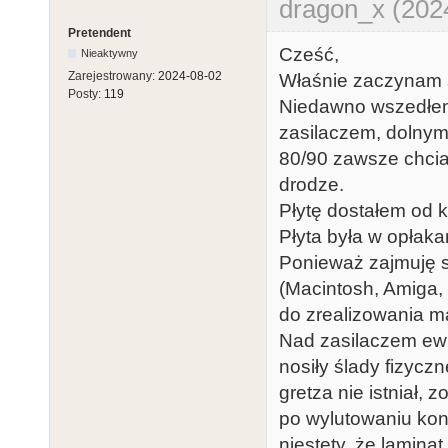
dragon_x (202
Pretendent
Cześć,
Nieaktywny
Zarejestrowany:
2024-08-02
Właśnie zaczynam s
Posty:
119
Niedawno wszedłem
zasilaczem, dolnym
80/90 zawsze chcia
drodze.
Płytę dostałem od ko
Płyta była w opłak
Ponieważ zajmuję s
(Macintosh, Amiga,
do zrealizowania m
Nad zasilaczem ewi
nosiły ślady fizyc
gretza nie istniał, zo
po wylutowaniu kon
niestety, że lamina