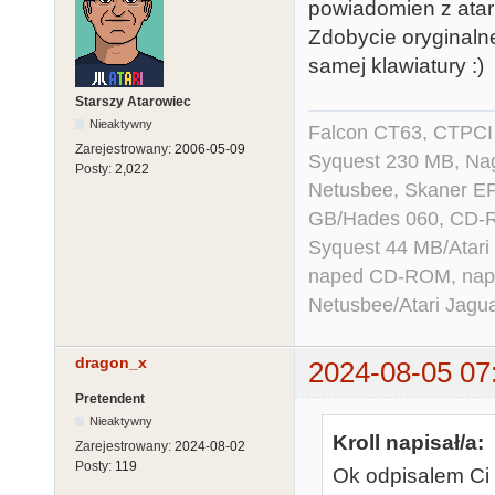
powiadomien z atari
Zdobycie oryginalne
samej klawiatury :)
Starszy Atarowiec
Nieaktywny
Falcon CT63, CTPCI
Zarejestrowany:
2006-05-09
Syquest 230 MB, N
Posty:
2,022
Netusbee, Skaner E
GB/Hades 060, CD-R
Syquest 44 MB/Atar
naped CD-ROM, napęd
Netusbee/Atari Jagu
dragon_x
2024-08-05 07
Pretendent
Nieaktywny
Kroll napisał/a:
Zarejestrowany:
2024-08-02
Posty:
119
Ok odpisalem Ci 