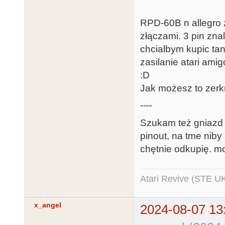
RPD-60B n allegro z
złączami. 3 pin zna
chcialbym kupic tan
zasilanie atari ami
:D
Jak możesz to zerkni
----
Szukam też gniazd m
pinout, na tme niby 
chętnie odkupię. mo
Atari Revive (STE U
x_angel
2024-08-07 13