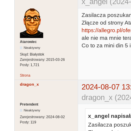
x_angel (2024-
Zasilacza poszuka
Złącze od strony At
https://allegro.pl/o
ale nie ma mnie tera
Atarowiec
Co to za mini din 5
Nieaktywny
Skąd:
Białystok
Zarejestrowany:
2015-03-26
Posty:
1,721
Strona
dragon_x
2024-08-07 13
dragon_x (202
Pretendent
Nieaktywny
x_angel napisał
Zarejestrowany:
2024-08-02
Posty:
119
Zasilacza poszu