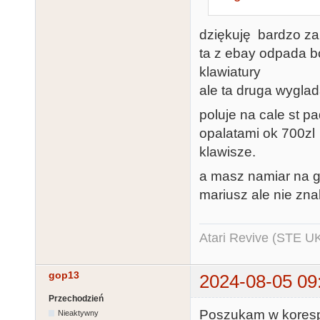
dziękuję bardzo za 
ta z ebay odpada bo
klawiatury
ale ta druga wygla
poluje na cale st p
opalatami ok 700zl 
klawisze.
a masz namiar na go
mariusz ale nie zna
Atari Revive (STE U
gop13
2024-08-05 09
Przechodzień
Poszukam w korespo
Nieaktywny