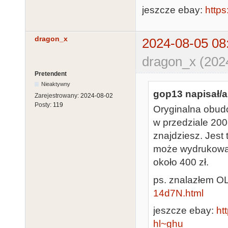
jeszcze ebay:
https
dragon_x
2024-08-05 08
dragon_x (202
Pretendent
Nieaktywny
gop13 napisał/a
Zarejestrowany:
2024-08-02
Posty:
119
Oryginalna obudo
w przedziale 200
znajdziesz. Jest
może wydrukować 
około 400 zł.
ps. znalazłem O
14d7N.html
jeszcze ebay:
ht
hl~ghu