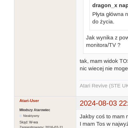
dragon_x napi
Płyta główna n
do życia.
Jak wynika z po
monitora/TV ?
tak, mam widok TOS
nic wiecej nie mog
Atari Revive (STE U
Atari-User
2024-08-03 22
Młodszy Atarowiec
Jakby coś to mam 
Nieaktywny
Skąd:
W-wa
I mam Tos w najwyż
Zarejestrowany:
2016-02-11