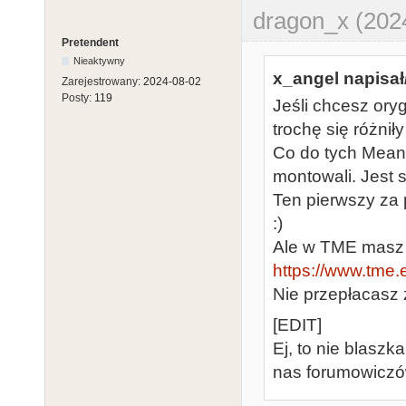
dragon_x (202
Pretendent
Nieaktywny
x_angel napisał
Zarejestrowany:
2024-08-02
Posty:
119
Jeśli chcesz ory
trochę się różnił
Co do tych Meanw
montowali. Jest 
Ten pierwszy za 
:)
Ale w TME masz 
https://www.tme.e
Nie przepłacasz
[EDIT]
Ej, to nie blaszk
nas forumowiczó