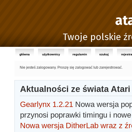
at
Twoje polskie źr
główna
użytkownicy
regulamin
szukaj
rejestr
Nie jesteś zalogowany.
Proszę się zalogować lub zarejestrować.
Aktualności ze świata Atari
Gearlynx 1.2.21
Nowa wersja popu
przynosi poprawki timingu i nowe
Nowa wersja DitherLab wraz z źr