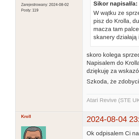
Sikor napisał/a:
Zarejestrowany:
2024-08-02
Posty:
119
W wątku ze sprz
pisz do Krolla, 
macza tam palce 
skanery działają 
skoro kolega sprzed
Napisalem do Kroll
dziękuję za wskazów
Szkoda, że zdobyci
Atari Revive (STE U
Kroll
2024-08-04 23
Ok odpisalem Ci na