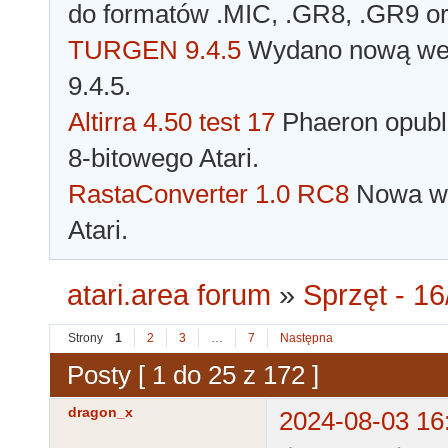
do formatów .MIC, .GR8, .GR9 o
TURGEN 9.4.5
Wydano nową wer
9.4.5.
Altirra 4.50 test 17
Phaeron opubli
8-bitowego Atari.
RastaConverter 1.0 RC8
Nowa wer
Atari.
atari.area forum
»
Sprzęt - 16
Strony
1
2
3
…
7
Następna
Posty [ 1 do 25 z 172 ]
dragon_x
2024-08-03 16