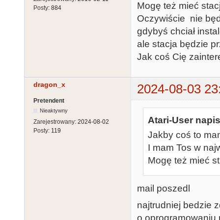
Mogę też mieć sta
Posty:
884
Oczywiście nie będ
gdybyś chciał insta
ale stacja będzie p
Jak coś Cię zainte
dragon_x
2024-08-03 23
Pretendent
Nieaktywny
Atari-User napis
Zarejestrowany:
2024-08-02
Posty:
119
Jakby coś to ma
I mam Tos w najw
Mogę też mieć s
mail poszedl
najtrudniej bedzie 
o oprogramowaniu 