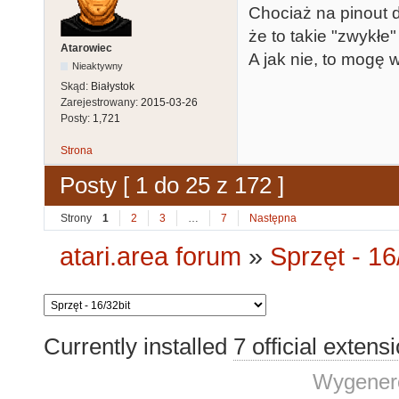
Chociaż na pinout 
że to takie "zwykłe"
Atarowiec
A jak nie, to mogę 
Nieaktywny
Skąd:
Białystok
Zarejestrowany:
2015-03-26
Posty:
1,721
Strona
Posty [ 1 do 25 z 172 ]
Strony
1
2
3
…
7
Następna
atari.area forum
»
Sprzęt - 16
Currently installed
7 official extens
Wygenero