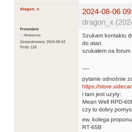
dragon_x
2024-08-06 09
dragon_x (202
Pretendent
Szukam kontaktu do
Nieaktywny
Zarejestrowany:
2024-08-02
do atari.
Posty:
119
szukałem na forum a
----
pytanie odnośnie z
https://store.sideca
i tam jest uzyty:
Mean Well RPD-60
czy to dobry pomys
ew. kolega proponuj
RT-65B