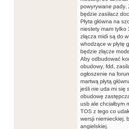
powyrywane pady. 
będzie zasilacz do
Płyta główna na szc
niestety mam tylk
złącza midi są do 
whodzące w płytę g
będzie złącze mod
Aby odbudować kompu
obudowy, fdd, zasil
ogłoszenie na forum
martwą płytą główn
jeśli nie uda mi si
obudowę zastępczą 
usb ale chciałbym 
TOS z tego co udało
wersji niemieckiej.
angielskiej.