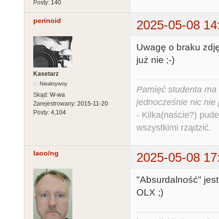
Posty:
140
perinoid
2025-05-08 14
Uwagę o braku zdjęć
już nie ;-)
Kasetarz
Nieaktywny
Pamięć studenta ma c
Skąd:
W-wa
jednocześnie nic nie
Zarejestrowany:
2015-11-20
Posty:
4,104
- Kilka(naście?) pude
wszystkimi rządzić.
laoo/ng
2025-05-08 17
"Absurdalność" jest
OLX ;)