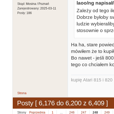
laoo/ng napisał/
Skąd:
Mosina / Poznań
Zarejestrowany:
2025-03-11
Zależy od tego il
Posty:
186
Dobrze byłoby sw
ludzie wybierali
stosownie o sprz
Ha ha, stare powied
mówiłem że to kupił
Bo nawet - jeśli 80
tego co chciałem kos
kupię Atari 815 i 820 
Strona
Posty [ 6,176 do 6,200 z 6,409 ]
Strony
Poprzednia
1
…
246
247
248
249