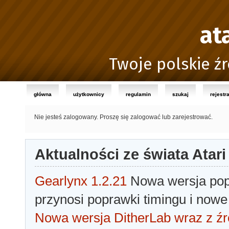
at
Twoje polskie źr
główna
użytkownicy
regulamin
szukaj
rejestr
Nie jesteś zalogowany.
Proszę się zalogować lub zarejestrować.
Aktualności ze świata Atari
Gearlynx 1.2.21
Nowa wersja popu
przynosi poprawki timingu i nowe
Nowa wersja DitherLab wraz z źr