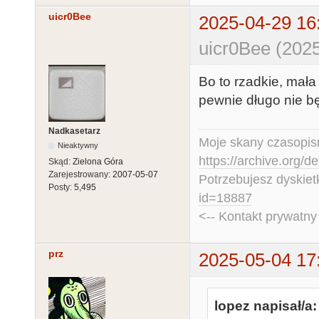
uicr0Bee
2025-04-29 16
uicr0Bee (2025
Bo to rzadkie, mała 
pewnie długo nie bę
Nadkasetarz
Moje skany czasopism
Nieaktywny
https://archive.org/d
Skąd:
Zielona Góra
Zarejestrowany:
2007-05-07
Potrzebujesz dyskiet
Posty:
5,495
id=18887
<-- Kontakt prywatn
prz
2025-05-04 17
lopez napisał/a: