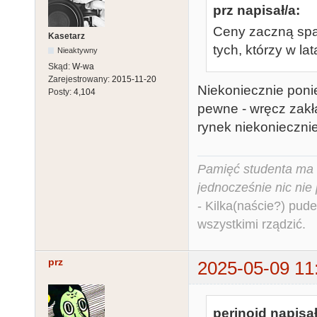
prz napisał/a:
Ceny zaczną spa
Kasetarz
tych, którzy w la
Nieaktywny
Skąd:
W-wa
Zarejestrowany:
2015-11-20
Niekoniecznie poni
Posty:
4,104
pewne - wręcz zakł
rynek niekonieczni
Pamięć studenta ma c
jednocześnie nic nie
- Kilka(naście?) pude
wszystkimi rządzić.
prz
2025-05-09 11
perinoid napisał