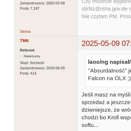
Czy możecie wyjaśnić
Zarejestrowany:
2002-03-08
stirlitz@rsha.gov.de
Posty:
7,197
Nie czytam PM. Pros
Strona
TMK
2025-05-09 07
Referent
Nieaktywny
laoo/ng napisał/
Skąd:
Szczecin
Zarejestrowany:
2020-06-05
"Absurdalność" je
Posty:
414
Falcon na OLX ;)
Jeśli masz na myśli 
sprzedaż a jeszcze 
dziwniejsze, że wr
chodzi bo Kroll wsp
softu...