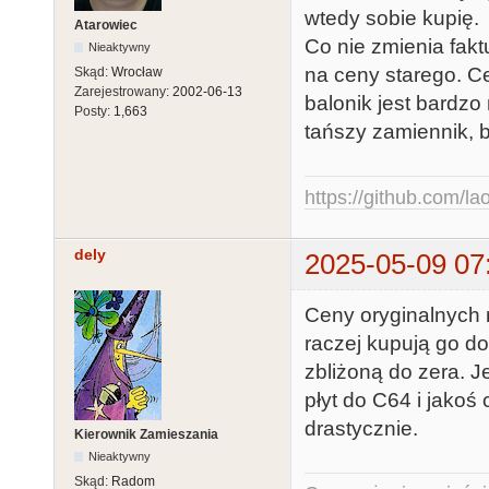
wtedy sobie kupię.
Atarowiec
Co nie zmienia fak
Nieaktywny
na ceny starego. C
Skąd:
Wrocław
Zarejestrowany:
2002-06-13
balonik jest bardz
Posty:
1,663
tańszy zamiennik, 
https://github.com/la
dely
2025-05-09 07
Ceny oryginalnych 
raczej kupują go do
zbliżoną do zera. 
płyt do C64 i jakoś
drastycznie.
Kierownik Zamieszania
Nieaktywny
Skąd:
Radom