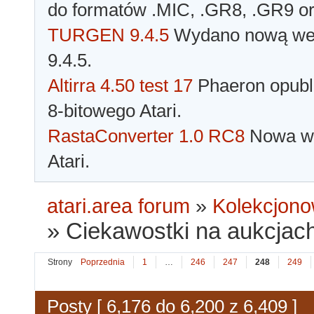
do formatów .MIC, .GR8, .GR9 o
TURGEN 9.4.5
Wydano nową wer
9.4.5.
Altirra 4.50 test 17
Phaeron opubli
8-bitowego Atari.
RastaConverter 1.0 RC8
Nowa wer
Atari.
atari.area forum
»
Kolekcjono
»
Ciekawostki na aukcjac
Strony
Poprzednia
1
…
246
247
248
249
Posty [ 6,176 do 6,200 z 6,409 ]