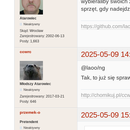
wybieraliby swoich
sprzęt, gdy nadejd
Atarowiec
Nieaktywny
https://github.com/la
Skąd:
Wrocław
Zarejestrowany:
2002-06-13
Posty:
1,663
ccwrc
2025-05-09 14
@laoo/ng
Tak, to już się spra
Młodszy Atarowiec
Nieaktywny
http://chomikuj.pl/c
Zarejestrowany:
2017-03-21
Posty:
646
przemek-o
2025-05-09 15
Pretendent
Nieaktywny