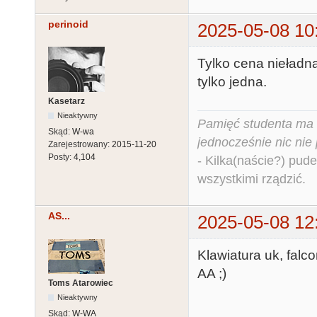
perinoid
2025-05-08 10
Tylko cena nieładna
tylko jedna.
Kasetarz
Nieaktywny
Pamięć studenta ma c
Skąd:
W-wa
jednocześnie nic nie
Zarejestrowany:
2015-11-20
Posty:
4,104
- Kilka(naście?) pude
wszystkimi rządzić.
AS...
2025-05-08 12
Klawiatura uk, falc
AA ;)
Toms Atarowiec
Nieaktywny
Skąd:
W-WA