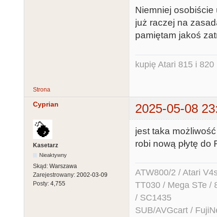
Niemniej osobiście 
już raczej na zasa
pamiętam jakoś za
kupię Atari 815 i 820 
Strona
Cyprian
2025-05-08 23
jest taka możliwoś
robi nową płytę do 
Kasetarz
Nieaktywny
Skąd:
Warszawa
ATW800/2 / Atari V4sa 
Zarejestrowany:
2002-03-09
TT030 / Mega STe / 
Posty:
4,755
/ SC1435
SUB/AVGcart / FujiN