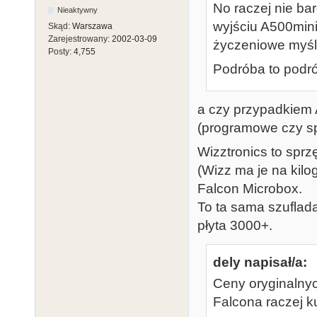
No raczej nie ba
Nieaktywny
wyjściu A500mini
Skąd:
Warszawa
Zarejestrowany:
2002-03-09
życzeniowe myśle
Posty:
4,755
Podróba to podrób
a czy przypadkiem 
(programowe czy sp
Wizztronics to sprz
(Wizz ma je na kilo
Falcon Microbox.
To ta sama szufla
płyta 3000+.
dely napisał/a:
Ceny oryginalnyc
Falcona raczej ku