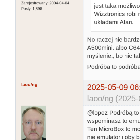
Zarejestrowany:
2004-04-04
jest taka możli
Posty:
1,898
Wizztronics robi
układami Atari.
No raczej nie bardz
A500mini, albo C64
myślenie., bo nic ta
Podróba to podróba 
laoo/ng
2025-05-09 06
laoo/ng (2025-
@lopez Podróbą to
wspominasz to emul
Ten MicroBox to moż
nie emulator i oby b