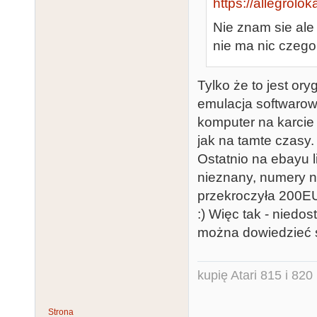
https://allegrolo
Nie znam sie ale 
nie ma nic czego 
Tylko że to jest ory
emulacja softwarowa
komputer na karcie
jak na tamte czasy.
Ostatnio na ebayu 
nieznany, numery n
przekroczyła 200E
:) Więc tak - niedos
można dowiedzieć si
kupię Atari 815 i 820 
Strona