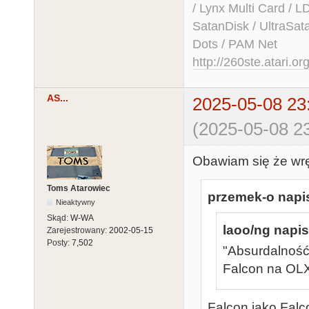
/ Lynx Multi Card /
SatanDisk / UltraSat
Dots / PAM Net
http://260ste.atari.or
AS...
2025-05-08 23
(2025-05-08 23
Obawiam się że wrę
Toms Atarowiec
przemek-o napis
Nieaktywny
Skąd:
W-WA
laoo/ng napis
Zarejestrowany:
2002-05-15
Posty:
7,502
"Absurdalność"
Falcon na OLX
Falcon jako Falc