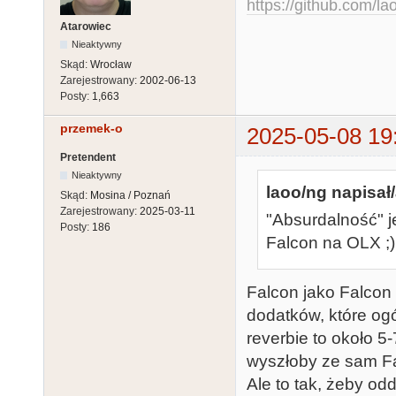
https://github.com/la
Atarowiec
Nieaktywny
Skąd:
Wrocław
Zarejestrowany:
2002-06-13
Posty:
1,663
przemek-o
2025-05-08 19
Pretendent
Nieaktywny
laoo/ng napisał/
Skąd:
Mosina / Poznań
Zarejestrowany:
2025-03-11
"Absurdalność" je
Posty:
186
Falcon na OLX ;)
Falcon jako Falcon 
dodatków, które ogó
reverbie to około 5
wyszłoby ze sam Fal
Ale to tak, żeby od