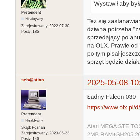
Wystawił aby była
Pretendent
Nieaktywny
Też się zastanawia
Zarejestrowany:
2022-07-30
dziwna potrzeba "za
Posty:
185
sprzedający po anu
na OLX. Prawie od r
po tym pisał jeszcz
sprzęt będzie dział
seb@stian
2025-05-08 10
Ładny Falcon 030
https://www.olx.pl/d
Pretendent
Nieaktywny
Atari MEGA STE TO
Skąd:
Poznań
Zarejestrowany:
2023-06-23
2MB RAM+SH205 20MB
Posty:
140