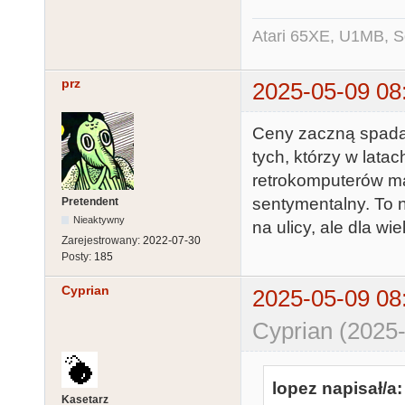
Atari 65XE, U1MB, 
prz
2025-05-09 08
Ceny zaczną spadać
tych, którzy w lata
retrokomputerów ma
sentymentalny. To 
Pretendent
Nieaktywny
na ulicy, ale dla wie
Zarejestrowany:
2022-07-30
Posty:
185
Cyprian
2025-05-09 08
Cyprian (2025-
lopez napisał/a:
Kasetarz