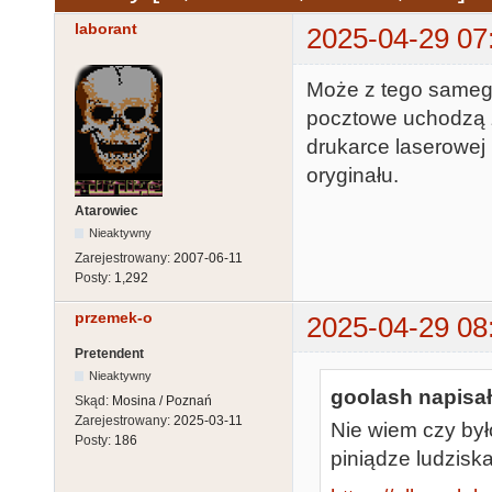
laborant
2025-04-29 07
Może z tego samego
pocztowe uchodzą 
drukarce laserowej
oryginału.
Atarowiec
Nieaktywny
Zarejestrowany:
2007-06-11
Posty:
1,292
przemek-o
2025-04-29 08
Pretendent
Nieaktywny
goolash napisał
Skąd:
Mosina / Poznań
Zarejestrowany:
2025-03-11
Nie wiem czy było
Posty:
186
piniądze ludziska