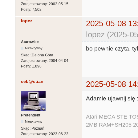
Zarejestrowany:
2002-05-15
Posty:
7,502
lopez
2025-05-08 13
lopez (2025-05
Atarowiec
bo pewnie czyta, ty
Nieaktywny
Skąd:
Zielona Góra
Zarejestrowany:
2004-04-04
Posty:
1,898
seb@stian
2025-05-08 14
Adamie ujawnij się :
Pretendent
Atari MEGA STE TO
Nieaktywny
2MB RAM+SH205 20MB
Skąd:
Poznań
Zarejestrowany:
2023-06-23