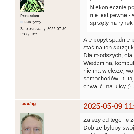
Niekoniecznie po
nie jest pewne -
Pretendent
sprzęty na rynek
Nieaktywny
Zarejestrowany:
2022-07-30
Posty:
185
Ale popyt spadnie b
stać na ten sprzęt 
Dla młodszych, dla
Wiedźmina, komputer
nie ma większej war
samochodów - tutaj
chwalić" na ulicy ;
laoo/ng
2025-05-09 11
Zależy od tego ile ż
Dobrze byłoby swoją