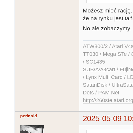
Możesz mieć rację.
że na rynku jest ta
No ale zobaczymy. 
ATW800/2 / Atari V4sa 
TT030 / Mega STe / 
/ SC1435
SUB/AVGcart / FujiN
/ Lynx Multi Card /
SatanDisk / UltraSat
Dots / PAM Net
http://260ste.atari.or
perinoid
2025-05-09 10