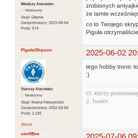
Młodszy Atarowiec
zrobionych antyajk
Nieaktywny
że tamte wcześniej
Skąd:
Gdynia
Zarejestrowany:
2015-06-04
co to Twojego skryp
Posty:
574
Piguła otrzymaliśc
Piguła/Shpoon
2025-06-02 20
tego hobby tronic t
:)
Starszy Atarowiec
Ci, którzy przemawia
Nieaktywny
J. Tuwim
Skąd:
Kraina Fałszywości
Zarejestrowany:
2002-03-09
Posty:
2,335
Strona
uicr0Bee
2025-07-06 09