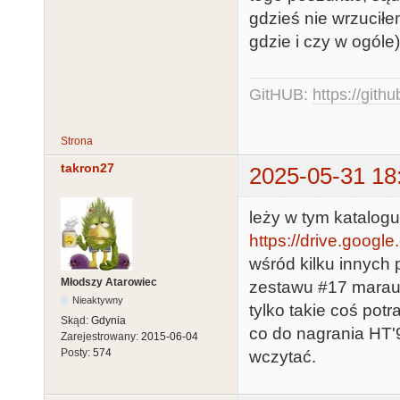
gdzieś nie wrzuciłe
gdzie i czy w ogóle)
GitHUB:
https://gith
Strona
takron27
2025-05-31 18
leży w tym katalogu
https://drive.google.
wśród kilku innych
Młodszy Atarowiec
zestawu #17 marau
Nieaktywny
tylko takie coś potr
Skąd:
Gdynia
co do nagrania HT'9
Zarejestrowany:
2015-06-04
Posty:
574
wczytać.