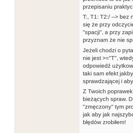
przepisaniu prakty
T:, T1: T2:/ --> be
się że przy odczyc
"spacji", a przy zap
przyznam że nie s
Jeżeli chodzi o pyt
nie jest >="T", wte
odpowiedź użytkowni
taki sam efekt jakb
sprawdzającej i aby
Z Twoich poprawek 
bieżących spraw. Dzi
"zmęczony" tym pro
jak aby jak najszybc
błędów zrobiłem!