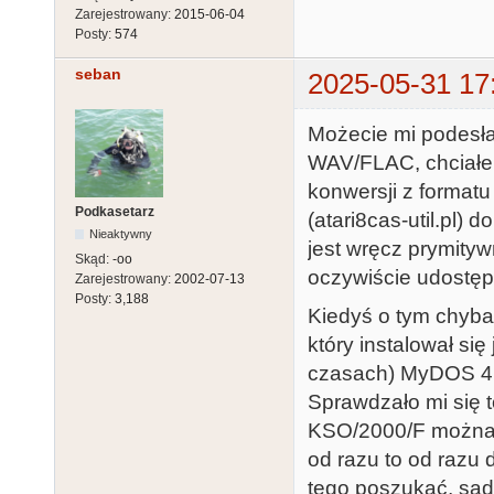
Zarejestrowany:
2015-06-04
Posty:
574
seban
2025-05-31 17
Możecie mi podesłać
WAV/FLAC, chciałem
konwersji z format
Podkasetarz
(atari8cas-util.pl)
Nieaktywny
jest wręcz prymityw
Skąd:
-oo
oczywiście udostęp
Zarejestrowany:
2002-07-13
Posty:
3,188
Kiedyś o tym chyba
który instalował s
czasach) MyDOS 4.
Sprawdzało mi się 
KSO/2000/F można k
od razu to od razu 
tego poszukać, sądz