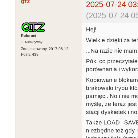
QTZ
2025-07-24 03
(2025-07-24 05
Hej!
Referent
Wielkie dzięki za te
Nieaktywny
Zarejestrowany:
2017-06-12
...Na razie nie ma
Posty:
439
Póki co przeczytałe
porównania i wykor
Kopiowanie blokami
brakowało trybu któ
pamięci. No i nie 
myślę, że teraz jes
stacji dyskietek i 
Także LOAD i SAVE 
niezbędne też gdy 