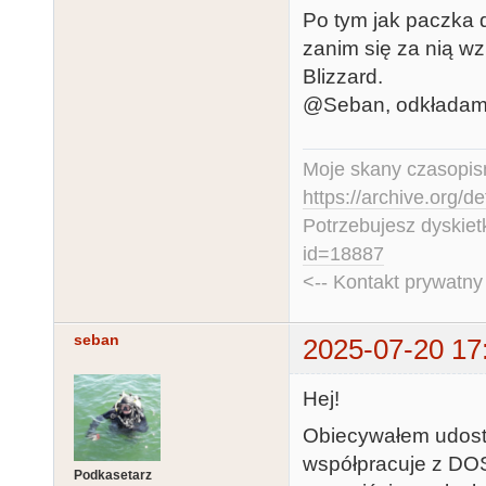
Po tym jak paczka d
zanim się za nią w
Blizzard.
@Seban, odkładam d
Moje skany czasopism
https://archive.org/d
Potrzebujesz dyskiet
id=18887
<-- Kontakt prywatn
seban
2025-07-20 17
Hej!
Obiecywałem udostę
współpracuje z DOS
Podkasetarz