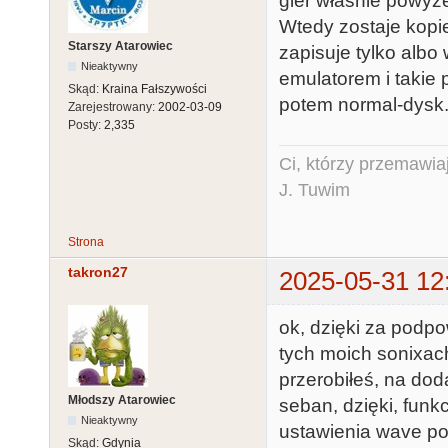
gier właśnie powyże
Wtedy zostaje kopie
Starszy Atarowiec
zapisuje tylko albo
Nieaktywny
emulatorem i takie 
Skąd:
Kraina Fałszywości
potem normal-dysk
Zarejestrowany:
2002-03-09
Posty:
2,335
Ci, którzy przemawia
J. Tuwim
Strona
takron27
2025-05-31 12
ok, dzięki za podp
tych moich sonixach
przerobiłeś, na do
Młodszy Atarowiec
seban, dzięki, funk
Nieaktywny
ustawienia wave po l
Skąd:
Gdynia