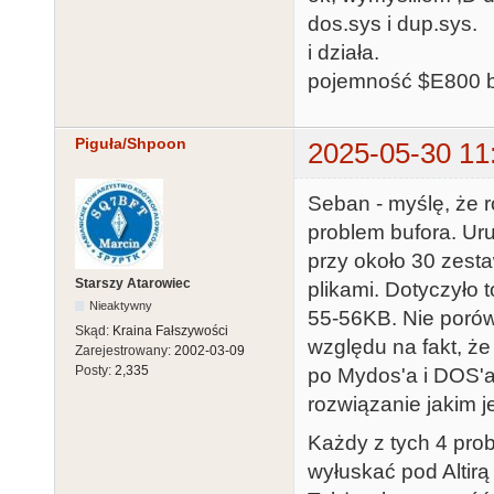
dos.sys i dup.sys.
i działa.
pojemność $E800 bu
Piguła/Shpoon
2025-05-30 11
Seban - myślę, że r
problem bufora. Ur
przy około 30 zest
Starszy Atarowiec
plikami. Dotyczyło t
Nieaktywny
55-56KB. Nie porów
Skąd:
Kraina Fałszywości
względu na fakt, ż
Zarejestrowany:
2002-03-09
Posty:
2,335
po Mydos'a i DOS'a 
rozwiązanie jakim j
Każdy z tych 4 pro
wyłuskać pod Altir