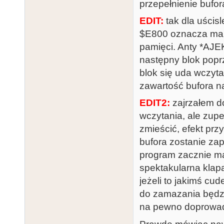
przepełnienie bufo
EDIT:
tak dla uścis
$E800 oznacza mak
pamięci. Anty *AJE
następny blok popr
blok się uda wczyta
zawartość bufora na
EDIT2:
zajrzałem d
wczytania, ale zupe
zmieścić, efekt przy
bufora zostanie za
program zacznie ma
spektakularna klapa
jeżeli to jakimś c
do zamazania będzi
na pewno doprowadz