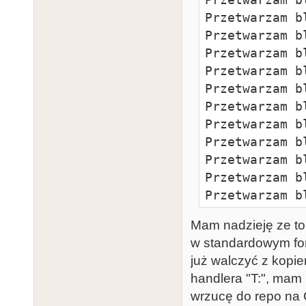
Przetwarzam b
Przetwarzam b
Przetwarzam b
Przetwarzam b
Przetwarzam b
Przetwarzam b
Przetwarzam b
Przetwarzam b
Przetwarzam b
Przetwarzam b
Przetwarzam b
Przetwarzam b
Mam nadzieję ze to
Przetwarzam b
w standardowym for
Przetwarzam b
już walczyć z kopi
Przetwarzam b
handlera "T:", mam
Przetwarzam b
wrzucę do repo na 
Przetwarzam b