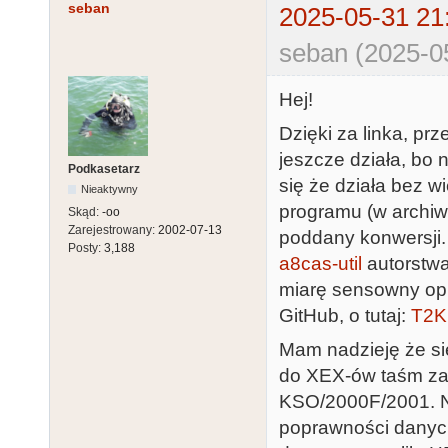
seban
2025-05-31 21
seban (2025-0
Hej!
Dzięki za linka, pr
jeszcze działa, bo 
Podkasetarz
się że działa bez 
Nieaktywny
programu (w archiw
Skąd:
-oo
Zarejestrowany:
2002-07-13
poddany konwersji.
Posty:
3,188
a8cas-util
autorstwa
miarę sensowny opi
GitHub, o tutaj:
T2K
Mam nadzieję że się
do XEX-ów taśm za
KSO/2000F/2001. N
poprawności danych