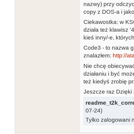
nazwy) przy odczyci
copy z DOS-a i jako
Ciekawostka: w KSO
działa też klawisz '
kieś inny/-e, który
Code3 - to nazwa g
znalazłem:
http://a
Nie chcę obiecywać
działaniu i być mo
też kiedyś zrobię 
Jeszcze raz Dzięki 
readme_t2k_corr
07-24)
Tylko zalogowani m