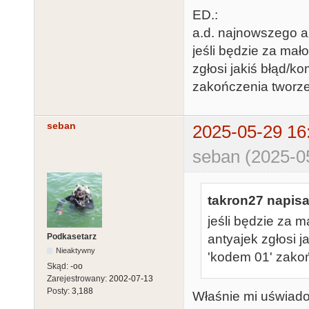
ED.:
a.d. najnowszego a
jeśli będzie za ma
zgłosi jakiś błąd/k
zakończenia tworze
seban
2025-05-29 16
seban (2025-0
takron27 napisa
jeśli będzie za 
Podkasetarz
antyajek zgłosi 
Nieaktywny
'kodem 01' zako
Skąd:
-oo
Zarejestrowany:
2002-07-13
Posty:
3,188
Właśnie mi uświado