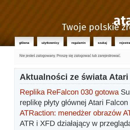
at
Twoje polskie źr
główna
użytkownicy
regulamin
szukaj
rejestr
Nie jesteś zalogowany.
Proszę się zalogować lub zarejestrować.
Aktualności ze świata Atari
Replika ReFalcon 030 gotowa
Sua
replikę płyty głównej Atari Falcon
ATRaction: menedżer obrazów 
ATR i XFD działający w przegląda