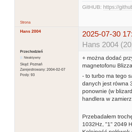
GitHUB:
https://gith
Strona
Hans 2004
2025-07-30 17
Hans 2004 (20
Przechodzień
+ można dodać przy
Nieaktywny
Skąd:
Poznań
magnetofonu Blizza
Zarejestrowany:
2004-02-07
- to turbo ma tego 
Posty:
93
danych jest równa 3
ponownie (w blizar
handlera w zamier
Przebadałem trochę 
1032Hz, "1" 2049 H
Kolejność połówek s