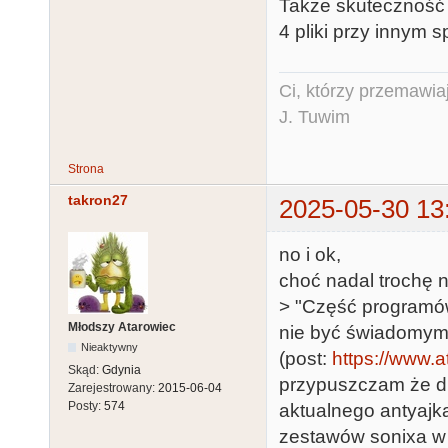
Także skuteczność
4 pliki przy innym
Ci, którzy przemawia
J. Tuwim
Strona
takron27
2025-05-30 13
no i ok,
choć nadal trochę n
> "Część programów
Młodszy Atarowiec
nie być świadomym 
Nieaktywny
(post:
https://www.a
Skąd:
Gdynia
przypuszczam że dl
Zarejestrowany:
2015-06-04
Posty:
574
aktualnego antyajka
zestawów sonixa w 