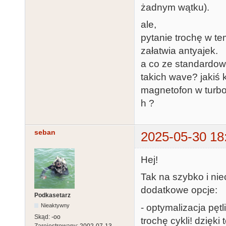
żadnym wątku).
ale,
pytanie trochę w te
załatwia antyajek.
a co ze standardow
takich wave? jakiś 
magnetofon w turbo i
h ?
seban
2025-05-30 18
Hej!
Tak na szybko i nie
dodatkowe opcje:
Podkasetarz
- optymalizacja pęt
Nieaktywny
Skąd:
-oo
trochę cykli! dzięki 
Zarejestrowany:
2002-07-13