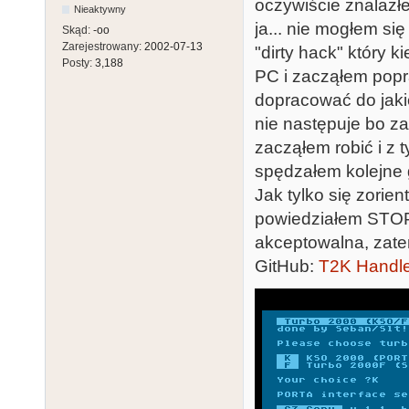
oczywiście znalazłe
Nieaktywny
ja... nie mogłem s
Skąd:
-oo
Zarejestrowany:
2002-07-13
"dirty hack" który 
Posty:
3,188
PC i zacząłem popr
dopracować do jaki
nie następuje bo z
zacząłem robić i z t
spędzałem kolejne 
Jak tylko się zorie
powiedziałem STOP!
akceptowalna, zate
GitHub:
T2K Handle