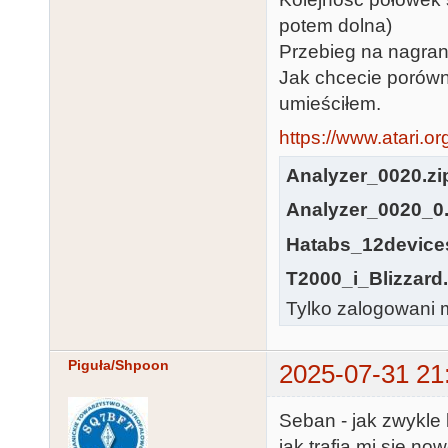
potem dolna)
Przebieg na nagrani
Jak chcecie porów
umieściłem.
https://www.atari.o
Analyzer_0020.zi
Analyzer_0020_0.
Hatabs_12device
T2000_i_Blizzar
Tylko zalogowani m
Piguła/Shpoon
2025-07-31 21
Seban - jak zwykle k
jak trafią mi się n