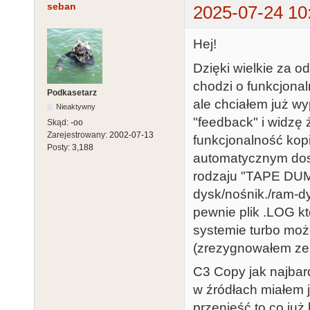
seban
2025-07-24 10
Hej!
Dzięki wielkie za o
chodzi o funkcjona
Podkasetarz
ale chciałem już wy
Nieaktywny
"feedback" i widzę
Skąd:
-oo
Zarejestrowany:
2002-07-13
funkcjonalność kop
Posty:
3,188
automatycznym dos
rodzaju "TAPE DUMP
dysk/nośnik./ram-d
pewnie plik .LOG kt
systemie turbo mo
(zrezygnowałem 
C3 Copy jak najbar
w źródłach miałem 
przenieść to co już