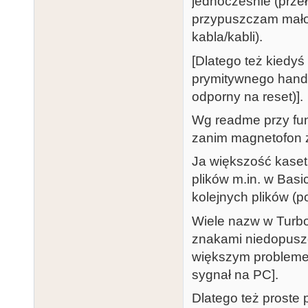
jednocześnie (prze
przypuszczam mało k
kabla/kabli).
[Dlatego też kiedyś
prymitywnego handle
odporny na reset)].
Wg readme przy fun
zanim magnetofon z
Ja większość kaset
plików m.in. w Basi
kolejnych plików (
Wiele nazw w Turb
znakami niedopuszc
większym probleme
sygnał na PC].
Dlatego też proste 