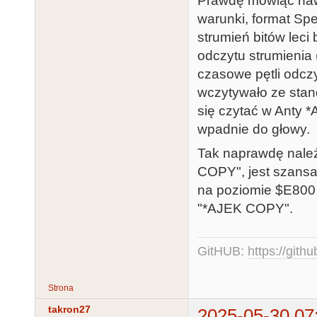
Prawdę mówiąc naw
warunki, format Sp
strumień bitów leci
odczytu strumienia
czasowe pętli odczy
wczytywało ze sta
się czytać w Anty 
wpadnie do głowy.
Tak naprawdę nale
COPY", jest szans
na poziomie $E800 
"*AJEK COPY".
GitHUB:
https://gith
Strona
takron27
2025-05-30 07