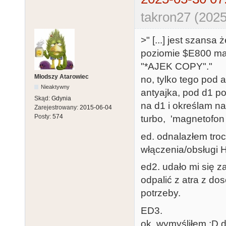
takron27 (2025
>" [...] jest szans
poziomie $E800 ma 
"*AJEK COPY"."
Młodszy Atarowiec
no, tylko tego pod 
Nieaktywny
antyajka, pod d1 p
Skąd:
Gdynia
na d1 i określam n
Zarejestrowany:
2015-06-04
Posty:
574
turbo, 'magnetofon 
ed. odnalazłem troc
włączenia/obsługi H
ed2. udało mi się z
odpalić z atra z do
potrzeby.
ED3.
ok, wymyśliłem ;D 