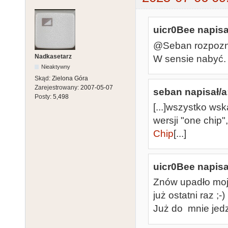
uicr0Bee napisa
@Seban rozpoznaj
Nadkasetarz
W sensie nabyć.
Nieaktywny
Skąd:
Zielona Góra
Zarejestrowany:
2007-05-07
seban napisał/a
Posty:
5,498
[...]wszystko wsk
wersji "one chip"
Chip
[...]
uicr0Bee napisa
Znów upadło moje
już ostatni raz ;-)
Już do mnie jedz