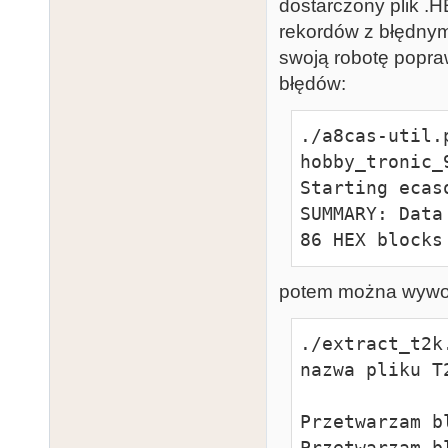
dostarczony plik .
rekordów z błędnym
swoją robotę popra
błędów:
./a8cas-util.
hobby_tronic_
Starting ecas
SUMMARY: Data
86 HEX blocks
potem można wywow
./extract_t2k
nazwa pliku T
Przetwarzam b
Przetwarzam b