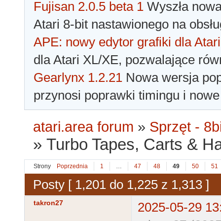
Fujisan 2.0.5 beta 1
Wyszła nowa 
Atari 8-bit nastawionego na obsłu
APE: nowy edytor grafiki dla Atari
dla Atari XL/XE, pozwalające rów
Gearlynx 1.2.21
Nowa wersja popu
przynosi poprawki timingu i nowe
atari.area forum
»
Sprzęt - 8bi
»
Turbo Tapes, Carts & Hard
Strony
Poprzednia
1
…
47
48
49
50
51
Posty [ 1,201 do 1,225 z 1,313 ]
takron27
2025-05-29 13