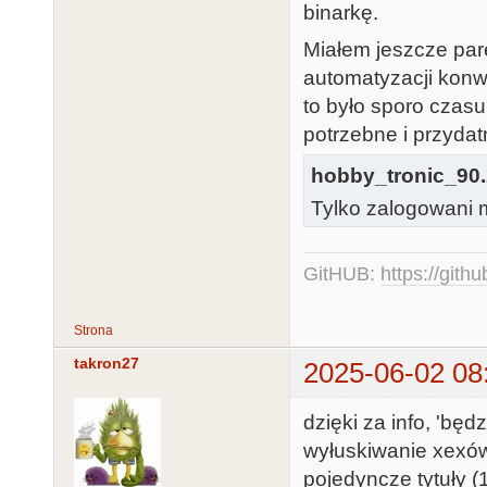
binarkę.
Przetwarzam b
Przetwarzam b
Miałem jeszcze par
Przetwarzam b
automatyzacji konwe
Przetwarzam b
to było sporo czas
Przetwarzam b
potrzebne i przyda
Przetwarzam b
hobby_tronic_90.
Przetwarzam b
Tylko zalogowani m
Przetwarzam b
GitHUB:
https://gith
Operacja zako
długości 8014
Strona
takron27
2025-06-02 08
dzięki za info, 'bę
wyłuskiwanie xexów 
pojedyncze tytuły (