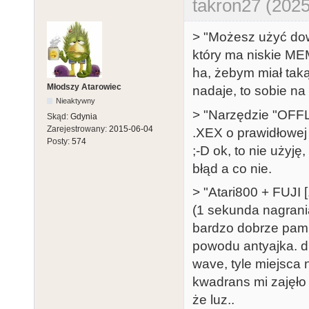
takron27 (2025
> "Możesz użyć dow
który ma niskie M
ha, żebym miał taką
Młodszy Atarowiec
nadaje, to sobie na 
Nieaktywny
> "Narzędzie "OFFL
Skąd:
Gdynia
Zarejestrowany:
2015-06-04
.XEX o prawidłowej 
Posty:
574
;-D ok, to nie użyję
błąd a co nie.
> "Atari800 + FUJI 
(1 sekunda nagrani
bardzo dobrze pamię
powodu antyajka. d
wave, tyle miejsca
kwadrans mi zajęło
że luz..