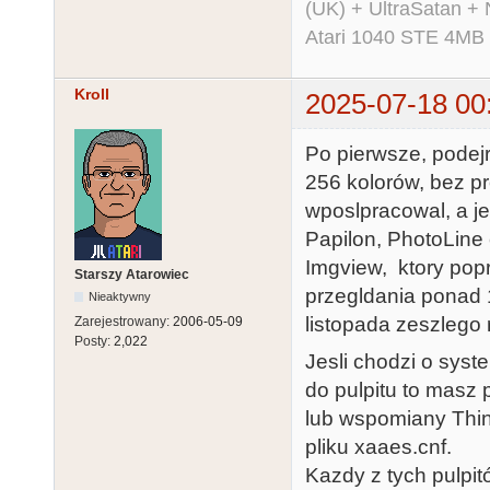
(UK) + UltraSatan +
Atari 1040 STE 4MB
Kroll
2025-07-18 00
Po pierwsze, podej
256 kolorów, bez pr
wposlpracowal, a je
Papilon, PhotoLine 
Imgview, ktory po
Starszy Atarowiec
przegldania ponad 
Nieaktywny
listopada zeszlego 
Zarejestrowany:
2006-05-09
Posty:
2,022
Jesli chodzi o sys
do pulpitu to masz
lub wspomiany Thin
pliku xaaes.cnf.
Kazdy z tych pulpi