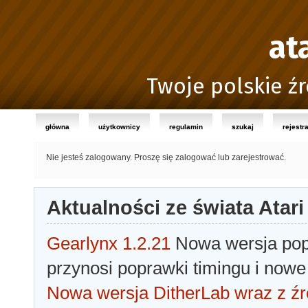
at
Twoje polskie źr
główna
użytkownicy
regulamin
szukaj
rejestr
Nie jesteś zalogowany.
Proszę się zalogować lub zarejestrować.
Aktualności ze świata Atari
Gearlynx 1.2.21
Nowa wersja popu
przynosi poprawki timingu i nowe
Nowa wersja DitherLab wraz z źr