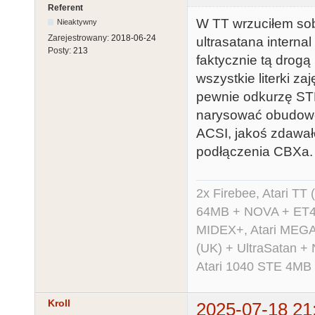
Referent
W TT wrzuciłem sob
Nieaktywny
Zarejestrowany:
2018-06-24
ultrasatana interna
Posty:
213
faktycznie tą drog
wszystkie literki za
pewnie odkurzę STE
narysować obudowę.
ACSI, jakoś zdawało
podłączenia CBXa. D
2x Firebee, Atari 
64MB + NOVA + ET40
MIDEX+, Atari MEGA 
(UK) + UltraSatan +
Atari 1040 STE 4MB
Kroll
2025-07-18 21