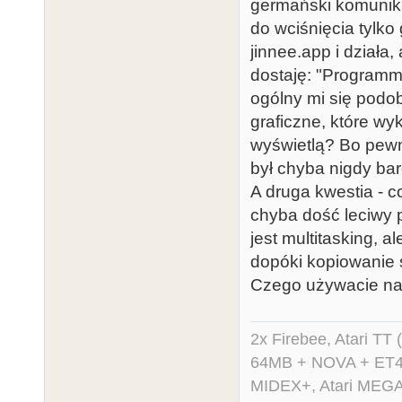
germański komunikat
do wciśnięcia tylko 
jinnee.app i działa,
dostaję: "Programm 
ogólny mi się podob
graficzne, które wy
wyświetlą? Bo pewn
był chyba nigdy ba
A druga kwestia - c
chyba dość leciwy p
jest multitasking, al
dopóki kopiowanie s
Czego używacie n
2x Firebee, Atari 
64MB + NOVA + ET40
MIDEX+, Atari MEGA 