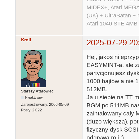
MIDEX+, Atari MEGA 
(UK) + UltraSatan +
Atari 1040 STE 4MB
Kroll
2025-07-29 20
Hej, jakos ni eprzy
EASYMINT-a, ale z
partycjonujesz dy
1000 bajtów a nie 
512MB.
Starszy Atarowiec
Ja u siebie na TT m
Nieaktywny
BGM po 511MB naste
Zarejestrowany:
2006-05-09
Posty:
2,022
zaintalowany caly 
(duzo większa), po
fizyczny dysk SCSI c
odgrywa roli :)