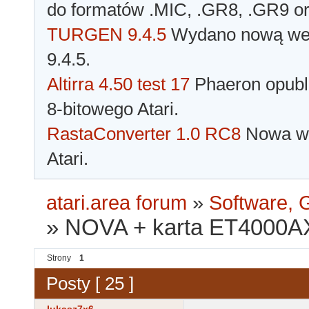
do formatów .MIC, .GR8, .GR9 o
TURGEN 9.4.5
Wydano nową wer
9.4.5.
Altirra 4.50 test 17
Phaeron opubli
8-bitowego Atari.
RastaConverter 1.0 RC8
Nowa wer
Atari.
atari.area forum
»
Software, G
»
NOVA + karta ET4000A
Strony
1
Posty [ 25 ]