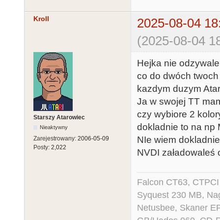
Kroll
2025-08-04 18
(2025-08-04 18
Hejka nie odzywal
co do dwóch twoch 
kazdym duzym Atar
Ja w swojej TT mam
czy wybiore 2 kolor
Starszy Atarowiec
dokladnie to na np
Nieaktywny
NIe wiem dokladnie
Zarejestrowany:
2006-05-09
Posty:
2,022
NVDI załadowaleś 
Falcon CT63, CTPCI
Syquest 230 MB, N
Netusbee, Skaner E