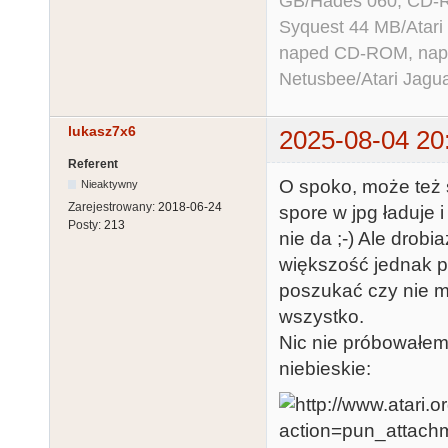
GB/Hades 060, CD-R
Syquest 44 MB/Atar
naped CD-ROM, napęd
Netusbee/Atari Jagu
lukasz7x6
2025-08-04 20
Referent
O spoko, może też s
Nieaktywny
Zarejestrowany:
2018-06-24
spore w jpg ładuje 
Posty:
213
nie da ;-) Ale drob
większość jednak p
poszukać czy nie ma
wszystko.
Nic nie próbowałem 
niebieskie: