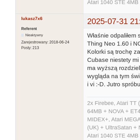
Atari 1040 STE 4MB
lukasz7x6
2025-07-31 21
Referent
Właśnie odpaliłem 
Nieaktywny
Zarejestrowany:
2018-06-24
Thing Neo 1.60 i NO
Posty:
213
Kolorki są trochę z
Cubase niestety mi
ma wyższą rozdzie
wygląda na tym świe
i vi :-D. Jutro spr
2x Firebee, Atari 
64MB + NOVA + ET40
MIDEX+, Atari MEGA 
(UK) + UltraSatan +
Atari 1040 STE 4MB