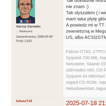
Tak dokladnie redha
nie znam :)
Tak slyszalem ( i w
mam taka plytę głów
A powiedz mi w TT 
Starszy Atarowiec
zewnetrzną w Mega
Nieaktywny
US, albo ACSI2ST
Zarejestrowany:
2006-05-09
Posty:
2,022
Falcon CT63, CTPCI
Syquest 230 MB, N
Netusbee, Skaner E
GB/Hades 060, CD-R
Syquest 44 MB/Atar
naped CD-ROM, napęd
Netusbee/Atari Jagu
lukasz7x6
2025-07-18 21