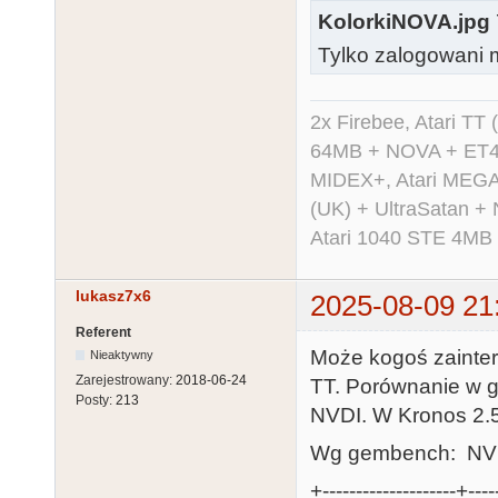
KolorkiNOVA.jpg
Tylko zalogowani m
2x Firebee, Atari 
64MB + NOVA + ET40
MIDEX+, Atari MEGA 
(UK) + UltraSatan +
Atari 1040 STE 4MB
lukasz7x6
2025-08-09 21
Referent
Może kogoś zainter
Nieaktywny
Zarejestrowany:
2018-06-24
TT. Porównanie w 
Posty:
213
NVDI. W Kronos 2.
Wg gembench: NVDI
+--------------------+----