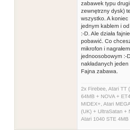
zabawek typu drugie
zewnętrzny dysk) te
wszystko. A koniec
jednym kablem i od
:-D. Ale działa fajn
pobawić. Co chcesz
mikrofon i nagrałe
jednoosobowym :-D.
nakładanych jeden z
Fajna zabawa.
2x Firebee, Atari 
64MB + NOVA + ET40
MIDEX+, Atari MEGA 
(UK) + UltraSatan +
Atari 1040 STE 4MB