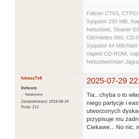
Falcon CT63, CTPCI
Syquest 230 MB, N
Netusbee, Skaner E
GB/Hades 060, CD-R
Syquest 44 MB/Atar
naped CD-ROM, napęd
Netusbee/Atari Jagu
lukasz7x6
2025-07-29 22
Referent
Tia.. chyba o to wł
Nieaktywny
Zarejestrowany:
2018-06-24
niego partycje i ea
Posty:
213
utworzonych dyskach
przypisuje mu żadnej
Ciekawe... No nic, 