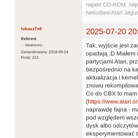
naped CD-ROM, napęd
Netusbee/Atari Jagu
lukasz7x6
2025-07-20 20
Referent
Tak, wyjście jest z
Nieaktywny
Zarejestrowany:
2018-06-24
opadają :D Miałem 
Posty:
213
partycjami Atari, p
bezpośrednio na kar
aktualizacja i kerne
znowu rekompilować.
Co do CBX to mam d
(
https://www.atari.o
naprawdę fajna - ma
pod względem wszel
dysk albo odczytów)
eksperymentować to