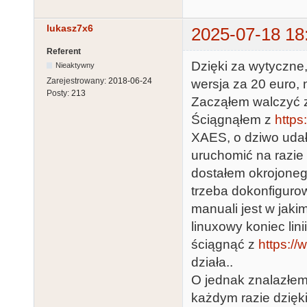
lukasz7x6
2025-07-18 18
Referent
Dzięki za wytyczne
Nieaktywny
Zarejestrowany:
2018-06-24
wersja za 20 euro, 
Posty:
213
Zacząłem walczyć 
Ściągnąłem z
https:
XAES, o dziwo udało
uruchomić na razie
dostałem okrojoneg
trzeba dokonfiguro
manuali jest w jaki
linuxowy koniec lin
ściągnąć z
https://
działa..
O jednak znalazłem
każdym razie dzięki