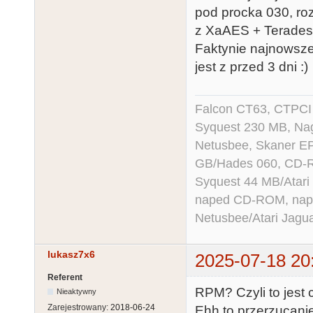
pod procka 030, ro
z XaAES + Teradesk
Faktynie najnowsze
jest z przed 3 dni :)
Falcon CT63, CTPCI
Syquest 230 MB, N
Netusbee, Skaner E
GB/Hades 060, CD-R
Syquest 44 MB/Atar
naped CD-ROM, napęd
Netusbee/Atari Jagu
lukasz7x6
2025-07-18 20
Referent
RPM? Czyli to jest
Nieaktywny
Zarejestrowany:
2018-06-24
Ehh to przerzucanie