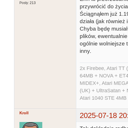
Posty:
213
przywrócić do życia
Ściągnąłem już 1.19
działa (jak również 
Chyba będę musiał
plików, ewentualni
ogólnie wolniejsze
inny.
2x Firebee, Atari 
64MB + NOVA + ET40
MIDEX+, Atari MEGA 
(UK) + UltraSatan +
Atari 1040 STE 4MB
Kroll
2025-07-18 20