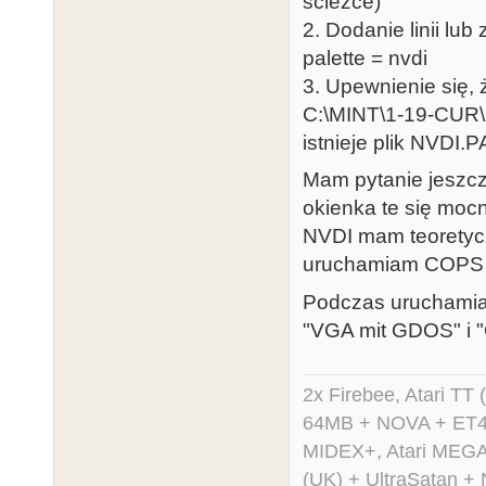
ścieżce)
2. Dodanie linii lub
palette = nvdi
3. Upewnienie się, 
C:\MINT\1-19-CUR
istnieje plik NVDI.P
Mam pytanie jeszcz
okienka te się mocn
NVDI mam teoretycz
uruchamiam COPS i 
Podczas uruchamian
"VGA mit GDOS" i 
2x Firebee, Atari 
64MB + NOVA + ET40
MIDEX+, Atari MEGA 
(UK) + UltraSatan +