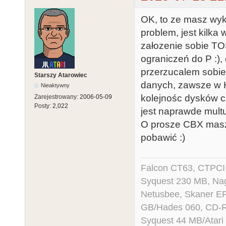
OK, to ze masz wykor
problem, jest kilk
załozenie sobie TO
ograniczeń do P :),
przerzucalem sobie
Starszy Atarowiec
danych, zawsze w
Nieaktywny
kolejnośc dysków cz
Zarejestrowany:
2006-05-09
Posty:
2,022
jest naprawde mult
O prosze CBX masz 
pobawić :)
Falcon CT63, CTPCI
Syquest 230 MB, N
Netusbee, Skaner E
GB/Hades 060, CD-R
Syquest 44 MB/Atar