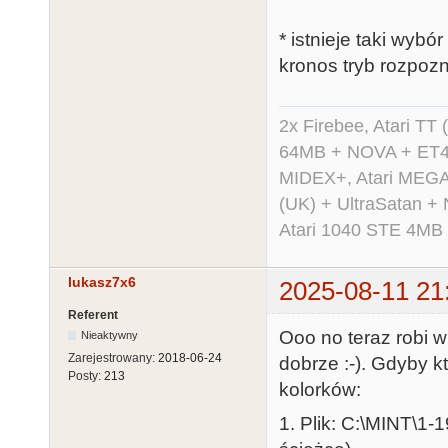
* istnieje taki wyb
kronos tryb rozpoz
2x Firebee, Atari 
64MB + NOVA + ET40
MIDEX+, Atari MEGA 
(UK) + UltraSatan +
Atari 1040 STE 4MB
lukasz7x6
2025-08-11 21
Referent
Ooo no teraz robi 
Nieaktywny
Zarejestrowany:
2018-06-24
dobrze :-). Gdyby k
Posty:
213
kolorków:
1. Plik: C:\MINT\