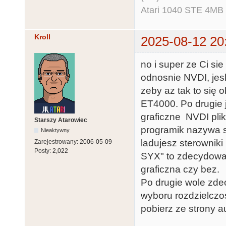
Atari 1040 STE 4MB
Kroll
2025-08-12 20
no i super ze Ci si
odnosnie NVDI, jesl
zeby az tak to się 
ET4000. Po drugie 
graficzne NVDI plik
Starszy Atarowiec
programik nazywa 
Nieaktywny
ladujesz sterowniki 
Zarejestrowany:
2006-05-09
Posty:
2,022
SYX" to zdecydowan
graficzna czy bez.
Po drugie wole zd
wyboru rozdzielczo
pobierz ze strony a