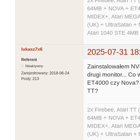
2x Firebee, Atari 
64MB + NOVA + ET40
MIDEX+, Atari MEGA 
(UK) + UltraSatan +
Atari 1040 STE 4MB
lukasz7x6
2025-07-31 18
Referent
Zainstalowałem NVD
Nieaktywny
Zarejestrowany:
2018-06-24
drugi monitor... Co
Posty:
213
ET4000 czy Nova? I
TT?
2x Firebee, Atari 
64MB + NOVA + ET40
MIDEX+, Atari MEGA 
(UK) + UltraSatan +