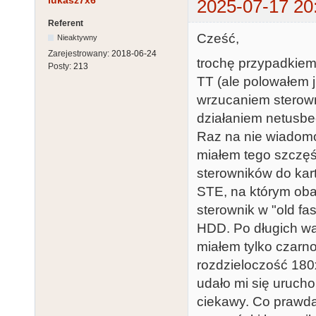
lukasz7x6
2025-07-17 20
Referent
Cześć,
Nieaktywny
Zarejestrowany:
2018-06-24
trochę przypadkiem
Posty:
213
TT (ale polowałem j
wrzucaniem sterow
działaniem netusbee
Raz na nie wiadomo 
miałem tego szczęśc
sterowników do kar
STE, na którym oba
sterownik w "old fa
HDD. Po długich wa
miałem tylko czarno
rozdzieloczość 180
udało mi się urucho
ciekawy. Co prawda 