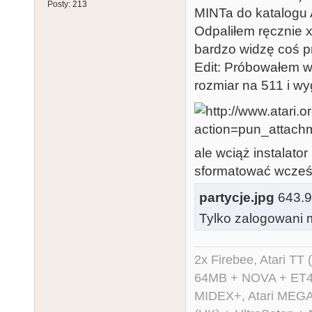
Posty:
213
MINTa do katalogu 
Odpaliłem ręcznie xa
bardzo widzę coś p
Edit: Próbowałem w
rozmiar na 511 i wy
ale wciąż instalator
sformatować wcześ
partycje.jpg
643.98
Tylko zalogowani m
2x Firebee, Atari 
64MB + NOVA + ET40
MIDEX+, Atari MEGA 