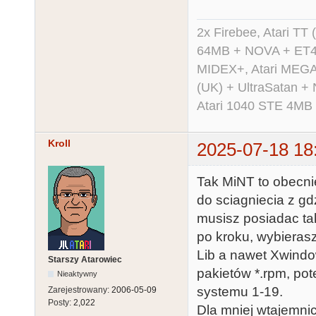
2x Firebee, Atari 
64MB + NOVA + ET40
MIDEX+, Atari MEGA 
(UK) + UltraSatan +
Atari 1040 STE 4MB
Kroll
2025-07-18 18
Tak MiNT to obecni
do sciagniecia z gd
musisz posiadac tak
po kroku, wybierasz
Lib a nawet Xwindow
Starszy Atarowiec
pakietów *.rpm, po
Nieaktywny
systemu 1-19.
Zarejestrowany:
2006-05-09
Posty:
2,022
Dla mniej wtajemni