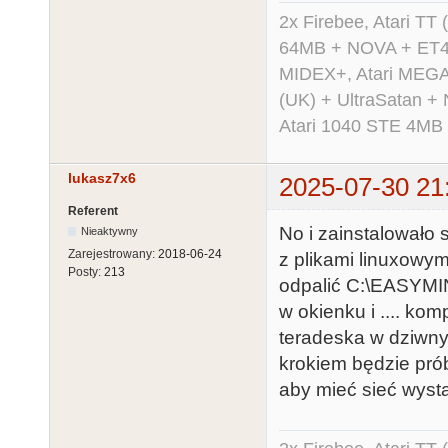
2x Firebee, Atari 
64MB + NOVA + ET40
MIDEX+, Atari MEGA 
(UK) + UltraSatan +
Atari 1040 STE 4MB
lukasz7x6
2025-07-30 21
Referent
No i zainstalowało s
Nieaktywny
Zarejestrowany:
2018-06-24
z plikami linuxowym
Posty:
213
odpalić C:\EASYMI
w okienku i .... ko
teradeska w dziwny
krokiem będzie prób
aby mieć sieć wys