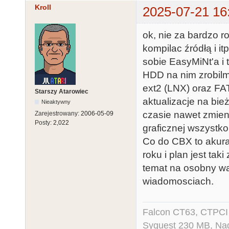
Kroll
2025-07-21 16
ok, nie za bardzo 
kompilac źródłą i it
sobie EasyMiNt'a i
HDD na nim zrobilm
ext2 (LNX) oraz FAT
Starszy Atarowiec
aktualizacje na bie
Nieaktywny
czasie nawet zmien
Zarejestrowany:
2006-05-09
Posty:
2,022
graficznej wszystko
Co do CBX to akura
roku i plan jest tak
temat na osobny wą
wiadomosciach.
Falcon CT63, CTPCI
Syquest 230 MB, N