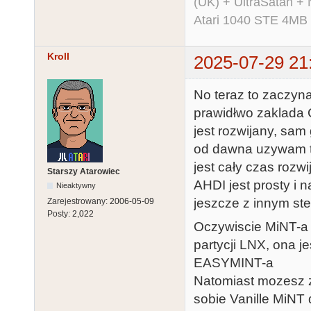
(UK) + UltraSatan +
Atari 1040 STE 4MB
Kroll
2025-07-29 21
No teraz to zaczyna
prawidłwo zaklada C
jest rozwijany, sam
od dawna uzywam t
jest cały czas rozwi
Starszy Atarowiec
AHDI jest prosty i 
Nieaktywny
jeszcze z innym st
Zarejestrowany:
2006-05-09
Posty:
2,022
Oczywiscie MiNT-a
partycji LNX, ona 
EASYMINT-a
Natomiast mozesz 
sobie Vanille MiNT 