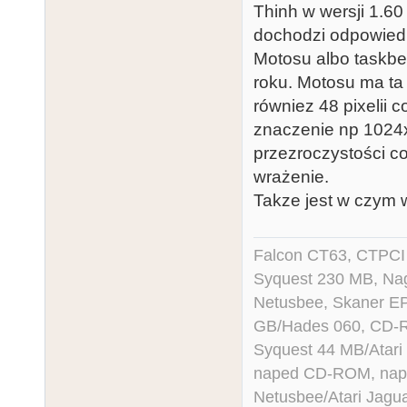
Thinh w wersji 1.60
dochodzi odpowiedn
Motosu albo taskber
roku. Motosu ma ta
równiez 48 pixelii 
znaczenie np 1024
przezroczystości c
wrażenie.
Takze jest w czym w
Falcon CT63, CTPCI
Syquest 230 MB, N
Netusbee, Skaner E
GB/Hades 060, CD-R
Syquest 44 MB/Atar
naped CD-ROM, napęd
Netusbee/Atari Jagu