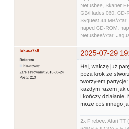
Netusbee, Skaner E
GB/Hades 060, CD-R
Syquest 44 MB/Atar
naped CD-ROM, napęd
Netusbee/Atari Jagu
lukasz7x6
2025-07-29 19
Referent
Hej, walczę już par
Nieaktywny
Zarejestrowany:
2018-06-24
poza krok ze stwor
Posty:
213
tworzyłem partycj
każdym razem jak u
i kończy działanie. 
może coś innego ja
2x Firebee, Atari 
64MB + NOVA + ET40