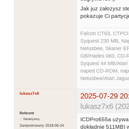
Jak juz załozysz s
pokazuje Ci partycj
Falcon CT63, CTPCI
Syquest 230 MB, N
Netusbee, Skaner E
GB/Hades 060, CD-R
Syquest 44 MB/Atar
naped CD-ROM, napęd
Netusbee/Atari Jagu
lukasz7x6
2025-07-29 20
lukasz7x6 (202
Referent
ICDPro655a używam
Nieaktywny
Zarejestrowany:
2018-06-24
dokładnie 511MB) w