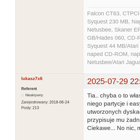
Falcon CT63, CTPCI
Syquest 230 MB, N
Netusbee, Skaner E
GB/Hades 060, CD-R
Syquest 44 MB/Atar
naped CD-ROM, napęd
Netusbee/Atari Jagu
lukasz7x6
2025-07-29 22
Referent
Tia.. chyba o to wł
Nieaktywny
Zarejestrowany:
2018-06-24
niego partycje i ea
Posty:
213
utworzonych dyskach
przypisuje mu żadnej
Ciekawe... No nic, 