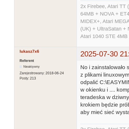
2x Firebee, Atari 
64MB + NOVA + ET40
MIDEX+, Atari MEGA 
(UK) + UltraSatan +
Atari 1040 STE 4MB
lukasz7x6
2025-07-30 21
Referent
No i zainstalowało s
Nieaktywny
Zarejestrowany:
2018-06-24
z plikami linuxowym
Posty:
213
odpalić C:\EASYMI
w okienku i .... ko
teradeska w dziwny
krokiem będzie prób
aby mieć sieć wys