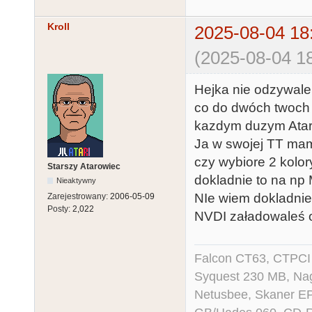
Kroll
2025-08-04 18
(2025-08-04 18
Hejka nie odzywal
co do dwóch twoch 
kazdym duzym Atar
Ja w swojej TT mam
czy wybiore 2 kolor
Starszy Atarowiec
dokladnie to na np
Nieaktywny
NIe wiem dokladnie
Zarejestrowany:
2006-05-09
Posty:
2,022
NVDI załadowaleś 
Falcon CT63, CTPCI
Syquest 230 MB, N
Netusbee, Skaner E