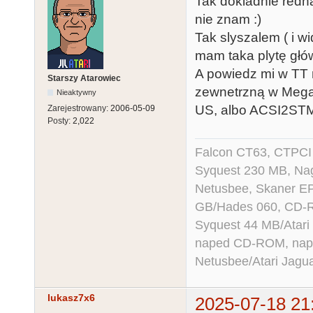
Tak dokladnie redha
nie znam :)
Tak slyszalem ( i w
mam taka plytę głów
A powiedz mi w TT 
Starszy Atarowiec
zewnetrzną w Mega
Nieaktywny
US, albo ACSI2ST
Zarejestrowany:
2006-05-09
Posty:
2,022
Falcon CT63, CTPCI
Syquest 230 MB, N
Netusbee, Skaner E
GB/Hades 060, CD-R
Syquest 44 MB/Atar
naped CD-ROM, napęd
Netusbee/Atari Jagu
lukasz7x6
2025-07-18 21