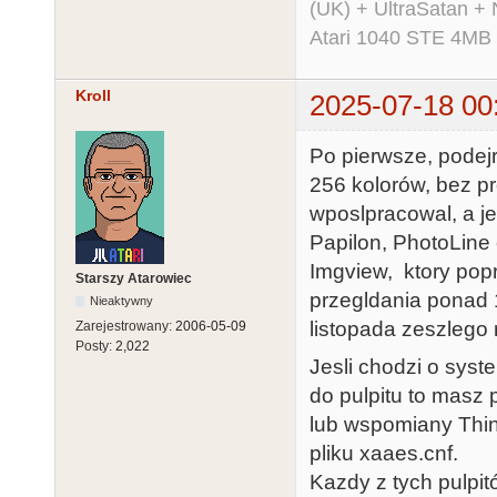
(UK) + UltraSatan +
Atari 1040 STE 4MB
Kroll
2025-07-18 00
Po pierwsze, podej
256 kolorów, bez pr
wposlpracowal, a je
Papilon, PhotoLine 
Imgview, ktory po
Starszy Atarowiec
przegldania ponad 
Nieaktywny
listopada zeszlego 
Zarejestrowany:
2006-05-09
Posty:
2,022
Jesli chodzi o sys
do pulpitu to masz
lub wspomiany Thin
pliku xaaes.cnf.
Kazdy z tych pulpi