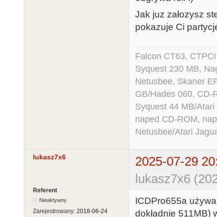
Jak juz załozysz s
pokazuje Ci partycj
Falcon CT63, CTPCI
Syquest 230 MB, N
Netusbee, Skaner E
GB/Hades 060, CD-R
Syquest 44 MB/Atar
naped CD-ROM, napęd
Netusbee/Atari Jagu
lukasz7x6
2025-07-29 20
lukasz7x6 (202
Referent
ICDPro655a używam
Nieaktywny
Zarejestrowany:
2018-06-24
dokładnie 511MB) w