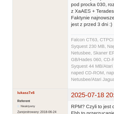
pod procka 030, ro
z XaAES + Teradesk
Faktynie najnowsze
jest z przed 3 dni :)
Falcon CT63, CTPCI
Syquest 230 MB, N
Netusbee, Skaner E
GB/Hades 060, CD-R
Syquest 44 MB/Atar
naped CD-ROM, napęd
Netusbee/Atari Jagu
lukasz7x6
2025-07-18 20
Referent
RPM? Czyli to jest
Nieaktywny
Zarejestrowany:
2018-06-24
Ehh to przerzucanie