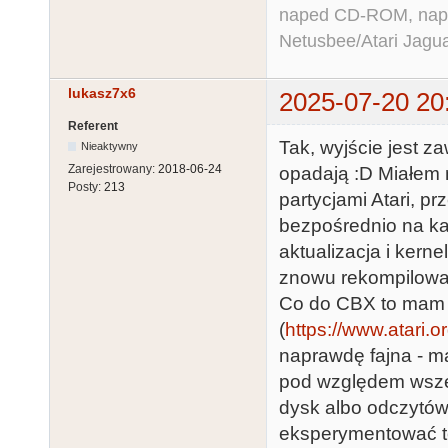
naped CD-ROM, napęd
Netusbee/Atari Jagu
lukasz7x6
2025-07-20 20
Referent
Tak, wyjście jest z
Nieaktywny
Zarejestrowany:
2018-06-24
opadają :D Miałem 
Posty:
213
partycjami Atari, p
bezpośrednio na kar
aktualizacja i kerne
znowu rekompilować.
Co do CBX to mam d
(
https://www.atari.o
naprawdę fajna - ma
pod względem wszel
dysk albo odczytów)
eksperymentować to