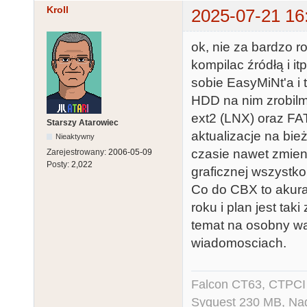
Kroll
2025-07-21 16
ok, nie za bardzo 
kompilac źródłą i it
sobie EasyMiNt'a i
HDD na nim zrobilm
ext2 (LNX) oraz FAT
Starszy Atarowiec
aktualizacje na bie
Nieaktywny
czasie nawet zmien
Zarejestrowany:
2006-05-09
Posty:
2,022
graficznej wszystko
Co do CBX to akura
roku i plan jest tak
temat na osobny wą
wiadomosciach.
Falcon CT63, CTPCI
Syquest 230 MB, N