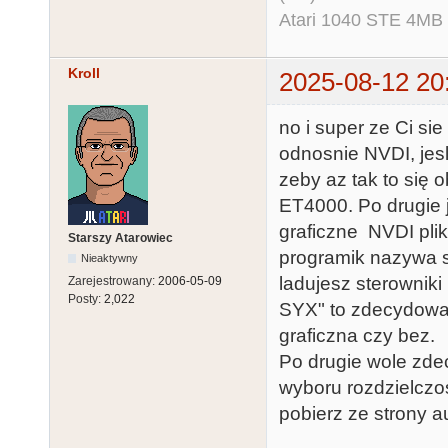
Atari 1040 STE 4MB
Kroll
2025-08-12 20
no i super ze Ci si
odnosnie NVDI, jesl
zeby az tak to się 
ET4000. Po drugie 
graficzne NVDI plik
Starszy Atarowiec
programik nazywa 
Nieaktywny
ladujesz sterowniki 
Zarejestrowany:
2006-05-09
Posty:
2,022
SYX" to zdecydowan
graficzna czy bez.
Po drugie wole zd
wyboru rozdzielczo
pobierz ze strony a