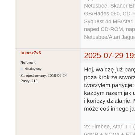
Netusbee, Skaner E
GB/Hades 060, CD-R
Syquest 44 MB/Atar
naped CD-ROM, napęd
Netusbee/Atari Jagu
lukasz7x6
2025-07-29 19
Referent
Hej, walczę już par
Nieaktywny
Zarejestrowany:
2018-06-24
poza krok ze stwor
Posty:
213
tworzyłem partycj
każdym razem jak u
i kończy działanie. 
może coś innego ja
2x Firebee, Atari 
64MB + NOVA + ET40