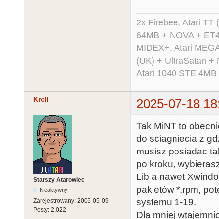
2x Firebee, Atari 
64MB + NOVA + ET40
MIDEX+, Atari MEGA 
(UK) + UltraSatan +
Atari 1040 STE 4MB
Kroll
2025-07-18 18
Tak MiNT to obecni
do sciagniecia z gd
musisz posiadac tak
po kroku, wybierasz
Lib a nawet Xwindow
Starszy Atarowiec
pakietów *.rpm, po
Nieaktywny
systemu 1-19.
Zarejestrowany:
2006-05-09
Posty:
2,022
Dla mniej wtajemni