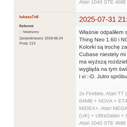
Atari 1040 STE 4MB
lukasz7x6
2025-07-31 21
Referent
Właśnie odpaliłem 
Nieaktywny
Zarejestrowany:
2018-06-24
Thing Neo 1.60 i NO
Posty:
213
Kolorki są trochę z
Cubase niestety mi
ma wyższą rozdzie
wygląda na tym świe
i vi :-D. Jutro spr
2x Firebee, Atari 
64MB + NOVA + ET40
MIDEX+, Atari MEGA 
(UK) + UltraSatan +
Atari 1040 STE 4MB