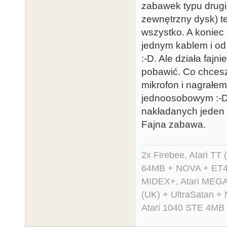
zabawek typu drugie
zewnętrzny dysk) te
wszystko. A koniec
jednym kablem i od
:-D. Ale działa fajn
pobawić. Co chcesz
mikrofon i nagrałe
jednoosobowym :-D.
nakładanych jeden z
Fajna zabawa.
2x Firebee, Atari 
64MB + NOVA + ET40
MIDEX+, Atari MEGA 
(UK) + UltraSatan +
Atari 1040 STE 4MB