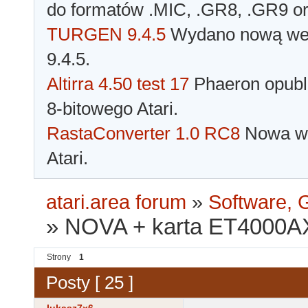
do formatów .MIC, .GR8, .GR9 o
TURGEN 9.4.5
Wydano nową wer
9.4.5.
Altirra 4.50 test 17
Phaeron opubli
8-bitowego Atari.
RastaConverter 1.0 RC8
Nowa wer
Atari.
atari.area forum
»
Software, G
»
NOVA + karta ET4000A
Strony
1
Posty [ 25 ]