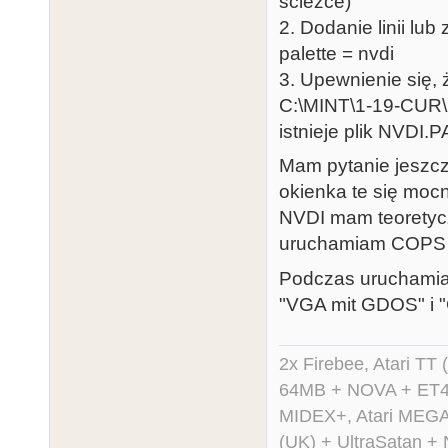
ścieżce)
2. Dodanie linii lub
palette = nvdi
3. Upewnienie się, 
C:\MINT\1-19-CUR
istnieje plik NVDI.P
Mam pytanie jeszcz
okienka te się mocn
NVDI mam teoretycz
uruchamiam COPS i 
Podczas uruchamian
"VGA mit GDOS" i 
2x Firebee, Atari 
64MB + NOVA + ET40
MIDEX+, Atari MEGA 
(UK) + UltraSatan +