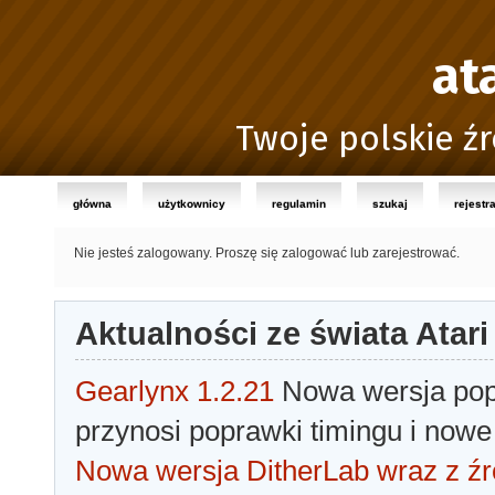
at
Twoje polskie źr
główna
użytkownicy
regulamin
szukaj
rejestr
Nie jesteś zalogowany.
Proszę się zalogować lub zarejestrować.
Aktualności ze świata Atari
Gearlynx 1.2.21
Nowa wersja popu
przynosi poprawki timingu i nowe
Nowa wersja DitherLab wraz z źr