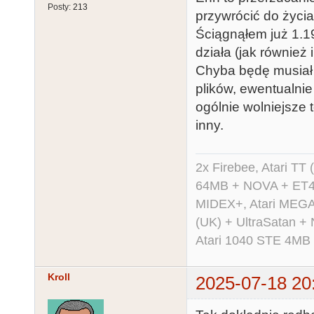
Posty:
213
przywrócić do życia
Ściągnąłem już 1.19
działa (jak również 
Chyba będę musiał
plików, ewentualni
ogólnie wolniejsze
inny.
2x Firebee, Atari 
64MB + NOVA + ET40
MIDEX+, Atari MEGA 
(UK) + UltraSatan +
Atari 1040 STE 4MB
Kroll
2025-07-18 20