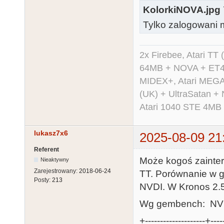
KolorkiNOVA.jpg
Tylko zalogowani m
2x Firebee, Atari 
64MB + NOVA + ET40
MIDEX+, Atari MEGA 
(UK) + UltraSatan +
Atari 1040 STE 4MB
lukasz7x6
2025-08-09 21
Referent
Może kogoś zainter
Nieaktywny
Zarejestrowany:
2018-06-24
TT. Porównanie w 
Posty:
213
NVDI. W Kronos 2.
Wg gembench: NVDI
+--------------------+----