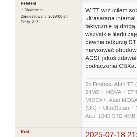
Referent
W TT wrzuciłem sob
Nieaktywny
Zarejestrowany:
2018-06-24
ultrasatana interna
Posty:
213
faktycznie tą drog
wszystkie literki za
pewnie odkurzę STE
narysować obudowę.
ACSI, jakoś zdawało
podłączenia CBXa. D
2x Firebee, Atari 
64MB + NOVA + ET40
MIDEX+, Atari MEGA 
(UK) + UltraSatan +
Atari 1040 STE 4MB
Kroll
2025-07-18 21