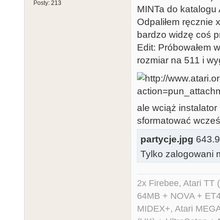
Posty:
213
MINTa do katalogu 
Odpaliłem ręcznie xa
bardzo widzę coś p
Edit: Próbowałem w
rozmiar na 511 i wy
ale wciąż instalator
sformatować wcześ
partycje.jpg
643.98
Tylko zalogowani m
2x Firebee, Atari 
64MB + NOVA + ET40
MIDEX+, Atari MEGA 