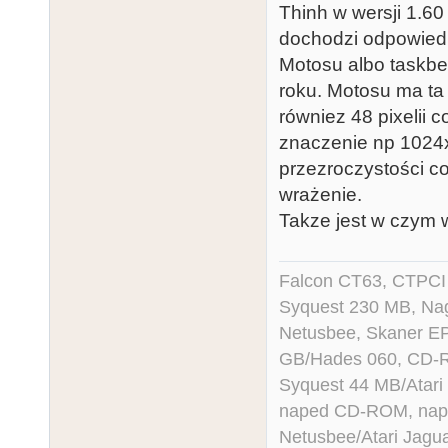
Thinh w wersji 1.60
dochodzi odpowiedn
Motosu albo taskber
roku. Motosu ma ta
równiez 48 pixelii 
znaczenie np 1024
przezroczystości c
wrażenie.
Takze jest w czym w
Falcon CT63, CTPCI
Syquest 230 MB, N
Netusbee, Skaner E
GB/Hades 060, CD-R
Syquest 44 MB/Atar
naped CD-ROM, napęd
Netusbee/Atari Jagu