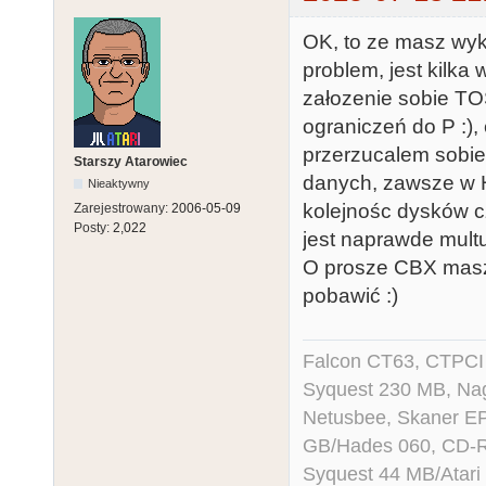
OK, to ze masz wykor
problem, jest kilk
załozenie sobie TO
ograniczeń do P :),
przerzucalem sobie
Starszy Atarowiec
danych, zawsze w
Nieaktywny
kolejnośc dysków cz
Zarejestrowany:
2006-05-09
Posty:
2,022
jest naprawde mult
O prosze CBX masz 
pobawić :)
Falcon CT63, CTPCI
Syquest 230 MB, N
Netusbee, Skaner E
GB/Hades 060, CD-R
Syquest 44 MB/Atar