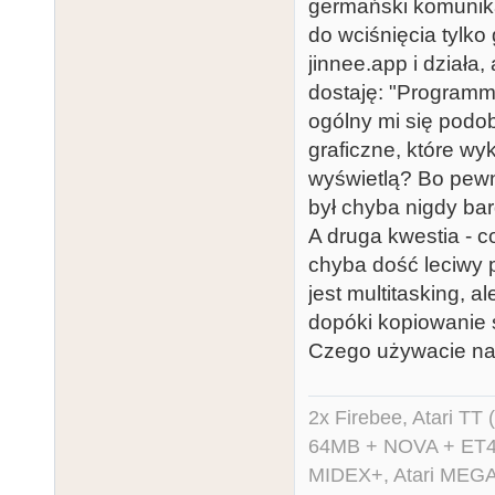
germański komunikat
do wciśnięcia tylko 
jinnee.app i działa,
dostaję: "Programm 
ogólny mi się podob
graficzne, które wy
wyświetlą? Bo pewn
był chyba nigdy ba
A druga kwestia - c
chyba dość leciwy p
jest multitasking, al
dopóki kopiowanie s
Czego używacie n
2x Firebee, Atari 
64MB + NOVA + ET40
MIDEX+, Atari MEGA 