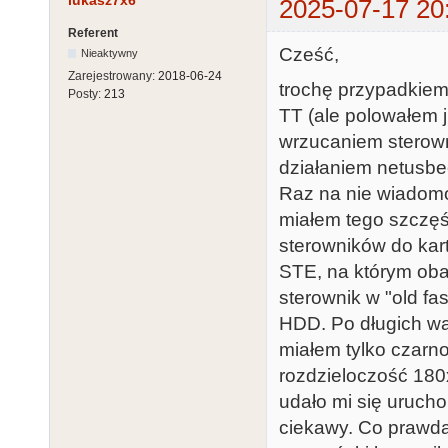
lukasz7x6
2025-07-17 20
Referent
Cześć,
Nieaktywny
Zarejestrowany:
2018-06-24
trochę przypadkiem
Posty:
213
TT (ale polowałem j
wrzucaniem sterow
działaniem netusbee
Raz na nie wiadomo 
miałem tego szczęśc
sterowników do kar
STE, na którym oba
sterownik w "old fa
HDD. Po długich wa
miałem tylko czarno
rozdzieloczość 180
udało mi się urucho
ciekawy. Co prawda 