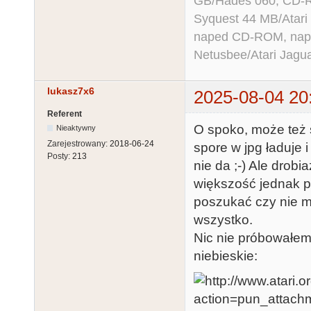
GB/Hades 060, CD-R
Syquest 44 MB/Atar
naped CD-ROM, napęd
Netusbee/Atari Jagu
lukasz7x6
2025-08-04 20
Referent
O spoko, może też s
Nieaktywny
Zarejestrowany:
2018-06-24
spore w jpg ładuje 
Posty:
213
nie da ;-) Ale drob
większość jednak p
poszukać czy nie ma
wszystko.
Nic nie próbowałem 
niebieskie: