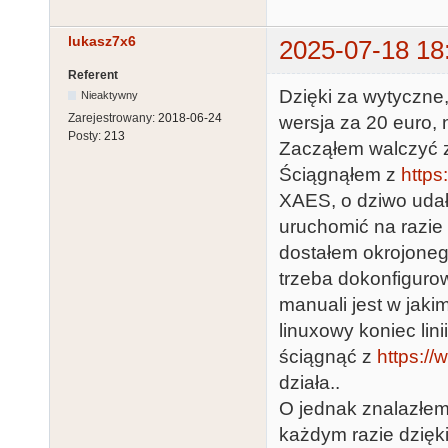
lukasz7x6
2025-07-18 18
Referent
Dzięki za wytyczne
Nieaktywny
Zarejestrowany:
2018-06-24
wersja za 20 euro, 
Posty:
213
Zacząłem walczyć 
Ściągnąłem z
https:
XAES, o dziwo udało
uruchomić na razie
dostałem okrojoneg
trzeba dokonfiguro
manuali jest w jaki
linuxowy koniec lin
ściągnąć z
https://
działa..
O jednak znalazłem
każdym razie dzięki