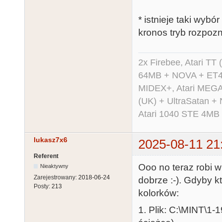
* istnieje taki wyb
kronos tryb rozpoz
2x Firebee, Atari 
64MB + NOVA + ET40
MIDEX+, Atari MEGA 
(UK) + UltraSatan +
Atari 1040 STE 4MB
lukasz7x6
2025-08-11 21
Referent
Ooo no teraz robi 
Nieaktywny
Zarejestrowany:
2018-06-24
dobrze :-). Gdyby k
Posty:
213
kolorków:
1. Plik: C:\MINT\