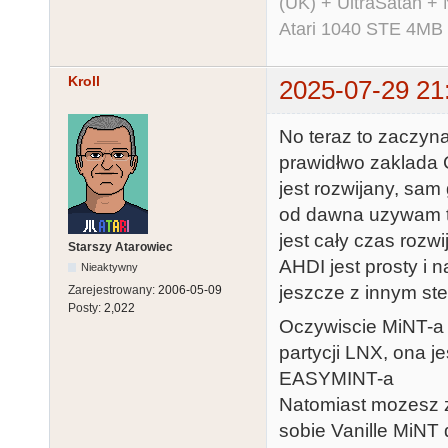
(UK) + UltraSatan +
Atari 1040 STE 4MB
Kroll
2025-07-29 21
No teraz to zaczyna
prawidłwo zaklada C
jest rozwijany, sam
od dawna uzywam t
jest cały czas rozwi
Starszy Atarowiec
AHDI jest prosty i 
Nieaktywny
jeszcze z innym st
Zarejestrowany:
2006-05-09
Posty:
2,022
Oczywiscie MiNT-a
partycji LNX, ona 
EASYMINT-a
Natomiast mozesz 
sobie Vanille MiNT 