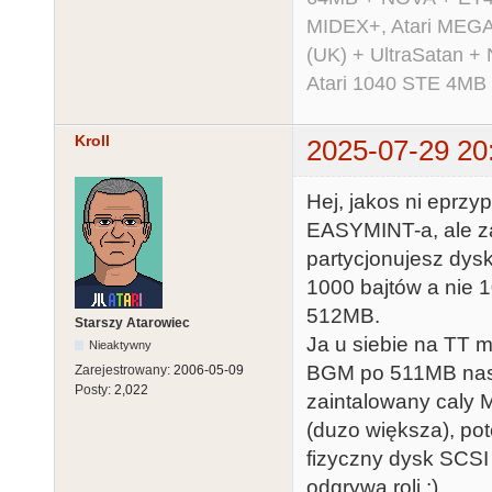
MIDEX+, Atari MEGA 
(UK) + UltraSatan +
Atari 1040 STE 4MB
Kroll
2025-07-29 20
Hej, jakos ni eprzy
EASYMINT-a, ale z
partycjonujesz dy
1000 bajtów a nie 
512MB.
Starszy Atarowiec
Ja u siebie na TT m
Nieaktywny
BGM po 511MB naste
Zarejestrowany:
2006-05-09
Posty:
2,022
zaintalowany caly 
(duzo większa), po
fizyczny dysk SCSI c
odgrywa roli :)