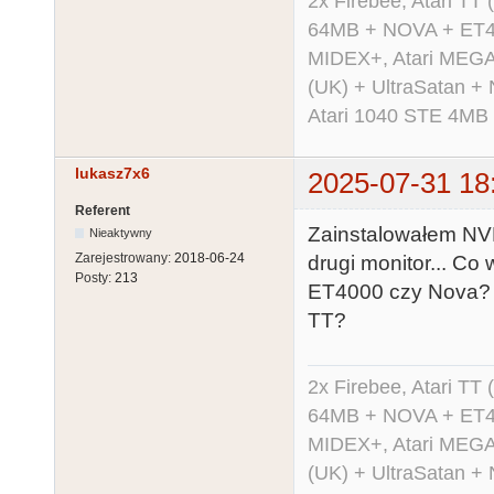
2x Firebee, Atari 
64MB + NOVA + ET40
MIDEX+, Atari MEGA 
(UK) + UltraSatan +
Atari 1040 STE 4MB
lukasz7x6
2025-07-31 18
Referent
Zainstalowałem NVD
Nieaktywny
Zarejestrowany:
2018-06-24
drugi monitor... Co
Posty:
213
ET4000 czy Nova? I
TT?
2x Firebee, Atari 
64MB + NOVA + ET40
MIDEX+, Atari MEGA 
(UK) + UltraSatan +